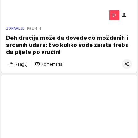
ZDRAVLJE
PRE 4 H
Dehidracija može da dovede do moždanih i
srčanih udara: Evo koliko vode zaista treba
da pijete po vrućini
Reaguj
Komentariši