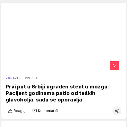
ZDRAVLJE
PRE 1 H
Prvi put u Srbiji ugrađen stent u mozgu:
Pacijent godinama patio od teških
glavobolja, sada se oporavlja
Reaguj
Komentariši