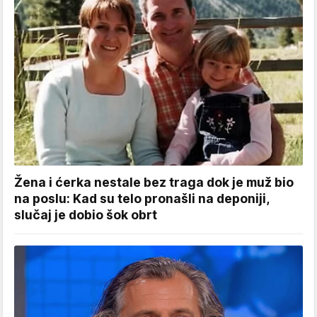
Žena i ćerka nestale bez traga dok je muž bio
na poslu: Kad su telo pronašli na deponiji,
slučaj je dobio šok obrt