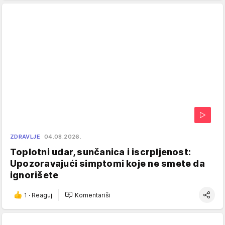
ZDRAVLJE
04.08.2026.
Toplotni udar, sunčanica i iscrpljenost:
Upozoravajući simptomi koje ne smete da
ignorišete
1
·
Reaguj
Komentariši