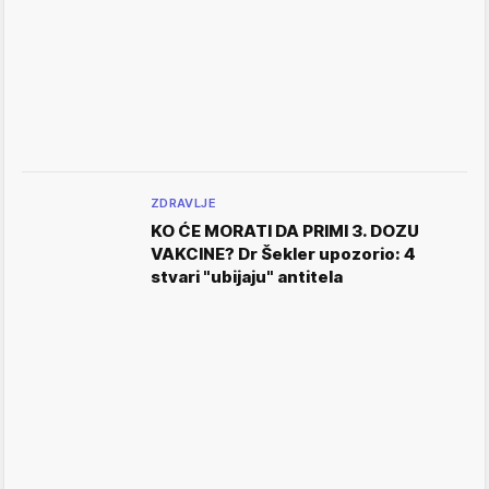
ZDRAVLJE
KO ĆE MORATI DA PRIMI 3. DOZU
VAKCINE? Dr Šekler upozorio: 4
stvari "ubijaju" antitela