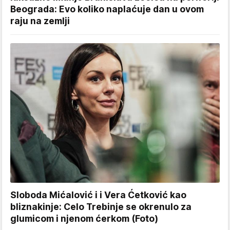
Beograda: Evo koliko naplaćuje dan u ovom
raju na zemlji
Sloboda Mićalović i i Vera Ćetković kao
bliznakinje: Celo Trebinje se okrenulo za
glumicom i njenom ćerkom (Foto)