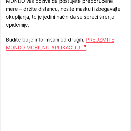
MONDO vas poziva da poštujete preporučene
mere – držite distancu, nosite masku i izbegavajte
okupljanja, to je jedini način da se spreči širenje
epidemije.
Budite bolje informisani od drugih,
PREUZMITE
MONDO MOBILNU APLIKACIJU
.