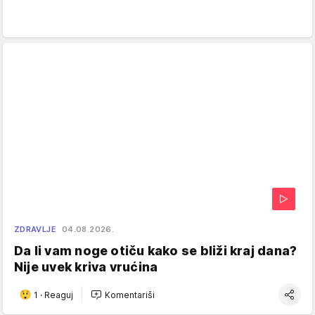
ZDRAVLJE
04.08.2026.
Da li vam noge otiču kako se bliži kraj dana?
Nije uvek kriva vrućina
1
·
Reaguj
Komentariši