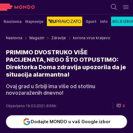
Naslovna
Najnovije
Sport
Info
Naslovna
Magazin
Zdravlje
korona virus kraljevo
PRIMIMO DVOSTRUKO VIŠE
PACIJENATA, NEGO ŠTO OTPUSTIMO:
Direktorka Doma zdravlja upozorila da je
situacija alarmantna!
Ovaj grad u Srbiji ima više od stotinu
novozaraženih dnevno!
Objavljeno 19.03.2021. 8:56h
3
Dodajte MONDO u vaš Google izbor