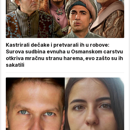
Kastrirali dečake i pretvarali ih u robove:
Surova sudbina evnuha u Osmanskom carstvu
otkriva mračnu stranu harema, evo zašto su ih
sakatili