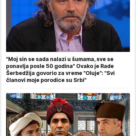
"Moj sin se sada nalazi u šumama, sve se
ponavlja posle 50 godina" Ovako je Rade
Šerbedžija govorio za vreme "Oluje": "Svi
članovi moje porodice su Srbi"