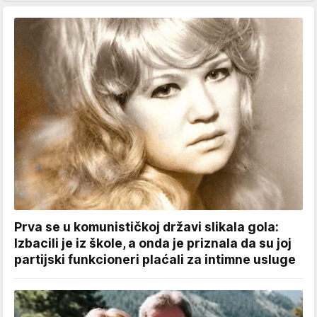
Prva se u komunističkoj državi slikala gola:
Izbacili je iz škole, a onda je priznala da su joj
partijski funkcioneri plaćali za intimne usluge