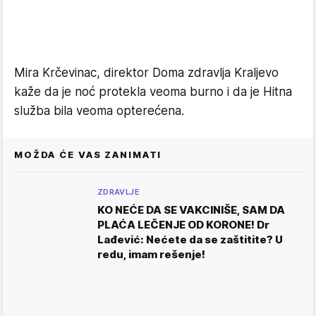
Mira Krčevinac, direktor Doma zdravlja Kraljevo
kaže da je noć protekla veoma burno i da je Hitna
služba bila veoma opterećena.
MOŽDA ĆE VAS ZANIMATI
ZDRAVLJE
KO NEĆE DA SE VAKCINIŠE, SAM DA
PLAĆA LEČENJE OD KORONE! Dr
Lađević: Nećete da se zaštitite? U
redu, imam rešenje!