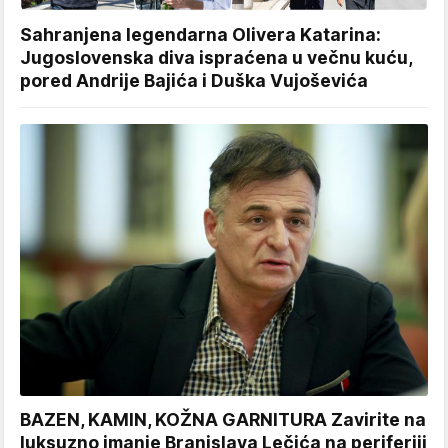
Sahranjena legendarna Olivera Katarina:
Jugoslovenska diva ispraćena u večnu kuću,
pored Andrije Bajića i Duška Vujoševića
BAZEN, KAMIN, KOŽNA GARNITURA Zavirite na
luksuzno imanje Branislava Lečića na periferiji