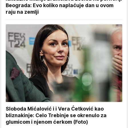
Beograda: Evo koliko naplaćuje dan u ovom
raju na zemlji
Sloboda Mićalović i i Vera Ćetković kao
bliznakinje: Celo Trebinje se okrenulo za
glumicom i njenom ćerkom (Foto)