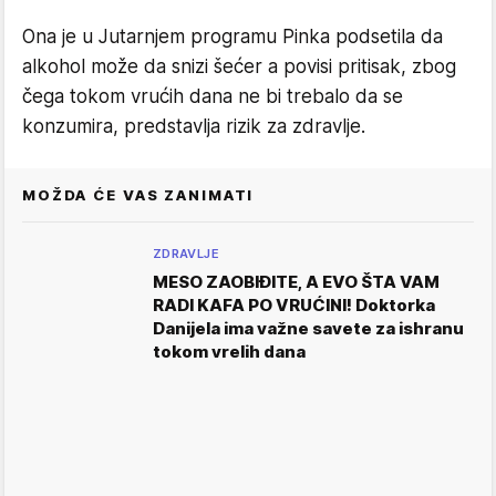
Ona je u Jutarnjem programu Pinka podsetila da
alkohol može da snizi šećer a povisi pritisak, zbog
čega tokom vrućih dana ne bi trebalo da se
konzumira, predstavlja rizik za zdravlje.
MOŽDA ĆE VAS ZANIMATI
ZDRAVLJE
MESO ZAOBIĐITE, A EVO ŠTA VAM
RADI KAFA PO VRUĆINI! Doktorka
Danijela ima važne savete za ishranu
tokom vrelih dana