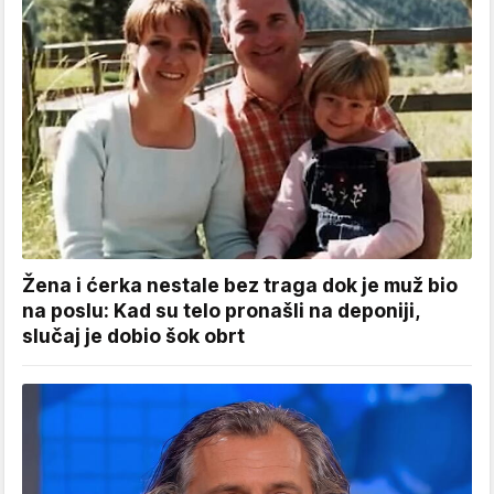
Žena i ćerka nestale bez traga dok je muž bio
na poslu: Kad su telo pronašli na deponiji,
slučaj je dobio šok obrt