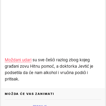
Moždani udari
su sve češći razlog zbog kojeg
građani zovu Hitnu pomoć, a doktorka Jevtić je
podsetila da će nam alkohol i vrućina podići i
pritisak.
MOŽDA ĆE VAS ZANIMATI