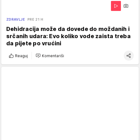
ZDRAVLJE
PRE 21 H
Dehidracija može da dovede do moždanih i
srčanih udara: Evo koliko vode zaista treba
da pijete po vrućini
Reaguj
Komentariši