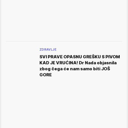
ZDRAVLJE
SVI PRAVE OPASNU GREŠKU S PIVOM
KAD JE VRUĆINA! Dr Nada objasnila
zbog čega će nam samo biti JOŠ
GORE