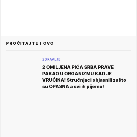
PROČITAJTE I OVO
ZDRAVLJE
2 OMILJENA PIĆA SRBA PRAVE
PAKAO U ORGANIZMU KAD JE
VRUĆINA! Stručnjaci objasnili zašto
su OPASNA a svi ih pijemo!