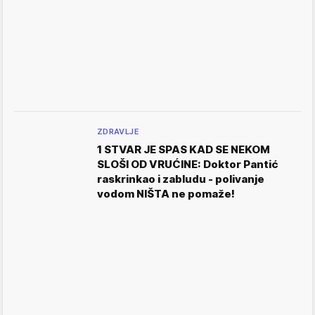
ZDRAVLJE
1 STVAR JE SPAS KAD SE NEKOM
SLOŠI OD VRUĆINE: Doktor Pantić
raskrinkao i zabludu - polivanje
vodom NIŠTA ne pomaže!