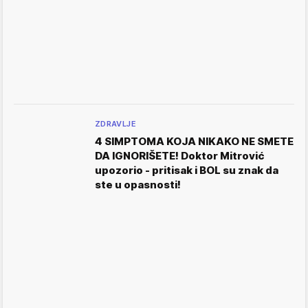
ZDRAVLJE
4 SIMPTOMA KOJA NIKAKO NE SMETE
DA IGNORIŠETE! Doktor Mitrović
upozorio - pritisak i BOL su znak da
ste u opasnosti!