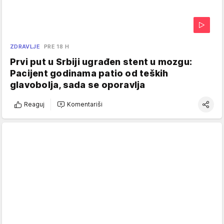
ZDRAVLJE
PRE 18 H
Prvi put u Srbiji ugrađen stent u mozgu:
Pacijent godinama patio od teških
glavobolja, sada se oporavlja
Reaguj
Komentariši