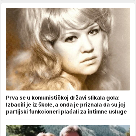
Prva se u komunističkoj državi slikala gola:
Izbacili je iz škole, a onda je priznala da su joj
partijski funkcioneri plaćali za intimne usluge