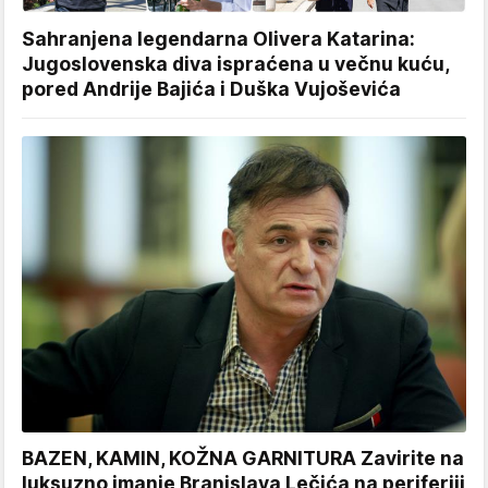
Sahranjena legendarna Olivera Katarina:
Jugoslovenska diva ispraćena u večnu kuću,
pored Andrije Bajića i Duška Vujoševića
BAZEN, KAMIN, KOŽNA GARNITURA Zavirite na
luksuzno imanje Branislava Lečića na periferiji