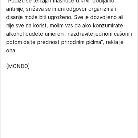
"Podižu se tenzija i masnoće u krvi, dobijamo
aritmije, snižava se imuni odgovor organizma i
disanje može biti ugroženo. Sve je dozvoljeno ali
nije sve na korist, molim vas da ako konzumirate
alkohol budete umereni, nazdravite jednom čašom i
potom dajte prednost prirodnim pićima", rekla je
ona.
(MONDO)