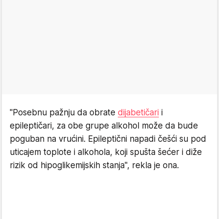
"Posebnu pažnju da obrate
dijabetičari
i
epileptičari, za obe grupe alkohol može da bude
poguban na vrućini. Epileptični napadi češći su pod
uticajem toplote i alkohola, koji spušta šećer i diže
rizik od hipoglikemijskih stanja", rekla je ona.