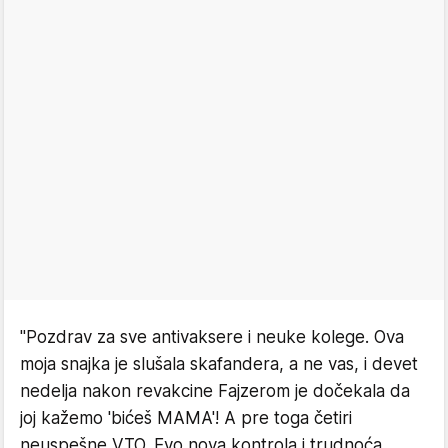
"Pozdrav za sve antivaksere i neuke kolege. Ova
moja snajka je slušala skafandera, a ne vas, i devet
nedelja nakon revakcine Fajzerom je dočekala da
joj kažemo 'bićeš MAMA'! A pre toga četiri
neuspešne VTO. Evo nova kontrola i trudnoća