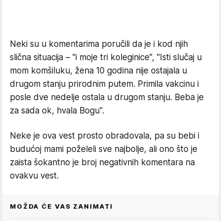
Neki su u komentarima poručili da je i kod njih
slična situacija – "i moje tri koleginice", "Isti slučaj u
mom komšiluku, žena 10 godina nije ostajala u
drugom stanju prirodnim putem. Primila vakcinu i
posle dve nedelje ostala u drugom stanju. Beba je
za sada ok, hvala Bogu".
Neke je ova vest prosto obradovala, pa su bebi i
budućoj mami poželeli sve najbolje, ali ono što je
zaista šokantno je broj negativnih komentara na
ovakvu vest.
MOŽDA ĆE VAS ZANIMATI