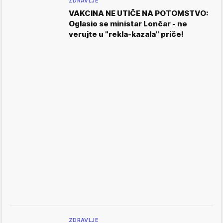
ZDRAVLJE
VAKCINA NE UTIČE NA POTOMSTVO:
Oglasio se ministar Lončar - ne
verujte u "rekla-kazala" priče!
ZDRAVLJE