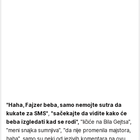
"Haha, Fajzer beba, samo nemojte sutra da
kukate za SMS"
,
"sačekajte da vidite kako će
beba izgledati kad se rodi",
"ličiće na Bila Gejtsa",
"meni snajka sumnjiva", "da nije promenila majstora,
haha", samo su neki od jezivih komentara na ovu