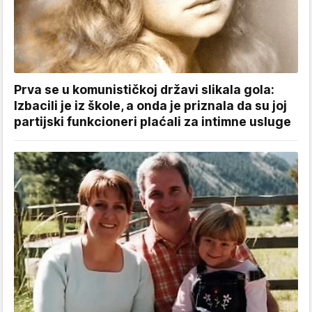
Prva se u komunističkoj državi slikala gola:
Izbacili je iz škole, a onda je priznala da su joj
partijski funkcioneri plaćali za intimne usluge