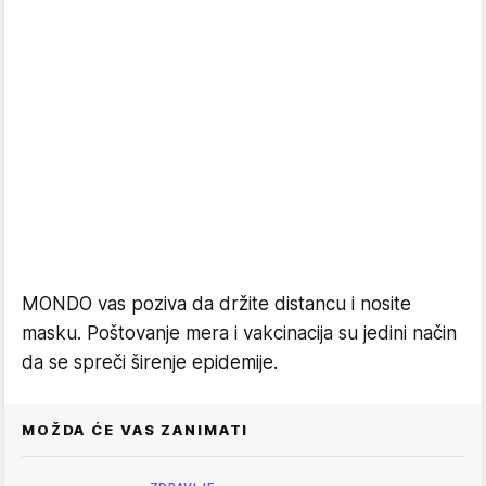
MONDO vas poziva da držite distancu i nosite
masku. Poštovanje mera i vakcinacija su jedini način
da se spreči širenje epidemije.
MOŽDA ĆE VAS ZANIMATI