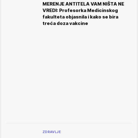
MERENJE ANTITELA VAM NIŠTA NE
VREDI: Profesorka Medicinskog
fakulteta objasnila i kako se bira
treća doza vakcine
ZDRAVLJE