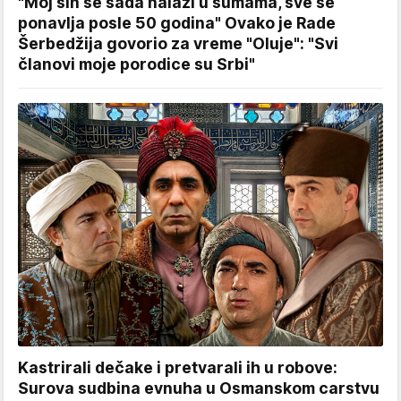
"Moj sin se sada nalazi u šumama, sve se
ponavlja posle 50 godina" Ovako je Rade
Šerbedžija govorio za vreme "Oluje": "Svi
članovi moje porodice su Srbi"
Kastrirali dečake i pretvarali ih u robove:
Surova sudbina evnuha u Osmanskom carstvu