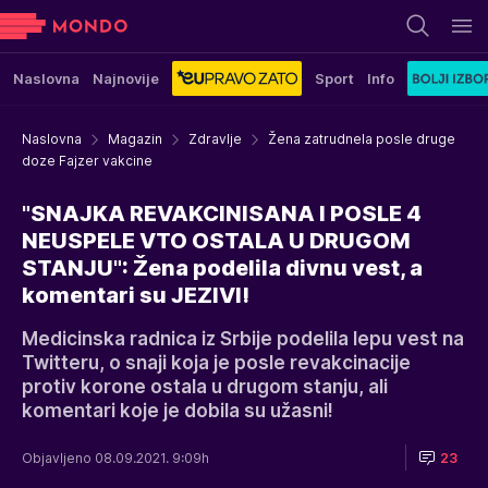
Naslovna
Najnovije
Sport
Info
Naslovna
Magazin
Zdravlje
Žena zatrudnela posle druge
doze Fajzer vakcine
"SNAJKA REVAKCINISANA I POSLE 4
NEUSPELE VTO OSTALA U DRUGOM
STANJU": Žena podelila divnu vest, a
komentari su JEZIVI!
Medicinska radnica iz Srbije podelila lepu vest na
Twitteru, o snaji koja je posle revakcinacije
protiv korone ostala u drugom stanju, ali
komentari koje je dobila su užasni!
Objavljeno 08.09.2021. 9:09h
23