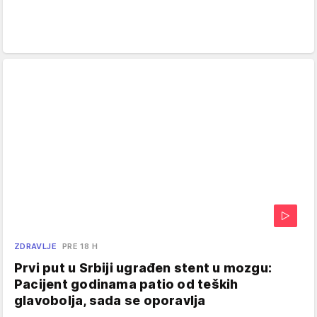
ZDRAVLJE
PRE 18 H
Prvi put u Srbiji ugrađen stent u mozgu:
Pacijent godinama patio od teških
glavobolja, sada se oporavlja