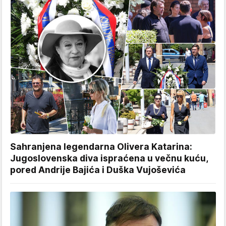
Sahranjena legendarna Olivera Katarina:
Jugoslovenska diva ispraćena u večnu kuću,
pored Andrije Bajića i Duška Vujoševića