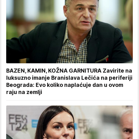
BAZEN, KAMIN, KOŽNA GARNITURA Zavirite na
luksuzno imanje Branislava Lečića na periferiji
Beograda: Evo koliko naplaćuje dan u ovom
raju na zemlji