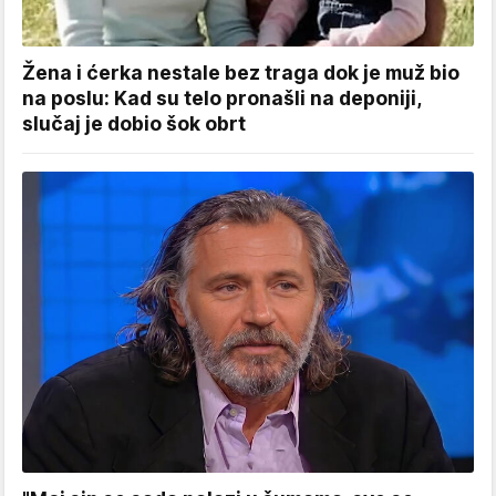
Žena i ćerka nestale bez traga dok je muž bio
na poslu: Kad su telo pronašli na deponiji,
slučaj je dobio šok obrt