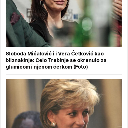
Sloboda Mićalović i i Vera Ćetković kao
bliznakinje: Celo Trebinje se okrenulo za
glumicom i njenom ćerkom (Foto)