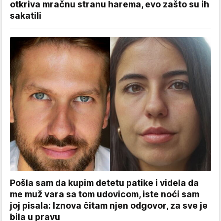
otkriva mračnu stranu harema, evo zašto su ih
sakatili
Pošla sam da kupim detetu patike i videla da
me muž vara sa tom udovicom, iste noći sam
joj pisala: Iznova čitam njen odgovor, za sve je
bila u pravu