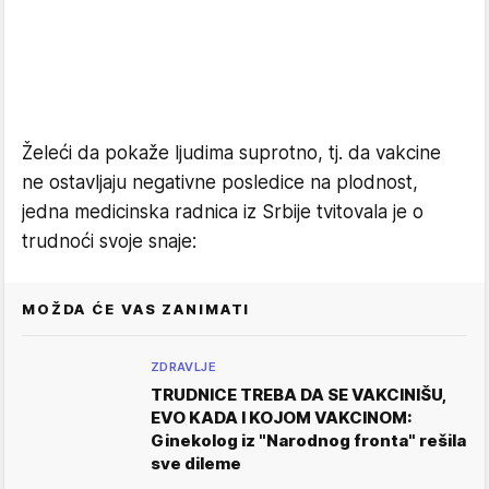
Želeći da pokaže ljudima suprotno, tj. da vakcine
ne ostavljaju negativne posledice na plodnost,
jedna medicinska radnica iz Srbije tvitovala je o
trudnoći svoje snaje:
MOŽDA ĆE VAS ZANIMATI
ZDRAVLJE
TRUDNICE TREBA DA SE VAKCINIŠU,
EVO KADA I KOJOM VAKCINOM:
Ginekolog iz "Narodnog fronta" rešila
sve dileme