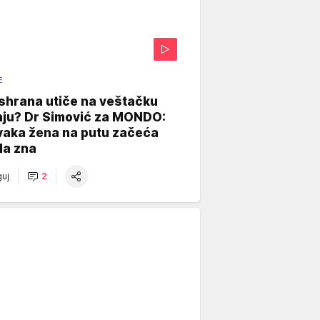
E
shrana utiče na veštačku
nju? Dr Simović za MONDO:
vaka žena na putu začeća
da zna
uj
2