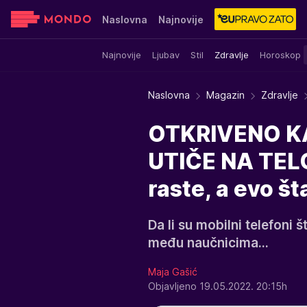
Naslovna
Najnovije
Najnovije
Ljubav
Stil
Zdravlje
Horoskop
Sensa
Stvar ukusa
Yumama
Naslovna
Magazin
Zdravlje
OTKRIVENO K
UTIČE NA TELO:
raste, a evo 
Da li su mobilni telefoni 
među naučnicima...
Maja Gašić
Objavljeno 19.05.2022. 20:15h