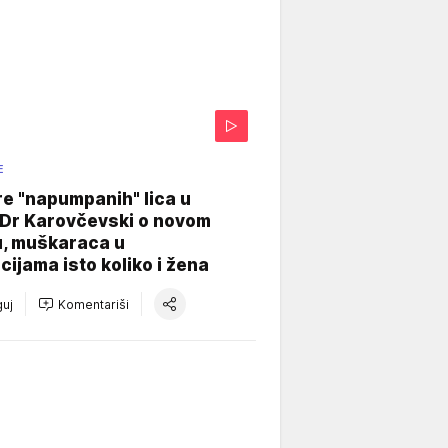
E
re "napumpanih" lica u
: Dr Karovčevski o novom
u, muškaraca u
cijama isto koliko i žena
uj
Komentariši