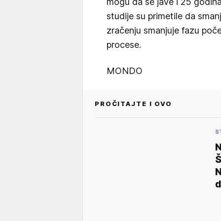
mogu da se jave i 25 godin
studije su primetile da sma
zračenju smanjuje fazu poč
procese.
MONDO
PROČITAJTE I OVO
S
N
Š
N
d