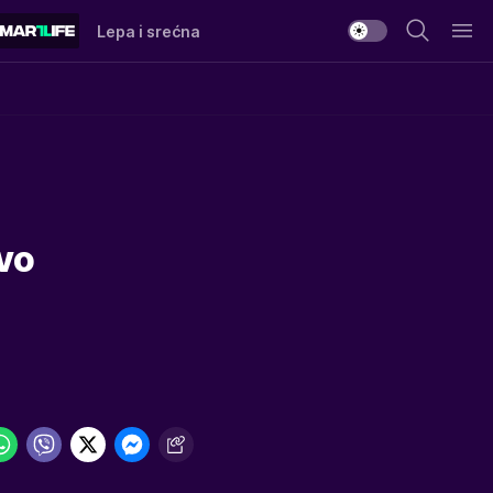
Lepa i srećna
vo