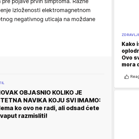
a pre pojave prvih simptoma. Razne
njenje izloženosti elektromagnetnom
etnog negativnog uticaja na moždane
ZDRAVLJ
Kako i
oplod
Ovo s
mora 
Reag
TIL
OVAK OBJASNIO KOLIKO JE
TETNA NAVIKA KOJU SVI IMAMO:
ema ko ovo ne radi, ali odsad ćete
vaput razmisliti!