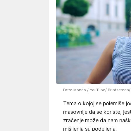
Foto: Mondo / YouTube/ Printscreen
Tema o kojoj se polemiše još
masovnije da se koriste, je
zračenje može da nam naškod
mišljenja su podeljena.