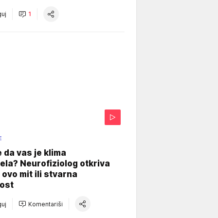
uj
1
E
e da vas je klima
ela? Neurofiziolog otkriva
e ovo mit ili stvarna
ost
uj
Komentariši