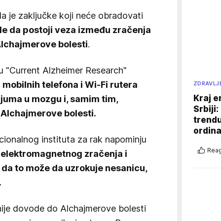
la je zaključke koji neće obradovati
de da postoji veza između zračenja
 Alchajmerove bolesti
.
su "Current Alzheimer Research"
mobilnih telefona i Wi-Fi rutera
ZDRAVLJ
Kraj e
uma u ​​mozgu i, samim tim,
Srbiji
 Alchajmerove bolesti.
trend
ordina
ionalnog instituta za rak napominju
Reag
 elektromagnetnog zračenja i
 da to može da uzrokuje nesanicu,
.
ije dovode do Alchajmerove bolesti