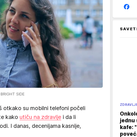
SAVET
/ BRIGHT SIDE
ZDRAVLJ
 otkako su mobilni telefoni počeli
Onkol
ste kako
utiču na zdravlje
i da li
jednu 
i. I danas, decenijama kasnije,
kafe: 
poveća