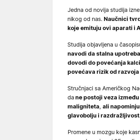
Jedna od novija studija izne
nikog od nas.
Naučnici tvr
koje emituju ovi aparati i
Studija objavljena u časopi
navodi da stalna upotreba 
dovodi do povećanja kalcij
povećava rizik od razvoja
Stručnjaci sa Američkog Nac
da
ne postoji veza između
maligniteta
,
ali napominju
glavobolju i razdražljivost
Promene u mozgu koje kasn