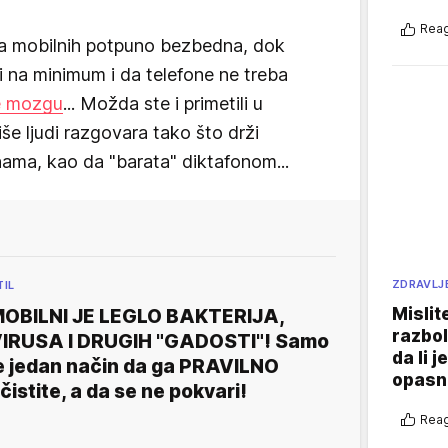
Reag
ba mobilnih potpuno bezbedna, dok
i na minimum i da telefone ne treba
e mozgu
... Možda ste i primetili u
še ljudi razgovara tako što drži
nama, kao da "barata" diktafonom...
ZDRAVLJ
TIL
Mislit
OBILNI JE LEGLO BAKTERIJA,
razbol
IRUSA I DRUGIH "GADOSTI"! Samo
da li j
e jedan način da ga PRAVILNO
opasn
čistite, a da se ne pokvari!
Reag