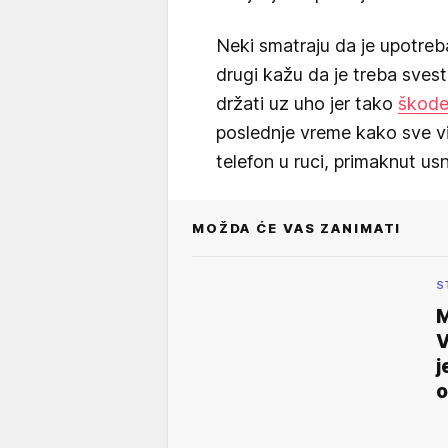
Neki smatraju da je upotre
drugi kažu da je treba svest
držati uz uho jer tako
škod
poslednje vreme kako sve vi
telefon u ruci, primaknut us
MOŽDA ĆE VAS ZANIMATI
S
M
V
j
o