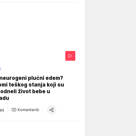
E
 neurogeni plućni edem?
mi teškog stanja koji su
odneli život bebe u
adu
uj
Komentariši