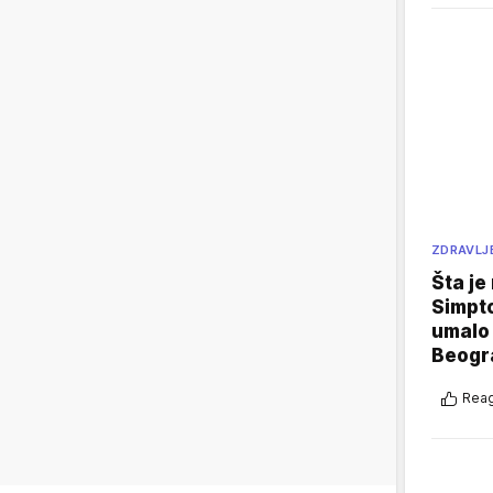
ZDRAVLJ
Šta je
Simpto
umalo 
Beogr
Reag