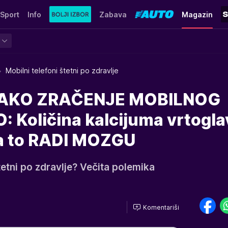
Sport
Info
Zabava
Magazin
Mobilni telefoni štetni po zdravlje
AKO ZRAČENJE MOBILNOG
 Količina kalcijuma vrtogla
šta to RADI MOZGU
štetni po zdravlje? Večita polemika
Komentariši