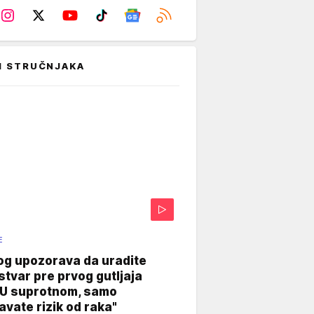
I STRUČNJAKA
E
og upozorava da uradite
stvar pre prvog gutljaja
"U suprotnom, samo
vate rizik od raka"