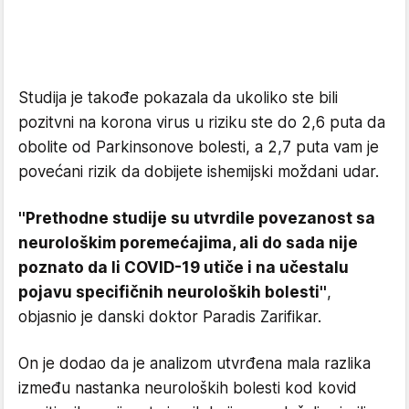
Studija je takođe pokazala da ukoliko ste bili
pozitvni na korona virus u riziku ste do 2,6 puta da
obolite od Parkinsonove bolesti, a 2,7 puta vam je
povećani rizik da dobijete ishemijski moždani udar.
''Prethodne studije su utvrdile povezanost sa
neurološkim poremećajima, ali do sada nije
poznato da li COVID-19 utiče i na učestalu
pojavu specifičnih neuroloških bolesti''
,
objasnio je danski doktor Paradis Zarifikar.
On je dodao da je analizom utvrđena mala razlika
između nastanka neuroloških bolesti kod kovid