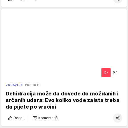
ZDRAVLJE
PRE 18 H
Dehidracija može da dovede do moždanih i
srčanih udara: Evo koliko vode zaista treba
da pijete po vrućini
Reaguj
Komentariši