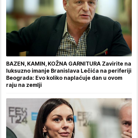
BAZEN, KAMIN, KOŽNA GARNITURA Zavirite na
luksuzno imanje Branislava Lečića na periferiji
Beograda: Evo koliko naplaćuje dan u ovom
raju na zemlji