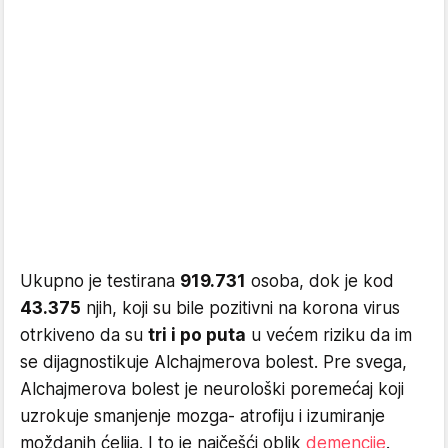
Ukupno je testirana
919.731
osoba, dok je kod
43.375
njih, koji su bile pozitivni na korona virus
otrkiveno da su
tri i po puta
u većem riziku da im
se dijagnostikuje Alchajmerova bolest. Pre svega,
Alchajmerova bolest je neurološki poremećaj koji
uzrokuje smanjenje mozga- atrofiju i izumiranje
moždanih ćelija. I to je najčešći oblik
demencije
.