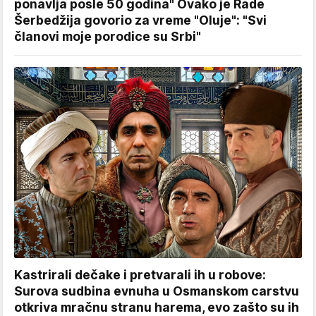
ponavlja posle 50 godina" Ovako je Rade
Šerbedžija govorio za vreme "Oluje": "Svi
članovi moje porodice su Srbi"
Kastrirali dečake i pretvarali ih u robove:
Surova sudbina evnuha u Osmanskom carstvu
otkriva mračnu stranu harema, evo zašto su ih