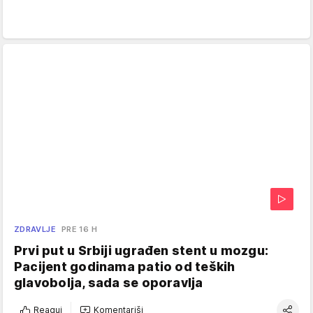
ZDRAVLJE
PRE 16 H
Prvi put u Srbiji ugrađen stent u mozgu:
Pacijent godinama patio od teških
glavobolja, sada se oporavlja
Reaguj
Komentariši