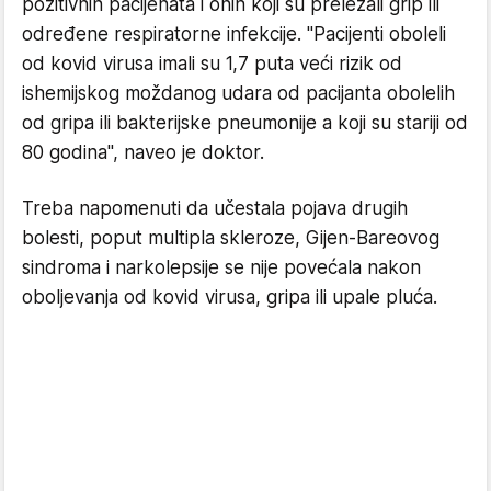
pozitivnih pacijenata i onih koji su preležali grip ili
određene respiratorne infekcije. ''Pacijenti oboleli
od kovid virusa imali su 1,7 puta veći rizik od
ishemijskog moždanog udara od pacijanta obolelih
od gripa ili bakterijske pneumonije a koji su stariji od
80 godina'', naveo je doktor.
Treba napomenuti da učestala pojava drugih
bolesti, poput multipla skleroze, Gijen-Bareovog
sindroma i narkolepsije se nije povećala nakon
oboljevanja od kovid virusa, gripa ili upale pluća.