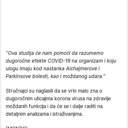
''Ova studija će nam pomoći da razumemo
dugoročne efekte COVID-19 na organizam i koju
ulogu imaju kod nastanka Alchajmerove i
Parkinsove bolesti, kao i moždanog udara."
Stručnajci su naglasili da se vrlo malo zna o
dugoročnim uticajima korona virusa na zdravlje
moždanih funkcija i da će se i dalje raditi na
detaljnim analizama i istraživanjima.