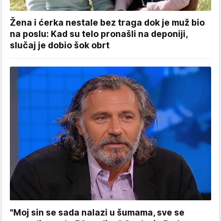
Žena i ćerka nestale bez traga dok je muž bio
na poslu: Kad su telo pronašli na deponiji,
slučaj je dobio šok obrt
"Moj sin se sada nalazi u šumama, sve se