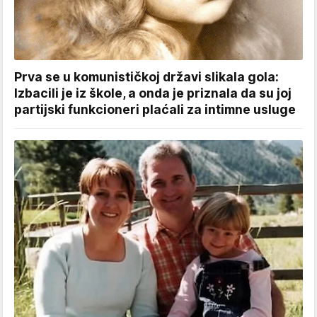
Prva se u komunističkoj državi slikala gola:
Izbacili je iz škole, a onda je priznala da su joj
partijski funkcioneri plaćali za intimne usluge