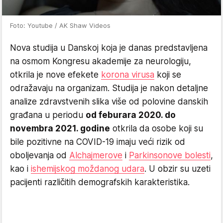
Foto: Youtube / AK Shaw Videos
Nova studija u Danskoj koja je danas predstavljena
na osmom Kongresu akademije za neurologiju,
otkrila je nove efekete
korona virusa
koji se
odražavaju na organizam. Studija je nakon detaljne
analize zdravstvenih slika više od polovine danskih
građana u periodu
od feburara 2020. do
novembra 2021. godine
otkrila da osobe koji su
bile pozitivne na COVID-19 imaju veći rizik od
oboljevanja od
Alchajmerove
i
Parkinsonove bolesti
,
kao i
ishemijskog moždanog udara
. U obzir su uzeti
pacijenti različitih demografskih karakteristika.