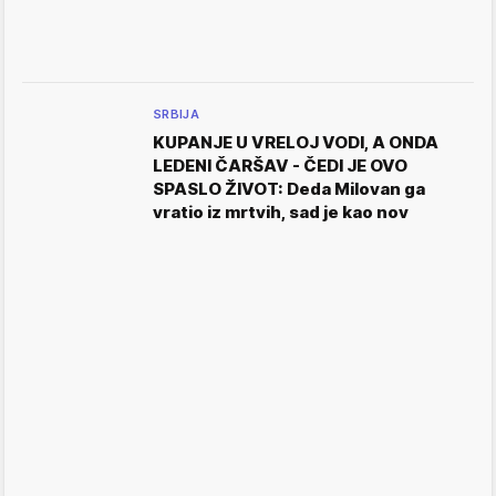
SRBIJA
KUPANJE U VRELOJ VODI, A ONDA
LEDENI ČARŠAV - ČEDI JE OVO
SPASLO ŽIVOT: Deda Milovan ga
vratio iz mrtvih, sad je kao nov