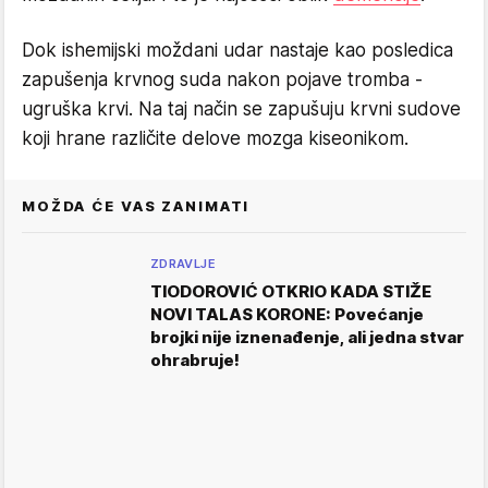
Dok ishemijski moždani udar nastaje kao posledica
zapušenja krvnog suda nakon pojave tromba -
ugruška krvi. Na taj način se zapušuju krvni sudove
koji hrane različite delove mozga kiseonikom.
MOŽDA ĆE VAS ZANIMATI
ZDRAVLJE
TIODOROVIĆ OTKRIO KADA STIŽE
NOVI TALAS KORONE: Povećanje
brojki nije iznenađenje, ali jedna stvar
ohrabruje!