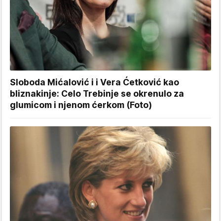
Sloboda Mićalović i i Vera Ćetković kao
bliznakinje: Celo Trebinje se okrenulo za
glumicom i njenom ćerkom (Foto)