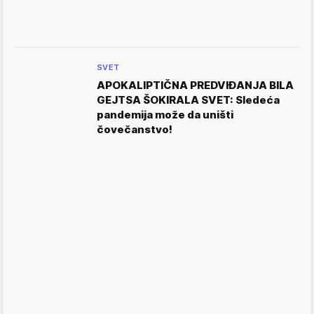
SVET
APOKALIPTIČNA PREDVIĐANJA BILA
GEJTSA ŠOKIRALA SVET: Sledeća
pandemija može da uništi
čovečanstvo!