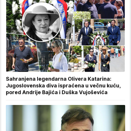
Sahranjena legendarna Olivera Katarina:
Jugoslovenska diva ispraćena u večnu kuću,
pored Andrije Bajića i Duška Vujoševića