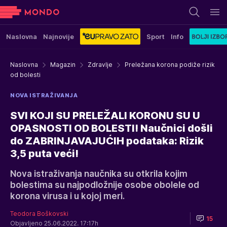
Naslovna
Najnovije
Sport
Info
Naslovna
Magazin
Zdravlje
Preležana korona podiže rizik
od bolesti
NOVA ISTRAŽIVANJA
SVI KOJI SU PRELEŽALI KORONU SU U
OPASNOSTI OD BOLESTI! Naučnici došli
do ZABRINJAVAJUĆIH podataka: Rizik
3,5 puta veći!
Nova istraživanja naučnika su otkrila kojim
bolestima su najpodložnije osobe obolele od
korona virusa i u kojoj meri.
Teodora Boškovski
15
Objavljeno 25.06.2022. 17:17h