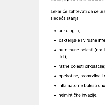
Lekar će zahtevati da se ur
sledeća stanja:
onkologija;
bakterijske i virusne infe
autoimune bolesti (npr. 
itd.);
razne bolesti cirkulacije
opekotine, promrzline i
inflamatorne bolesti unu
helmintičke invazije.