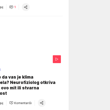
uj
1
E
e da vas je klima
ela? Neurofiziolog otkriva
e ovo mit ili stvarna
ost
uj
Komentariši