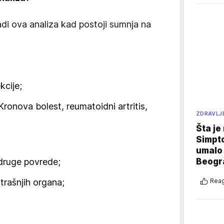
adi ova analiza kad postoji sumnja na
kcije;
Kronova bolest, reumatoidni artritis,
ZDRAVLJ
Šta je
Simpto
;
umalo 
Beogr
 druge povrede;
trašnjih organa;
Reag