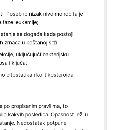
i. Posebno nizak nivo monocita je
 faze leukemije;
 stanje se događa kada postoji
h zrnaca u koštanoj srži;
ekcije, uključujući bakterijsku
psa i ključa;
o citostatika i kortikosteroida.
e po propisanim pravilima, to
lo kakvih posledica. Opasnost leži u
o stanje. Nedostatak potpune