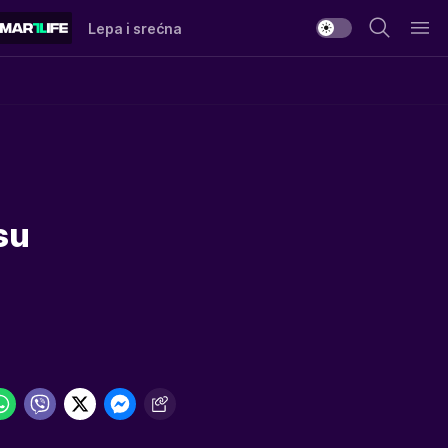
Lepa i srećna
su