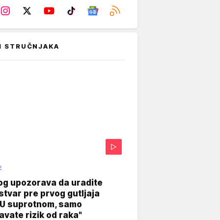
I STRUČNJAKA
E
og upozorava da uradite
stvar pre prvog gutljaja
"U suprotnom, samo
vate rizik od raka"