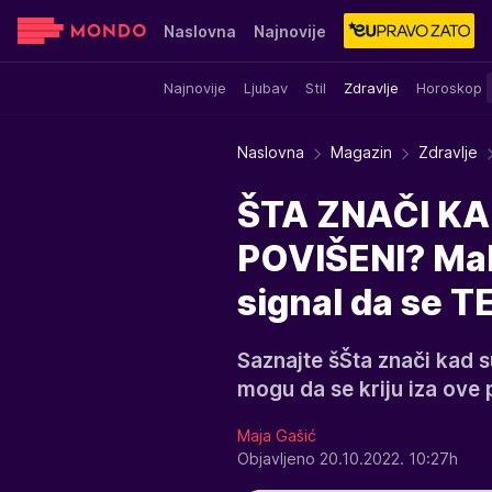
Naslovna
Najnovije
Najnovije
Ljubav
Stil
Zdravlje
Horoskop
Sensa
Stvar ukusa
Yumama
Naslovna
Magazin
Zdravlje
ŠTA ZNAČI KA
POVIŠENI? Malo
signal da se 
Saznajte šŠta znači kad su
mogu da se kriju iza ove
Maja Gašić
Objavljeno 20.10.2022. 10:27h