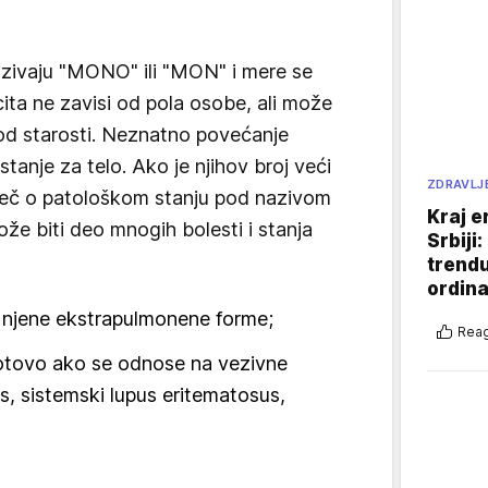
azivaju "MONO" ili "MON" i mere se
ta ne zavisi od pola osobe, ali može
 od starosti. Neznatno povećanje
tanje za telo. Ako je njihov broj veći
ZDRAVLJ
e reč o patološkom stanju pod nazivom
Kraj e
e biti deo mnogih bolesti i stanja
Srbiji
trend
ordina
i njene ekstrapulmonene forme;
Reag
otovo ako se odnose na vezivne
tis, sistemski lupus eritematosus,