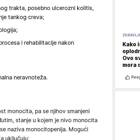
nog trakta, posebno ulcerozni kolitis,
nje tankog creva;
logija;
ZDRAVLJ
rocesa i rehabilitacije nakon
Kako i
oplod
Ovo s
mora 
nalna neravnoteža.
Reag
st monocita, pa se njihov smanjeni
utim, stanje u kojem je nivo monocita
vi se naziva monocitopenija. Mogući
a uključuju: