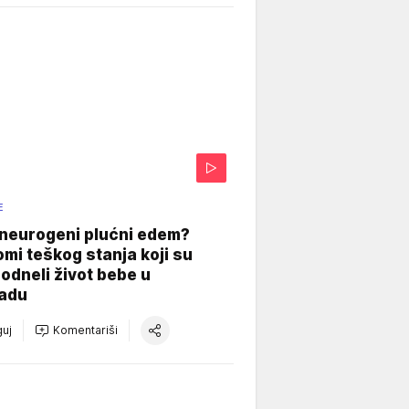
E
 neurogeni plućni edem?
mi teškog stanja koji su
odneli život bebe u
adu
uj
Komentariši