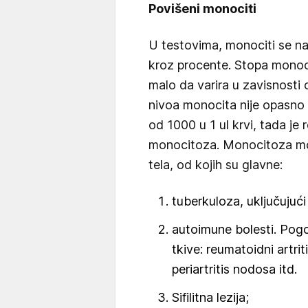
Povišeni monociti
U testovima, monociti se n
kroz procente. Stopa monoci
malo da varira u zavisnosti
nivoa monocita nije opasno s
od 1000 u 1 ul krvi, tada j
monocitoza. Monocitoza mož
tela, od kojih su glavne:
tuberkuloza, uključujuć
autoimune bolesti. Pog
tkive: reumatoidni artri
periartritis nodosa itd.
Sifilitna lezija;