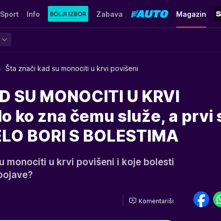
Sport
Info
Zabava
Magazin
Šta znači kad su monociti u krvi povišeni
D SU MONOCITI U KRVI
 ko zna čemu služe, a prvi 
TELO BORI S BOLESTIMA
 monociti u krvi povišeni i koje bolesti
 pojave?
Komentariši