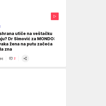
E
shrana utiče na veštačku
nju? Dr Simović za MONDO:
vaka žena na putu začeća
da zna
uj
2