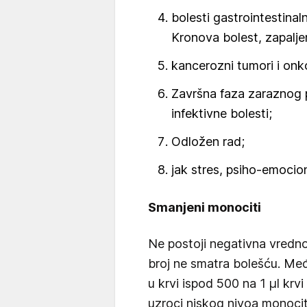
bolesti gastrointestinal
Kronova bolest, zapalje
kancerozni tumori i onko
Završna faza zaraznog p
infektivne bolesti;
Odložen rad;
jak stres, psiho-emocio
Smanjeni monociti
Ne postoji negativna vredno
broj ne smatra bolešću. Međ
u krvi ispod 500 na 1 μl kr
uzroci niskog nivoa monocit