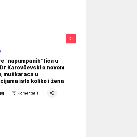
E
re "napumpanih" lica u
: Dr Karovčevski o novom
u, muškaraca u
cijama isto koliko i žena
uj
Komentariši