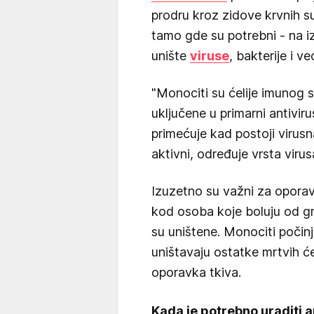
prodru kroz zidove krvnih 
tamo gde su potrebni - na 
unište
viruse
, bakterije i ve
"Monociti su ćelije imunog 
uključene u primarni antivir
primećuje kad postoji virusn
aktivni, određuje vrsta virus
Izuzetno su važni za oporav
kod osoba koje boluju od gri
su uništene. Monociti počin
uništavaju ostatke mrtvih će
oporavka tkiva.
Kada je potrebno uraditi a