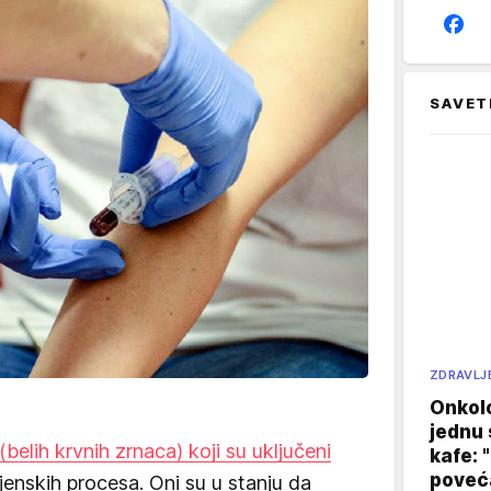
SAVET
ZDRAVLJ
Onkol
jednu 
belih krvnih zrnaca) koji su uključeni
kafe: 
poveća
jenskih procesa. Oni su u stanju da