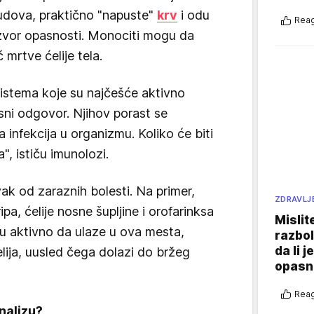
sudova, praktično "napuste"
krv
i odu
Reag
izvor opasnosti. Monociti mogu da
ć mrtve ćelije tela.
sistema koje su najčešće aktivno
usni odgovor. Njihov porast se
a infekcija u organizmu. Koliko će biti
a", ističu imunolozi.
ak od zaraznih bolesti. Na primer,
ZDRAVLJ
pa, ćelije nosne šupljine i orofarinksa
Mislit
ju aktivno da ulaze u ova mesta,
razbol
da li j
lija, uusled čega dolazi do bržeg
opasn
Reag
nalizu?