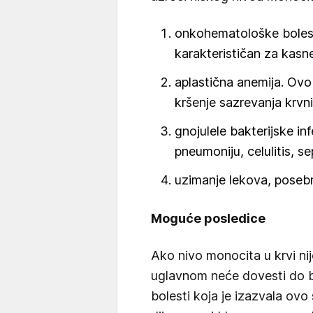
onkohematološke bolest
karakterističan za kasne
aplastična anemija. Ovo
kršenje sazrevanja krvni
gnojulele bakterijske inf
pneumoniju, celulitis, se
uzimanje lekova, posebn
Moguće posledice
Ako nivo monocita u krvi nij
uglavnom neće dovesti do bi
bolesti koja je izazvala ov