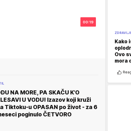
00:19
ZDRAVLJ
s
Kako i
oplod
Ovo s
mora 
Reag
TIL
DU NA MORE, PA SKAČU K'O
LESAVI U VODU! Izazov koji kruži
a Tiktoku-u OPASAN po život - za 6
eseci poginulo ČETVORO