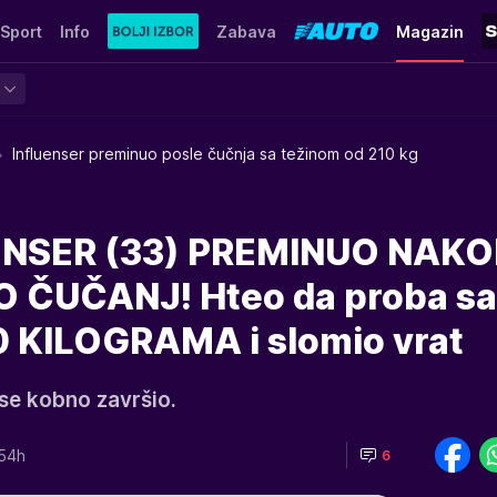
Sport
Info
Zabava
Magazin
Influenser preminuo posle čučnja sa težinom od 210 kg
ENSER (33) PREMINUO NAK
O ČUČANJ! Hteo da proba sa
0 KILOGRAMA i slomio vrat
 se kobno završio.
54h
6