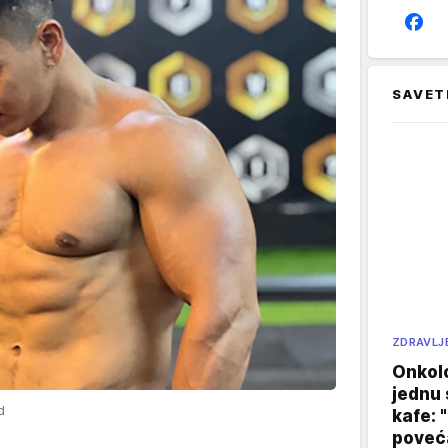
SAVET
ZDRAVLJ
Onkol
jednu 
d
kafe: 
poveća