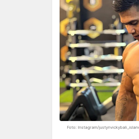
Foto: Instagram/justynvickybali_islan