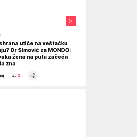
E
shrana utiče na veštačku
nju? Dr Simović za MONDO:
vaka žena na putu začeća
da zna
uj
2