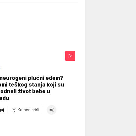
E
 neurogeni plućni edem?
mi teškog stanja koji su
odneli život bebe u
adu
uj
Komentariši