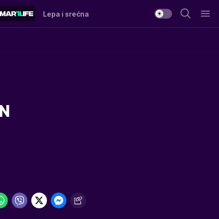
Lepa i srećna
ON