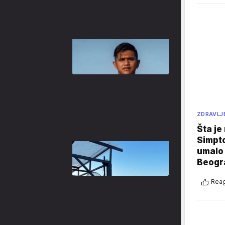
ZDRAVLJ
Šta je
Simpto
umalo 
Beogr
Reag