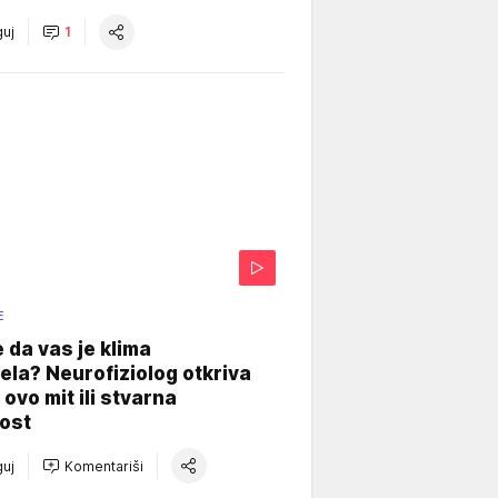
uj
1
E
e da vas je klima
ela? Neurofiziolog otkriva
e ovo mit ili stvarna
ost
uj
Komentariši