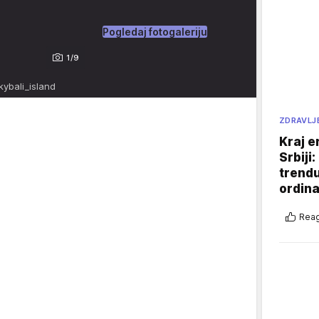
Pogledaj fotogaleriju
1/9
kybali_island
ZDRAVLJ
Kraj e
Srbiji
trend
ordina
Reag