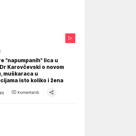
E
re "napumpanih" lica u
: Dr Karovčevski o novom
u, muškaraca u
cijama isto koliko i žena
uj
Komentariši