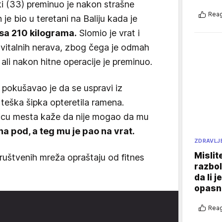
ki (33) preminuo je nakon strašne
Reag
n je bio u teretani na Baliju kada je
sa 210 kilograma.
Slomio je vrat i
 vitalnih nerava, zbog čega je odmah
 ali nakon hitne operacije je preminuo.
, pokušavao je da se uspravi iz
 teška šipka opteretila ramena.
licu mesta kaže da nije mogao da mu
 na pod, a teg mu je pao na vrat.
ZDRAVLJ
Mislit
 društvenih mreža opraštaju od fitnes
razbol
da li j
opasn
Reag