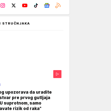
I STRUČNJAKA
E
og upozorava da uradite
stvar pre prvog gutljaja
"U suprotnom, samo
vate rizik od raka"