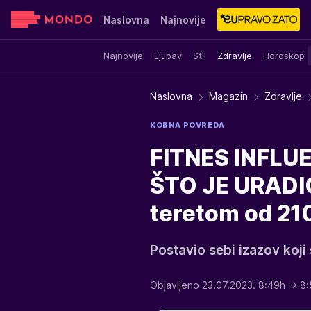
Naslovna
Najnovije
Najnovije
Ljubav
Stil
Zdravlje
Horoskop
Sensa
Stvar ukusa
Yumama
Naslovna
Magazin
Zdravlje
KOBNA POVREDA
FITNES INFLU
ŠTO JE URADI
teretom od 21
Postavio sebi izazov koji
Objavljeno 23.07.2023. 8:49h
→ 8: