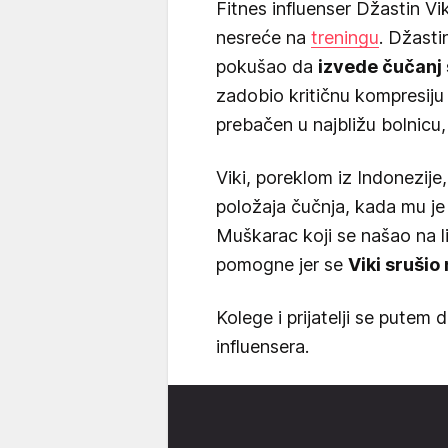
Fitnes influenser Džastin Vi
nesreće na
treningu
. Džasti
pokušao da
izvede čučanj 
zadobio kritičnu kompresiju
prebačen u najbližu bolnicu,
Viki, poreklom iz Indonezije
položaja čučnja, kada mu je
Muškarac koji se našao na 
pomogne jer se
Viki srušio
Kolege i prijatelji se putem
influensera.