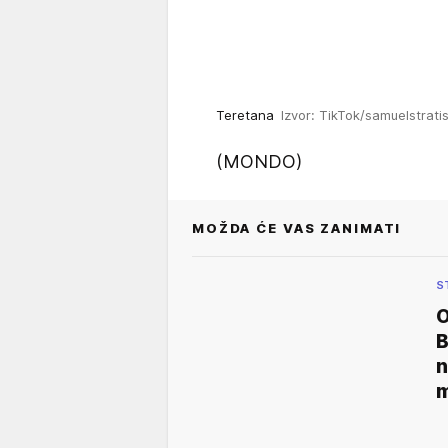
Teretana
Izvor: TikTok/samuelstrati
(MONDO)
MOŽDA ĆE VAS ZANIMATI
S
O
B
n
m