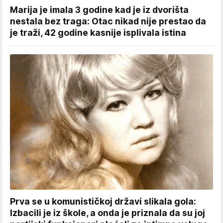
Marija je imala 3 godine kad je iz dvorišta
nestala bez traga: Otac nikad nije prestao da
je traži, 42 godine kasnije isplivala istina
Prva se u komunističkoj državi slikala gola:
Izbacili je iz škole, a onda je priznala da su joj