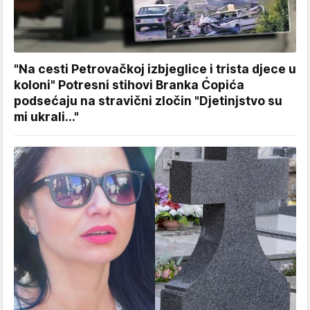
"Na cesti Petrovačkoj izbjeglice i trista djece u
koloni" Potresni stihovi Branka Ćopića
podsećaju na stravični zločin "Djetinjstvo su
mi ukrali..."