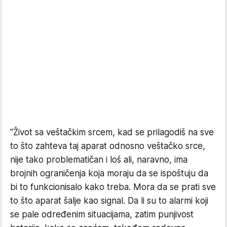
"Život sa veštačkim srcem, kad se prilagodiš na sve
to što zahteva taj aparat odnosno veštačko srce,
nije tako problematičan i loš ali, naravno, ima
brojnih ograničenja koja moraju da se ispoštuju da
bi to funkcionisalo kako treba. Mora da se prati sve
to što aparat šalje kao signal. Da li su to alarmi koji
se pale određenim situacijama, zatim punjivost