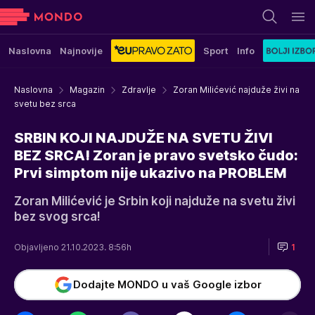
Naslovna
Najnovije
Sport
Info
Naslovna
Magazin
Zdravlje
Zoran Milićević najduže živi na
svetu bez srca
SRBIN KOJI NAJDUŽE NA SVETU ŽIVI
BEZ SRCA! Zoran je pravo svetsko čudo:
Prvi simptom nije ukazivo na PROBLEM
Zoran Milićević je Srbin koji najduže na svetu živi
bez svog srca!
Objavljeno 21.10.2023. 8:56h
1
Dodajte MONDO u vaš Google izbor