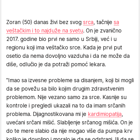
Zoran (50) danas živi bez svog
srca
, tačnije
sa
veštačkim i to najduže na svetu
. On je zvanično
2017. godine bio prvi ne samo u Srbiji, već i u
regionu koji ima veštačko srce. Kada je prvi put
osetio da nema dovoljno vazduha i da ne može da
diše, odlučio je da potraži pomoć lekara.
"Imao sa izvesne probleme sa disanjem, koji bi mogli
da se povežu sa bilo kojim drugim zdravstvenim
problemom. Nije vezano samo za srce. Kasnije su
kontrole i pregledi ukazali na to da imam srčanih
problema. Dijagnostikovana mi je
kardimiopatija
,
uvećani srčani mišić. Slabljenje srčanog mišića. On je
do te mere slabio da nije mogao više da pumpa krv
koliko je dovoljno i moralo je da se odstrani. Ili da se