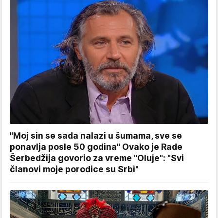
"Moj sin se sada nalazi u šumama, sve se
ponavlja posle 50 godina" Ovako je Rade
Šerbedžija govorio za vreme "Oluje": "Svi
članovi moje porodice su Srbi"