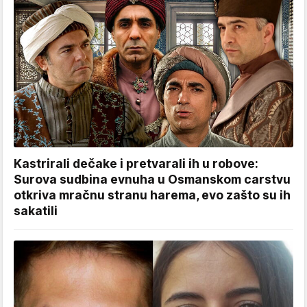
Kastrirali dečake i pretvarali ih u robove:
Surova sudbina evnuha u Osmanskom carstvu
otkriva mračnu stranu harema, evo zašto su ih
sakatili