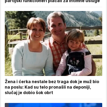
partijski funkcioneri plaćali za intimne usluge
Žena i ćerka nestale bez traga dok je muž bio
na poslu: Kad su telo pronašli na deponiji,
slučaj je dobio šok obrt