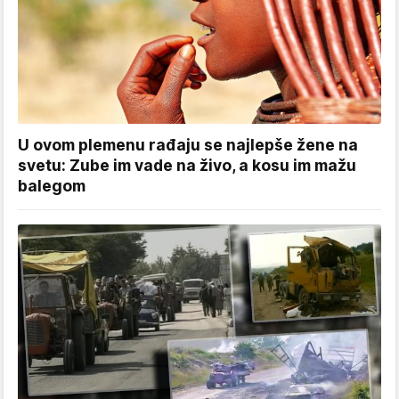
U ovom plemenu rađaju se najlepše žene na
svetu: Zube im vade na živo, a kosu im mažu
balegom