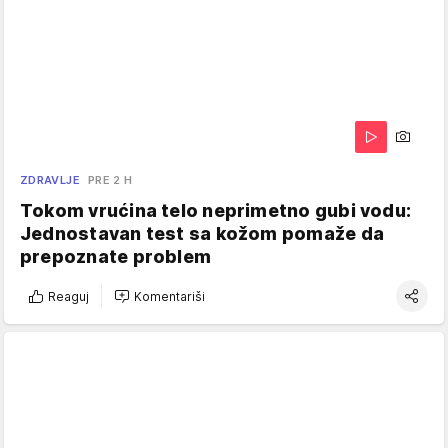
ZDRAVLJE
PRE 2 H
Tokom vrućina telo neprimetno gubi vodu:
Jednostavan test sa kožom pomaže da
prepoznate problem
Reaguj
Komentariši