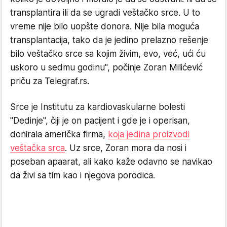
transplantira ili da se ugradi veštačko srce. U to
vreme nije bilo uopšte donora. Nije bila moguća
transplantacija, tako da je jedino prelazno rešenje
bilo veštačko srce sa kojim živim, evo, već, ući ću
uskoro u sedmu godinu", počinje Zoran Milićević
priču za Telegraf.rs.
Srce je Institutu za kardiovaskularne bolesti
"Dedinje", čiji je on pacijent i gde je i operisan,
donirala američka firma,
koja jedina proizvodi
veštačka srca
. Uz srce, Zoran mora da nosi i
poseban apaarat, ali kako kaže odavno se navikao
da živi sa tim kao i njegova porodica.