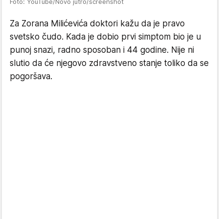
Foto: YouTube/Novo jutro/screenshot
Za Zorana Milićevića doktori kažu da je pravo
svetsko čudo. Kada je dobio prvi simptom bio je u
punoj snazi, radno sposoban i 44 godine. Nije ni
slutio da će njegovo zdravstveno stanje toliko da se
pogoršava.