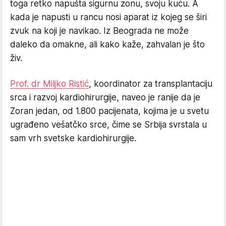
toga retko napušta sigurnu zonu, svoju kuću. A
kada je napusti u rancu nosi aparat iz kojeg se širi
zvuk na koji je navikao. Iz Beograda ne može
daleko da omakne, ali kako kaže, zahvalan je što
živ.
Prof. dr Miljko Ristić
, koordinator za transplantaciju
srca i razvoj kardiohirurgije, naveo je ranije da je
Zoran jedan, od 1.800 pacijenata, kojima je u svetu
ugrađeno vešatčko srce, čime se Srbija svrstala u
sam vrh svetske kardiohirurgije.