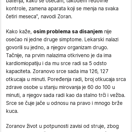
baterija, kako se osećam, takođem redovne
kontrole, zamena aparata koji se menja na svaka
četiri meseca", navodi Zoran.
Kako kaže,
osim problema sa disanjem
nije
osećao ni jedne druge simptome. Lekarski nalazi
govorili su jedno, a njegov organizam drugo.
Tačnije, na prvim nalazima otkriveno je da ima
kardiomiopatiju i da mu srce radi sa 5 odsto
kapaciteta. Zoranovo srce sada ima 126, 127
otkucaja u minuti. Poređenja radi, broj otkucaja srca
zdrave osobe u stanju mirovanja je 60 do 100 u
minuti, a njegov sada radi kao da stalno trči i vežba.
Srce se čuje jače u odnosu na pravo i mnogo brže
kuca.
Zoranov život u potpunosti zavisi od struje, zbog