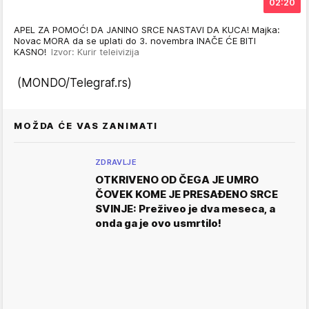
02:20
APEL ZA POMOĆ! DA JANINO SRCE NASTAVI DA KUCA! Majka:
Novac MORA da se uplati do 3. novembra INAČE ĆE BITI
KASNO!
Izvor: Kurir teleivizija
(MONDO/Telegraf.rs)
MOŽDA ĆE VAS ZANIMATI
ZDRAVLJE
OTKRIVENO OD ČEGA JE UMRO
ČOVEK KOME JE PRESAĐENO SRCE
SVINJE: Preživeo je dva meseca, a
onda ga je ovo usmrtilo!