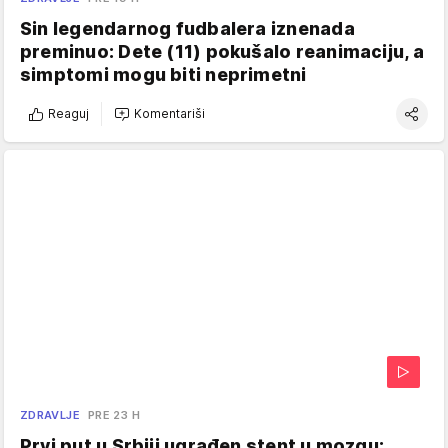
Sin legendarnog fudbalera iznenada
preminuo: Dete (11) pokušalo reanimaciju, a
simptomi mogu biti neprimetni
Reaguj
Komentariši
ZDRAVLJE
PRE 23 H
Prvi put u Srbiji ugrađen stent u mozgu: