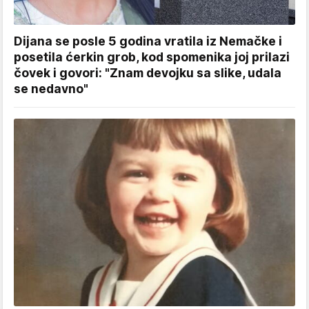
Dijana se posle 5 godina vratila iz Nemačke i
posetila ćerkin grob, kod spomenika joj prilazi
čovek i govori: "Znam devojku sa slike, udala
se nedavno"