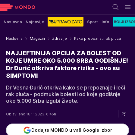
Naslovna
Najnovije
Sport
Info
Naslovna
Magazin
Zdravlje
Kako prepoznati rak pluća
NAJJEFTINIJA OPCIJA ZA BOLEST OD
KOJE UMRE OKO 5.000 SRBA GODIŠNJE!
Dr Đurić otkriva faktore rizika - ovo su
SIMPTOMI
Dr Vesna Đurić otkriva kako se prepoznaje i leči
rak pluća - podmukle bolesti od koje godišnje
oko 5.000 Srba izgubi živote.
Objavljeno 18.11.2023. 6:45h
Dodajte MONDO u vaš Google izbor