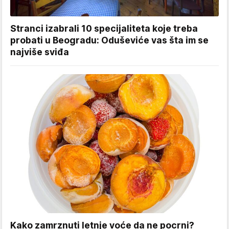
Stranci izabrali 10 specijaliteta koje treba
probati u Beogradu: Oduševiće vas šta im se
najviše sviđa
Kako zamrznuti letnje voće da ne pocrni?