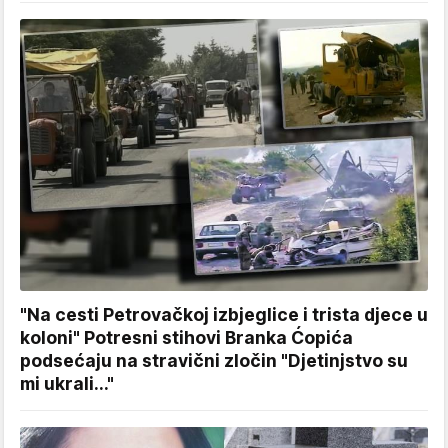
"Na cesti Petrovačkoj izbjeglice i trista djece u
koloni" Potresni stihovi Branka Ćopića
podsećaju na stravični zločin "Djetinjstvo su
mi ukrali..."