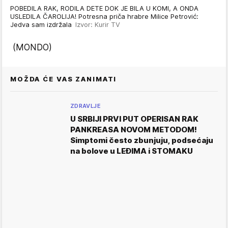
POBEDILA RAK, RODILA DETE DOK JE BILA U KOMI, A ONDA
USLEDILA ČAROLIJA! Potresna priča hrabre Milice Petrović:
Jedva sam izdržala
Izvor: Kurir TV
(MONDO)
MOŽDA ĆE VAS ZANIMATI
ZDRAVLJE
U SRBIJI PRVI PUT OPERISAN RAK
PANKREASA NOVOM METODOM!
Simptomi često zbunjuju, podsećaju
na bolove u LEĐIMA i STOMAKU