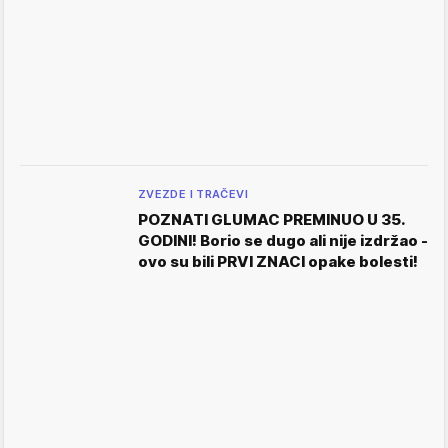
ZVEZDE I TRAČEVI
POZNATI GLUMAC PREMINUO U 35.
GODINI! Borio se dugo ali nije izdržao -
ovo su bili PRVI ZNACI opake bolesti!