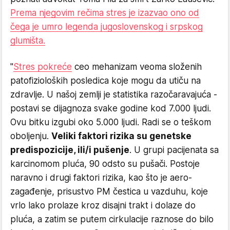
Prema njegovim rečima stres je izazvao ono od
čega je umro legenda jugoslovenskog i srpskog
glumišta.
"
Stres pokreće
ceo mehanizam veoma složenih
patofizioloških posledica koje mogu da utiču na
zdravlje. U našoj zemlji je statistika razočaravajuća -
postavi se dijagnoza svake godine kod 7.000 ljudi.
Ovu bitku izgubi oko 5.000 ljudi. Radi se o teškom
oboljenju.
Veliki faktori rizika su genetske
predispozicije, ili/i pušenje
. U grupi pacijenata sa
karcinomom pluća, 90 odsto su pušači. Postoje
naravno i drugi faktori rizika, kao što je aero-
zagađenje, prisustvo PM čestica u vazduhu, koje
vrlo lako prolaze kroz disajni trakt i dolaze do
pluća, a zatim se putem cirkulacije raznose do bilo