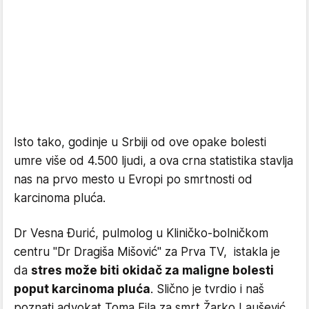
Isto tako, godinje u Srbiji od ove opake bolesti
umre više od 4.500 ljudi, a ova crna statistika stavlja
nas na prvo mesto u Evropi po smrtnosti od
karcinoma pluća.
Dr Vesna Đurić, pulmolog u Kliničko-bolničkom
centru "Dr Dragiša Mišović" za Prva TV, istakla je
da
stres može biti okidač za maligne bolesti
poput karcinoma pluća
. Slično je tvrdio i naš
poznati advokat Toma Fila za smrt Žarko Laušević.