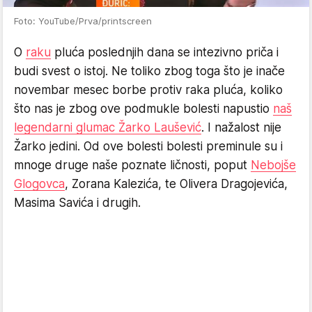
Foto: YouTube/Prva/printscreen
O
raku
pluća poslednjih dana se intezivno priča i
budi svest o istoj. Ne toliko zbog toga što je inače
novembar mesec borbe protiv raka pluća, koliko
što nas je zbog ove podmukle bolesti napustio
naš
legendarni glumac Žarko Laušević
. I nažalost nije
Žarko jedini. Od ove bolesti bolesti preminule su i
mnoge druge naše poznate ličnosti, poput
Nebojše
Glogovca
, Zorana Kalezića, te Olivera Dragojevića,
Masima Savića i drugih.