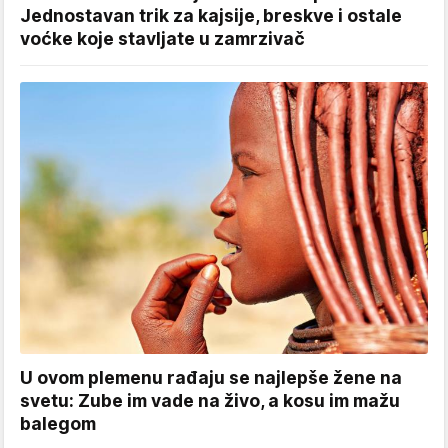
Jednostavan trik za kajsije, breskve i ostale
voćke koje stavljate u zamrzivač
U ovom plemenu rađaju se najlepše žene na
svetu: Zube im vade na živo, a kosu im mažu
balegom