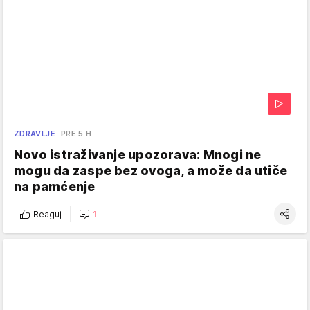
ZDRAVLJE
PRE 5 H
Novo istraživanje upozorava: Mnogi ne
mogu da zaspe bez ovoga, a može da utiče
na pamćenje
Reaguj
1