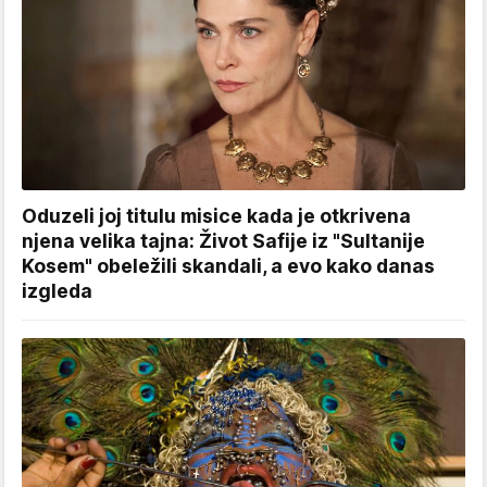
Oduzeli joj titulu misice kada je otkrivena
njena velika tajna: Život Safije iz "Sultanije
Kosem" obeležili skandali, a evo kako danas
izgleda