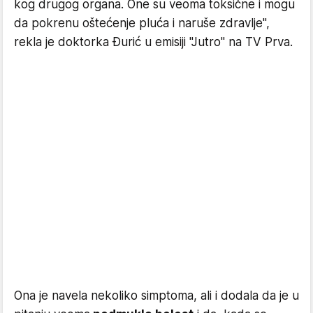
kog drugog organa. One su veoma toksične i mogu
da pokrenu oštećenje pluća i naruše zdravlje",
rekla je doktorka Đurić u emisiji "Jutro" na TV Prva.
Ona je navela nekoliko simptoma, ali i dodala da je u