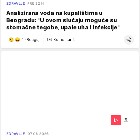
ZDRAVLJE
PRE 22 H
Analizirana voda na kupalištima u
Beogradu: "U ovom slučaju moguće su
stomačne tegobe, upale uha i infekcije"
4
·
Reaguj
Komentariši
ZDRAVLJE
07.08.2026.