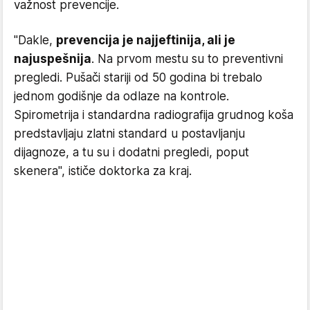
važnost prevencije.
"Dakle,
prevencija je najjeftinija, ali je
najuspešnija
. Na prvom mestu su to preventivni
pregledi. Pušači stariji od 50 godina bi trebalo
jednom godišnje da odlaze na kontrole.
Spirometrija i standardna radiografija grudnog koša
predstavljaju zlatni standard u postavljanju
dijagnoze, a tu su i dodatni pregledi, poput
skenera", ističe doktorka za kraj.