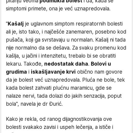
pitanju veoma
podmukla bolest
i da, kada se
simptomi primete, ona je već uznapredovala.
"
Kašalj
je uglavnom simptom respiratornih bolesti
ali je, isto tako, i najčešće zanemaren, posebno kod
pušača, koji ga svrstavaju u normalan. Kašalj ni tada
nije normalno da se dešava. Za svaku promenu kod
kašlja, u jačini i intenzitetu, trebalo bi se obratiti
lekaru. Takođe,
nedostatak daha
.
Bolovi u
grudima
i
iskašljavanje krvi
obično nam govore
da je bolest već uznapredovala. Pluća ne bole, tek
kada bolest zahvati plućnu maramicu, gde se
nalaze nervi, tada dolazi do jakih senzacija, poput
bola", navela je dr Đurić.
Kako je rekla, od ranog dijagnostikovanja ove
bolesti svakako zavisi i uspeh lečenja, a ističe i