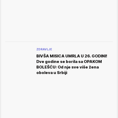
ZDRAVLJE
BIVŠA MISICA UMRLA U 26. GODINI!
Dve godine se borila sa OPAKOM
BOLEŠĆU: Od nje sve više žena
oboleva u Srbiji