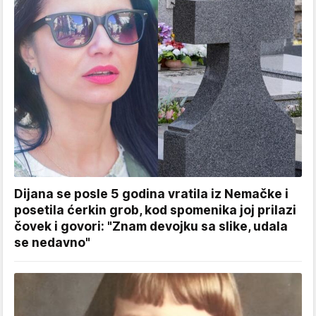
Dijana se posle 5 godina vratila iz Nemačke i
posetila ćerkin grob, kod spomenika joj prilazi
čovek i govori: "Znam devojku sa slike, udala
se nedavno"