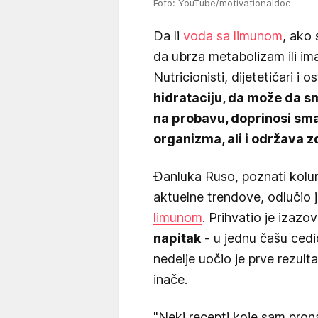
Foto: YouTube/motivationaldoc
Da li
voda sa limunom
, ako
da ubrza metabolizam ili ima
Nutricionisti, dijetetičari i o
hidrataciju, da može da sm
na probavu, doprinosi sma
organizma, ali i održava z
Đanluka Ruso, poznati kolumn
aktuelne trendove, odlučio j
limunom
. Prihvatio je izazov
napitak
- u jednu čašu cedio
nedelje uočio je prve rezult
inače.
"Neki recepti koje sam pro