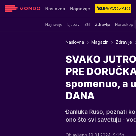
Naslovna
Najnovije
Najnovije
Ljubav
Stil
Zdravlje
Horoskop
Sensa
Stvar ukusa
Yumama
Naslovna
Magazin
Zdravlje
SVAKO JUTRO
PRE DORUČKA:
spomenuo, a u
DANA
Đanluka Ruso, poznati kol
ono što svi savetuju - v
Objavljeno 19.01.2024. 9:15h