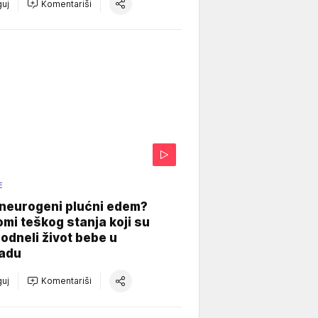
uj
Komentariši
E
 neurogeni plućni edem?
mi teškog stanja koji su
odneli život bebe u
adu
uj
Komentariši