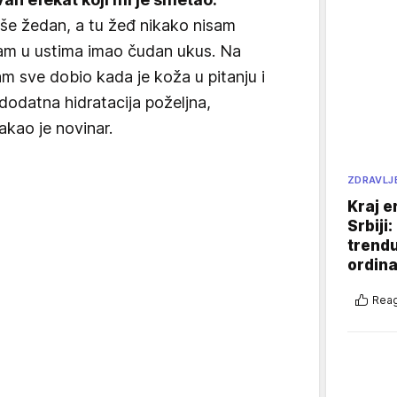
še žedan, a tu žeđ nikako nisam
am u ustima imao čudan ukus. Na
m sve dobio kada je koža u pitanju i
e dodatna hidratacija poželjna,
akao je novinar.
ZDRAVLJ
Kraj e
Srbiji
trend
ordina
Reag