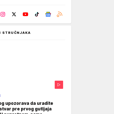
I STRUČNJAKA
E
og upozorava da uradite
stvar pre prvog gutljaja