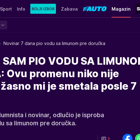
Sport
Info
Zabava
Magazin
Novinar 7 dana pio vodu sa limunom pre doručka
 SAM PIO VODU SA LIMUN
 Ovu promenu niko nije
žasno mi je smetala posle 7
umnista i novinar, odlučio je isproba
odu sa limunom pre doručka.
2