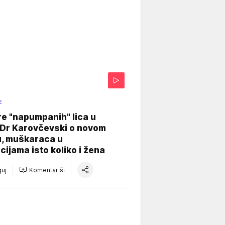
E
re "napumpanih" lica u
: Dr Karovčevski o novom
u, muškaraca u
cijama isto koliko i žena
uj
Komentariši