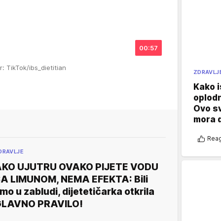
00:57
r: TikTok/ibs_dietitian
ZDRAVLJ
Kako i
oplod
Ovo s
mora 
Reag
DRAVLJE
KO UJUTRU OVAKO PIJETE VODU
A LIMUNOM, NEMA EFEKTA: Bili
mo u zabludi, dijetetičarka otkrila
LAVNO PRAVILO!