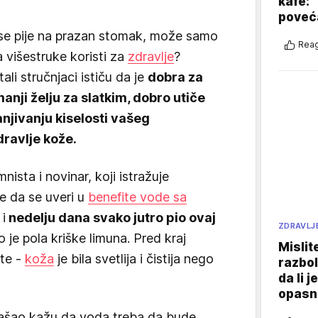
kafe: 
poveća
 se pije na prazan stomak, može samo
Reag
 višestruke koristi za
zdravlje
?
stali stručnjaci ističu da je
dobra za
anji želju za slatkim, dobro utiče
njivanju kiselosti vašeg
dravlje kože.
ista i novinar, koji istražuje
e da se uveri u
benefite vode sa
 i
nedelju dana svako jutro pio ovaj
ZDRAVLJ
 je pola kriške limuna. Pred kraj
Mislit
ate -
koža
je bila svetlija i čistija nego
razbol
da li j
opasn
našao kažu da voda treba da bude