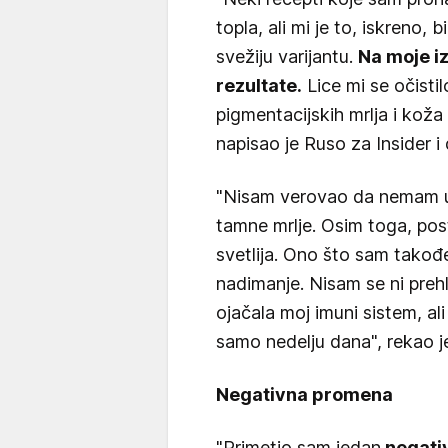
topla, ali mi je to, iskreno, 
svežiju varijantu.
Na moje i
rezultate.
Lice mi se očistil
pigmentacijskih mrlja i koža
napisao je Ruso za Insider i
"Nisam verovao da nemam up
tamne mrlje. Osim toga, post
svetlija. Ono što sam takođ
nadimanje. Nisam se ni prehl
ojačala moj imuni sistem, al
samo nedelju dana", rekao j
Negativna promena
"Primetio sam jedan
negativ