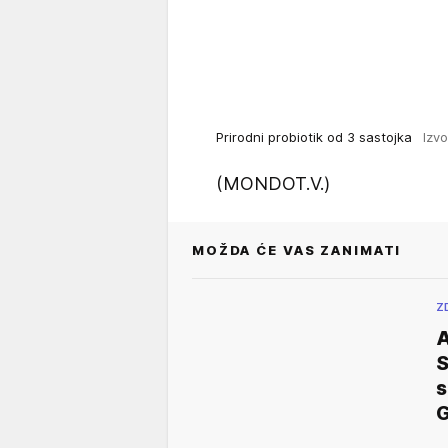
Prirodni probiotik od 3 sastojka
Izvo
(MONDOT.V.)
MOŽDA ĆE VAS ZANIMATI
Z
A
S
s
G