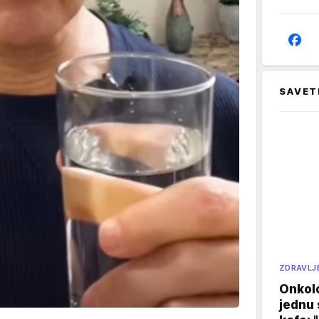
SAVET
ZDRAVLJ
Onkol
jednu 