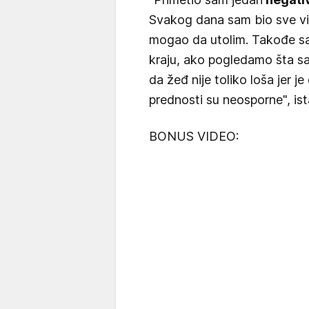
Svakog dana sam bio sve vi
mogao da utolim. Takođe s
kraju, ako pogledamo šta sa
da žeđ nije toliko loša jer j
prednosti su neosporne", ist
BONUS VIDEO: