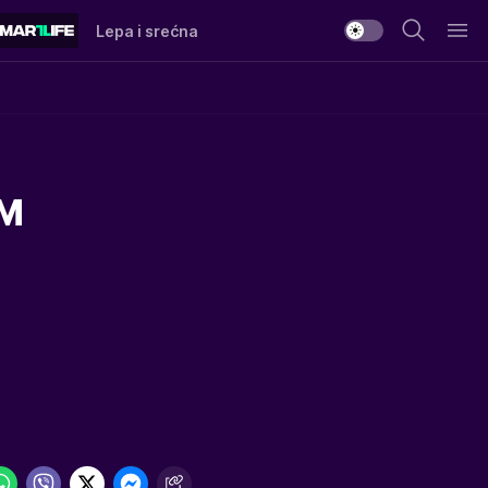
Lepa i srećna
OM