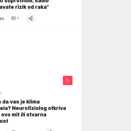
"U suprotnom, samo
vate rizik od raka"
uj
1
E
e da vas je klima
ela? Neurofiziolog otkriva
e ovo mit ili stvarna
ost