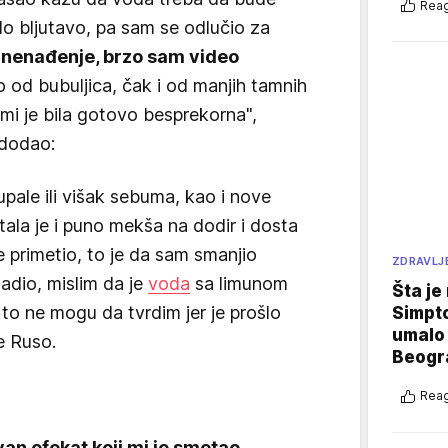
Reag
bilo bljutavo, pa sam se odlučio za
znenađenje, brzo sam video
o od bubuljica, čak i od manjih tamnih
 mi je bila gotovo besprekorna",
 dodao:
ale ili višak sebuma, kao i nove
ala je i puno mekša na dodir i dosta
e primetio, to je da sam smanjio
ZDRAVLJ
adio, mislim da je
voda
sa limunom
Šta je
i to ne mogu da tvrdim jer je prošlo
Simpto
umalo 
e Ruso.
Beogr
Reag
an efekat koji mi je smetao.