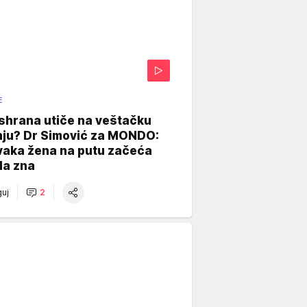
E
shrana utiče na veštačku
nju? Dr Simović za MONDO:
vaka žena na putu začeća
da zna
uj
2