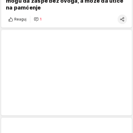
mogu da zaspe bez ovoga, a može da utiče
na pamćenje
Reaguj
1