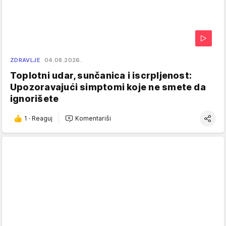
ZDRAVLJE
04.08.2026.
Toplotni udar, sunčanica i iscrpljenost:
Upozoravajući simptomi koje ne smete da
ignorišete
1
·
Reaguj
Komentariši