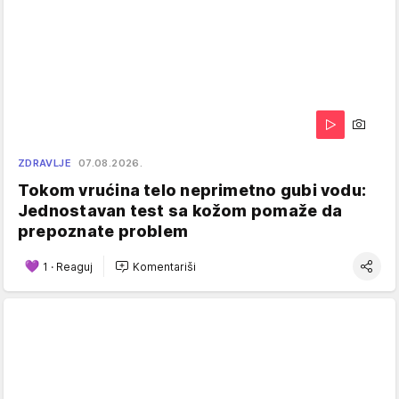
ZDRAVLJE
07.08.2026.
Tokom vrućina telo neprimetno gubi vodu:
Jednostavan test sa kožom pomaže da
prepoznate problem
1
·
Reaguj
Komentariši