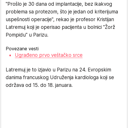
"Prošlo je 30 dana od implantacije, bez ikakvog
problema sa protezom, što je jedan od kriterijuma
uspešnosti operacije", rekao je profesor Kristijan
Latremuj koji je operisao pacijenta u bolnici "Žorž
Pompidu" u Parizu.
Povezane vesti
Ugrađeno prvo veštačko srce
Latremuj je to izjavio u Parizu na 24. Evropskim
danima francuskog Udruženja kardiologa koji se
održava od 15. do 18. januara.