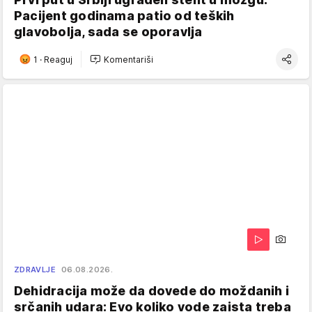
Pacijent godinama patio od teških
glavobolja, sada se oporavlja
1
·
Reaguj
Komentariši
ZDRAVLJE
06.08.2026.
Dehidracija može da dovede do moždanih i
srčanih udara: Evo koliko vode zaista treba