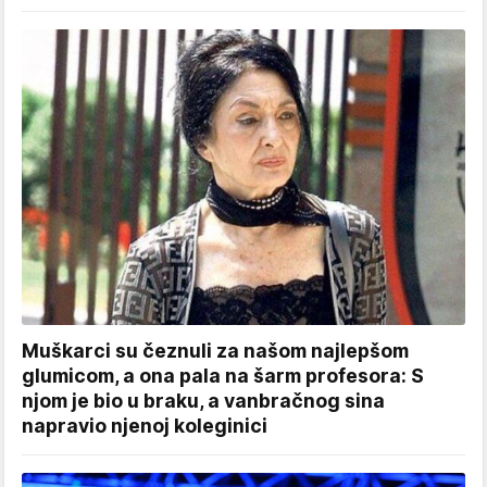
Muškarci su čeznuli za našom najlepšom
glumicom, a ona pala na šarm profesora: S
njom je bio u braku, a vanbračnog sina
napravio njenoj koleginici