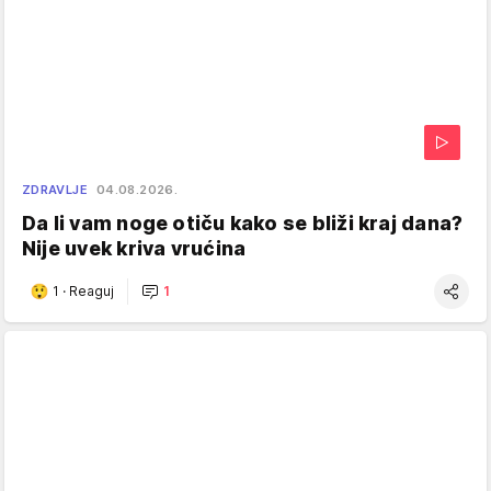
ZDRAVLJE
04.08.2026.
Da li vam noge otiču kako se bliži kraj dana?
Nije uvek kriva vrućina
1
·
Reaguj
1