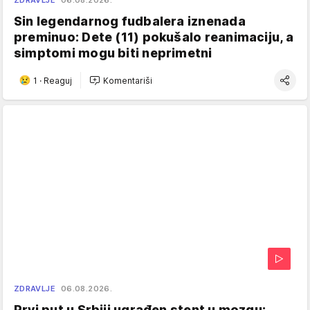
ZDRAVLJE
06.08.2026.
Sin legendarnog fudbalera iznenada
preminuo: Dete (11) pokušalo reanimaciju, a
simptomi mogu biti neprimetni
1
·
Reaguj
Komentariši
ZDRAVLJE
06.08.2026.
Prvi put u Srbiji ugrađen stent u mozgu: