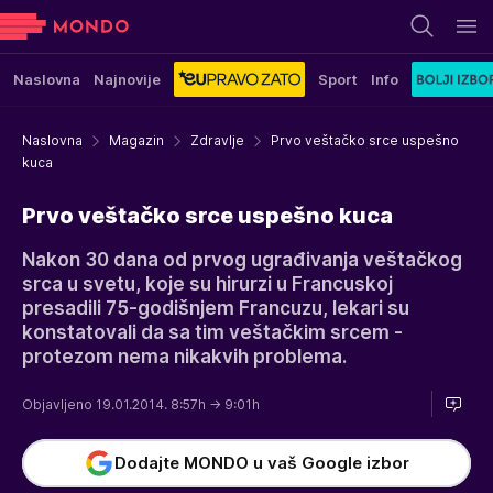
Naslovna
Najnovije
Sport
Info
Naslovna
Magazin
Zdravlje
Prvo veštačko srce uspešno
kuca
Prvo veštačko srce uspešno kuca
Nakon 30 dana od prvog ugrađivanja veštačkog
srca u svetu, koje su hirurzi u Francuskoj
presadili 75-godišnjem Francuzu, lekari su
konstatovali da sa tim veštačkim srcem -
protezom nema nikakvih problema.
Objavljeno 19.01.2014. 8:57h
→ 9:01h
Dodajte MONDO u vaš Google izbor