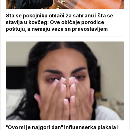
Šta se pokojniku oblači za sahranu i šta se
stavlja u kovčeg: Ove običaje porodice
poštuju, a nemaju veze sa pravoslavljem
"Ovo mi je najgori dan" Influenserka plakala i