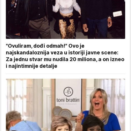
"Ovuliram, dođi odmah!" Ovo je
najskandaloznija veza u istoriji javne scene:
Za jednu stvar mu nudila 20 miliona, a on izneo
i najintimnije detalje