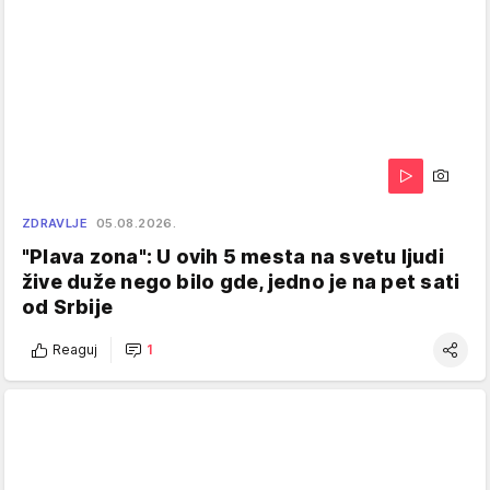
ZDRAVLJE
05.08.2026.
"Plava zona": U ovih 5 mesta na svetu ljudi
žive duže nego bilo gde, jedno je na pet sati
od Srbije
Reaguj
1