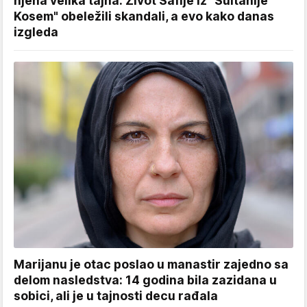
njena velika tajna: Život Safije iz "Sultanije
Kosem" obeležili skandali, a evo kako danas
izgleda
Marijanu je otac poslao u manastir zajedno sa
delom nasledstva: 14 godina bila zazidana u
sobici, ali je u tajnosti decu rađala