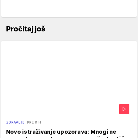
Pročitaj još
ZDRAVLJE
PRE 9 H
Novo istraživanje upozorava: Mnogi ne