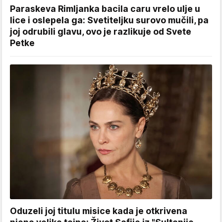
Paraskeva Rimljanka bacila caru vrelo ulje u
lice i oslepela ga: Svetiteljku surovo mučili, pa
joj odrubili glavu, ovo je razlikuje od Svete
Petke
Oduzeli joj titulu misice kada je otkrivena