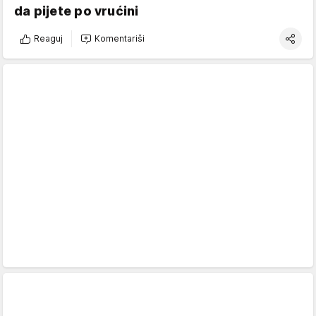
da pijete po vrućini
Reaguj
Komentariši