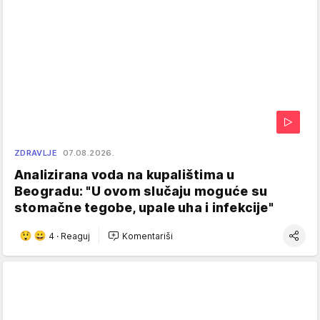
ZDRAVLJE
07.08.2026.
Analizirana voda na kupalištima u
Beogradu: "U ovom slučaju moguće su
stomačne tegobe, upale uha i infekcije"
4
·
Reaguj
Komentariši