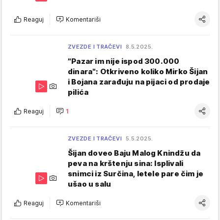
Reaguj
Komentariši
ZVEZDE I TRAČEVI
8.5.2025.
"Pazar im nije ispod 300.000
dinara": Otkriveno koliko Mirko Šijan
i Bojana zarađuju na pijaci od prodaje
pilića
Reaguj
1
ZVEZDE I TRAČEVI
5.5.2025.
Šijan doveo Baju Malog Knindžu da
peva na krštenju sina: Isplivali
snimci iz Surčina, letele pare čim je
ušao u salu
Reaguj
Komentariši