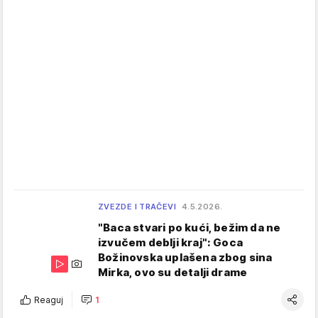
ZVEZDE I TRAČEVI
4.5.2026.
"Baca stvari po kući, bežim da ne
izvučem deblji kraj": Goca
Božinovska uplašena zbog sina
Mirka, ovo su detalji drame
Reaguj
1