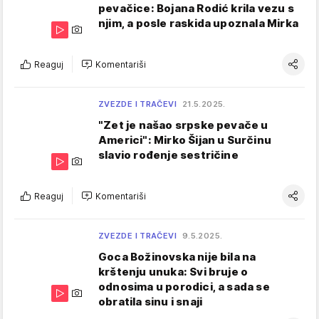
pevačice: Bojana Rodić krila vezu s
njim, a posle raskida upoznala Mirka
Reaguj
Komentariši
ZVEZDE I TRAČEVI
21.5.2025.
"Zet je našao srpske pevače u
Americi": Mirko Šijan u Surčinu
slavio rođenje sestričine
Reaguj
Komentariši
ZVEZDE I TRAČEVI
9.5.2025.
Goca Božinovska nije bila na
krštenju unuka: Svi bruje o
odnosima u porodici, a sada se
obratila sinu i snaji