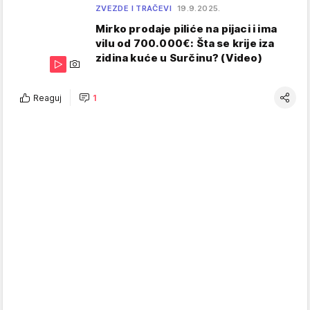
ZVEZDE I TRAČEVI
19.9.2025.
Mirko prodaje piliće na pijaci i ima
vilu od 700.000€: Šta se krije iza
zidina kuće u Surčinu? (Video)
Reaguj
1