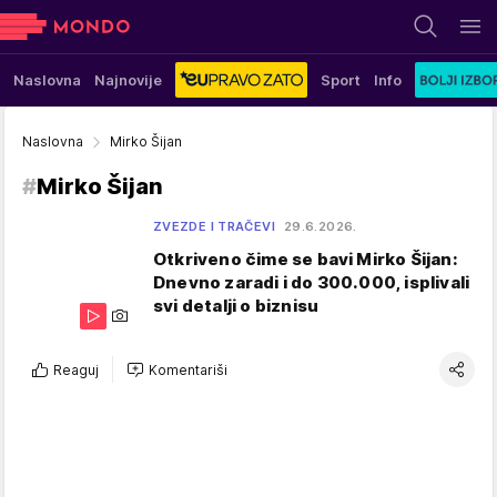
Naslovna
Najnovije
Sport
Info
Naslovna
Mirko Šijan
#
Mirko Šijan
ZVEZDE I TRAČEVI
29.6.2026.
Otkriveno čime se bavi Mirko Šijan:
Dnevno zaradi i do 300.000, isplivali
svi detalji o biznisu
Reaguj
Komentariši