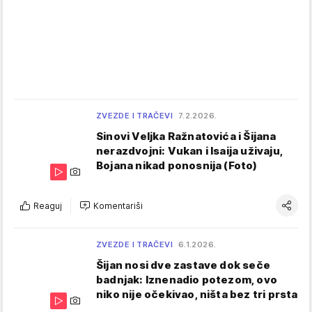
ZVEZDE I TRAČEVI
7.2.2026.
Sinovi Veljka Ražnatovića i Šijana
nerazdvojni: Vukan i Isaija uživaju,
Bojana nikad ponosnija (Foto)
Reaguj
Komentariši
ZVEZDE I TRAČEVI
6.1.2026.
Šijan nosi dve zastave dok seče
badnjak: Iznenadio potezom, ovo
niko nije očekivao, ništa bez tri prsta