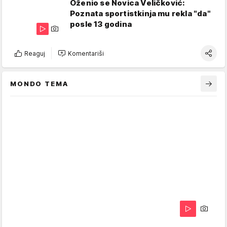
Oženio se Novica Veličković:
Poznata sportistkinja mu rekla "da"
posle 13 godina
Reaguj
Komentariši
MONDO TEMA