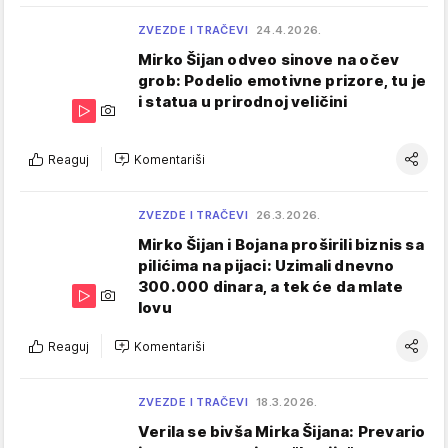
ZVEZDE I TRAČEVI
24.4.2026.
Mirko Šijan odveo sinove na očev
grob: Podelio emotivne prizore, tu je
i statua u prirodnoj veličini
Reaguj
Komentariši
ZVEZDE I TRAČEVI
26.3.2026.
Mirko Šijan i Bojana proširili biznis sa
pilićima na pijaci: Uzimali dnevno
300.000 dinara, a tek će da mlate
lovu
Reaguj
Komentariši
ZVEZDE I TRAČEVI
18.3.2026.
Verila se bivša Mirka Šijana: Prevario