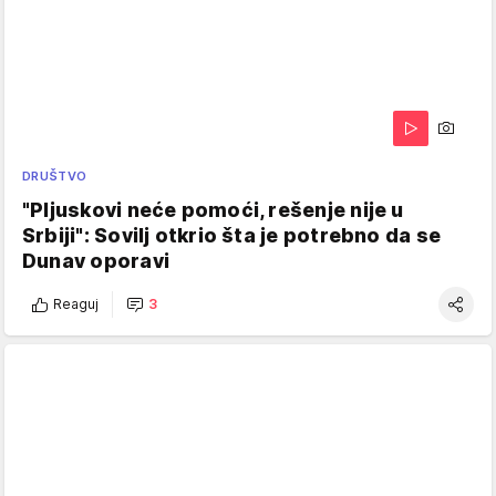
DRUŠTVO
"Pljuskovi neće pomoći, rešenje nije u
Srbiji": Sovilj otkrio šta je potrebno da se
Dunav oporavi
Reaguj
3