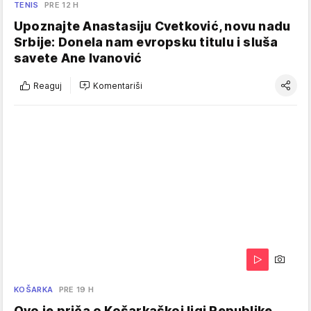
TENIS
PRE 12 H
Upoznajte Anastasiju Cvetković, novu nadu
Srbije: Donela nam evropsku titulu i sluša
savete Ane Ivanović
Reaguj
Komentariši
KOŠARKA
PRE 19 H
Ovo je priča o Košarkaškoj ligi Republike