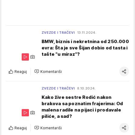
ZVEZDE I TRAČEVI
13.11.2024.
BMW, biznis i nekretnina od 250.000
evra: Šta je sve Šijan dobio od tasta i
tašte "u miraz"?
Reaguj
Komentariši
ZVEZDE I TRAČEVI
8.10.2024.
Kako žive sestre Rodić nakon
brakova sa poznatim frajerima: Od
malena radile na pijaci i prodavale
piliće, a sad?
Reaguj
Komentariši