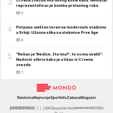
3
Crvena zvezda ima novog košarkaša: Nemački
reprezentativac je bomba prelaznog roka
9
4
Potpuno uništen teren na modernom stadionu
u Srbiji: Užasna slika sa utakmice Prve lige
8
5
"Rekao je 'Nedice, šta ima?', to su mu uvalili":
Nedović otkrio kako je otišao iz Crvene
zvezde
7
Mondo
Naslovna
Najnovije
Sport
Info
Zabava
Magazin