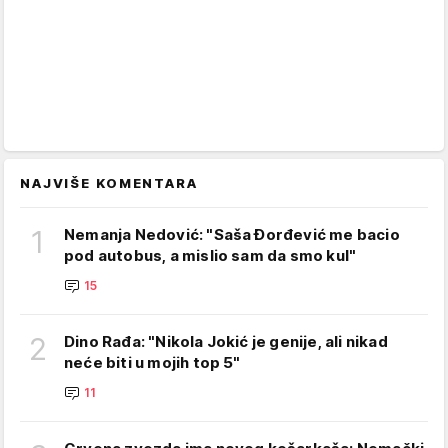
NAJVIŠE KOMENTARA
1
Nemanja Nedović: "Saša Đorđević me bacio
pod autobus, a mislio sam da smo kul"
15
2
Dino Rađa: "Nikola Jokić je genije, ali nikad
neće biti u mojih top 5"
11