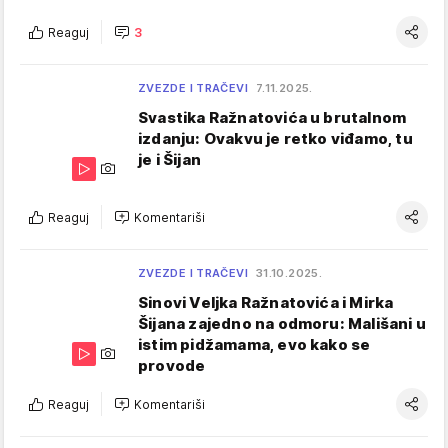
Reaguj
3
ZVEZDE I TRAČEVI
7.11.2025.
Svastika Ražnatovića u brutalnom
izdanju: Ovakvu je retko viđamo, tu
je i Šijan
Reaguj
Komentariši
ZVEZDE I TRAČEVI
31.10.2025.
Sinovi Veljka Ražnatovića i Mirka
Šijana zajedno na odmoru: Mališani u
istim pidžamama, evo kako se
provode
Reaguj
Komentariši