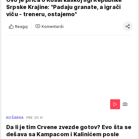
Srpske Krajine: "Padaju granate, a igrači
viču - treneru, ostajemo"
Reaguj
Komentariši
KOŠARKA
PRE 20 H
Da li je tim Crvene zvezde gotov? Evo šta se
dešava sa Kampacom i Kalinićem posle