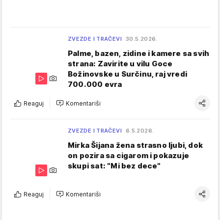
ZVEZDE I TRAČEVI
30.5.2026.
Palme, bazen, zidine i kamere sa svih
strana: Zavirite u vilu Goce
Božinovske u Surčinu, raj vredi
700.000 evra
Reaguj
Komentariši
ZVEZDE I TRAČEVI
6.5.2026.
Mirka Šijana žena strasno ljubi, dok
on pozira sa cigarom i pokazuje
skupi sat: "Mi bez dece"
Reaguj
Komentariši