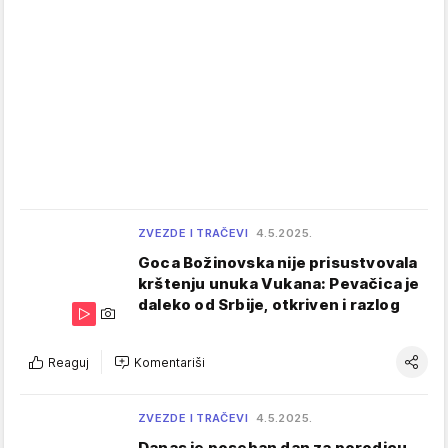
ZVEZDE I TRAČEVI
4.5.2025.
Goca Božinovska nije prisustvovala
krštenju unuka Vukana: Pevačica je
daleko od Srbije, otkriven i razlog
Reaguj
Komentariši
ZVEZDE I TRAČEVI
4.5.2025.
Danas je poseban dan za porodicu