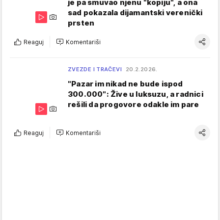
je pa smuvao njenu "kopiju", a ona
sad pokazala dijamantski verenički
prsten
Reaguj
Komentariši
ZVEZDE I TRAČEVI
20.2.2026.
"Pazar im nikad ne bude ispod
300.000": Žive u luksuzu, a radnici
rešili da progovore odakle im pare
Reaguj
Komentariši