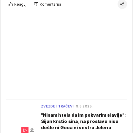
Reaguj
Komentariši
ZVEZDE I TRAČEVI
9.5.2025.
"Nisam htela da im pokvarim slavlje":
Šijan krstio sina, na proslavu nisu
došle ni Goca ni sestra Jelena