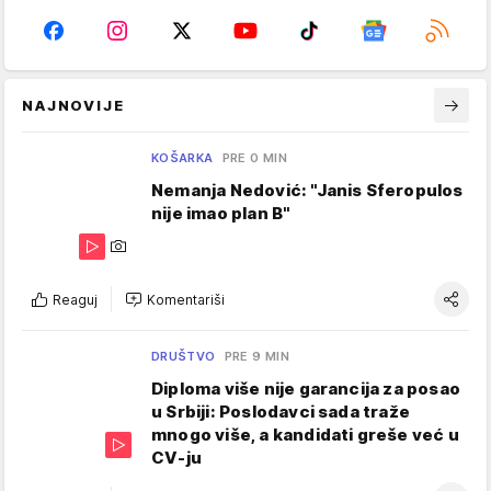
NAJNOVIJE
KOŠARKA
PRE 0 MIN
Nemanja Nedović: "Janis Sferopulos
nije imao plan B"
Reaguj
Komentariši
DRUŠTVO
PRE 9 MIN
Diploma više nije garancija za posao
u Srbiji: Poslodavci sada traže
mnogo više, a kandidati greše već u
CV-ju