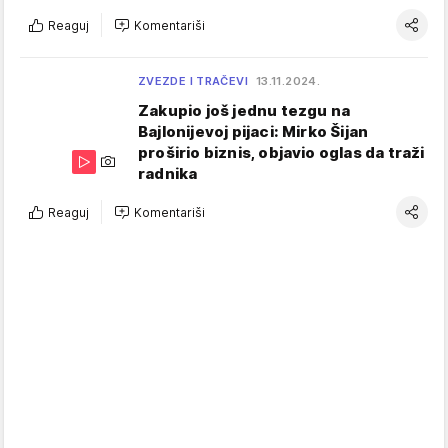
Reaguj
Komentariši
ZVEZDE I TRAČEVI
13.11.2024.
Zakupio još jednu tezgu na
Bajlonijevoj pijaci: Mirko Šijan
proširio biznis, objavio oglas da traži
radnika
Reaguj
Komentariši