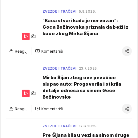
ZVEZDE I TRAČEVI
5.8.2025.
"Baca stvari kada je nervozan":
Goca Božinovska priznala da beži iz
kuće zbog Mirka Šijana
Reaguj
Komentariši
ZVEZDE I TRAČEVI
23.7.2025.
Mirko Šijan zbog ove pevačice
slupao auto: Progovorila i otkrila
detalje odnosa sa sinom Goce
Božinovske
Reaguj
Komentariši
ZVEZDE I TRAČEVI
17.6.2025.
Pre Šijana bila u vezi sa sinom druge