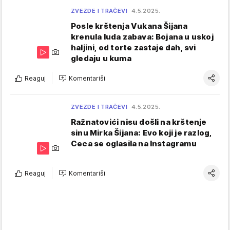
ZVEZDE I TRAČEVI
4.5.2025.
Posle krštenja Vukana Šijana
krenula luda zabava: Bojana u uskoj
haljini, od torte zastaje dah, svi
gledaju u kuma
Reaguj
Komentariši
ZVEZDE I TRAČEVI
4.5.2025.
Ražnatovići nisu došli na krštenje
sinu Mirka Šijana: Evo koji je razlog,
Ceca se oglasila na Instagramu
Reaguj
Komentariši