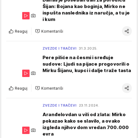
Šijan: Bojana kao boginja, Mirko ne
ispušta naslednika iz naručja, a tu je
i kum
Reaguj
Komentariši
ZVEZDE I TRAČEVI
31.3.2025.
Pere piliće na česmi i sređuje
sudove: Ljudi sa pijace progovorili o
Mirku Šijanu, kupci i dalje traže tasta
Reaguj
Komentariši
ZVEZDE I TRAČEVI
23.11.2024.
Aranđelovdan u vili od zlata: Mirko
pokazao kako se slavilo, a ovako
izgleda njihov dom vredan 700.000
evra