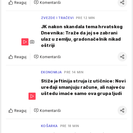
Reaguj
Komentariši
ZVEZDE I TRAČEVI
PRE 12 MIN
JK nakon skandala tema hrvatskog
Dnevnika: Traže da joj se zabrani
ulaz u zemlju, gradonačelnik nikad
oštriji
Reaguj
Komentariši
EKONOMIJA
PRE 14 MIN
Stiže jeftinija struja iz utičnice: Novi
uređaji smanjuju račune, ali najveću
uštedu imaće samo ova grupa ljudi
Reaguj
Komentariši
KOŠARKA
PRE 18 MIN