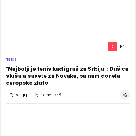
TENIS
"Najbolji je tenis kad igraš za Srbiju": Dušica
slušala savete za Novaka, pa nam donela
evropsko zlato
Reaguj
Komentariši