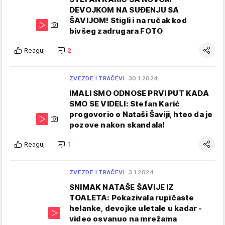
DEVOJKOM NA SUĐENJU SA
ŠAVIJOM! Stigli i na ručak kod
bivšeg zadrugara FOTO
Reaguj
2
ZVEZDE I TRAČEVI
30.1.2024.
IMALI SMO ODNOSE PRVI PUT KADA
SMO SE VIDELI: Stefan Karić
progovorio o Nataši Šaviji, hteo da je
pozove nakon skandala!
Reaguj
1
ZVEZDE I TRAČEVI
3.1.2024.
SNIMAK NATAŠE ŠAVIJE IZ
TOALETA: Pokazivala rupičaste
helanke, devojke uletale u kadar -
video osvanuo na mrežama