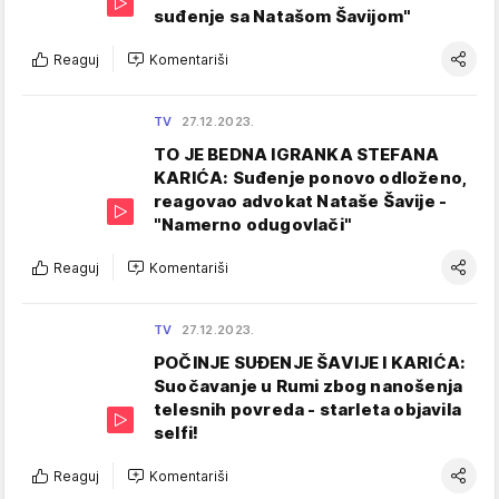
suđenje sa Natašom Šavijom"
Reaguj
Komentariši
TV
27.12.2023.
TO JE BEDNA IGRANKA STEFANA
KARIĆA: Suđenje ponovo odloženo,
reagovao advokat Nataše Šavije -
"Namerno odugovlači"
Reaguj
Komentariši
TV
27.12.2023.
POČINJE SUĐENJE ŠAVIJE I KARIĆA:
Suočavanje u Rumi zbog nanošenja
telesnih povreda - starleta objavila
selfi!
Reaguj
Komentariši