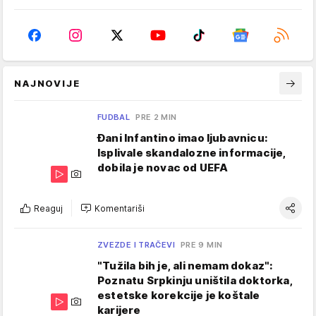
NAJNOVIJE
FUDBAL
PRE 2 MIN
Đani Infantino imao ljubavnicu:
Isplivale skandalozne informacije,
dobila je novac od UEFA
Reaguj
Komentariši
ZVEZDE I TRAČEVI
PRE 9 MIN
"Tužila bih je, ali nemam dokaz":
Poznatu Srpkinju uništila doktorka,
estetske korekcije je koštale
karijere