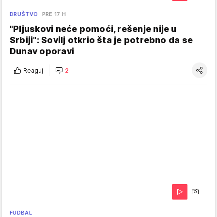
DRUŠTVO
PRE 17 H
"Pljuskovi neće pomoći, rešenje nije u
Srbiji": Sovilj otkrio šta je potrebno da se
Dunav oporavi
Reaguj
2
FUDBAL