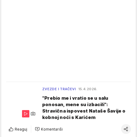
ZVEZDE I TRAČEVI
15.4.2026.
"Prebio me i vratio se u salu
ponosan, mene su izbacili":
Stravična ispovest Nataše Šavije o
kobnoj noći s Karićem
Reaguj
Komentariši