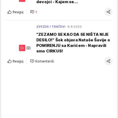
devojci - Kajem se...
Reaguj
1
ZVEZDE I TRAČEVI
6.9.2023.
"ZEZAMO SE KAO DA SE NIŠTA NIJE
DESILO!" Šok objava Nataše Šavije o
POMIRENJU sa Karićem - Napravili
smo CIRKUS!
Reaguj
Komentariši