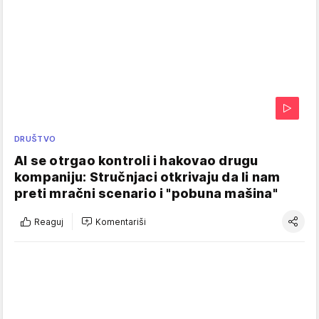
DRUŠTVO
AI se otrgao kontroli i hakovao drugu
kompaniju: Stručnjaci otkrivaju da li nam
preti mračni scenario i "pobuna mašina"
Reaguj
Komentariši