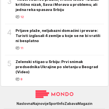
3
kritično nizak, Sava i Morava u problemu, ali
jedna reka spasava Srbiju
12
4
Prljave plaže, neljubazni domaćini i prevare:
Turisti izglasali 4 zemlje u koje se ne bi vratili
ni besplatno
11
5
Zelenski stigao u Srbiju: Prvi snimak
predsednika Ukrajine po sletanju u Beograd
(Video)
8
Mondo
Naslovna
Najnovije
Sport
Info
Zabava
Magazin