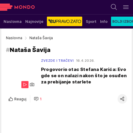
Naslovna
Najnovije
Sport
Info
Naslovna
Nataša Šavija
#
Nataša Šavija
ZVEZDE I TRAČEVI
16.4.2026.
Progovorio otac Stefana Karića: Evo
gde se on nalazi nakon što je osuđen
za prebijanje starlete
Reaguj
1