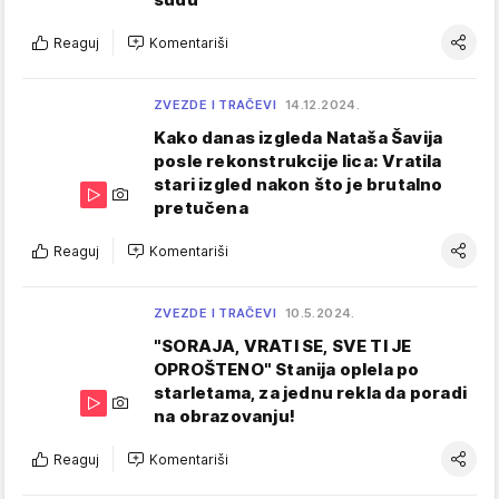
Reaguj
Komentariši
ZVEZDE I TRAČEVI
14.12.2024.
Kako danas izgleda Nataša Šavija
posle rekonstrukcije lica: Vratila
stari izgled nakon što je brutalno
pretučena
Reaguj
Komentariši
ZVEZDE I TRAČEVI
10.5.2024.
"SORAJA, VRATI SE, SVE TI JE
OPROŠTENO" Stanija oplela po
starletama, za jednu rekla da poradi
na obrazovanju!
Reaguj
Komentariši