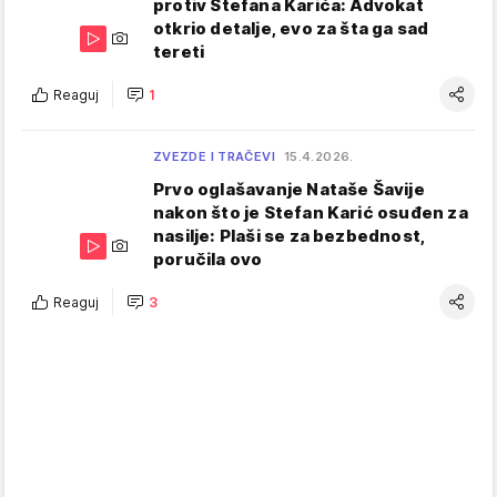
protiv Stefana Karića: Advokat
otkrio detalje, evo za šta ga sad
tereti
Reaguj
1
ZVEZDE I TRAČEVI
15.4.2026.
Prvo oglašavanje Nataše Šavije
nakon što je Stefan Karić osuđen za
nasilje: Plaši se za bezbednost,
poručila ovo
Reaguj
3