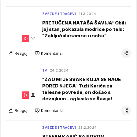
ZVEZDE I TRAČEVI
21.3.2024.
PRETUČENA NATAŠA ŠAVIJA! Obili
joj stan, pokazala modrice po telu:
"Zaključala sam se u sobu"
Reaguj
Komentariši
TV
24.2.2024.
"ŽAO MI JE SVAKE KOJA SE NAĐE
PORED NJEGA" Tuži Karića za
telesne povrede, on došao s
devojkom - oglasila se Šavija!
Reaguj
Komentariši
ZVEZDE I TRAČEVI
23.2.2024.
STEFAN KARIĆ SA NOVOM