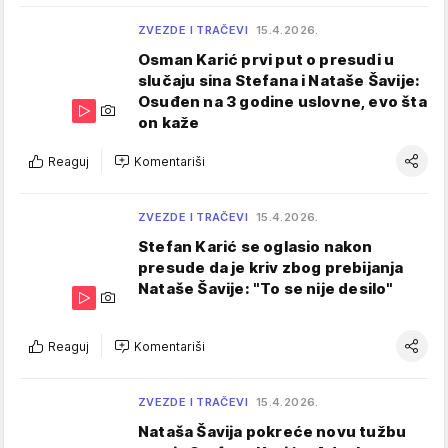
ZVEZDE I TRAČEVI
15.4.2026.
Osman Karić prvi put o presudi u
slučaju sina Stefana i Nataše Šavije:
Osuđen na 3 godine uslovne, evo šta
on kaže
Reaguj
Komentariši
ZVEZDE I TRAČEVI
15.4.2026.
Stefan Karić se oglasio nakon
presude da je kriv zbog prebijanja
Nataše Šavije: "To se nije desilo"
Reaguj
Komentariši
ZVEZDE I TRAČEVI
15.4.2026.
Nataša Šavija pokreće novu tužbu