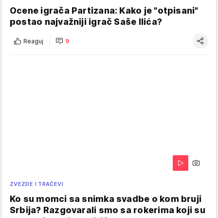
Ocene igrača Partizana: Kako je "otpisani"
postao najvažniji igrač Saše Ilića?
Reaguj
9
ZVEZDE I TRAČEVI
Ko su momci sa snimka svadbe o kom bruji
Srbija? Razgovarali smo sa rokerima koji su