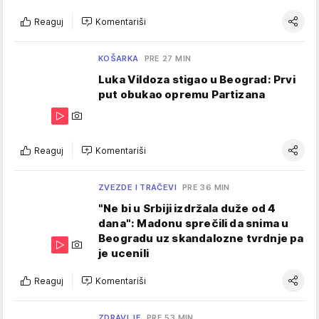
Reaguj
Komentariši
KOŠARKA
PRE 27 MIN
Luka Vildoza stigao u Beograd: Prvi
put obukao opremu Partizana
Reaguj
Komentariši
ZVEZDE I TRAČEVI
PRE 36 MIN
"Ne bi u Srbiji izdržala duže od 4
dana": Madonu sprečili da snima u
Beogradu uz skandalozne tvrdnje pa
je ucenili
Reaguj
Komentariši
ZDRAVLJE
PRE 53 MIN