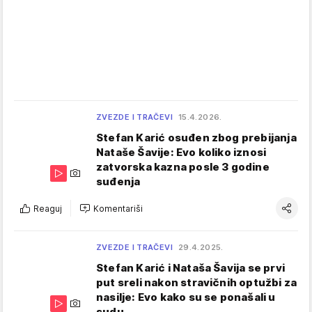
ZVEZDE I TRAČEVI
15.4.2026.
Stefan Karić osuđen zbog prebijanja
Nataše Šavije: Evo koliko iznosi
zatvorska kazna posle 3 godine
suđenja
Reaguj
Komentariši
ZVEZDE I TRAČEVI
29.4.2025.
Stefan Karić i Nataša Šavija se prvi
put sreli nakon stravičnih optužbi za
nasilje: Evo kako su se ponašali u
sudu