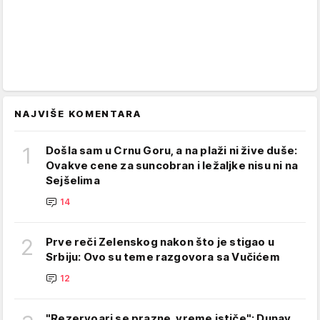
NAJVIŠE KOMENTARA
1
Došla sam u Crnu Goru, a na plaži ni žive duše:
Ovakve cene za suncobran i ležaljke nisu ni na
Sejšelima
14
2
Prve reči Zelenskog nakon što je stigao u
Srbiju: Ovo su teme razgovora sa Vučićem
12
"Rezervoari se prazne, vreme ističe": Dunav