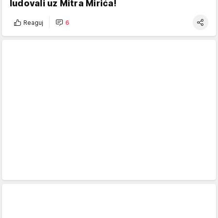
ludovali uz Mitra Mirića!
Reaguj
6