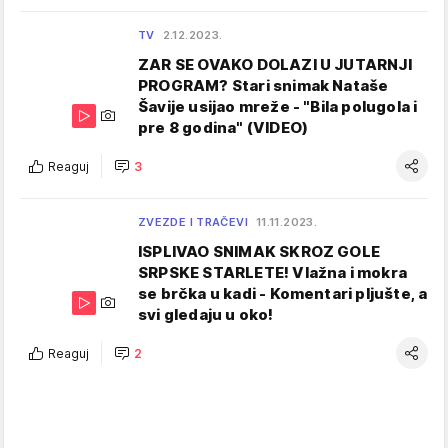
TV
2.12.2023.
ZAR SE OVAKO DOLAZI U JUTARNJI
PROGRAM? Stari snimak Nataše
Šavije usijao mreže - "Bila polugola i
pre 8 godina" (VIDEO)
Reaguj
3
ZVEZDE I TRAČEVI
11.11.2023.
ISPLIVAO SNIMAK SKROZ GOLE
SRPSKE STARLETE! Vlažna i mokra
se brčka u kadi - Komentari pljušte, a
svi gledaju u oko!
Reaguj
2