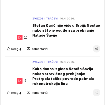
ZVEZDE I TRAČEVI
16.4.2026.
Stefan Karić nije više u Srbiji: Nestao
nakon što je osuđen za prebijanje
Nataše Šavije
Reaguj
Komentariši
ZVEZDE I TRAČEVI
16.4.2026.
Kako danas izgleda Nataša Šavija
nakon stravičnog prebijanja:
Pretrpela teške povrede pa imala
rekonstrukciju lica
Reaguj
Komentariši