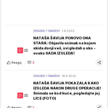
ZVEZDE I TRAČEVI
1.9.2023.
NATAŠA ŠAVIJA PONOVO ONA
STARA: Objavila snimak na kojem
skida donji veš, svi gledali u oko -
ovako SADA IZGLEDA!
Reaguj
3
ZVEZDE I TRAČEVI
19.8.2023.
NATAŠA ŠAVIJA POKAZALA KAKO
IZGLEDA NAKON DRUGE OPERACIJE!
Snimala se kod kuće, pogledajte joj
LICE (FOTO)
Reaguj
2