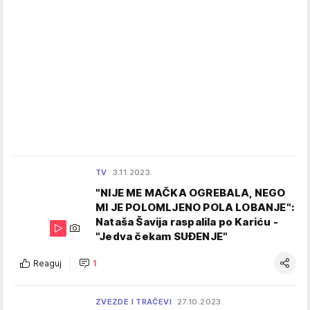
TV
3.11.2023.
"NIJE ME MAČKA OGREBALA, NEGO
MI JE POLOMLJENO POLA LOBANJE":
Nataša Šavija raspalila po Kariću -
"Jedva čekam SUĐENJE"
Reaguj
1
ZVEZDE I TRAČEVI
27.10.2023.