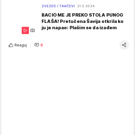
ZVEZDE I TRAČEVI
21.3.2024.
BACIO ME JE PREKO STOLA PUNOG
FLAŠA! Pretučena Šavija otkrila ko
ju je napao: Plašim se da izađem
Reaguj
8