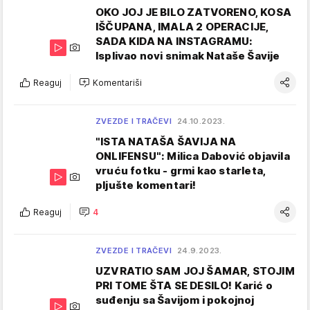
OKO JOJ JE BILO ZATVORENO, KOSA
IŠČUPANA, IMALA 2 OPERACIJE,
SADA KIDA NA INSTAGRAMU:
Isplivao novi snimak Nataše Šavije
Reaguj
Komentariši
ZVEZDE I TRAČEVI
24.10.2023.
"ISTA NATAŠA ŠAVIJA NA
ONLIFENSU": Milica Dabović objavila
vruću fotku - grmi kao starleta,
pljušte komentari!
Reaguj
4
ZVEZDE I TRAČEVI
24.9.2023.
UZVRATIO SAM JOJ ŠAMAR, STOJIM
PRI TOME ŠTA SE DESILO! Karić o
suđenju sa Šavijom i pokojnoj