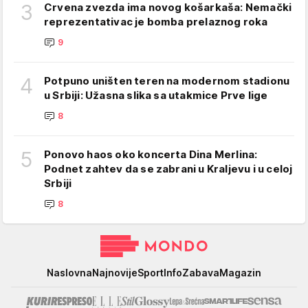
3
Crvena zvezda ima novog košarkaša: Nemački
reprezentativac je bomba prelaznog roka
9
4
Potpuno uništen teren na modernom stadionu
u Srbiji: Užasna slika sa utakmice Prve lige
8
5
Ponovo haos oko koncerta Dina Merlina:
Podnet zahtev da se zabrani u Kraljevu i u celoj
Srbiji
8
Mondo
Naslovna
Najnovije
Sport
Info
Zabava
Magazin