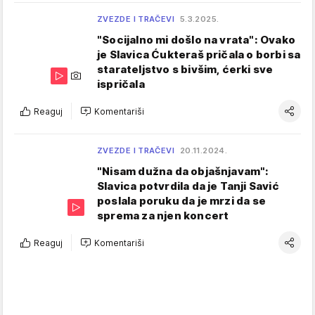
ZVEZDE I TRAČEVI
5.3.2025.
"Socijalno mi došlo na vrata": Ovako
je Slavica Ćukteraš pričala o borbi sa
starateljstvo s bivšim, ćerki sve
ispričala
Reaguj
Komentariši
ZVEZDE I TRAČEVI
20.11.2024.
"Nisam dužna da objašnjavam":
Slavica potvrdila da je Tanji Savić
poslala poruku da je mrzi da se
sprema za njen koncert
Reaguj
Komentariši