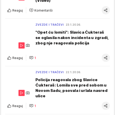
(Video)
Reaguj
Komentariši
ZVEZDE I TRAČEVI
23.1.2026.
"Opet ću lomiti": Slavica Ćukteraš
se oglasila nakon incidenta u zgradi,
zbog nje reagovala policija
Reaguj
1
ZVEZDE I TRAČEVI
22.1.2026.
Policija reagovala zbog Slavice
Ćukteraš: Lomila sve pred sobom u
Novom Sadu, psovala i urlala nasred
ulice
Reaguj
1