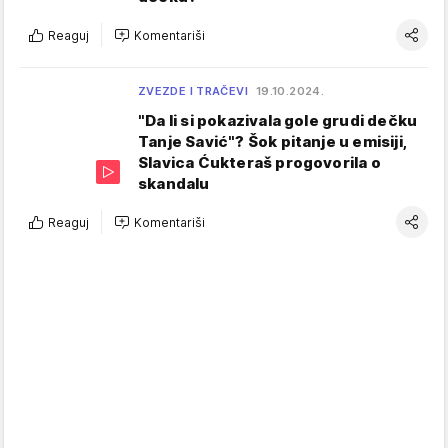
Reaguj
Komentariši
ZVEZDE I TRAČEVI
19.10.2024.
"Da li si pokazivala gole grudi dečku
Tanje Savić"? Šok pitanje u emisiji,
Slavica Ćukteraš progovorila o
skandalu
Reaguj
Komentariši