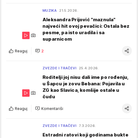
MUZIKA
21.5.2026.
Aleksandra Prijović "maznula"
najveći hit ovoj pevačici: Ostala bez
pesme, pa isto uradila i sa
suparnicom
Reaguj
2
ZVEZDE I TRAČEVI
25.4.2026.
Roditelji joj nisu dali ime po rođenju,
u Šapcu je zovu Bebana: Pojavila u
ZG kao Slavica, komšije ostale u
čudu
Reaguj
Komentariši
ZVEZDE I TRAČEVI
7.3.2026.
Estradni ratovi koji godinama bukte