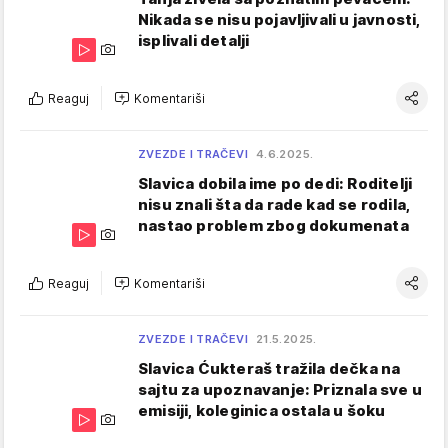
Nikada se nisu pojavljivali u javnosti,
isplivali detalji
Reaguj
Komentariši
ZVEZDE I TRAČEVI
4.6.2025.
Slavica dobila ime po dedi: Roditelji
nisu znali šta da rade kad se rodila,
nastao problem zbog dokumenata
Reaguj
Komentariši
ZVEZDE I TRAČEVI
21.5.2025.
Slavica Ćukteraš tražila dečka na
sajtu za upoznavanje: Priznala sve u
emisiji, koleginica ostala u šoku