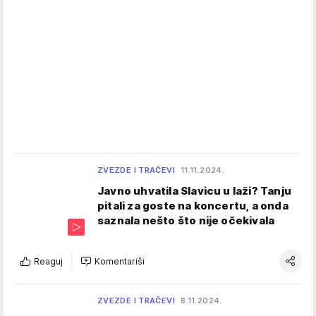
ZVEZDE I TRAČEVI
11.11.2024.
Javno uhvatila Slavicu u laži? Tanju
pitali za goste na koncertu, a onda
saznala nešto što nije očekivala
Reaguj
Komentariši
ZVEZDE I TRAČEVI
8.11.2024.