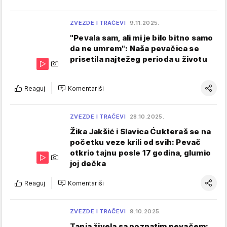
ZVEZDE I TRAČEVI
9.11.2025.
"Pevala sam, ali mi je bilo bitno samo
da ne umrem": Naša pevačica se
prisetila najtežeg perioda u životu
Reaguj
Komentariši
ZVEZDE I TRAČEVI
28.10.2025.
Žika Jakšić i Slavica Ćukteraš se na
početku veze krili od svih: Pevač
otkrio tajnu posle 17 godina, glumio
joj dečka
Reaguj
Komentariši
ZVEZDE I TRAČEVI
9.10.2025.
Tanja živela sa poznatim pevačem: