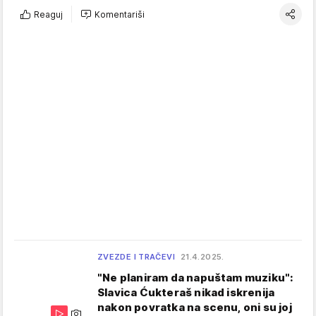
Reaguj
Komentariši
ZVEZDE I TRAČEVI
21.4.2025.
"Ne planiram da napuštam muziku":
Slavica Ćukteraš nikad iskrenija
nakon povratka na scenu, oni su joj