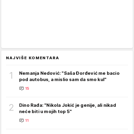
NAJVIŠE KOMENTARA
1
Nemanja Nedović: "Saša Đorđević me bacio
pod autobus, a mislio sam da smo kul"
15
2
Dino Rađa: "Nikola Jokić je genije, ali nikad
neće biti u mojih top 5"
11