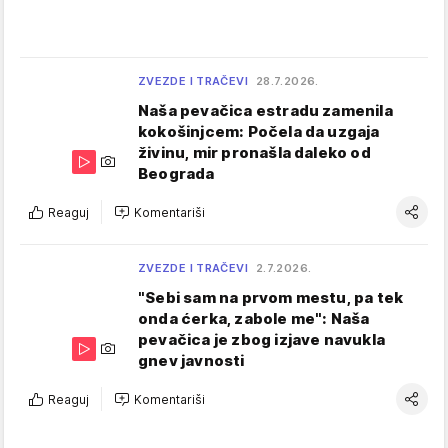
ZVEZDE I TRAČEVI
28.7.2026.
Naša pevačica estradu zamenila
kokošinjcem: Počela da uzgaja
živinu, mir pronašla daleko od
Beograda
Reaguj
Komentariši
ZVEZDE I TRAČEVI
2.7.2026.
"Sebi sam na prvom mestu, pa tek
onda ćerka, zabole me": Naša
pevačica je zbog izjave navukla
gnev javnosti
Reaguj
Komentariši