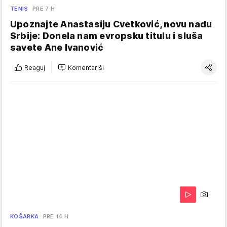
TENIS
PRE 7 H
Upoznajte Anastasiju Cvetković, novu nadu
Srbije: Donela nam evropsku titulu i sluša
savete Ane Ivanović
Reaguj
Komentariši
KOŠARKA
PRE 14 H