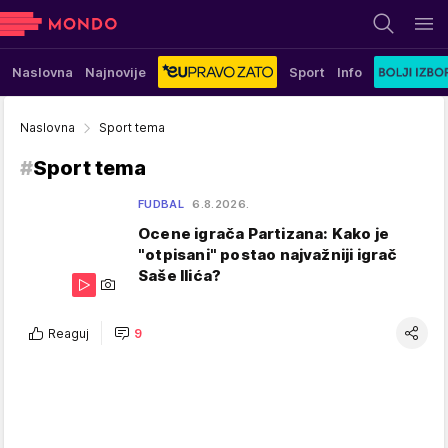
Naslovna
Najnovije
Sport
Info
Naslovna
Sport tema
#
Sport tema
FUDBAL
6.8.2026.
Ocene igrača Partizana: Kako je
"otpisani" postao najvažniji igrač
Saše Ilića?
Reaguj
9