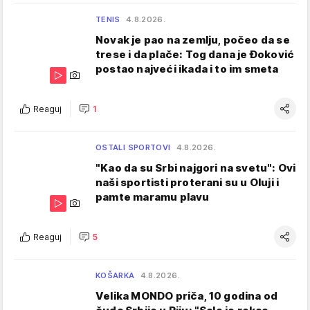
TENIS
4.8.2026.
Novak je pao na zemlju, počeo da se
trese i da plače: Tog dana je Đoković
postao najveći ikada i to im smeta
Reaguj
1
OSTALI SPORTOVI
4.8.2026.
"Kao da su Srbi najgori na svetu": Ovi
naši sportisti proterani su u Oluji i
pamte maramu plavu
Reaguj
5
KOŠARKA
4.8.2026.
Velika MONDO priča, 10 godina od