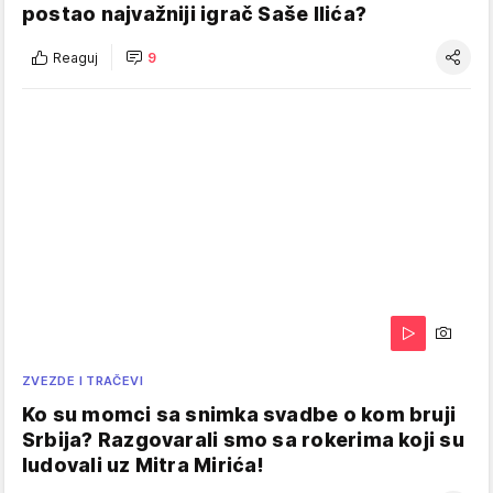
postao najvažniji igrač Saše Ilića?
Reaguj
9
ZVEZDE I TRAČEVI
Ko su momci sa snimka svadbe o kom bruji
Srbija? Razgovarali smo sa rokerima koji su
ludovali uz Mitra Mirića!