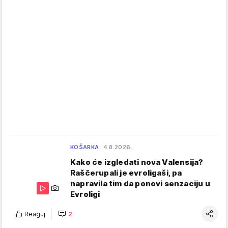
KOŠARKA
4.8.2026.
Kako će izgledati nova Valensija?
Raščerupali je evroligaši, pa
napravila tim da ponovi senzaciju u
Evroligi
Reaguj
2