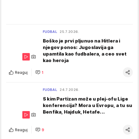
FUDBAL
25.7.2026.
Boško je prvi pljunuo na Hitlera i
njegov ponos: Jugoslavija ga
upamtila kao fudbalera, a ceo svet
kao heroja
Reaguj
1
FUDBAL
24.7.2026.
S kim Partizan može u plej-ofu Lige
konferencija? Mora u Evropu, a tu su
Benfika, Hajduk, Hetafe...
Reaguj
9