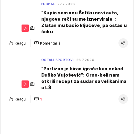
FUDBAL
27.7.2026.
"Kupio sam ocu Šefiku novi auto,
njegove reči su me iznervirale":
Zlatan mu bacio ključeve, pa ostao u
šoku
Reaguj
Komentariši
OSTALI SPORTOVI
26.7.2026.
"Partizan je birao igrače kao nekad
Duško Vujošević": Crno-beli nam
otkrili recept za sudar sa velikanima
u LŠ
Reaguj
1