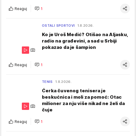
Reaguj
1
OSTALI SPORTOVI
1.8.2026.
Ko je Uroš Medić? Otišao na Aljasku,
radio na građevini, a sad u Srbiji
pokazao da je šampion
Reaguj
1
TENIS
1.8.2026.
Ćerka čuvenog tenisera je
beskućnica i moli za pomoć: Otac
milioner za nju više nikad ne želi da
čuje
Reaguj
1