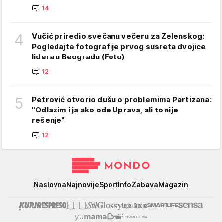
14
4
Vučić priredio svečanu večeru za Zelenskog:
Pogledajte fotografije prvog susreta dvojice
lidera u Beogradu (Foto)
12
5
Petrović otvorio dušu o problemima Partizana:
"Odlazim i ja ako ode Uprava, ali to nije
rešenje"
12
Mondo
Naslovna
Najnovije
Sport
Info
Zabava
Magazin