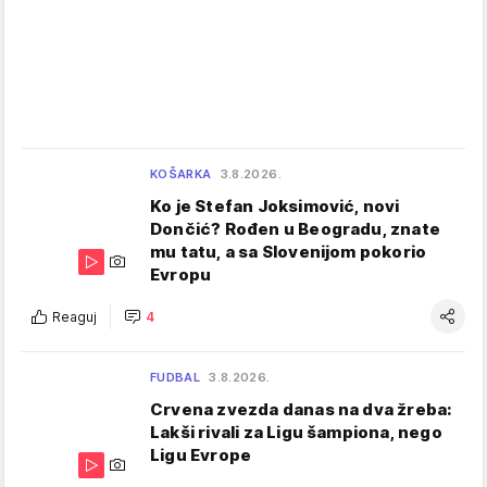
KOŠARKA
3.8.2026.
Ko je Stefan Joksimović, novi
Dončić? Rođen u Beogradu, znate
mu tatu, a sa Slovenijom pokorio
Evropu
Reaguj
4
FUDBAL
3.8.2026.
Crvena zvezda danas na dva žreba:
Lakši rivali za Ligu šampiona, nego
Ligu Evrope