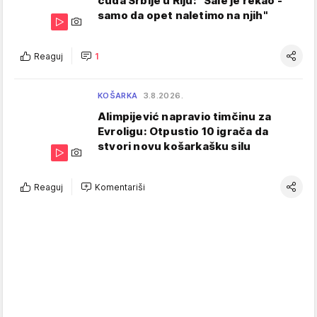
čuda Srbije u Riju: "Sale je rekao -
samo da opet naletimo na njih"
Reaguj
1
KOŠARKA
3.8.2026.
Alimpijević napravio timčinu za
Evroligu: Otpustio 10 igrača da
stvori novu košarkašku silu
Reaguj
Komentariši