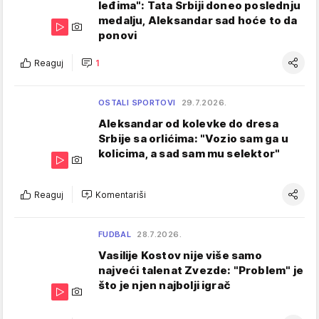
leđima": Tata Srbiji doneo poslednju
medalju, Aleksandar sad hoće to da
ponovi
Reaguj
1
OSTALI SPORTOVI
29.7.2026.
Aleksandar od kolevke do dresa
Srbije sa orlićima: "Vozio sam ga u
kolicima, a sad sam mu selektor"
Reaguj
Komentariši
FUDBAL
28.7.2026.
Vasilije Kostov nije više samo
najveći talenat Zvezde: "Problem" je
što je njen najbolji igrač