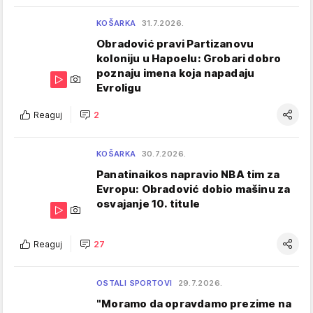
KOŠARKA
31.7.2026.
Obradović pravi Partizanovu
koloniju u Hapoelu: Grobari dobro
poznaju imena koja napadaju
Evroligu
Reaguj
2
KOŠARKA
30.7.2026.
Panatinaikos napravio NBA tim za
Evropu: Obradović dobio mašinu za
osvajanje 10. titule
Reaguj
27
OSTALI SPORTOVI
29.7.2026.
"Moramo da opravdamo prezime na