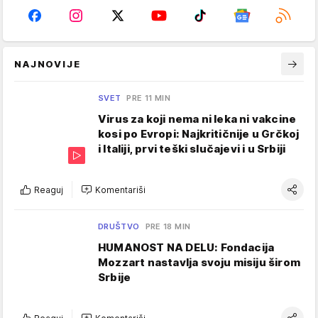
NAJNOVIJE
SVET
PRE 11 MIN
Virus za koji nema ni leka ni vakcine
kosi po Evropi: Najkritičnije u Grčkoj
i Italiji, prvi teški slučajevi i u Srbiji
Reaguj
Komentariši
DRUŠTVO
PRE 18 MIN
HUMANOST NA DELU: Fondacija
Mozzart nastavlja svoju misiju širom
Srbije