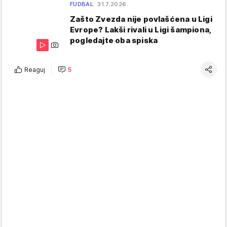
FUDBAL
31.7.2026.
Zašto Zvezda nije povlašćena u Ligi
Evrope? Lakši rivali u Ligi šampiona,
pogledajte oba spiska
Reaguj
5