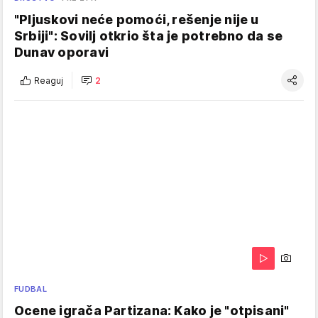
"Pljuskovi neće pomoći, rešenje nije u
Srbiji": Sovilj otkrio šta je potrebno da se
Dunav oporavi
Reaguj
2
FUDBAL
Ocene igrača Partizana: Kako je "otpisani"