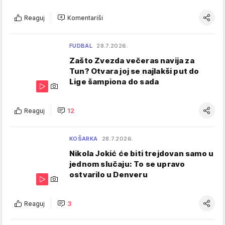
Reaguj
Komentariši
FUDBAL
28.7.2026.
Zašto Zvezda večeras navija za
Tun? Otvara joj se najlakši put do
Lige šampiona do sada
Reaguj
12
KOŠARKA
28.7.2026.
Nikola Jokić će biti trejdovan samo u
jednom slučaju: To se upravo
ostvarilo u Denveru
Reaguj
3