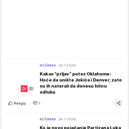
KOŠARKA
26.7.2026.
Kakav "prljav" potez Oklahome:
Hoće da unište Jokića i Denver, zato
su ih naterali da donesu hitnu
odluku
Reaguj
1
KOŠARKA
26.7.2026.
Ko je novo pojačanje Partizana Luka