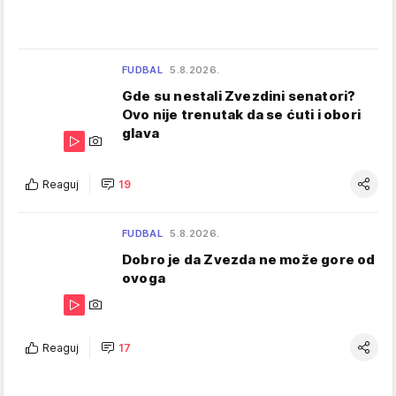
FUDBAL
5.8.2026.
Gde su nestali Zvezdini senatori?
Ovo nije trenutak da se ćuti i obori
glava
Reaguj
19
FUDBAL
5.8.2026.
Dobro je da Zvezda ne može gore od
ovoga
Reaguj
17