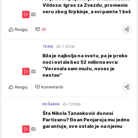
Vildoza: Igrao za Zvezdu, promenio
veru zbog Srpkinje, a svi pamte 1 koš
Reaguj
25
TENIS
26.7.2026.
Bila je najbolja na svetu, pa je preko
noći ostala bez 52 miliona evra:
"Verovala sam mužu, novac je
nestao"
Reaguj
Komentariši
KOŠARKA
25.7.2026.
Šta Nikola Tanasković donosi
Partizanu? Đoan Penjaroja mu jedno
garantuje, sve ostalo je na njemu