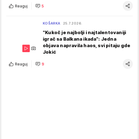
Reaguj
5
KOŠARKA
25.7.2026.
"Kukoč je najbolji i najtalentovaniji
igrač sa Balkana ikada": Jedna
objava napravila haos, svi pitaju gde
Jokić
Reaguj
9