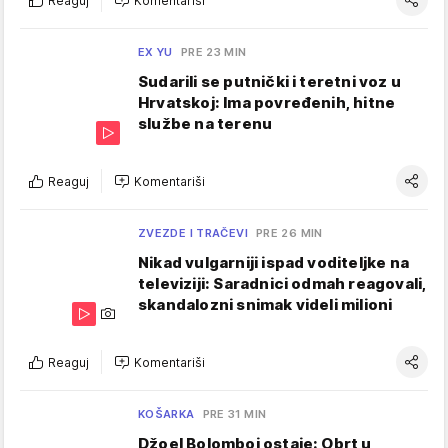
Reaguj
Komentariši
EX YU
PRE 23 MIN
Sudarili se putnički i teretni voz u
Hrvatskoj: Ima povređenih, hitne
službe na terenu
Reaguj
Komentariši
ZVEZDE I TRAČEVI
PRE 26 MIN
Nikad vulgarniji ispad voditeljke na
televiziji: Saradnici odmah reagovali,
skandalozni snimak videli milioni
Reaguj
Komentariši
KOŠARKA
PRE 31 MIN
Džoel Bolomboj ostaje: Obrt u