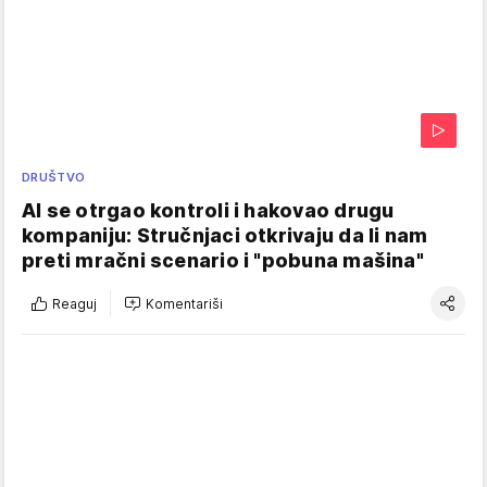
DRUŠTVO
AI se otrgao kontroli i hakovao drugu
kompaniju: Stručnjaci otkrivaju da li nam
preti mračni scenario i "pobuna mašina"
Reaguj
Komentariši