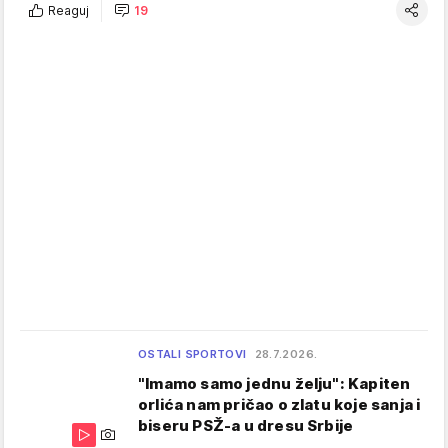
Reaguj
19
OSTALI SPORTOVI
28.7.2026.
"Imamo samo jednu želju": Kapiten
orlića nam pričao o zlatu koje sanja i
biseru PSŽ-a u dresu Srbije