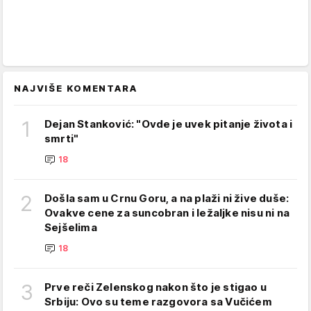
NAJVIŠE KOMENTARA
1
Dejan Stanković: "Ovde je uvek pitanje života i
smrti"
18
2
Došla sam u Crnu Goru, a na plaži ni žive duše:
Ovakve cene za suncobran i ležaljke nisu ni na
Sejšelima
18
3
Prve reči Zelenskog nakon što je stigao u
Srbiju: Ovo su teme razgovora sa Vučićem