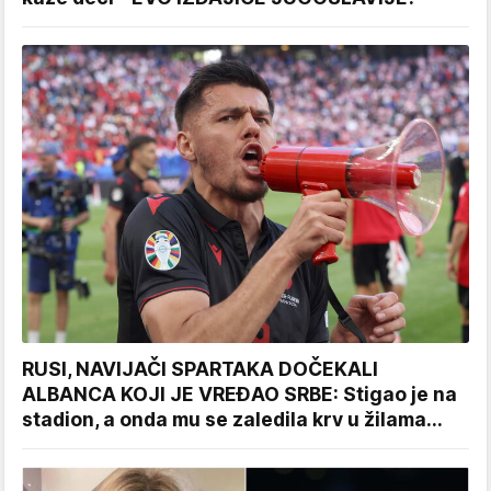
RUSI, NAVIJAČI SPARTAKA DOČEKALI
ALBANCA KOJI JE VREĐAO SRBE: Stigao je na
stadion, a onda mu se zaledila krv u žilama...