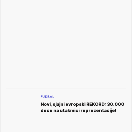
FUDBAL
Novi, sjajni evropski REKORD: 30.000
dece na utakmici reprezentacije!