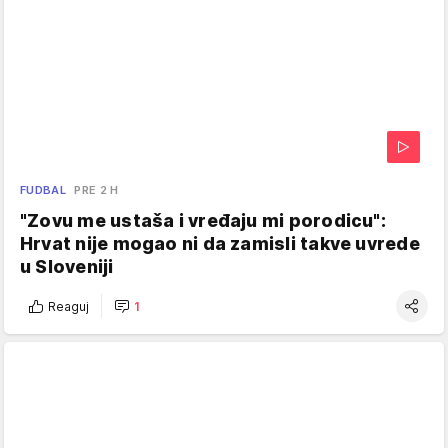
FUDBAL
PRE 2 H
"Zovu me ustaša i vređaju mi porodicu":
Hrvat nije mogao ni da zamisli takve uvrede
u Sloveniji
Reaguj
1