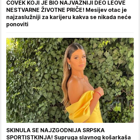
ČOVEK KOJI JE BIO NAJVAŽNIJI DEO LEOVE
NESTVARNE ŽIVOTNE PRIČE! Mesijev otac je
najzaslužniji za karijeru kakva se nikada neće
ponoviti
SKINULA SE NAJZGODNIJA SRPSKA
SPORTISTKINJA! Supruga slavnog košarkaša