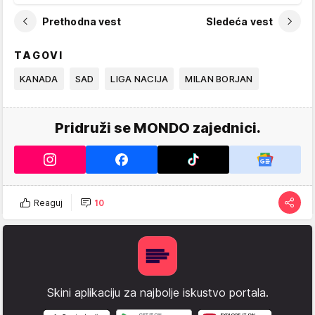
Prethodna vest
Sledeća vest
TAGOVI
KANADA
SAD
LIGA NACIJA
MILAN BORJAN
Pridruži se MONDO zajednici.
Reaguj
10
Skini aplikaciju za najbolje iskustvo portala.