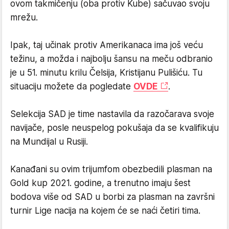
ovom takmičenju (oba protiv Kube) sačuvao svoju
mrežu.
Ipak, taj učinak protiv Amerikanaca ima još veću
težinu, a možda i najbolju šansu na meču odbranio
je u 51. minutu krilu Čelsija, Kristijanu Pulišiću. Tu
situaciju možete da pogledate
OVDE
.
Selekcija SAD je time nastavila da razočarava svoje
navijače, posle neuspelog pokušaja da se kvalifikuju
na Mundijal u Rusiji.
Kanađani su ovim trijumfom obezbedili plasman na
Gold kup 2021. godine, a trenutno imaju šest
bodova više od SAD u borbi za plasman na završni
turnir Lige nacija na kojem će se naći četiri tima.