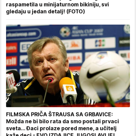
raspametila u minijaturnom bikiniju, svi
gledaju u jedan detalj! (FOTO)
FILMSKA PRIČA ŠTRAUSA SA GRBAVICE:
Možda ne bi bilo rata da smo postali prvaci
sveta... Đaci prolaze pored mene, a učitelj
kaže deci - EVO IZDAJICE JUGOSLAVIJE!