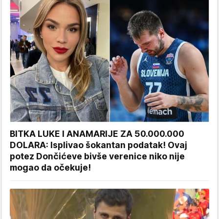
BITKA LUKE I ANAMARIJE ZA 50.000.000
DOLARA: Isplivao šokantan podatak! Ovaj
potez Dončićeve bivše verenice niko nije
mogao da očekuje!