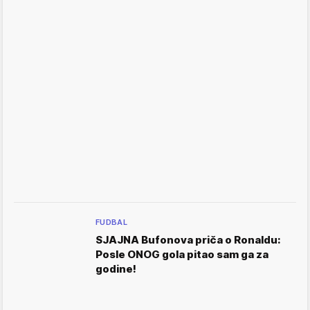
FUDBAL
SJAJNA Bufonova priča o Ronaldu:
Posle ONOG gola pitao sam ga za
godine!