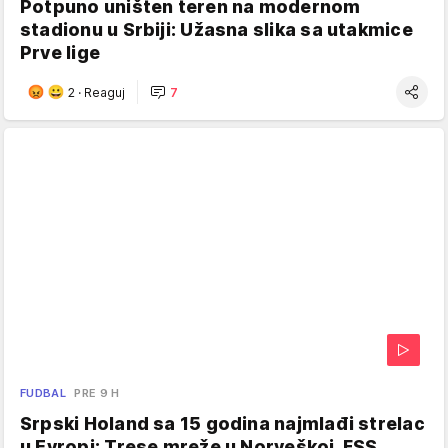
Potpuno uništen teren na modernom
stadionu u Srbiji: Užasna slika sa utakmice
Prve lige
2
·
Reaguj
7
FUDBAL
PRE 9 H
Srpski Holand sa 15 godina najmlađi strelac
u Evropi: Trese mreže u Norveškoj, FSS