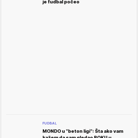
je fudbal počeo
FUDBAL
MONDO u "beton ligi": Šta ako vam
kažem da sam gledao BOKU u