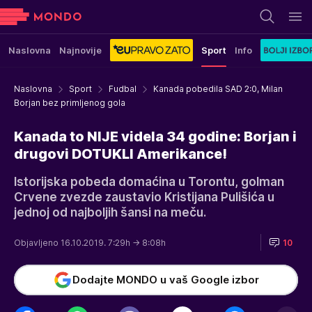
Naslovna
Najnovije
Sport
Info
Naslovna
Sport
Fudbal
Kanada pobedila SAD 2:0, Milan
Borjan bez primljenog gola
Kanada to NIJE videla 34 godine: Borjan i
drugovi DOTUKLI Amerikance!
Istorijska pobeda domaćina u Torontu, golman
Crvene zvezde zaustavio Kristijana Pulišića u
jednoj od najboljih šansi na meču.
Objavljeno 16.10.2019. 7:29h
→ 8:08h
10
Dodajte MONDO u vaš Google izbor