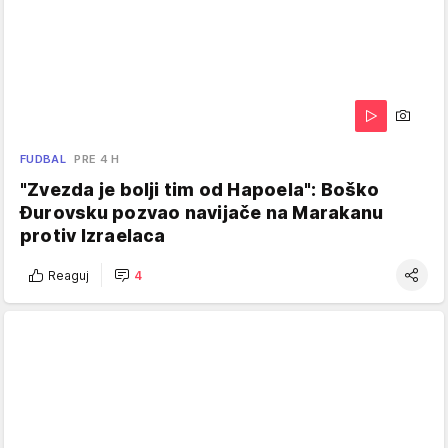
FUDBAL
PRE 4 H
"Zvezda je bolji tim od Hapoela": Boško
Đurovsku pozvao navijače na Marakanu
protiv Izraelaca
Reaguj
4