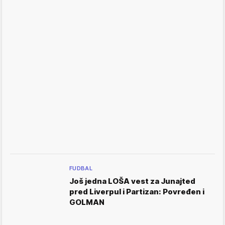
FUDBAL
Još jedna LOŠA vest za Junajted
pred Liverpul i Partizan: Povređen i
GOLMAN