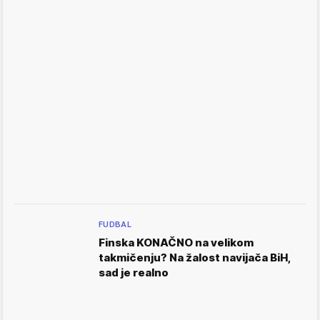
FUDBAL
Finska KONAČNO na velikom
takmičenju? Na žalost navijača BiH,
sad je realno