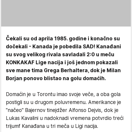
Čekali su od aprila 1985. godine i konačno su
dočekali - Kanada je pobedila SAD! Kanađani
su svog velikog rivala savladali 2:0 u meču
KONKAKAF Lige nacija i još jednom pokazali
sve mane tima Grega Berhaltera, dok je Milan
Borjan ponovo blistao na golu domaćih.
Domaćin je u Torontu imao svoje veče, a oba gola
postigli su u drugom poluvremenu. Amerikance je
"načeo" Bajernov tinejdžer Alfonso Dejvis, dok je
Lukas Kavalini u nadoknadi vremena potvrdio treći
trijumf Kanađana u tri meča u Ligi nacija.