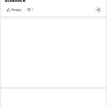
utakmice
Reaguj
1