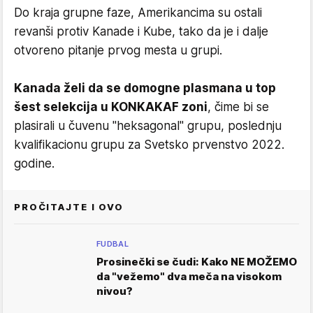
Do kraja grupne faze, Amerikancima su ostali
revanši protiv Kanade i Kube, tako da je i dalje
otvoreno pitanje prvog mesta u grupi.
Kanada želi da se domogne plasmana u top
šest selekcija u KONKAKAF zoni
, čime bi se
plasirali u čuvenu "heksagonal" grupu, poslednju
kvalifikacionu grupu za Svetsko prvenstvo 2022.
godine.
PROČITAJTE I OVO
FUDBAL
Prosinečki se čudi: Kako NE MOŽEMO
da "vežemo" dva meča na visokom
nivou?