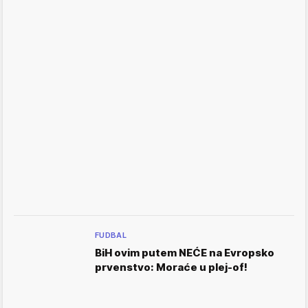
FUDBAL
BiH ovim putem NEĆE na Evropsko
prvenstvo: Moraće u plej-of!