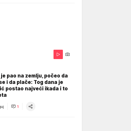
je pao na zemlju, počeo da
se i da plače: Tog dana je
ć postao najveći ikada i to
eta
uj
1