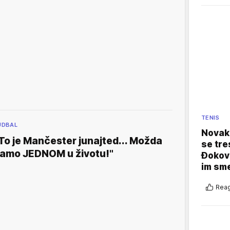
TENIS
UDBAL
Novak 
To je Mančester junajted... Možda
se tre
amo JEDNOM u životu!"
Đokovi
im sm
Reag