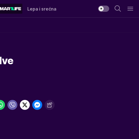
Lepa i srećna
dve