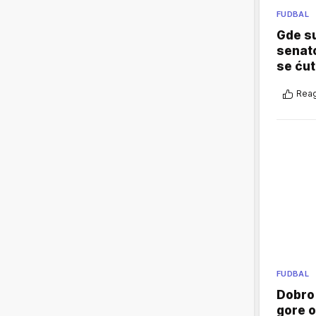
FUDBAL
Gde su
senato
se ćut
Reag
FUDBAL
Dobro
gore 