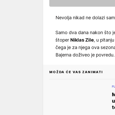
Nevolja nikad ne dolazi sama
Samo dva dana nakon što j
štoper
Niklas Zile
, u pitanj
čega je za njega ova sezona
Bajerna doživeo je povredu.
MOŽDA ĆE VAS ZANIMATI
F
M
u
t