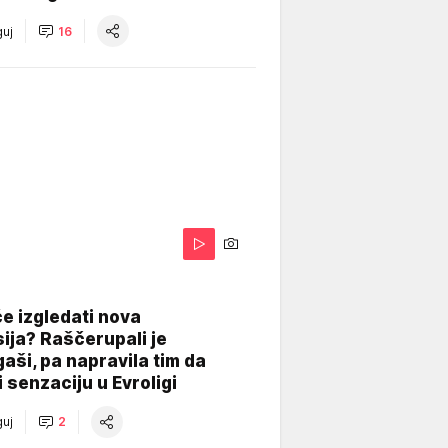
uj
16
A
e izgledati nova
ija? Raščerupali je
gaši, pa napravila tim da
 senzaciju u Evroligi
uj
2