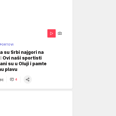
SPORTOVI
a su Srbi najgori na
: Ovi naši sportisti
ani su u Oluji i pamte
u plavu
uj
4