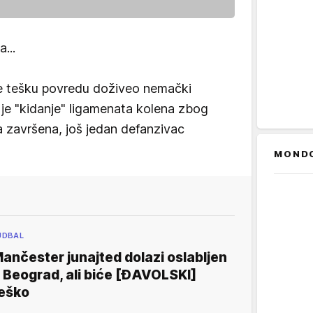
...
e tešku povredu doživeo nemački
u je "kidanje" ligamenata kolena zbog
 završena, još jedan defanzivac
MOND
UDBAL
ančester junajted dolazi oslabljen
 Beograd, ali biće [ĐAVOLSKI]
eško