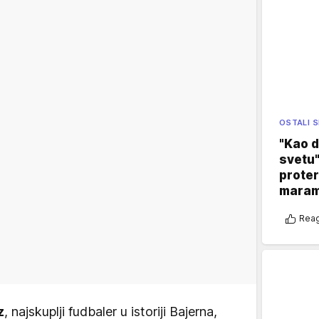
OSTALI 
"Kao d
svetu"
proter
maram
Reag
z
, najskuplji fudbaler u istoriji Bajerna,