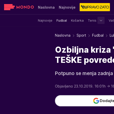
Naslovna
Najnovije
Najnovije
Fudbal
Košarka
Tenis
Vat
Sensa
Stvar ukusa
Yumama
Naslovna
Sport
Fudbal
Lu
Ozbiljna kriza
TEŠKE povrede
Potpuno se menja zadnja li
Objavljeno 23.10.2019. 16:01h
→ 1
Dodajt