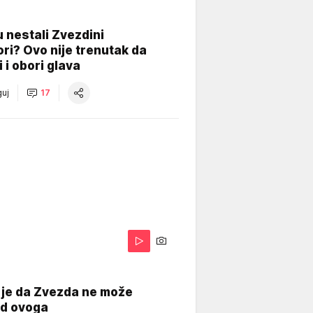
 nestali Zvezdini
ri? Ovo nije trenutak da
i i obori glava
uj
17
 je da Zvezda ne može
od ovoga