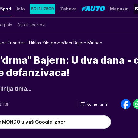
Sport
Info
Zabava
Magazin
erpolo
Ostali sportovi
kas Enandez i Niklas Zile povređeni Bajern Minhen
 "drma" Bajern: U dva dana - 
 defanzivaca!
nija tima...
6:13h
Komentariši
e MONDO u vaš Google izbor