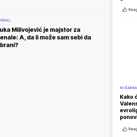
Reag
UDBAL
uka Milivojević je majstor za
enale: A, da li može sam sebi da
brani?
KOŠARK
Kako ć
Valens
evroli
ponovi
Reag