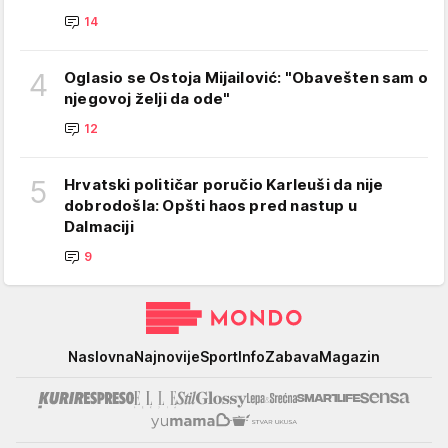
14
4
Oglasio se Ostoja Mijailović: "Obavešten sam o
njegovoj želji da ode"
12
5
Hrvatski političar poručio Karleuši da nije
dobrodošla: Opšti haos pred nastup u
Dalmaciji
9
Mondo
Naslovna
Najnovije
Sport
Info
Zabava
Magazin