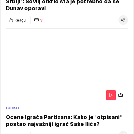
Srbiji": Sovilj otkrio šta je potrebno da se
Dunav oporavi
Reaguj
3
FUDBAL
Ocene igrača Partizana: Kako je "otpisani"
postao najvažniji igrač Saše Ilića?