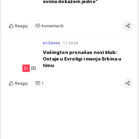
svima dokažem jedno"
Reaguj
Komentariši
KOŠARKA
1.7.2026.
Vašington pronašao novi klub:
Ostaje u Evroligi i menja Srbina u
timu
Reaguj
1