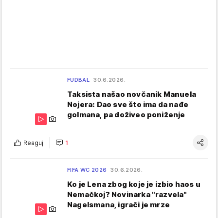
FUDBAL
30.6.2026.
Taksista našao novčanik Manuela
Nojera: Dao sve što ima da nađe
golmana, pa doživeo poniženje
Reaguj
1
FIFA WC 2026
30.6.2026.
Ko je Lena zbog koje je izbio haos u
Nemačkoj? Novinarka "razvela"
Nagelsmana, igrači je mrze