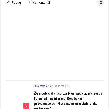
Reaguj
Komentariši
FIFA WC 2026
6.6.2026.
Žestok udarac za Nemačku, najveći
talenat ne ide na Svetsko
prvenstvo: "Ne znam ni odakle da
počnem"