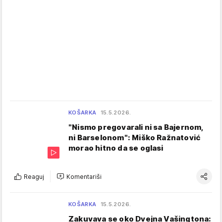
KOŠARKA
15.5.2026.
"Nismo pregovarali ni sa Bajernom,
ni Barselonom": Miško Ražnatović
morao hitno da se oglasi
Reaguj
Komentariši
KOŠARKA
15.5.2026.
Zakuvava se oko Dvejna Vašingtona: