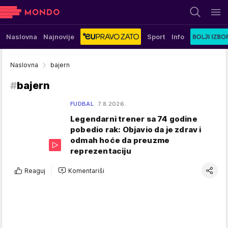
Naslovna
Najnovije
Sport
Info
Naslovna
bajern
#
bajern
FUDBAL
7.8.2026.
Legendarni trener sa 74 godine
pobedio rak: Objavio da je zdrav i
odmah hoće da preuzme
reprezentaciju
Reaguj
Komentariši