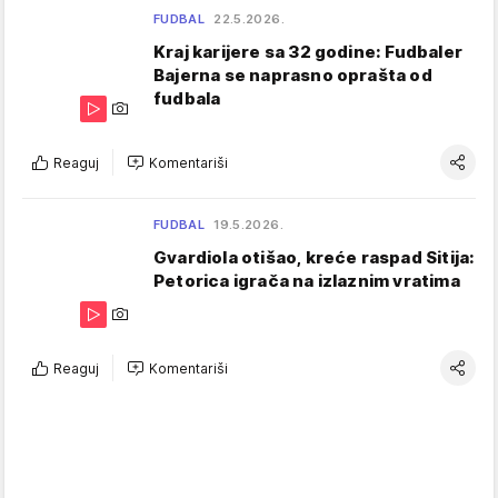
FUDBAL
22.5.2026.
Kraj karijere sa 32 godine: Fudbaler
Bajerna se naprasno oprašta od
fudbala
Reaguj
Komentariši
FUDBAL
19.5.2026.
Gvardiola otišao, kreće raspad Sitija:
Petorica igrača na izlaznim vratima
Reaguj
Komentariši