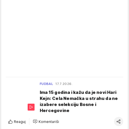
FUDBAL
17.7.2026.
Ima 15 godina i kažu da je novi Hari
Kejn: Cela Nemačka u strahu da ne
izabere selekciju Bosne i
Hercegovine
Reaguj
Komentariši