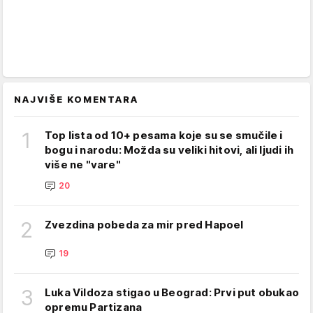
NAJVIŠE KOMENTARA
1
Top lista od 10+ pesama koje su se smučile i
bogu i narodu: Možda su veliki hitovi, ali ljudi ih
više ne "vare"
20
2
Zvezdina pobeda za mir pred Hapoel
19
3
Luka Vildoza stigao u Beograd: Prvi put obukao
opremu Partizana