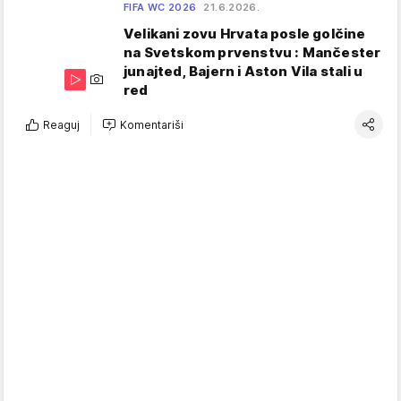
FIFA WC 2026
21.6.2026.
Velikani zovu Hrvata posle golčine
na Svetskom prvenstvu : Mančester
junajted, Bajern i Aston Vila stali u
red
Reaguj
Komentariši