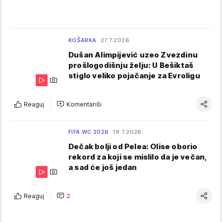
KOŠARKA
27.7.2026.
Dušan Alimpijević uzeo Zvezdinu
prošlogodišnju želju: U Bešiktaš
stiglo veliko pojačanje za Evroligu
Reaguj
Komentariši
FIFA WC 2026
19.7.2026.
Dečak bolji od Pelea: Olise oborio
rekord za koji se mislilo da je večan,
a sad će još jedan
Reaguj
2