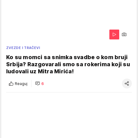
ZVEZDE I TRAČEVI
Ko su momci sa snimka svadbe o kom bruji
Srbija? Razgovarali smo sa rokerima koji su
ludovali uz Mitra Mirića!
Reaguj
6