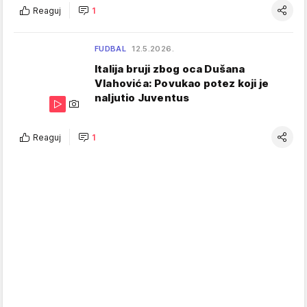
Reaguj
1
FUDBAL
12.5.2026.
Italija bruji zbog oca Dušana
Vlahovića: Povukao potez koji je
naljutio Juventus
Reaguj
1