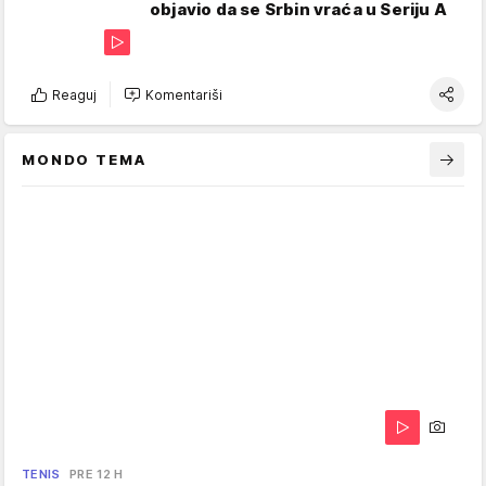
objavio da se Srbin vraća u Seriju A
Reaguj
Komentariši
MONDO TEMA
TENIS
PRE 12 H