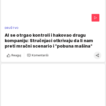
DRUŠTVO
AI se otrgao kontroli i hakovao drugu
kompaniju: Stručnjaci otkrivaju da li nam
preti mračni scenario i "pobuna mašina"
Reaguj
Komentariši