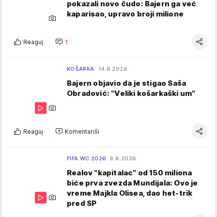
pokazali novo čudo: Bajern ga već
kaparisao, upravo broji milione
Reaguj
1
KOŠARKA
14.6.2026.
Bajern objavio da je stigao Saša
Obradović: "Veliki košarkaški um"
Reaguj
Komentariši
FIFA WC 2026
8.6.2026.
Realov "kapitalac" od 150 miliona
biće prva zvezda Mundijala: Ovo je
vreme Majkla Olisea, dao het-trik
pred SP