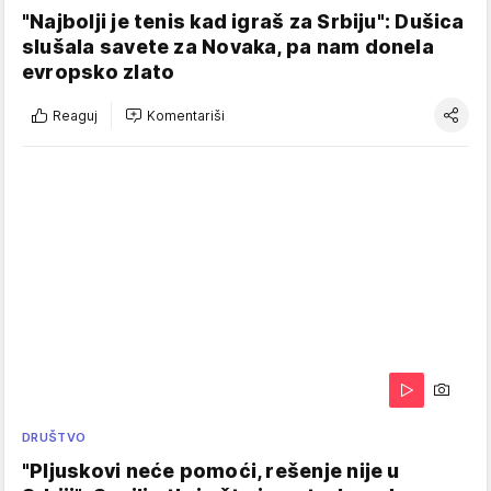
"Najbolji je tenis kad igraš za Srbiju": Dušica
slušala savete za Novaka, pa nam donela
evropsko zlato
Reaguj
Komentariši
DRUŠTVO
"Pljuskovi neće pomoći, rešenje nije u