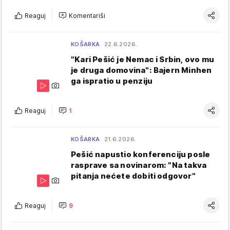
Reaguj
Komentariši
KOŠARKA
22.6.2026.
"Kari Pešić je Nemac i Srbin, ovo mu
je druga domovina": Bajern Minhen
ga ispratio u penziju
Reaguj
1
KOŠARKA
21.6.2026.
Pešić napustio konferenciju posle
rasprave sa novinarom: "Na takva
pitanja nećete dobiti odgovor"
Reaguj
9