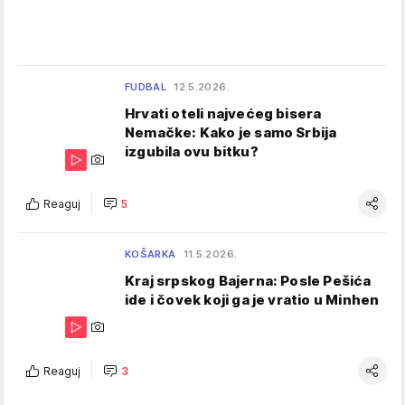
FUDBAL
12.5.2026.
Hrvati oteli najvećeg bisera
Nemačke: Kako je samo Srbija
izgubila ovu bitku?
Reaguj
5
KOŠARKA
11.5.2026.
Kraj srpskog Bajerna: Posle Pešića
ide i čovek koji ga je vratio u Minhen
Reaguj
3