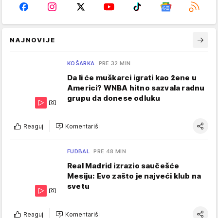
NAJNOVIJE
KOŠARKA
PRE 32 MIN
Da li će muškarci igrati kao žene u
Americi? WNBA hitno sazvala radnu
grupu da donese odluku
Reaguj
Komentariši
FUDBAL
PRE 48 MIN
Real Madrid izrazio saučešće
Mesiju: Evo zašto je najveći klub na
svetu
Reaguj
Komentariši