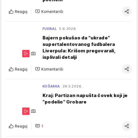
Reaguj
Komentariši
FUDBAL
5.6.2026.
Bajern pokušao da "ukrade"
supertalentovanog fudbalera
Liverpula: Krišom pregovarali,
isplivali detalji
Reaguj
Komentariši
KOŠARKA
29.5.2026.
Kraj: Partizan napušta čovek koji je
"podelio" Grobare
Reaguj
1