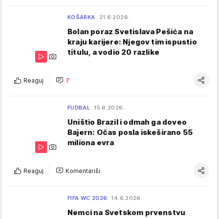
KOŠARKA
21.6.2026.
Bolan poraz Svetislava Pešića na
kraju karijere: Njegov tim ispustio
titulu, a vodio 20 razlike
Reaguj
7
FUDBAL
15.6.2026.
Uništio Brazil i odmah ga doveo
Bajern: Očas posla iskeširano 55
miliona evra
Reaguj
Komentariši
FIFA WC 2026
14.6.2026.
Nemci na Svetskom prvenstvu