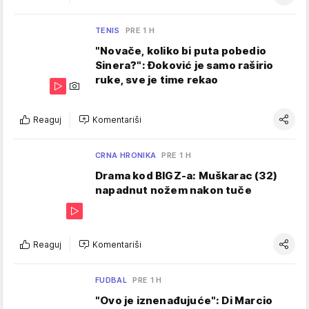
TENIS
PRE 1 H
"Novače, koliko bi puta pobedio
Sinera?": Đoković je samo raširio
ruke, sve je time rekao
Reaguj
Komentariši
CRNA HRONIKA
PRE 1 H
Drama kod BIGZ-a: Muškarac (32)
napadnut nožem nakon tuče
Reaguj
Komentariši
FUDBAL
PRE 1 H
"Ovo je iznenađujuće": Di Marcio