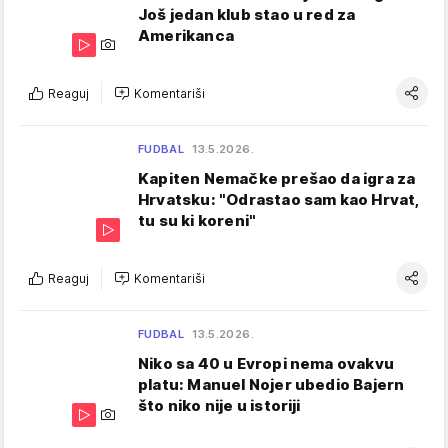
Još jedan klub stao u red za
Amerikanca
Reaguj
Komentariši
FUDBAL
13.5.2026.
Kapiten Nemačke prešao da igra za
Hrvatsku: "Odrastao sam kao Hrvat,
tu su ki koreni"
Reaguj
Komentariši
FUDBAL
13.5.2026.
Niko sa 40 u Evropi nema ovakvu
platu: Manuel Nojer ubedio Bajern
što niko nije u istoriji