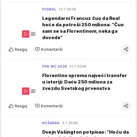
FUDBAL
12.7.2026.
Legendarni Francuz čuo da Real
hoće da potroši 250 miliona: "Čuo
sam se sa Florentinom, neka ga
dovede"
Reaguj
Komentariši
FIFA WC 2026
11.7.2026.
Florentino sprema najveći transfer
u istoriji: Daće 250 miliona za
zvezdu Svetskog prvenstva
Reaguj
Komentariši
KOŠARKA
3.7.2026.
Dvejn Vašington potpisao: "Hoću da