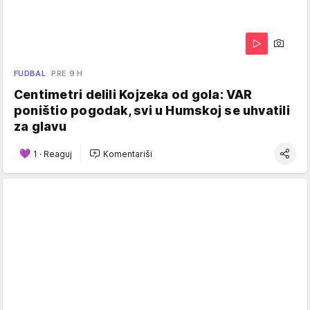
FUDBAL
PRE 9 H
Centimetri delili Kojzeka od gola: VAR
poništio pogodak, svi u Humskoj se uhvatili
za glavu
1
·
Reaguj
Komentariši