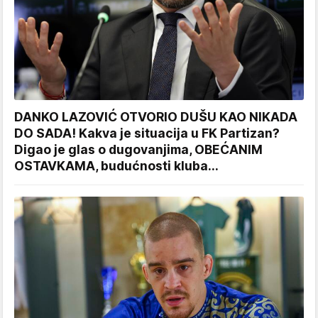
DANKO LAZOVIĆ OTVORIO DUŠU KAO NIKADA
DO SADA! Kakva je situacija u FK Partizan?
Digao je glas o dugovanjima, OBEĆANIM
OSTAVKAMA, budućnosti kluba...