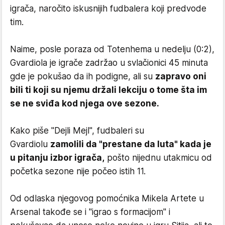
igrača, naročito iskusnijih fudbalera koji predvode
tim.
Naime, posle poraza od Totenhema u nedelju (0:2),
Gvardiola je igrače zadržao u svlačionici 45 minuta
gde je pokušao da ih podigne, ali su
zapravo oni
bili ti koji su njemu držali lekciju o tome šta im
se ne sviđa kod njega ove sezone.
Kako piše "Dejli Mejl", fudbaleri su
Gvardiolu
zamolili da "prestane da luta" kada je
u pitanju izbor igrača,
pošto nijednu utakmicu od
početka sezone nije počeo istih 11.
Od odlaska njegovog pomoćnika Mikela Artete u
Arsenal takođe se i "igrao s formacijom" i