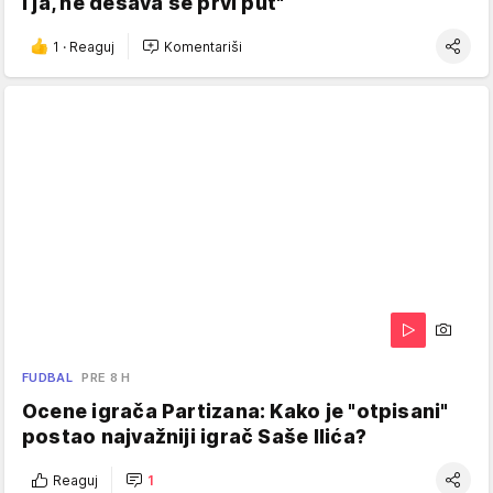
i ja, ne dešava se prvi put"
1
·
Reaguj
Komentariši
FUDBAL
PRE 8 H
Ocene igrača Partizana: Kako je "otpisani"
postao najvažniji igrač Saše Ilića?
Reaguj
1