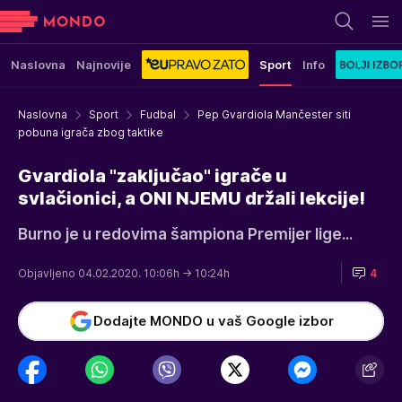
Naslovna
Najnovije
Sport
Info
Naslovna
Sport
Fudbal
Pep Gvardiola Mančester siti
pobuna igrača zbog taktike
Gvardiola "zaključao" igrače u
svlačionici, a ONI NJEMU držali lekcije!
Burno je u redovima šampiona Premijer lige...
Objavljeno 04.02.2020. 10:06h
→ 10:24h
4
Dodajte MONDO u vaš Google izbor