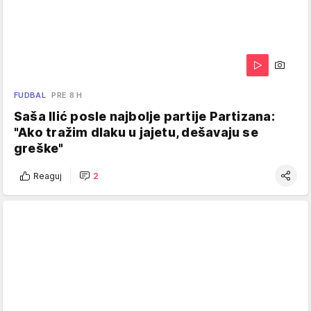
FUDBAL
PRE 8 H
Saša Ilić posle najbolje partije Partizana:
"Ako tražim dlaku u jajetu, dešavaju se
greške"
Reaguj
2