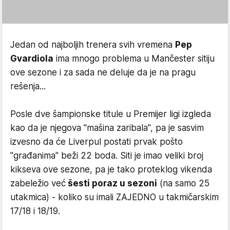
Jedan od najboljih trenera svih vremena
Pep
Gvardiola
ima mnogo problema u Mančester sitiju
ove sezone i za sada ne deluje da je na pragu
rešenja...
Posle dve šampionske titule u Premijer ligi izgleda
kao da je njegova "mašina zaribala", pa je sasvim
izvesno da će Liverpul postati prvak pošto
"građanima" beži 22 boda. Siti je imao veliki broj
kikseva ove sezone, pa je tako proteklog vikenda
zabeležio već
šesti poraz u sezoni
(na samo 25
utakmica) - koliko su imali ZAJEDNO u takmičarskim
17/18 i 18/19.