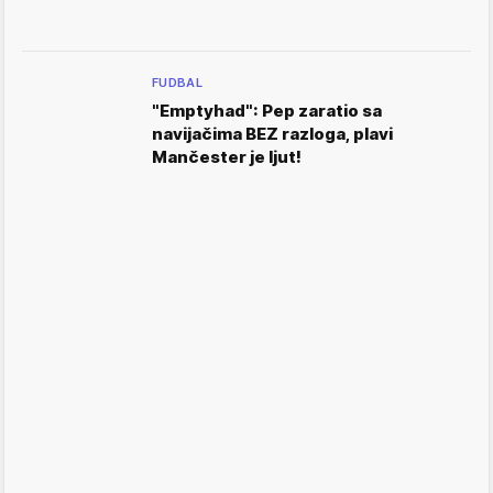
FUDBAL
"Emptyhad": Pep zaratio sa
navijačima BEZ razloga, plavi
Mančester je ljut!