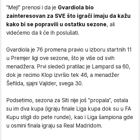
"Mejl" prenosi i da je
Gvardiola bio
zainteresovan za SVE što igrači imaju da kažu
kako bi se popravili u ostatku sezone
, ali
videćemo da li će ih poslušati.
Gvardiola je 76 promena pravio u izboru startnih 11
u Premjer ligi ove sezone, što je više od svih
menadžera. Prvi sledeći pratilac je Lampard sa 60,
dok je recimo Klop izvršio tek 46, a menadžer
Šefilda, sjajni Vajlder, svega 30.
Podsetimo, sezona za Siti nije još "propala", ostala
su im dva kupa (igraju finale Liga kupa dok su u FA
Kupu stigli do pete runde), kao i Liga šampiona gde
u osmini finala igraju sa Real Madridom.