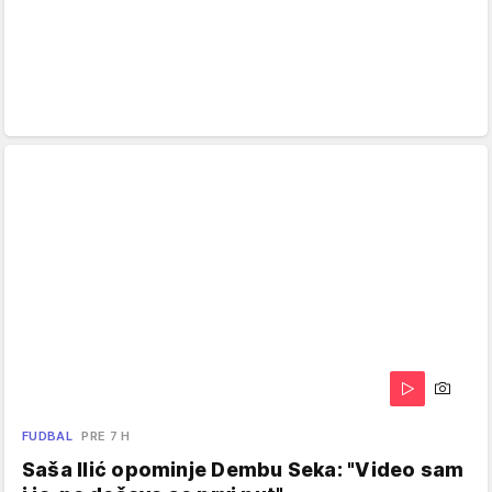
FUDBAL
PRE 7 H
Saša Ilić opominje Dembu Seka: "Video sam