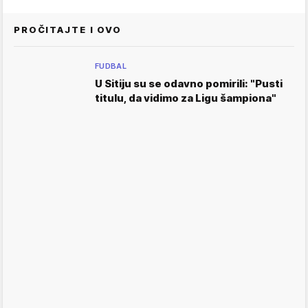
PROČITAJTE I OVO
FUDBAL
U Sitiju su se odavno pomirili: "Pusti
titulu, da vidimo za Ligu šampiona"