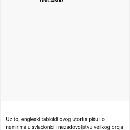
UBICAMA!
Uz to, engleski tabloidi ovog utorka pišu i o
nemirima u svlačionici i nezadovoljstvu velikog broja