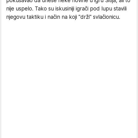
pokušavao da unese neke novine u igru Sitija, ali to
nije uspelo. Tako su iskusiniji igrači pod lupu stavili
njegovu taktiku i način na koji "drži" svlačionicu.