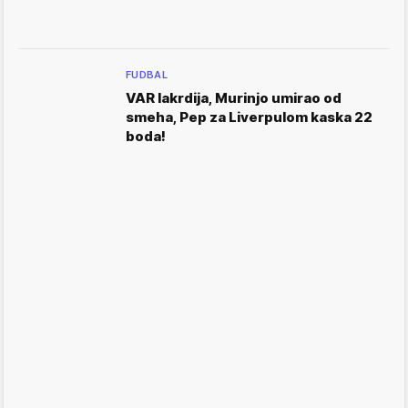
FUDBAL
VAR lakrdija, Murinjo umirao od
smeha, Pep za Liverpulom kaska 22
boda!