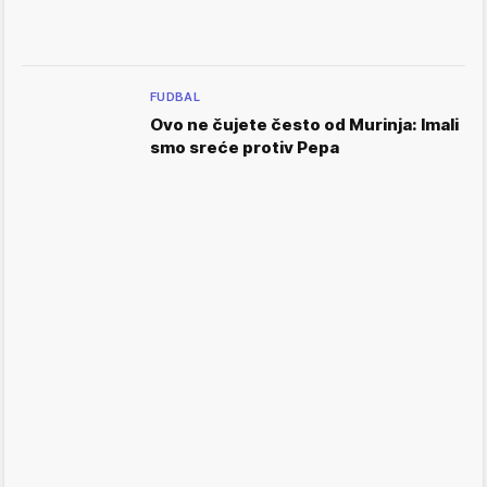
FUDBAL
Ovo ne čujete često od Murinja: Imali
smo sreće protiv Pepa