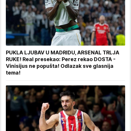
PUKLA LJUBAV U MADRIDU, ARSENAL TRLJA
RUKE! Real presekao: Perez rekao DOSTA -
Vinisijus ne popušta! Odlazak sve glasnija
tema!