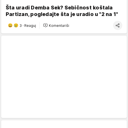
Šta uradi Demba Sek? Sebičnost koštala
Partizan, pogledajte šta je uradio u "2 na 1"
3
·
Reaguj
Komentariši