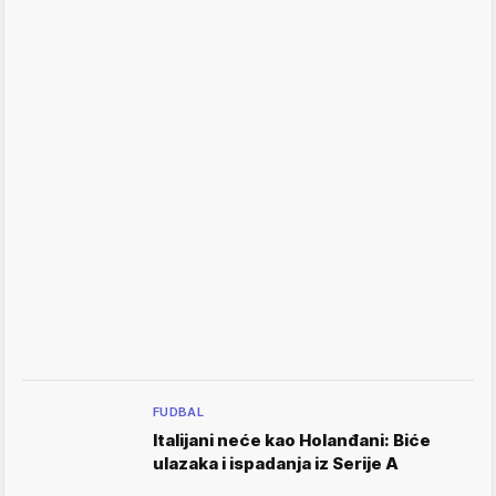
FUDBAL
Italijani neće kao Holanđani: Biće
ulazaka i ispadanja iz Serije A