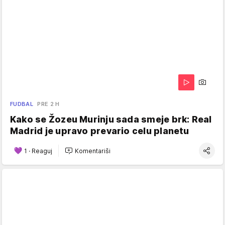
FUDBAL
PRE 2 H
Kako se Žozeu Murinju sada smeje brk: Real
Madrid je upravo prevario celu planetu
1
·
Reaguj
Komentariši