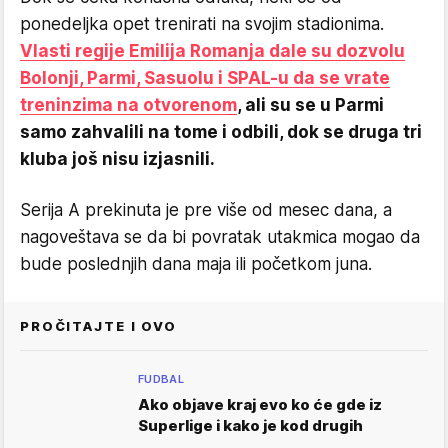
ponedeljka opet trenirati na svojim stadionima.
Vlasti regije Emilija Romanja dale su dozvolu
Bolonji, Parmi, Sasuolu i SPAL-u da se vrate
treninzima na otvorenom
, ali su se u Parmi
samo zahvalili na tome i odbili, dok se druga tri
kluba još nisu izjasnili.
Serija A prekinuta je pre više od mesec dana, a
nagoveštava se da bi povratak utakmica mogao da
bude poslednjih dana maja ili početkom juna.
PROČITAJTE I OVO
FUDBAL
Ako objave kraj evo ko će gde iz
Superlige i kako je kod drugih