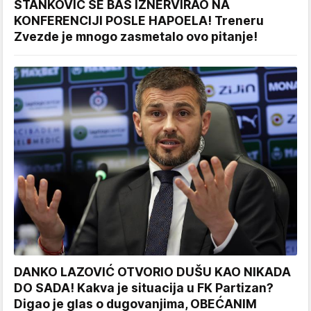
STANKOVIĆ SE BAŠ IZNERVIRAO NA
KONFERENCIJI POSLE HAPOELA! Treneru
Zvezde je mnogo zasmetalo ovo pitanje!
DANKO LAZOVIĆ OTVORIO DUŠU KAO NIKADA
DO SADA! Kakva je situacija u FK Partizan?
Digao je glas o dugovanjima, OBEĆANIM