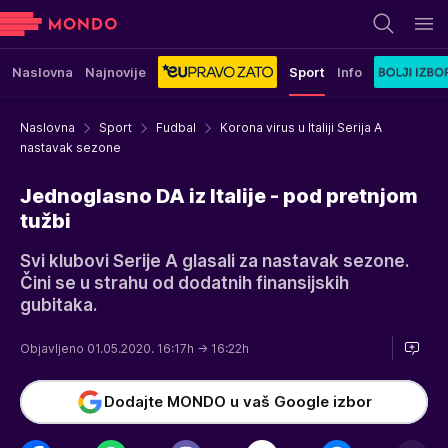
Naslovna
Najnovije
Sport
Info
Naslovna
Sport
Fudbal
Korona virus u Italiji Serija A
nastavak sezone
Jednoglasno DA iz Italije - pod pretnjom
tužbi
Svi klubovi Serije A glasali za nastavak sezone.
Čini se u strahu od dodatnih finansijskih
gubitaka.
Objavljeno 01.05.2020. 16:17h
→ 16:22h
Dodajte MONDO u vaš Google izbor