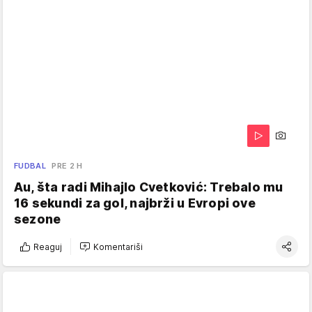
FUDBAL
PRE 2 H
Au, šta radi Mihajlo Cvetković: Trebalo mu
16 sekundi za gol, najbrži u Evropi ove
sezone
Reaguj
Komentariši