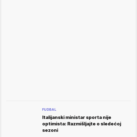
FUDBAL
Italijanski ministar sporta nije
optimista: Razmišljajte o sledećoj
sezoni