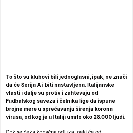
To što su klubovi bili jednoglasni, ipak, ne znači
da će Serija A i biti nastavljena. Italijanske
vlasti i dalje su protiv i zahtevaju od
Fudbalskog saveza i čelnika lige da ispune
brojne mere u sprečavanju širenja korona
virusa, od kog je u Italiji umrlo oko 28.000 ljudi.
Dok se čeka konačna odluka, neki će od