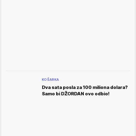
KOŠARKA
Dva sata posla za 100 miliona dolara?
Samo bi DŽORDAN ovo odbio!