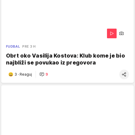
FUDBAL
PRE 3 H
Obrt oko Vasilija Kostova: Klub kome je bio
najbliži se povukao iz pregovora
3
·
Reaguj
9