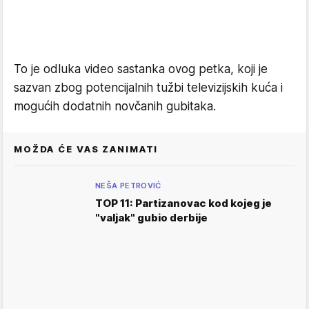
To je odluka video sastanka ovog petka, koji je
sazvan zbog potencijalnih tužbi televizijskih kuća i
mogućih dodatnih novčanih gubitaka.
MOŽDA ĆE VAS ZANIMATI
NEŠA PETROVIĆ
TOP 11: Partizanovac kod kojeg je
"valjak" gubio derbije