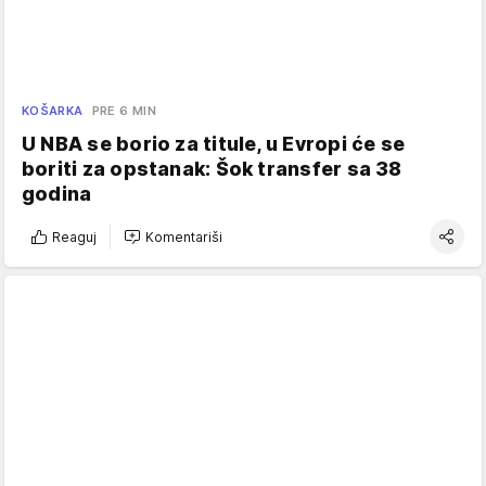
KOŠARKA
PRE 6 MIN
U NBA se borio za titule, u Evropi će se
boriti za opstanak: Šok transfer sa 38
godina
Reaguj
Komentariši