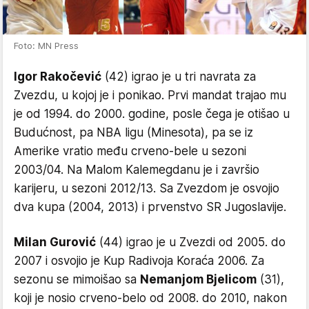
Foto: MN Press
Igor Rakočević
(42) igrao je u tri navrata za
Zvezdu, u kojoj je i ponikao. Prvi mandat trajao mu
je od 1994. do 2000. godine, posle čega je otišao u
Budućnost, pa NBA ligu (Minesota), pa se iz
Amerike vratio među crveno-bele u sezoni
2003/04. Na Malom Kalemegdanu je i završio
karijeru, u sezoni 2012/13. Sa Zvezdom je osvojio
dva kupa (2004, 2013) i prvenstvo SR Jugoslavije.
Milan Gurović
(44) igrao je u Zvezdi od 2005. do
2007 i osvojio je Kup Radivoja Koraća 2006. Za
sezonu se mimoišao sa
Nemanjom Bjelicom
(31),
koji je nosio crveno-belo od 2008. do 2010, nakon