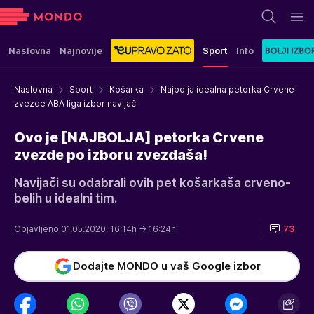
Naslovna
Najnovije
Sport
Info
Naslovna
Sport
Košarka
Najbolja idealna petorka Crvene
zvezde ABA liga izbor navijači
Ovo je [NAJBOLJA] petorka Crvene
zvezde po izboru zvezdaša!
Navijači su odabrali ovih pet košarkaša crveno-
belih u idealni tim.
Objavljeno 01.05.2020. 16:14h
→ 16:24h
73
Dodajte MONDO u vaš Google izbor