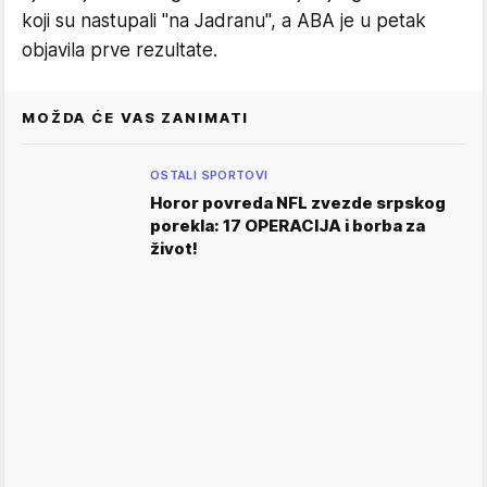
koji su nastupali "na Jadranu", a ABA je u petak
objavila prve rezultate.
MOŽDA ĆE VAS ZANIMATI
OSTALI SPORTOVI
Horor povreda NFL zvezde srpskog
porekla: 17 OPERACIJA i borba za
život!