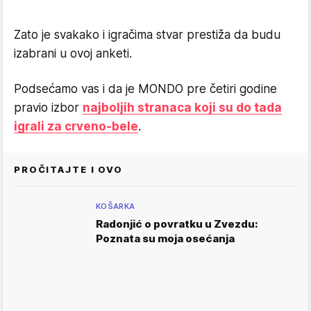
Zato je svakako i igračima stvar prestiža da budu
izabrani u ovoj anketi.
Podsećamo vas i da je MONDO pre četiri godine
pravio izbor
najboljih stranaca koji su do tada
igrali za crveno-bele
.
PROČITAJTE I OVO
KOŠARKA
Radonjić o povratku u Zvezdu:
Poznata su moja osećanja