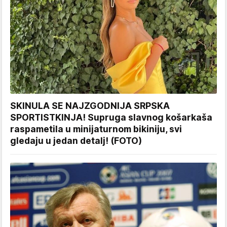
SKINULA SE NAJZGODNIJA SRPSKA
SPORTISTKINJA! Supruga slavnog košarkaša
raspametila u minijaturnom bikiniju, svi
gledaju u jedan detalj! (FOTO)