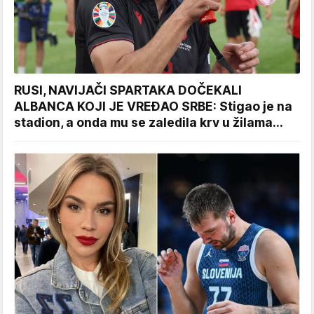
RUSI, NAVIJAČI SPARTAKA DOČEKALI
ALBANCA KOJI JE VREĐAO SRBE: Stigao je na
stadion, a onda mu se zaledila krv u žilama...