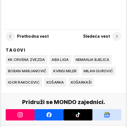
Prethodna vest
Sledeća vest
TAGOVI
KK CRVENA ZVEZDA
ABA LIGA
NEMANJA BJELICA
BOBAN MARJANOVIĆ
KVINSI MILER
MILAN GUROVIĆ
IGOR RAKOCEVIC
KOŠARKA
KOŠARKAŠI
Pridruži se MONDO zajednici.