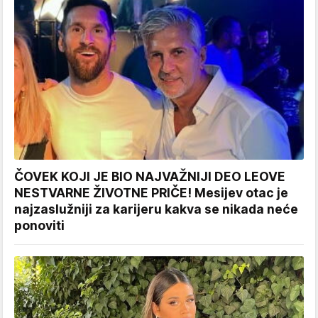
ČOVEK KOJI JE BIO NAJVAŽNIJI DEO LEOVE
NESTVARNE ŽIVOTNE PRIČE! Mesijev otac je
najzaslužniji za karijeru kakva se nikada neće
ponoviti