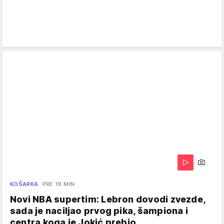
KOŠARKA
PRE 19 MIN
Novi NBA supertim: Lebron dovodi zvezde,
sada je naciljao prvog pika, šampiona i
centra koga je Jokić prebio