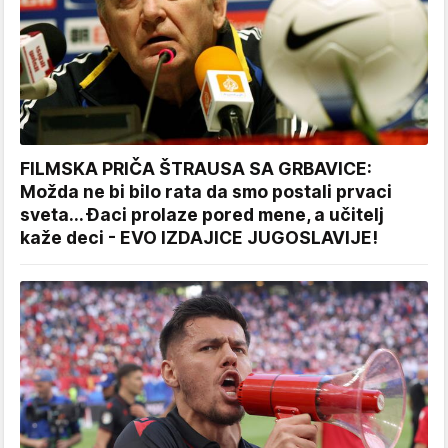
FILMSKA PRIČA ŠTRAUSA SA GRBAVICE:
Možda ne bi bilo rata da smo postali prvaci
sveta... Đaci prolaze pored mene, a učitelj
kaže deci - EVO IZDAJICE JUGOSLAVIJE!