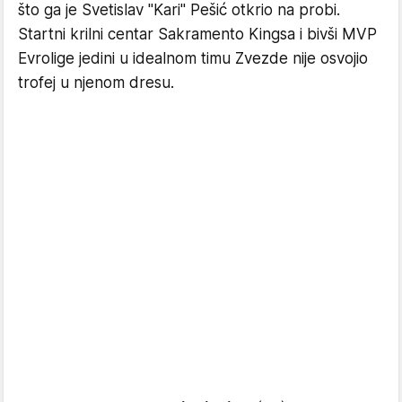
što ga je Svetislav "Kari" Pešić otkrio na probi.
Startni krilni centar Sakramento Kingsa i bivši MVP
Evrolige jedini u idealnom timu Zvezde nije osvojio
trofej u njenom dresu.