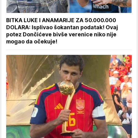
BITKA LUKE I ANAMARIJE ZA 50.000.000
DOLARA: Isplivao šokantan podatak! Ovaj
potez Dončićeve bivše verenice niko nije
mogao da očekuje!