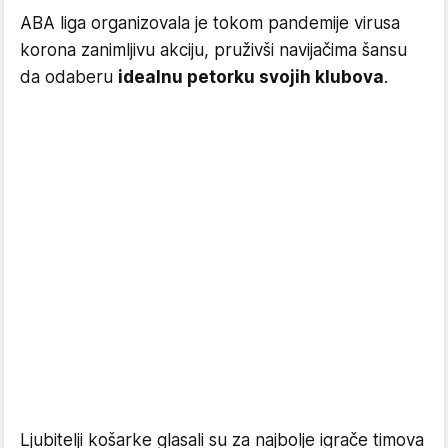
ABA liga organizovala je tokom pandemije virusa
korona zanimljivu akciju, pruživši navijačima šansu
da odaberu
idealnu petorku svojih klubova
.
Ljubitelji košarke glasali su za najbolje igrače timova