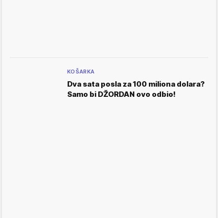
KOŠARKA
Dva sata posla za 100 miliona dolara?
Samo bi DŽORDAN ovo odbio!