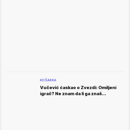
KOŠARKA
Vučević ćaskao o Zvezdi: Omiljeni
igrač? Ne znam da li ga znaš...