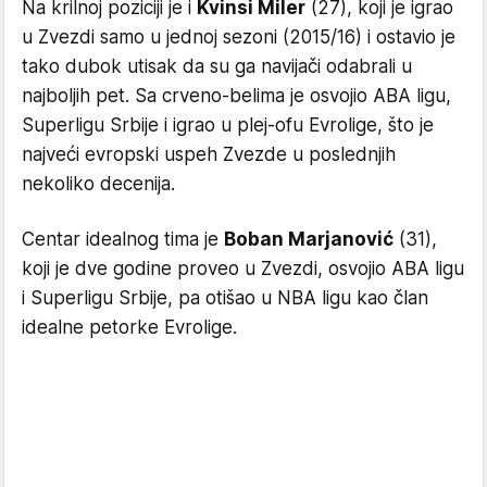
Na krilnoj poziciji je i
Kvinsi Miler
(27), koji je igrao
u Zvezdi samo u jednoj sezoni (2015/16) i ostavio je
tako dubok utisak da su ga navijači odabrali u
najboljih pet. Sa crveno-belima je osvojio ABA ligu,
Superligu Srbije i igrao u plej-ofu Evrolige, što je
najveći evropski uspeh Zvezde u poslednjih
nekoliko decenija.
Centar idealnog tima je
Boban Marjanović
(31),
koji je dve godine proveo u Zvezdi, osvojio ABA ligu
i Superligu Srbije, pa otišao u NBA ligu kao član
idealne petorke Evrolige.