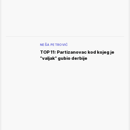
NEŠA PETROVIĆ
TOP 11: Partizanovac kod kojeg je
"valjak" gubio derbije