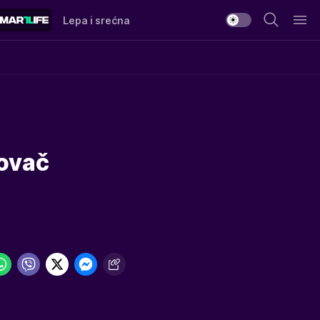
Lepa i srećna
Kovač