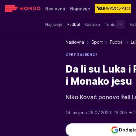
Naslovna
Najnovije
Najnovije
Fudbal
Košarka
Tenis
Vat
Sensa
Stvar ukusa
Yumama
Naslovna
Sport
Fudbal
Lu
OPET ZAJEDNO?
Da li su Luka 
i Monako jesu
Niko Kovač ponovo želi L
Objavljeno 26.07.2020. 16:20h
→ 1
Dodajt