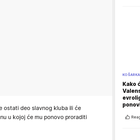
KOŠARK
Kako ć
Valens
evroli
ponovi
će ostati deo slavnog kluba ili će
inu u kojoj će mu ponovo proraditi
Reag