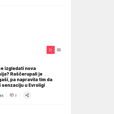
A
e izgledati nova
ija? Raščerupali je
gaši, pa napravila tim da
 senzaciju u Evroligi
uj
2