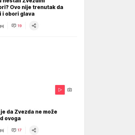
 nestali Zvezdini
ri? Ovo nije trenutak da
i i obori glava
uj
19
 je da Zvezda ne može
od ovoga
uj
17