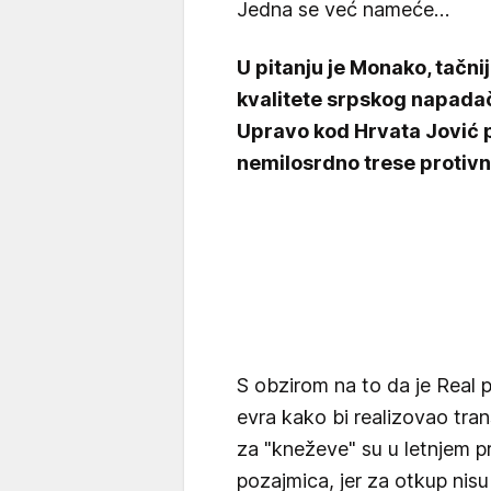
Jedna se već nameće…
U pitanju je Monako, tačni
kvalitete srpskog napadača
Upravo kod Hrvata Jović p
nemilosrdno trese protiv
S obzirom na to da je Real p
evra kako bi realizovao tra
za "kneževe" su u letnjem
pozajmica, jer za otkup nis