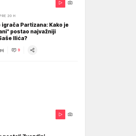
PRE 20 H
igrača Partizana: Kako je
ani" postao najvažniji
Saše Ilića?
uj
9