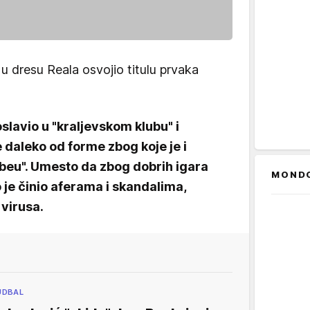
 u dresu Reala osvojio titulu prvaka
oslavio u "kraljevskom klubu" i
 daleko od forme zbog koje je i
beu". Umesto da zbog dobrih igara
MOND
 je činio aferama i skandalima,
virusa.
UDBAL