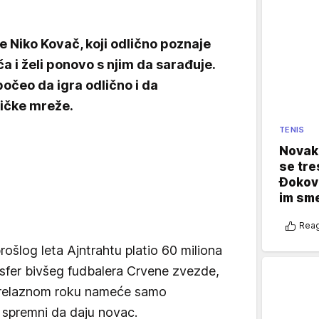
je Niko Kovač, koji odlično poznaje
 i želi ponovo s njim da sarađuje.
očeo da igra odlično i da
ničke mreže.
TENIS
Novak 
se tre
Đokovi
im sm
Reag
rošlog leta Ajntrahtu platio 60 miliona
nsfer bivšeg fudbalera Crvene zvezde,
 prelaznom roku nameće samo
u spremni da daju novac.