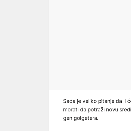
Sada je veliko pitanje da li 
morati da potraži novu sred
gen golgetera.