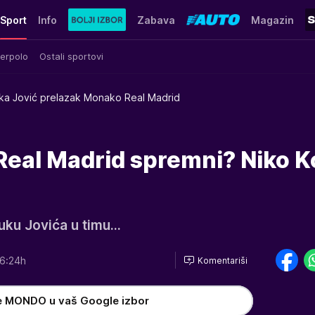
Sport
Info
Zabava
Magazin
erpolo
Ostali sportovi
ka Jović prelazak Monako Real Madrid
i Real Madrid spremni? Niko 
uku Jovića u timu…
6:24h
Komentariši
e MONDO u vaš Google izbor