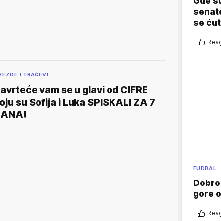
Gde su
senato
se ćut
Reag
VEZDE I TRAČEVI
avrteće vam se u glavi od CIFRE
oju su Sofija i Luka SPISKALI ZA 7
DANA!
FUDBAL
Dobro
gore 
Reag