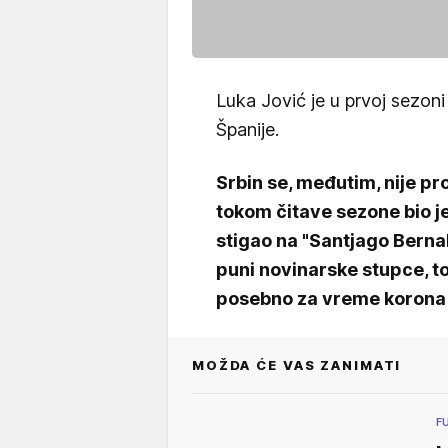
Luka Jović je u prvoj sezoni
Španije.
Srbin se, međutim, nije pr
tokom čitave sezone bio je
stigao na "Santjago Berna
puni novinarske stupce, to
posebno za vreme korona 
MOŽDA ĆE VAS ZANIMATI
F