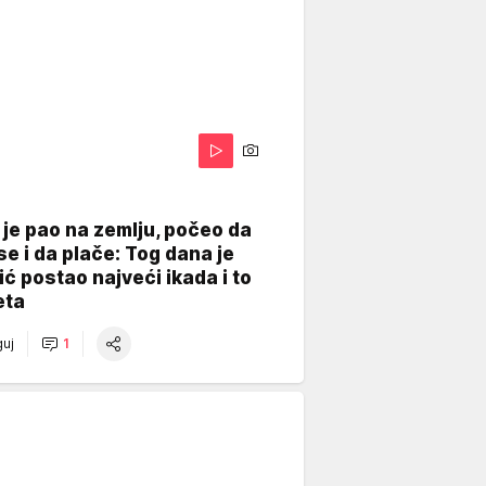
je pao na zemlju, počeo da
se i da plače: Tog dana je
ć postao najveći ikada i to
eta
uj
1