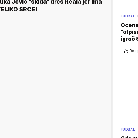
uka Jović "skida" dres Reala jer ima
ELIKO SRCE!
FUDBAL
Ocene 
"otpis
igrač 
Reag
FUDBAL