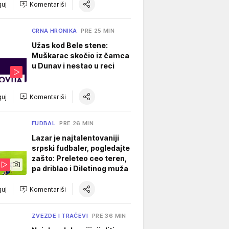
uj
Komentariši
CRNA HRONIKA
PRE 25 MIN
Užas kod Bele stene:
Muškarac skočio iz čamca
u Dunav i nestao u reci
uj
Komentariši
FUDBAL
PRE 26 MIN
Lazar je najtalentovaniji
srpski fudbaler, pogledajte
zašto: Preleteo ceo teren,
pa driblao i Diletinog muža
uj
Komentariši
ZVEZDE I TRAČEVI
PRE 36 MIN