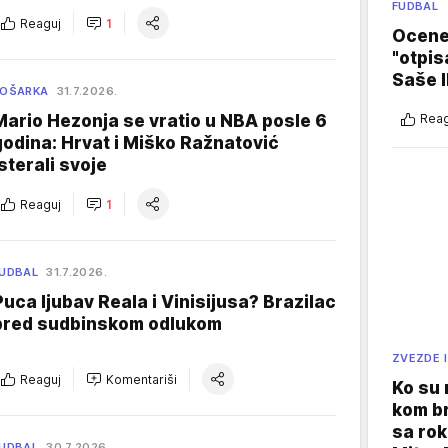
FUDBAL
Reaguj
1
Ocene 
"otpis
Saše I
KOŠARKA
31.7.2026.
Mario Hezonja se vratio u NBA posle 6
Reag
godina: Hrvat i Miško Ražnatović
isterali svoje
Reaguj
1
UDBAL
31.7.2026.
Puca ljubav Reala i Vinisijusa? Brazilac
pred sudbinskom odlukom
ZVEZDE I
Reaguj
Komentariši
Ko su
kom br
sa rok
UDBAL
30.7.2026.