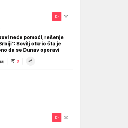
O
kovi neće pomoći, rešenje
Srbiji": Sovilj otkrio šta je
bno da se Dunav oporavi
uj
3