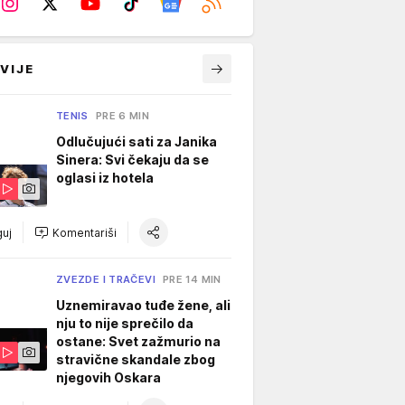
VIJE
TENIS
PRE 6 MIN
Odlučujući sati za Janika
Sinera: Svi čekaju da se
oglasi iz hotela
uj
Komentariši
ZVEZDE I TRAČEVI
PRE 14 MIN
Uznemiravao tuđe žene, ali
nju to nije sprečilo da
ostane: Svet zažmurio na
stravične skandale zbog
njegovih Oskara