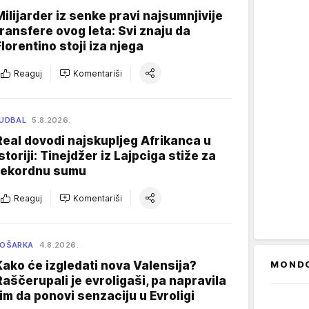
Milijarder iz senke pravi najsumnjivije
transfere ovog leta: Svi znaju da
Florentino stoji iza njega
Reaguj
Komentariši
UDBAL
5.8.2026.
Real dovodi najskupljeg Afrikanca u
istoriji: Tinejdžer iz Lajpciga stiže za
rekordnu sumu
Reaguj
Komentariši
KOŠARKA
4.8.2026.
Kako će izgledati nova Valensija?
MOND
Raščerupali je evroligaši, pa napravila
tim da ponovi senzaciju u Evroligi