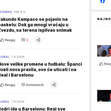
KOŠARKA
PRE 9 H
Fakundo Kampaco se pojavio na
NAJNO
basketu: Dok ga mnogi vraćaju u
Zvezdu, sa terena isplivao snimak
Reaguj
2
UDBAL
7.8.2026.
Nove velike promene u fudbalu: Španci
Reag
uveli nova pravila, ovo će uticati i na
Real i Barselonu
Reaguj
Komentariši
UDBAL
7.8.2026.
Rodri ide u Barselonu: Real sve