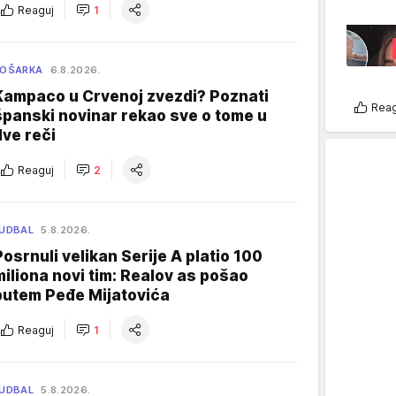
Reaguj
1
KOŠARKA
6.8.2026.
Kampaco u Crvenoj zvezdi? Poznati
Reag
španski novinar rekao sve o tome u
dve reči
Reaguj
2
UDBAL
5.8.2026.
Posrnuli velikan Serije A platio 100
miliona novi tim: Realov as pošao
putem Peđe Mijatovića
Reaguj
1
UDBAL
5.8.2026.