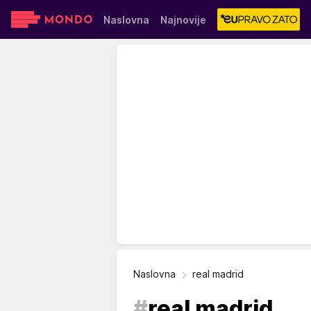
Naslovna
Najnovije
Sensa
Stvar ukusa
Yumama
Naslovna
real madrid
#
real madrid