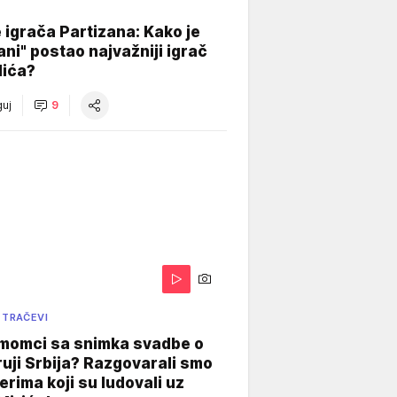
igrača Partizana: Kako je
ani" postao najvažniji igrač
lića?
uj
9
 TRAČEVI
 momci sa snimka svadbe o
uji Srbija? Razgovarali smo
erima koji su ludovali uz