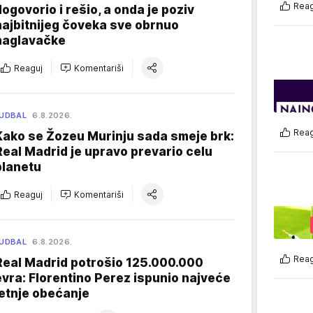
Reag
dogovorio i rešio, a onda je poziv
najbitnijeg čoveka sve obrnuo
naglavačke
Reaguj
Komentariši
UDBAL
6.8.2026.
Reag
Kako se Žozeu Murinju sada smeje brk:
Real Madrid je upravo prevario celu
planetu
Reaguj
Komentariši
UDBAL
6.8.2026.
Reag
Real Madrid potrošio 125.000.000
evra: Florentino Perez ispunio najveće
letnje obećanje