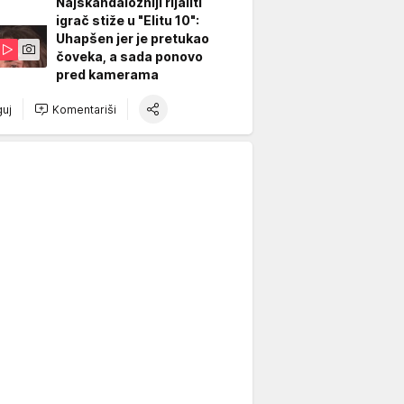
Najskandalozniji rijaliti
igrač stiže u "Elitu 10":
Uhapšen jer je pretukao
čoveka, a sada ponovo
pred kamerama
uj
Komentariši