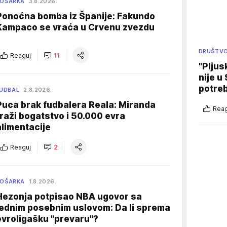
KOŠARKA
3.8.2026.
Ponoćna bomba iz Španije: Fakundo
Kampaco se vraća u Crvenu zvezdu
DRUŠTV
Reaguj
11
"Pljus
nije u 
potre
UDBAL
2.8.2026.
Puca brak fudbalera Reala: Miranda
Reag
traži bogatstvo i 50.000 evra
alimentacije
Reaguj
2
KOŠARKA
1.8.2026.
Hezonja potpisao NBA ugovor sa
jednim posebnim uslovom: Da li sprema
evroligašku "prevaru"?