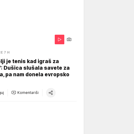
RE 7 H
lji je tenis kad igraš za
": Dušica slušala savete za
a, pa nam donela evropsko
uj
Komentariši