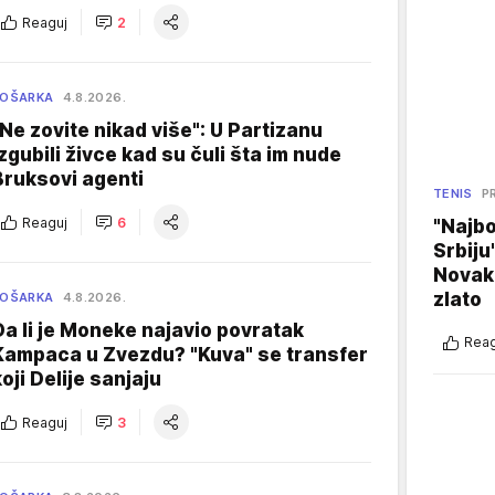
Reaguj
2
KOŠARKA
4.8.2026.
"Ne zovite nikad više": U Partizanu
izgubili živce kad su čuli šta im nude
Bruksovi agenti
TENIS
P
Reaguj
6
"Najbo
Srbiju
Novak
zlato
KOŠARKA
4.8.2026.
Da li je Moneke najavio povratak
Reag
Kampaca u Zvezdu? "Kuva" se transfer
koji Delije sanjaju
Reaguj
3