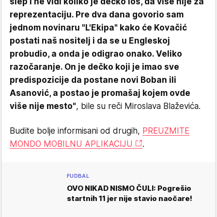
slep i ne vidi koliko je dečko loš, da više nije za
reprezentaciju. Pre dva dana govorio sam
jednom novinaru "L'Ekipa" kako će Kovačić
postati naš nositelj i da se u Engleskoj
probudio, a onda je odigrao onako. Veliko
razočaranje. On je dečko koji je imao sve
predispozicije da postane novi Boban ili
Asanović, a postao je promašaj kojem ovde
više nije mesto"
, bile su reči Miroslava Blaževića.
Budite bolje informisani od drugih,
PREUZMITE
MONDO MOBILNU APLIKACIJU
.
FUDBAL
OVO NIKAD NISMO ČULI: Pogrešio
startnih 11 jer nije stavio naočare!