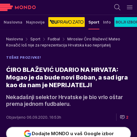
Naslovna
Najnovije
Sport
Info
Naslovna
Sport
Fudbal
Miroslav Ćiro Blažević Mateo
Kovačić loš nije za reprezentacija Hrvatska kao neprijatelj
TEŠKE PROZIVKE!
ĆIRO BLAŽEVIĆ UDARIO NA HRVATA:
Mogao je da bude novi Boban, a sad igra
kao da nam je NEPRIJATELJ!
Nekadašnji selektor Hrvatske je bio vrlo oštar
prema jednom fudbaleru.
Objavljeno 06.09.2020. 16:53h
2
Dodajte MONDO u vaš Google izbor