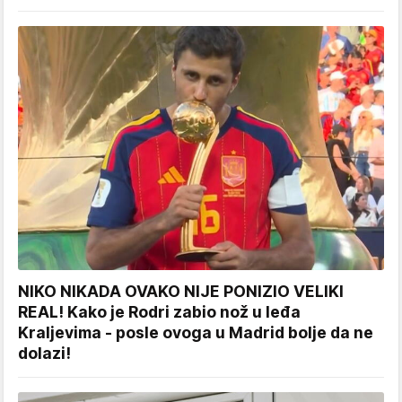
NIKO NIKADA OVAKO NIJE PONIZIO VELIKI
REAL! Kako je Rodri zabio nož u leđa
Kraljevima - posle ovoga u Madrid bolje da ne
dolazi!