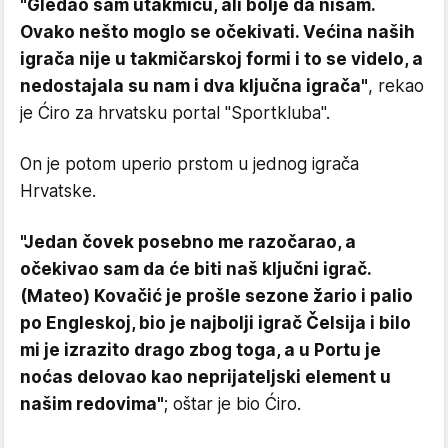
"Gledao sam utakmicu, ali bolje da nisam.
Ovako nešto moglo se očekivati. Većina naših
igrača nije u takmičarskoj formi i to se videlo, a
nedostajala su nam i dva ključna igrača"
, rekao
je Ćiro za hrvatsku portal "Sportkluba".
On je potom uperio prstom u jednog igrača
Hrvatske.
"Jedan čovek posebno me razočarao, a
očekivao sam da će biti naš ključni igrač.
(Mateo) Kovačić je prošle sezone žario i palio
po Engleskoj, bio je najbolji igrač Čelsija i bilo
mi je izrazito drago zbog toga, a u Portu je
noćas delovao kao neprijateljski element u
našim redovima"
; oštar je bio Ćiro.