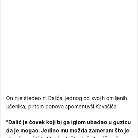
On nije štedeo ni Dalića, jednog od svojih omiljenih
učenika, pritom ponovo spomenuvši Kovačića.
"Dalić je čovek koji bi ga iglom ubadao u guzicu
da je mogao. Jedino mu možda zameram što je