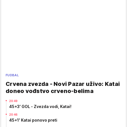
FUDBAL
Crvena zvezda - Novi Pazar uživo: Katai
doneo vođstvo crveno-belima
20:49
45+3' GOL - Zvezda vodi, Katai!
20:46
45+1' Katai ponovo preti