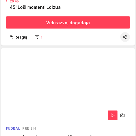
20:45
45' Loši momenti Loizua
Vidi razvoj događaja
Reaguj
1
FUDBAL
PRE 2 H