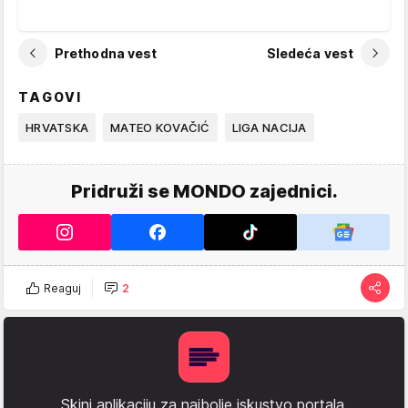
Prethodna vest
Sledeća vest
TAGOVI
HRVATSKA
MATEO KOVAČIĆ
LIGA NACIJA
Pridruži se MONDO zajednici.
Reaguj
2
Skini aplikaciju za najbolje iskustvo portala.