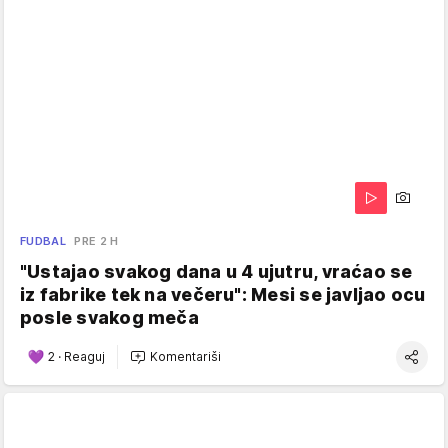
FUDBAL
PRE 2 H
"Ustajao svakog dana u 4 ujutru, vraćao se
iz fabrike tek na večeru": Mesi se javljao ocu
posle svakog meča
2
·
Reaguj
Komentariši