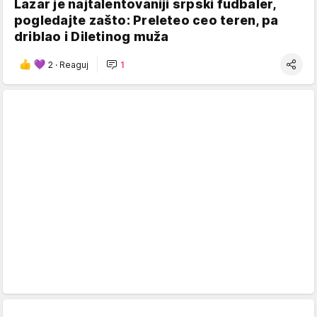
Lazar je najtalentovaniji srpski fudbaler,
pogledajte zašto: Preleteo ceo teren, pa
driblao i Diletinog muža
2
·
Reaguj
1