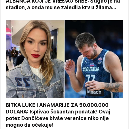
ALBANCA KOJI JE VREĐAO SRBE: Stigao je na
stadion, a onda mu se zaledila krv u žilama...
BITKA LUKE I ANAMARIJE ZA 50.000.000
DOLARA: Isplivao šokantan podatak! Ovaj
potez Dončićeve bivše verenice niko nije
mogao da očekuje!