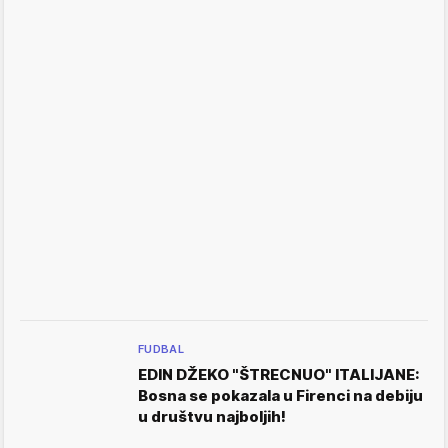
FUDBAL
EDIN DŽEKO "ŠTRECNUO" ITALIJANE:
Bosna se pokazala u Firenci na debiju
u društvu najboljih!