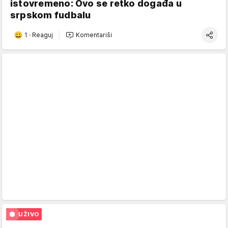
istovremeno: Ovo se retko događa u
srpskom fudbalu
1
·
Reaguj
Komentariši
UŽIVO