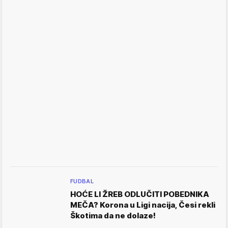
FUDBAL
HOĆE LI ŽREB ODLUČITI POBEDNIKA
MEČA? Korona u Ligi nacija, Česi rekli
Škotima da ne dolaze!