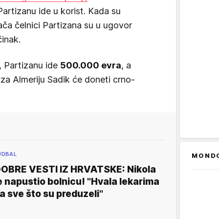
 Partizanu ide u korist. Kada su
ača čelnici Partizana su u ugovor
činak.
, Partizanu ide
500.000 evra
, a
za Almeriju Sadik će doneti crno-
UDBAL
MOND
OBRE VESTI IZ HRVATSKE: Nikola
e napustio bolnicu! "Hvala lekarima
a sve što su preduzeli"