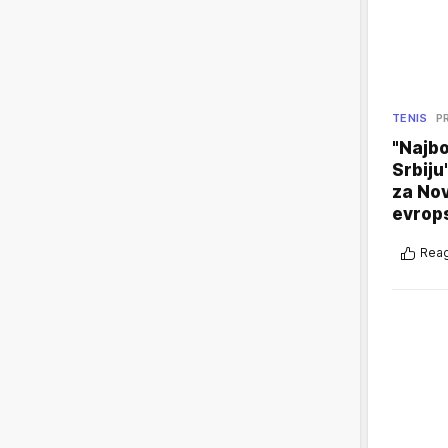
TENIS
P
"Najbo
Srbiju
za No
evrop
Reag