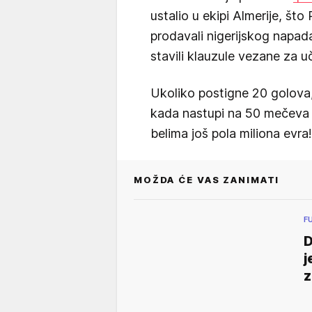
ustalio u ekipi Almerije, što
prodavali nigerijskog napad
stavili klauzule vezane za u
Ukoliko postigne 20 golova
kada nastupi na 50 mečeva 
belima još pola miliona evra!
MOŽDA ĆE VAS ZANIMATI
F
D
j
z