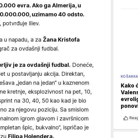
0.000 evra. Ako ga Almerija, u
0.000.000, uzimamo 40 odsto.
“, potvrđuje Iliev.
ma u napadu, a za
Žana Kristofa
igrač za ovdašnji fudbal.
ljiv je za ovdašnji fudbal.
Doneće,
tet u postavljanju akcija. Direktan,
KOŠARK
rešava „jedan na jedan“ u kaznenom
Kako ć
čne kretnje, eksplozivnost na pet, 10,
Valens
evroli
print na 30, 40, 50 kao kad je bio
ponovi
 bitno za njegovu poziciju. Sa smislom
menalnom igrom glavom i završnicom
Reag
letan špic, bukvalno“, ispričao je
lizu
Filipa Holendera.