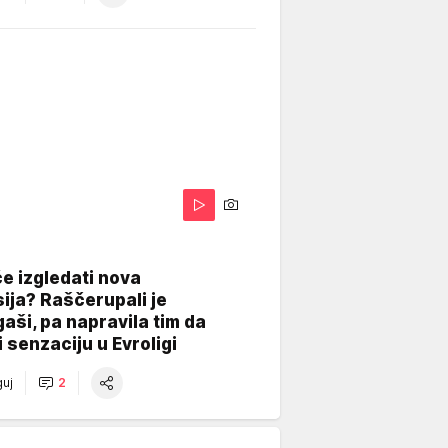
A
e izgledati nova
ija? Raščerupali je
gaši, pa napravila tim da
 senzaciju u Evroligi
uj
2