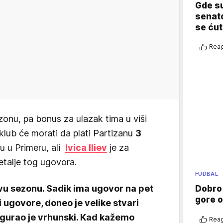
Gde su
senato
se ćut
Reag
ezonu, pa bonus za ulazak tima u viši
klub će morati da plati Partizanu
3
ju u Primeru, ali
Ivica Iliev
je za
detalje tog ugovora.
FUDBAL
vu sezonu. Sadik ima ugovor na pet
Dobro
gore 
 ugovore, doneo je velike stvari
igurao je vrhunski. Kad kažemo
Reag