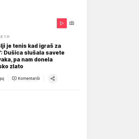
RE 1 H
lji je tenis kad igraš za
": Dušica slušala savete
vaka, pa nam donela
sko zlato
uj
Komentariši