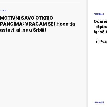
UDBAL
FUDBAL
MOTIVNI SAVO OTKRIO
Ocene 
PANCIMA: VRAĆAM SE! Hoće da
"otpis
astavi, ali ne u Srbiji!
igrač 
Reag
FUDBAL