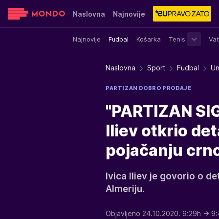
Naslovna
Najnovije
Najnovije
Fudbal
Košarka
Tenis
Vat
Sensa
Stvar ukusa
Yumama
Naslovna
Sport
Fudbal
Um
PARTIZAN DOBRO PRODAJE
"PARTIZAN SIG
Iliev otkrio de
pojačanju crno
Ivica Iliev je govorio o d
Almeriju.
Objavljeno 24.10.2020. 9:29h
→ 9: