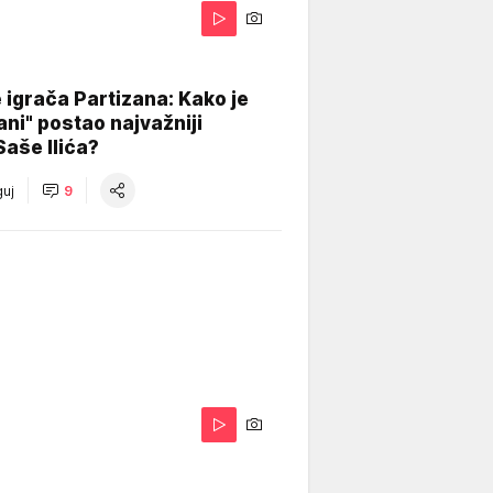
igrača Partizana: Kako je
ani" postao najvažniji
Saše Ilića?
uj
9