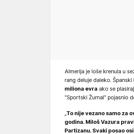
Almerija je loše krenula u s
rang deluje daleko. Španski 
miliona evra
ako se plasira
"Sportski Žurnal" pojasnio 
„
To nije vezano samo za o
godina. Miloš Vazura pravi
Partizanu. Svaki posao os