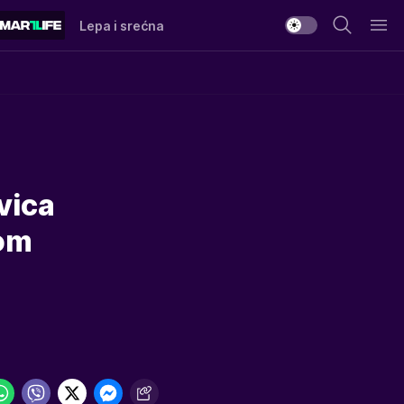
Lepa i srećna
vica
vom