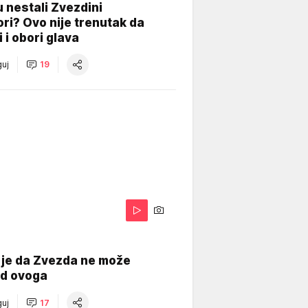
 nestali Zvezdini
ri? Ovo nije trenutak da
i i obori glava
uj
19
 je da Zvezda ne može
od ovoga
uj
17