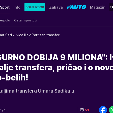
Sport
Info
Zabava
Magazin
erpolo
Ostali sportovi
ar Sadik Ivica Iliev Partizan transferi
URNO DOBIJA 9 MILIONA": I
talje transfera, pričao i o no
-belih!
etaljima transfera Umara Sadika u
42h
53