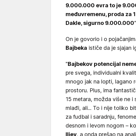
9.000.000 evra to je 9.00
međuvremenu, proda za 1
Dakle, sigurno 9.000.000
On je govorio i o pojačanji
Bajbeka
ističe da je sjajan 
"
Bajbekov potencijal nemer
pre svega, individualni kvali
mnogo jak na lopti, lagano 
prostoru. Plus, ima fantasti
15 metara, možda više ne i s
mlađi, ali... To i nije toliko
za fudbal i saradnju, feno
desnom i levom nogom – komp
Iliev
, a onda prešao na ana