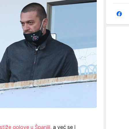
tiže golove u Španiji,
a već se i