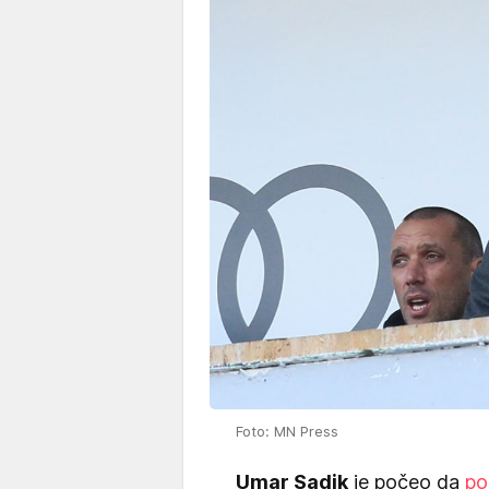
Foto: MN Press
Umar Sadik
je počeo da
pos