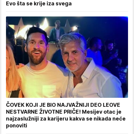
Evo šta se krije iza svega
ČOVEK KOJI JE BIO NAJVAŽNIJI DEO LEOVE
NESTVARNE ŽIVOTNE PRIČE! Mesijev otac je
najzaslužniji za karijeru kakva se nikada neće
ponoviti