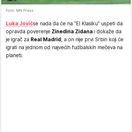
Foto: MN Press
Luka Jović
se nada da će na "El Klasiku" uspeti da
opravda poverenje
Zinedina Zidana
i dokaže da
je igrač za
Real Madrid
, a on nije prvi Srbin koji će
igrati na jednom od najvećih fudbalskih mečeva na
planeti.