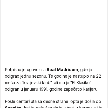
Potpisao je ugovor sa
Real Madridom
, gde je
odigrao jednu sezonu. Te godine je nastupio na 22
meča za "kraljevski klub", ali mu je "El Klasiko"
odigran u januaru 1991. godine zapečatio karijeru.
Posle centaršuta sa desne strane lopta je došla do