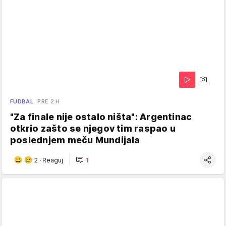
FUDBAL
PRE 2 H
"Za finale nije ostalo ništa": Argentinac
otkrio zašto se njegov tim raspao u
poslednjem meču Mundijala
2
·
Reaguj
1