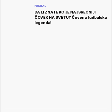
FUDBAL
DA LI ZNATE KO JE NAJSREĆNIJI
ČOVEK NA SVETU? Čuvena fudbalska
legenda!