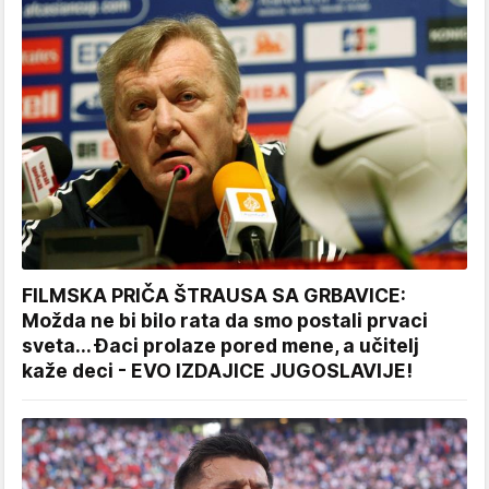
FILMSKA PRIČA ŠTRAUSA SA GRBAVICE:
Možda ne bi bilo rata da smo postali prvaci
sveta... Đaci prolaze pored mene, a učitelj
kaže deci - EVO IZDAJICE JUGOSLAVIJE!