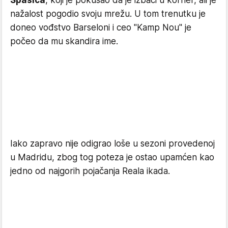
Spasića
, koji je pokušao da je izbaci u korner, ali je
nažalost pogodio svoju mrežu. U tom trenutku je
doneo vođstvo Barseloni i ceo "Kamp Nou" je
počeo da mu skandira ime.
Iako zapravo nije odigrao loše u sezoni provedenoj
u Madridu, zbog tog poteza je ostao upamćen kao
jedno od najgorih pojačanja Reala ikada.