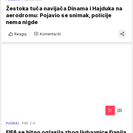
Žestoka tuča navijača Dinama i Hajduka na
aerodromu: Pojavio se snimak, policije
nema nigde
Reaguj
Komentariši
FUDBAL
PRE 2 H
FIFA se hitno oglasila zbog ljubavnice Đanija