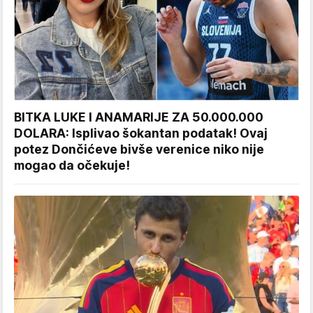
BITKA LUKE I ANAMARIJE ZA 50.000.000
DOLARA: Isplivao šokantan podatak! Ovaj
potez Dončićeve bivše verenice niko nije
mogao da očekuje!