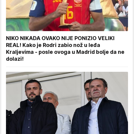
NIKO NIKADA OVAKO NIJE PONIZIO VELIKI
REAL! Kako je Rodri zabio nož u leđa
Kraljevima - posle ovoga u Madrid bolje da ne
dolazi!