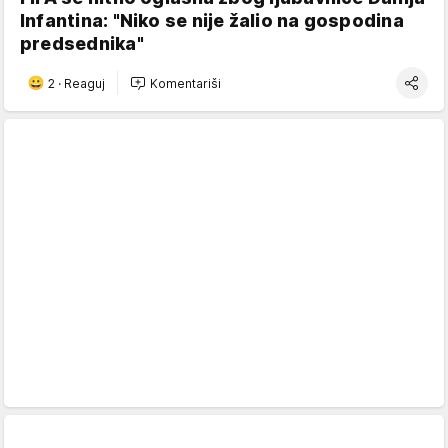
Infantina: "Niko se nije žalio na gospodina
predsednika"
2
·
Reaguj
Komentariši