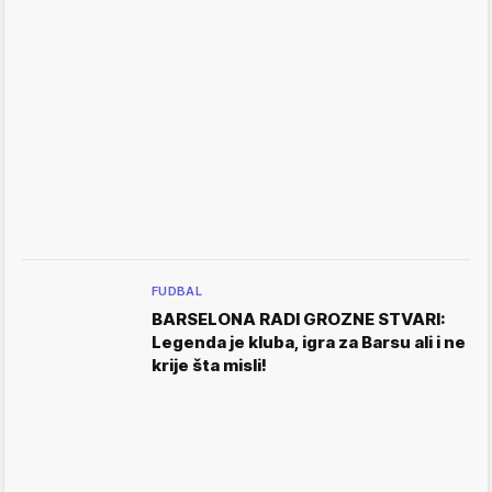
FUDBAL
BARSELONA RADI GROZNE STVARI:
Legenda je kluba, igra za Barsu ali i ne
krije šta misli!