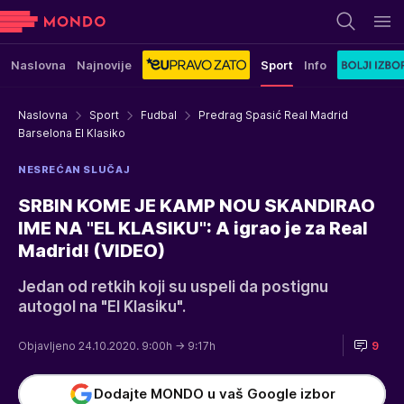
Naslovna
Najnovije
Sport
Info
Naslovna
Sport
Fudbal
Predrag Spasić Real Madrid
Barselona El Klasiko
NESREĆAN SLUČAJ
SRBIN KOME JE KAMP NOU SKANDIRAO
IME NA "EL KLASIKU": A igrao je za Real
Madrid! (VIDEO)
Jedan od retkih koji su uspeli da postignu
autogol na "El Klasiku".
Objavljeno 24.10.2020. 9:00h
→ 9:17h
9
Dodajte MONDO u vaš Google izbor