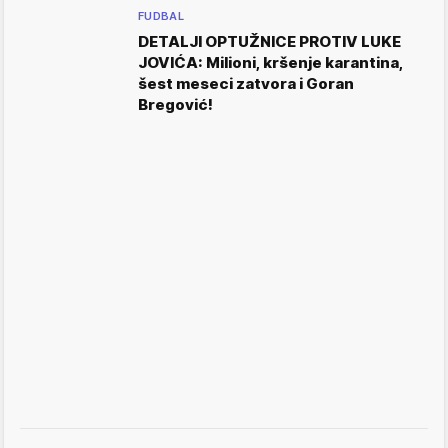
FUDBAL
DETALJI OPTUŽNICE PROTIV LUKE
JOVIĆA: Milioni, kršenje karantina,
šest meseci zatvora i Goran
Bregović!