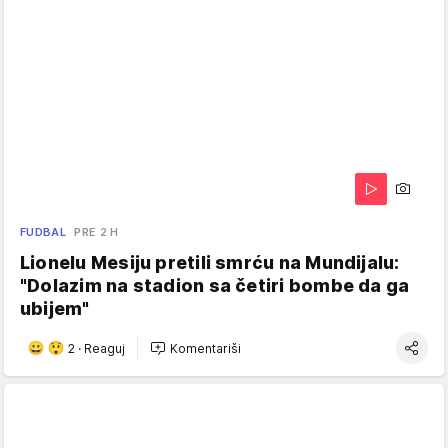
FUDBAL
PRE 2 H
Lionelu Mesiju pretili smrću na Mundijalu:
"Dolazim na stadion sa četiri bombe da ga
ubijem"
2
·
Reaguj
Komentariši