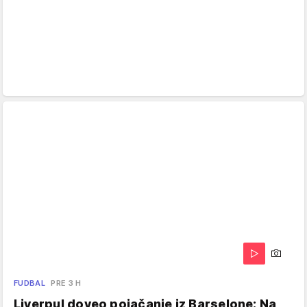
FUDBAL
PRE 3 H
Liverpul doveo pojačanje iz Barselone: Na