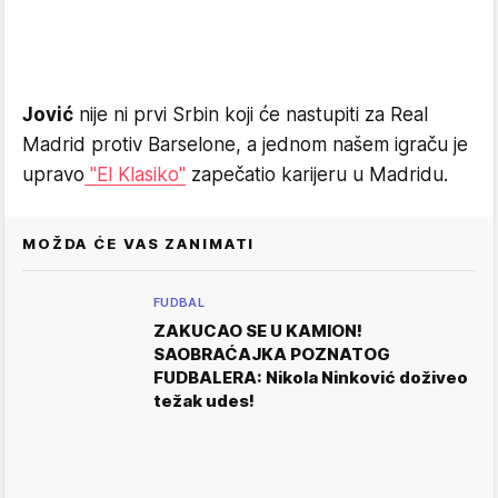
Jović
nije ni prvi Srbin koji će nastupiti za Real
Madrid protiv Barselone, a jednom našem igraču je
upravo
"El Klasiko"
zapečatio karijeru u Madridu.
MOŽDA ĆE VAS ZANIMATI
FUDBAL
ZAKUCAO SE U KAMION!
SAOBRAĆAJKA POZNATOG
FUDBALERA: Nikola Ninković doživeo
težak udes!