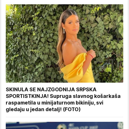
SKINULA SE NAJZGODNIJA SRPSKA
SPORTISTKINJA! Supruga slavnog košarkaša
raspametila u minijaturnom bikiniju, svi
gledaju u jedan detalj! (FOTO)