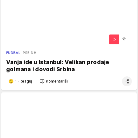
FUDBAL
PRE 3 H
Vanja ide u Istanbul: Velikan prodaje
golmana i dovodi Srbina
1
·
Reaguj
Komentariši