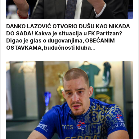
DANKO LAZOVIĆ OTVORIO DUŠU KAO NIKADA
DO SADA! Kakva je situacija u FK Partizan?
Digao je glas o dugovanjima, OBEĆANIM
OSTAVKAMA, budućnosti kluba...