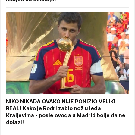
NIKO NIKADA OVAKO NIJE PONIZIO VELIKI
REAL! Kako je Rodri zabio nož u leđa
Kraljevima - posle ovoga u Madrid bolje da ne
dolazi!