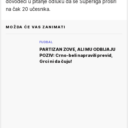
dovodeći u pitanje odluku da se Superliga proširi
na čak 20 učesnika.
MOŽDA ĆE VAS ZANIMATI
FUDBAL
PARTIZAN ZOVE, ALI MU ODBIJAJU
POZIV: Crno-beli napravili previd,
Grci ni da čuju!