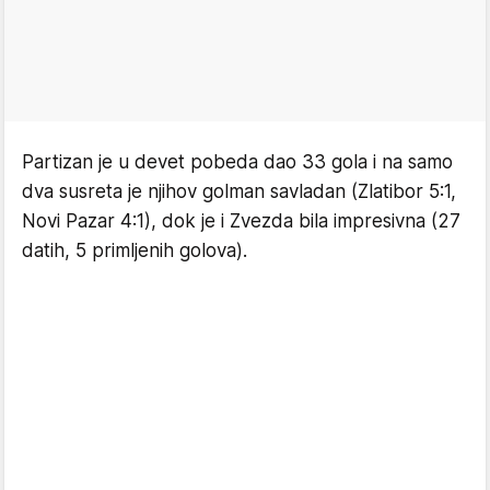
Partizan je u devet pobeda dao 33 gola i na samo
dva susreta je njihov golman savladan (Zlatibor 5:1,
Novi Pazar 4:1), dok je i Zvezda bila impresivna (27
datih, 5 primljenih golova).