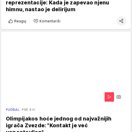
reprezentacije: Kada je zapevao njenu
himnu, nastao je delirijum
Reaguj
Komentariši
FUDBAL
PRE 8 H
Olimpijakos hoće jednog od najvažnijih
igrača Zvezde: "Kontakt je već