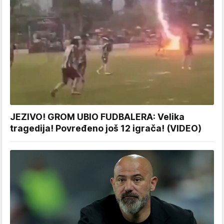
JEZIVO! GROM UBIO FUDBALERA: Velika
tragedija! Povređeno još 12 igrača! (VIDEO)