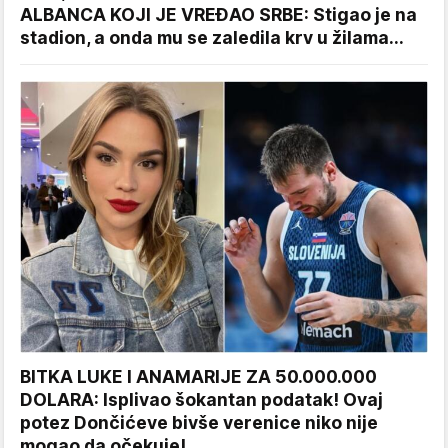
ALBANCA KOJI JE VREĐAO SRBE: Stigao je na
stadion, a onda mu se zaledila krv u žilama...
BITKA LUKE I ANAMARIJE ZA 50.000.000
DOLARA: Isplivao šokantan podatak! Ovaj
potez Dončićeve bivše verenice niko nije
mogao da očekuje!