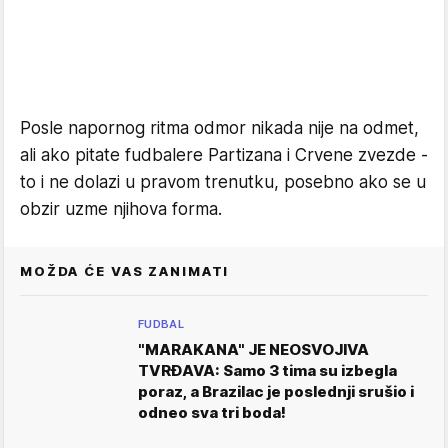
Posle napornog ritma odmor nikada nije na odmet,
ali ako pitate fudbalere Partizana i Crvene zvezde -
to i ne dolazi u pravom trenutku, posebno ako se u
obzir uzme njihova forma.
MOŽDA ĆE VAS ZANIMATI
FUDBAL
"MARAKANA" JE NEOSVOJIVA
TVRĐAVA: Samo 3 tima su izbegla
poraz, a Brazilac je poslednji srušio i
odneo sva tri boda!