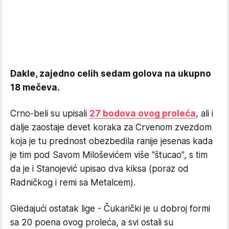
Dakle, zajedno celih sedam golova na ukupno
18 mečeva.
Crno-beli su upisali
27 bodova ovog proleća
, ali i
dalje zaostaje devet koraka za Crvenom zvezdom
koja je tu prednost obezbedila ranije jesenas kada
je tim pod Savom Miloševićem više "štucao", s tim
da je i Stanojević upisao dva kiksa (poraz od
Radničkog i remi sa Metalcem).
Gledajući ostatak lige - Čukarički je u dobroj formi
sa 20 poena ovog proleća, a svi ostali su