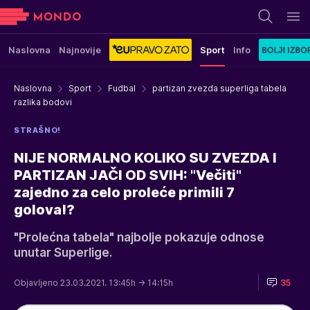
Naslovna
Najnovije
Sport
Info
Naslovna
Sport
Fudbal
partizan zvezda superliga tabela
razlika bodovi
STRAŠNO!
NIJE NORMALNO KOLIKO SU ZVEZDA I
PARTIZAN JAČI OD SVIH: "Večiti"
zajedno za celo proleće primili 7
golova!?
"Prolećna tabela" najbolje pokazuje odnose
unutar Superlige.
Objavljeno 23.03.2021. 13:45h
→ 14:15h
35