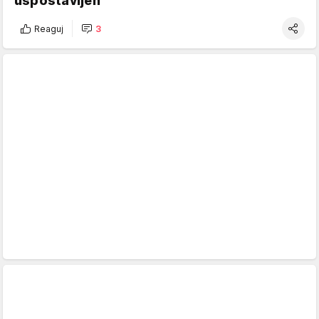
uspostavljen"
Reaguj
3