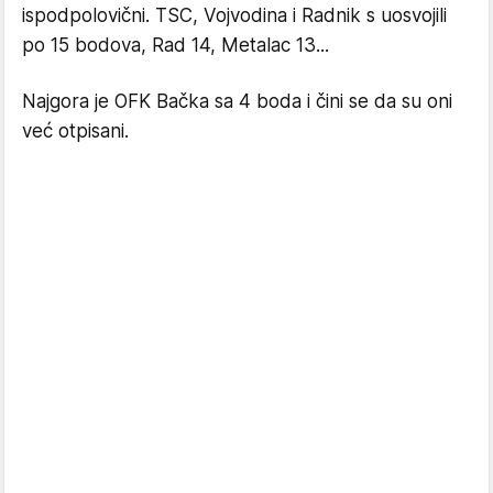
ispodpolovični. TSC, Vojvodina i Radnik s uosvojili
po 15 bodova, Rad 14, Metalac 13...
Najgora je OFK Bačka sa 4 boda i čini se da su oni
već otpisani.