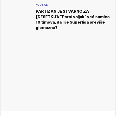
FUDBAL
PARTIZAN JE STVARNO ZA
[DESETKU]: "Parni valjak" već samleo
10 timova, da li je Superliga previše
glomazna?