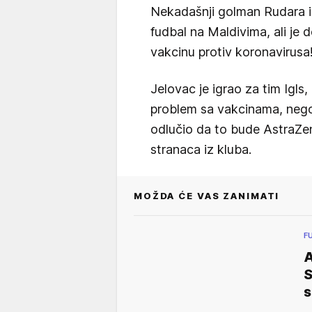
Nekadašnji golman Rudara iz
fudbal na Maldivima, ali je d
vakcinu protiv koronavirusa
Jelovac je igrao za tim Igls,
problem sa vakcinama, nego 
odlučio da to bude AstraZen
stranaca iz kluba.
MOŽDA ĆE VAS ZANIMATI
F
S
s