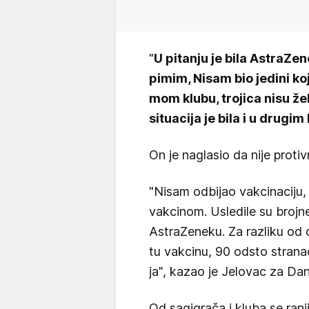
"
U pitanju je bila AstraZe
pimim, Nisam bio jedini koj
mom klubu, trojica nisu že
situacija je bila i u drugi
On je naglasio da nije protiv
"Nisam odbijao vakcinaciju,
vakcinom. Usledile su brojne 
AstraZeneku. Za razliku od 
tu vakcinu, 90 odsto strana
ja", kazao je Jelovac za Dan
Od sagigrača i kluba se rani