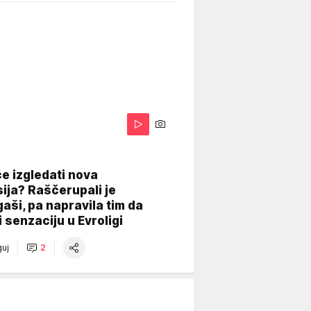
A
e izgledati nova
ija? Raščerupali je
gaši, pa napravila tim da
 senzaciju u Evroligi
uj
2