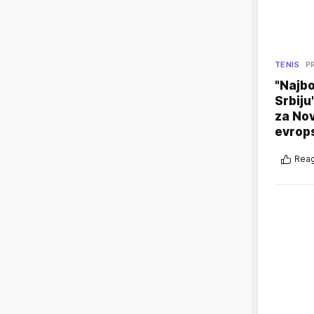
TENIS
P
"Najbo
Srbiju
za No
evrop
Reag