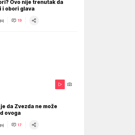
ri? Ovo nije trenutak da
i i obori glava
uj
19
 je da Zvezda ne može
od ovoga
uj
17