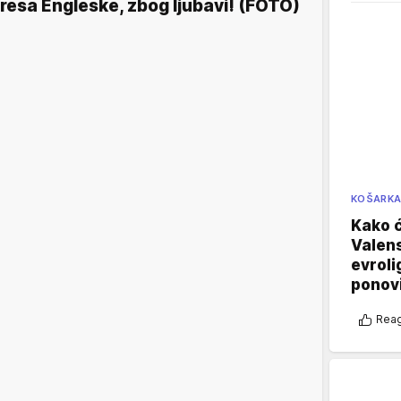
resa Engleske, zbog ljubavi! (FOTO)
KOŠARK
Kako ć
Valens
evroli
ponovi
Reag