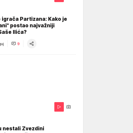
igrača Partizana: Kako je
ani" postao najvažniji
Saše Ilića?
uj
9
 nestali Zvezdini