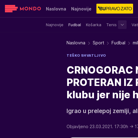
Naslovna
Najnovije
Najnovije
Fudbal
Košarka
Tenis
Vat
Sensa
Stvar ukusa
Yumama
Naslovna
Sport
Fudbal
mi
TEŠKO SHVATLJIVO
CRNOGORAC N
PROTERAN IZ R
klubu jer nije 
Igrao u prelepoj zemlji, al
Objavljeno 23.03.2021. 17:30h
→ 1