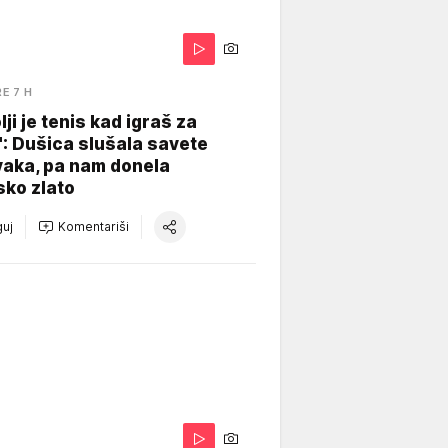
RE 7 H
lji je tenis kad igraš za
": Dušica slušala savete
vaka, pa nam donela
sko zlato
uj
Komentariši