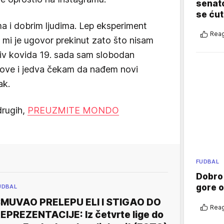
senato
se ćut
a i dobrim ljudima. Lep eksperiment
Reag
mi je ugovor prekinut zato što nisam
tiv kovida 19. sada sam slobodan
zove i jedva čekam da nađem novi
ak.
drugih,
PREUZMITE MONDO
FUDBAL
Dobro
gore 
UDBAL
MUVAO PRELEPU ELI I STIGAO DO
Reag
EPREZENTACIJE: Iz četvrte lige do