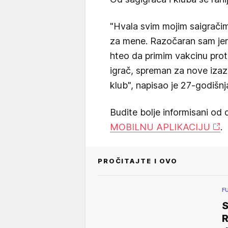
"Hvala svim mojim saigračim
za mene. Razočaran sam jer 
hteo da primim vakcinu pro
igrač, spreman za nove iza
klub", napisao je 27-godišnj
Budite bolje informisani od 
MOBILNU APLIKACIJU
.
PROČITAJTE I OVO
F
S
R