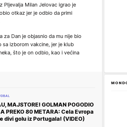
 Pljevalja Milan Jelovac igrao je
obio otkaz jer je odbio da primi
!
 a za Dan je objasnio da mu nije bio
sa izborom vakcine, jer je klub
eka, što je on odbio, kao i većina
MOND
UDBAL
AU, MAJSTORE! GOLMAN POGODIO
A PREKO 80 METARA: Cela Evropa
e divi golu iz Portugala! (VIDEO)