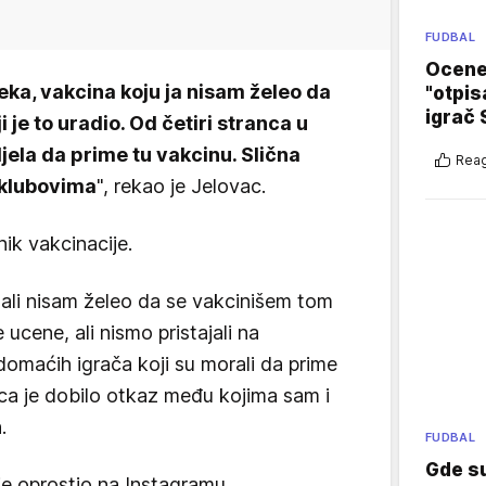
FUDBAL
Ocene 
neka, vakcina koju ja nisam želeo da
"otpis
igrač 
i je to uradio. Od četiri stranca u
ljela da prime tu vakcinu. Slična
Reag
m klubovima
", rekao je Jelovac.
nik vakcinacije.
 ali nisam želeo da se vakcinišem tom
ucene, ali nismo pristajali na
domaćih igrača koji su morali da prime
ca je dobilo otkaz među kojima sam i
.
FUDBAL
Gde su
je oprostio na Instagramu.