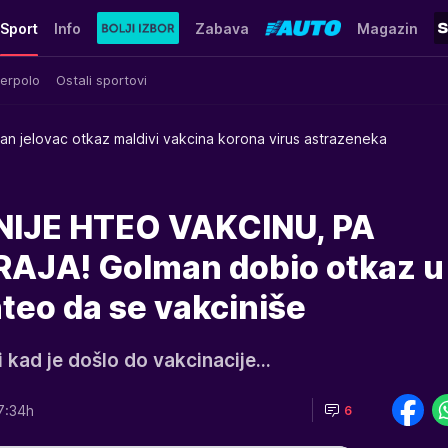
Sport
Info
Zabava
Magazin
erpolo
Ostali sportovi
lan jelovac otkaz maldivi vakcina korona virus astrazeneka
IJE HTEO VAKCINU, PA
AJA! Golman dobio otkaz u
hteo da se vakciniše
i kad je došlo do vakcinacije...
7:34h
6