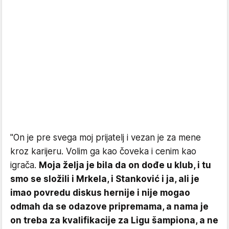
''On je pre svega moj prijatelj i vezan je za mene
kroz karijeru. Volim ga kao čoveka i cenim kao
igrača.
Moja želja je bila da on dođe u klub, i tu
smo se složili i Mrkela, i Stanković i ja, ali je
imao povredu diskus hernije i nije mogao
odmah da se odazove pripremama, a nama je
on treba za kvalifikacije za Ligu šampiona, a ne