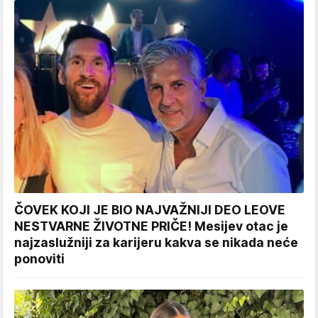
ČOVEK KOJI JE BIO NAJVAŽNIJI DEO LEOVE
NESTVARNE ŽIVOTNE PRIČE! Mesijev otac je
najzaslužniji za karijeru kakva se nikada neće
ponoviti