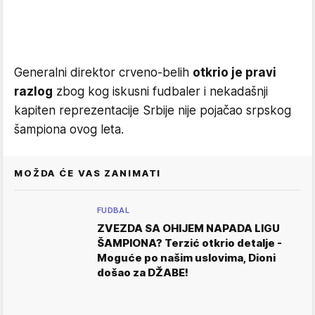
Generalni direktor crveno-belih
otkrio je pravi
razlog
zbog kog iskusni fudbaler i nekadašnji
kapiten reprezentacije Srbije nije pojačao srpskog
šampiona ovog leta.
MOŽDA ĆE VAS ZANIMATI
FUDBAL
ZVEZDA SA OHIJEM NAPADA LIGU
ŠAMPIONA? Terzić otkrio detalje -
Moguće po našim uslovima, Dioni
došao za DŽABE!