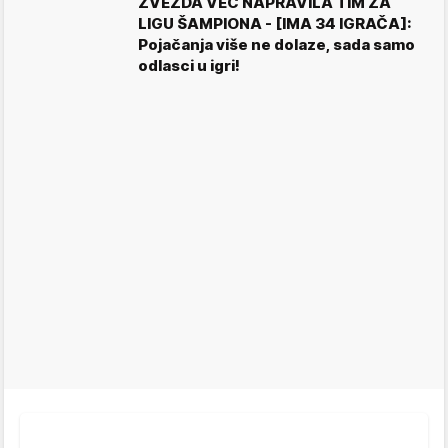
ZVEZDA VEĆ NAPRAVILA TIM ZA
LIGU ŠAMPIONA - [IMA 34 IGRAČA]:
Pojačanja više ne dolaze, sada samo
odlasci u igri!