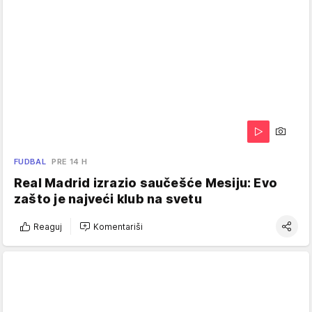
FUDBAL
PRE 14 H
Real Madrid izrazio saučešće Mesiju: Evo
zašto je najveći klub na svetu
Reaguj
Komentariši