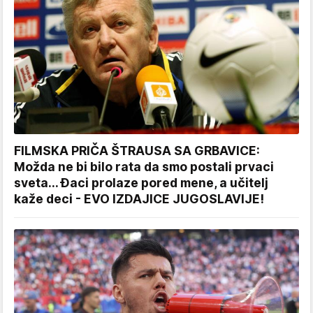
FILMSKA PRIČA ŠTRAUSA SA GRBAVICE:
Možda ne bi bilo rata da smo postali prvaci
sveta... Đaci prolaze pored mene, a učitelj
kaže deci - EVO IZDAJICE JUGOSLAVIJE!