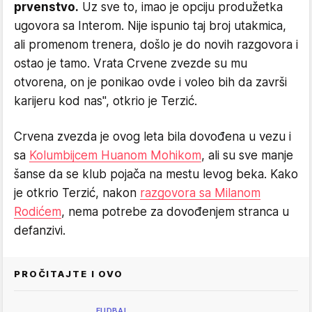
prvenstvo.
Uz sve to, imao je opciju produžetka
ugovora sa Interom. Nije ispunio taj broj utakmica,
ali promenom trenera, došlo je do novih razgovora i
ostao je tamo. Vrata Crvene zvezde su mu
otvorena, on je ponikao ovde i voleo bih da završi
karijeru kod nas'', otkrio je Terzić.
Crvena zvezda je ovog leta bila dovođena u vezu i
sa
Kolumbijcem Huanom Mohikom
, ali su sve manje
šanse da se klub pojača na mestu levog beka. Kako
je otkrio Terzić, nakon
razgovora sa Milanom
Rodićem
, nema potrebe za dovođenjem stranca u
defanzivi.
PROČITAJTE I OVO
FUDBAL