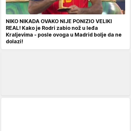
NIKO NIKADA OVAKO NIJE PONIZIO VELIKI
REAL! Kako je Rodri zabio nož u leđa
Kraljevima - posle ovoga u Madrid bolje da ne
dolazi!