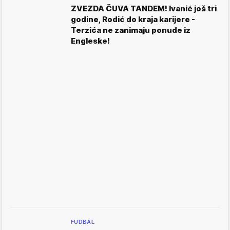
ZVEZDA ČUVA TANDEM! Ivanić još tri
godine, Rodić do kraja karijere -
Terzića ne zanimaju ponude iz
Engleske!
FUDBAL