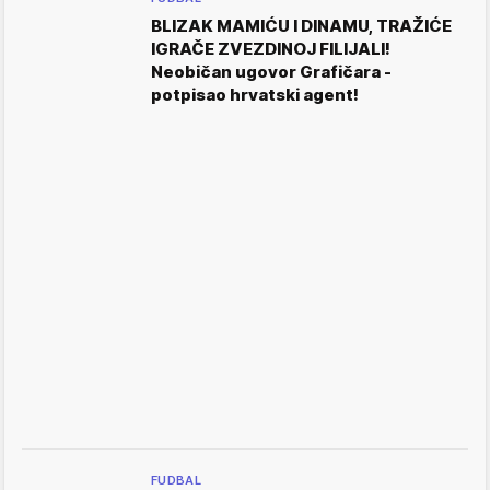
BLIZAK MAMIĆU I DINAMU, TRAŽIĆE
IGRAČE ZVEZDINOJ FILIJALI!
Neobičan ugovor Grafičara -
potpisao hrvatski agent!
FUDBAL