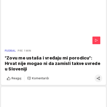
FUDBAL
PRE 1 MIN
"Zovu me ustaša i vređaju mi porodicu":
Hrvat nije mogao ni da zamisli takve uvrede
u Sloveniji
Reaguj
Komentariši