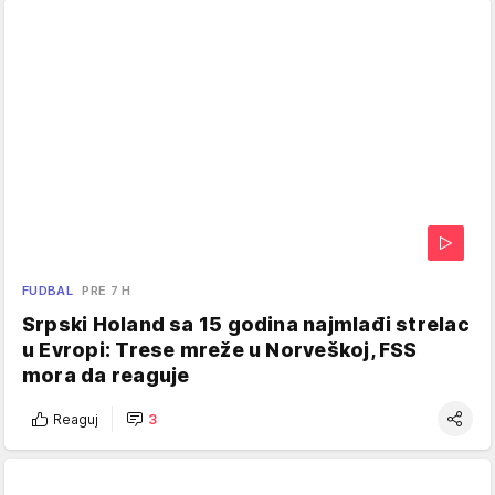
FUDBAL
PRE 7 H
Srpski Holand sa 15 godina najmlađi strelac
u Evropi: Trese mreže u Norveškoj, FSS
mora da reaguje
Reaguj
3