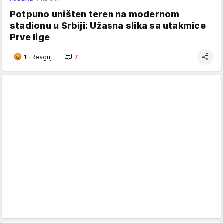
Potpuno uništen teren na modernom
stadionu u Srbiji: Užasna slika sa utakmice
Prve lige
1
·
Reaguj
7