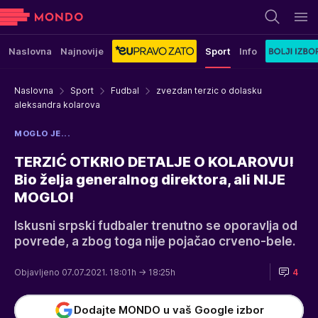
Naslovna
Najnovije
Sport
Info
Naslovna
Sport
Fudbal
zvezdan terzic o dolasku
aleksandra kolarova
MOGLO JE...
TERZIĆ OTKRIO DETALJE O KOLAROVU!
Bio želja generalnog direktora, ali NIJE
MOGLO!
Iskusni srpski fudbaler trenutno se oporavlja od
povrede, a zbog toga nije pojačao crveno-bele.
Objavljeno 07.07.2021. 18:01h
→ 18:25h
4
Dodajte MONDO u vaš Google izbor