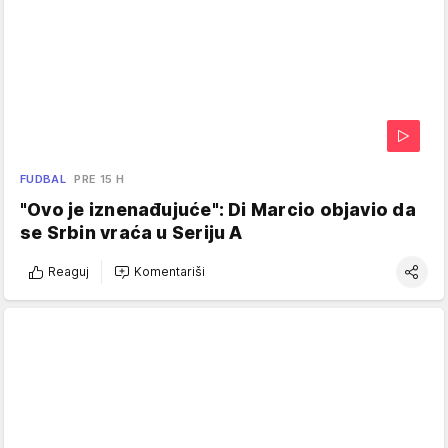
FUDBAL
PRE 15 H
"Ovo je iznenađujuće": Di Marcio objavio da
se Srbin vraća u Seriju A
Reaguj
Komentariši