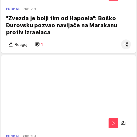
FUDBAL
PRE 2 H
"Zvezda je bolji tim od Hapoela": Boško
Đurovsku pozvao navijače na Marakanu
protiv Izraelaca
Reaguj
1
FUDBAL
PRE 3 H