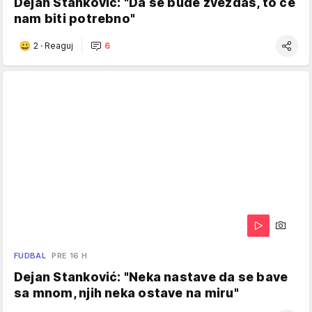
Dejan Stanković: "Da se bude zvezdaš, to će
nam biti potrebno"
2
·
Reaguj
6
FUDBAL
PRE 16 H
Dejan Stanković: "Neka nastave da se bave
sa mnom, njih neka ostave na miru"