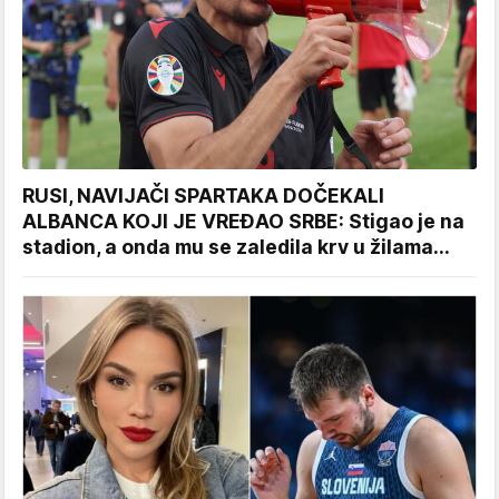
RUSI, NAVIJAČI SPARTAKA DOČEKALI
ALBANCA KOJI JE VREĐAO SRBE: Stigao je na
stadion, a onda mu se zaledila krv u žilama...