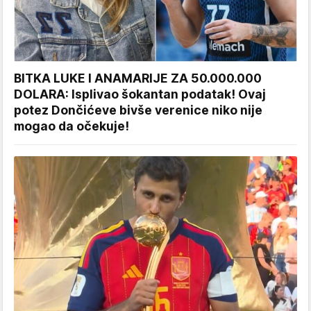
BITKA LUKE I ANAMARIJE ZA 50.000.000
DOLARA: Isplivao šokantan podatak! Ovaj
potez Dončićeve bivše verenice niko nije
mogao da očekuje!