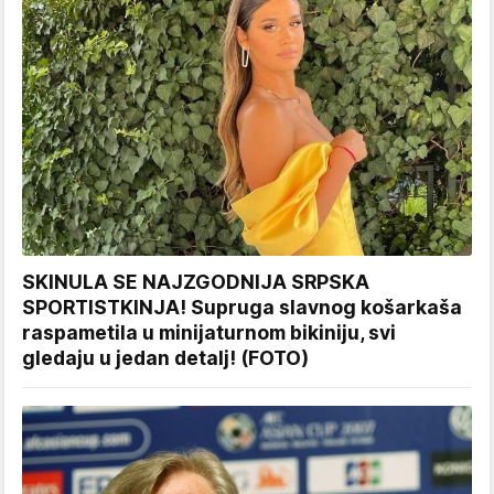
SKINULA SE NAJZGODNIJA SRPSKA
SPORTISTKINJA! Supruga slavnog košarkaša
raspametila u minijaturnom bikiniju, svi
gledaju u jedan detalj! (FOTO)