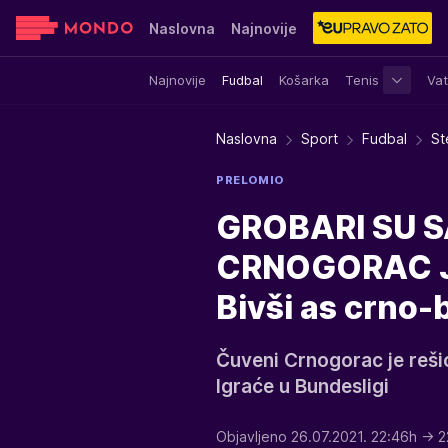
Naslovna
Najnovije
Najnovije
Fudbal
Košarka
Tenis
Vat
Sensa
Stvar ukusa
Yumama
Naslovna
Sport
Fudbal
St
PRELOMIO
GROBARI SU S
CRNOGORAC J
Bivši as crno-
Čuveni Crnogorac je rešio
Igraće u Bundesligi
Objavljeno 26.07.2021. 22:46h
→ 2