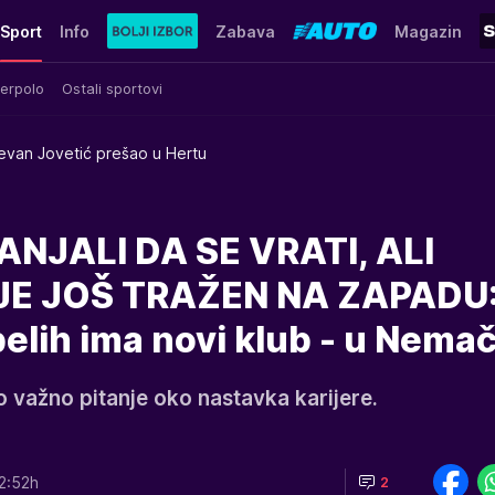
Sport
Info
Zabava
Magazin
erpolo
Ostali sportovi
evan Jovetić prešao u Hertu
ANJALI DA SE VRATI, ALI
E JOŠ TRAŽEN NA ZAPADU
belih ima novi klub - u Nemač
 važno pitanje oko nastavka karijere.
2:52h
2