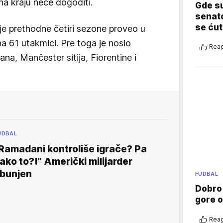
 na kraju neće dogoditi.
Gde su
senato
se ćut
je prethodne četiri sezone proveo u
a 61 utakmici. Pre toga je nosio
Reag
lana, Mančester sitija, Fiorentine i
UDBAL
Ramadani kontroliše igrače? Pa
ako to?!" Američki milijarder
bunjen
FUDBAL
Dobro
gore 
Reag