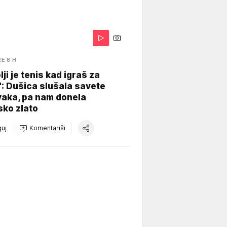
RE 8 H
lji je tenis kad igraš za
": Dušica slušala savete
vaka, pa nam donela
sko zlato
uj
Komentariši