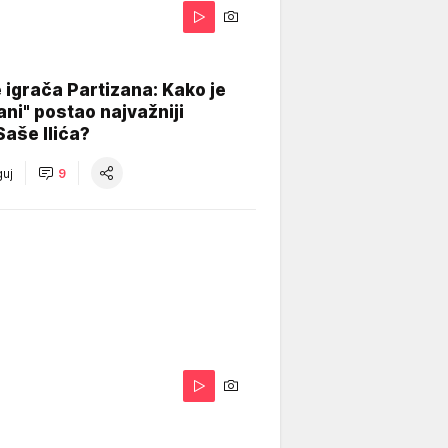
igrača Partizana: Kako je
ani" postao najvažniji
Saše Ilića?
uj
9