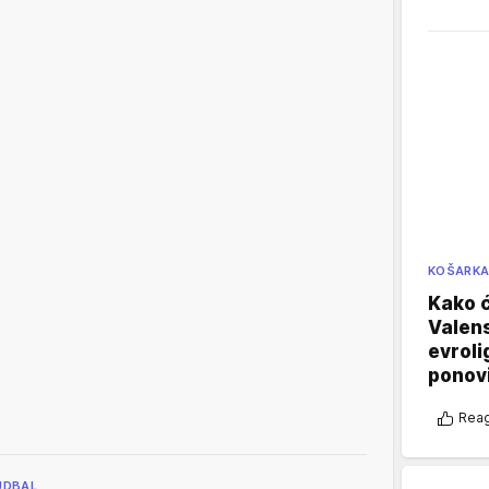
KOŠARK
Kako ć
Valens
evroli
ponovi
Reag
UDBAL