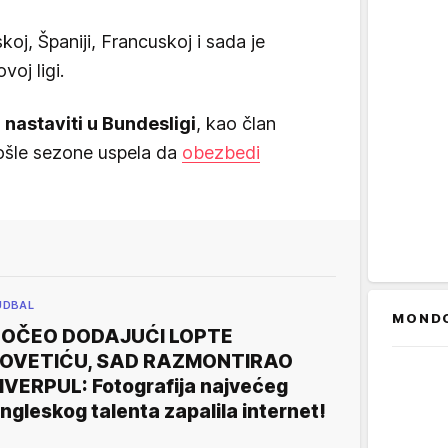
leskoj, Španiji, Francuskoj i sada je
oj ligi.
 nastaviti u Bundesligi
, kao član
rošle sezone uspela da
obezbedi
UDBAL
MOND
POČEO DODAJUĆI LOPTE
JOVETIĆU, SAD RAZMONTIRAO
IVERPUL: Fotografija najvećeg
ngleskog talenta zapalila internet!