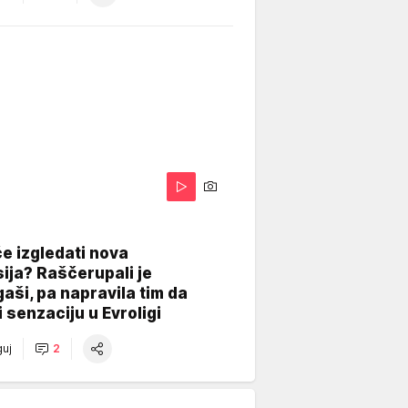
A
e izgledati nova
ija? Raščerupali je
gaši, pa napravila tim da
 senzaciju u Evroligi
uj
2