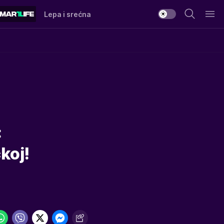
Lepa i srećna
:
koj!