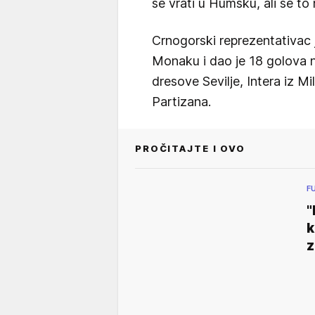
se vrati u Humsku, ali se to
Crnogorski reprezentativac 
Monaku i dao je 18 golova n
dresove Sevilje, Intera iz Mi
Partizana.
PROČITAJTE I OVO
F
"
k
z