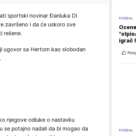
ati sportski novinar Đanluka Di
FUDBAL
sve završeno i da će uskoro sve
Ocene 
i rešene.
"otpis
igrač 
nji ugovor sa Hertom kao slobodan
Reag
.
oko njegove odluke o nastavku
 su se potajno nadali da bi mogao da
FUDBAL