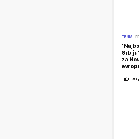
TENIS
P
"Najbo
Srbiju
za No
evrop
Reag