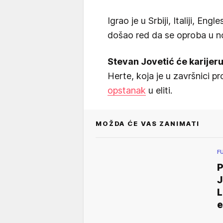
Igrao je u Srbiji, Italiji, Eng
došao red da se oproba u nov
Stevan Jovetić će karijeru
Herte, koja je u završnici p
opstanak
u eliti.
MOŽDA ĆE VAS ZANIMATI
F
L
e