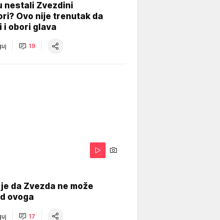
 nestali Zvezdini
ri? Ovo nije trenutak da
i i obori glava
uj
19
 je da Zvezda ne može
od ovoga
uj
17