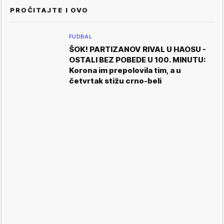
PROČITAJTE I OVO
FUDBAL
ŠOK! PARTIZANOV RIVAL U HAOSU -
OSTALI BEZ POBEDE U 100. MINUTU:
Korona im prepolovila tim, a u
četvrtak stižu crno-beli