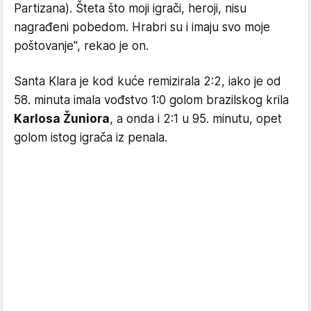
Partizana). Šteta što moji igrači, heroji, nisu
nagrađeni pobedom. Hrabri su i imaju svo moje
poštovanje", rekao je on.
Santa Klara je kod kuće remizirala 2:2, iako je od
58. minuta imala vođstvo 1:0 golom brazilskog krila
Karlosa Žuniora
, a onda i 2:1 u 95. minutu, opet
golom istog igrača iz penala.