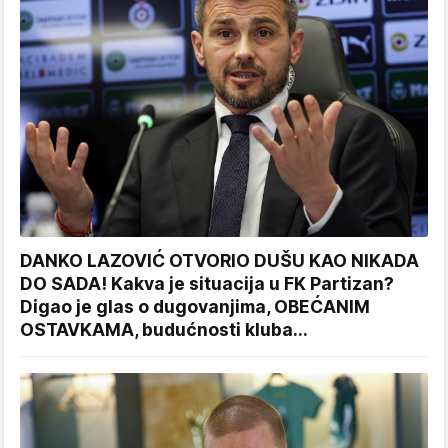
DANKO LAZOVIĆ OTVORIO DUŠU KAO NIKADA
DO SADA! Kakva je situacija u FK Partizan?
Digao je glas o dugovanjima, OBEĆANIM
OSTAVKAMA, budućnosti kluba...