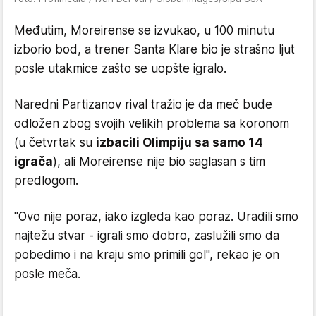
Međutim, Moreirense se izvukao, u 100 minutu
izborio bod, a trener Santa Klare bio je strašno ljut
posle utakmice zašto se uopšte igralo.
Naredni Partizanov rival tražio je da meč bude
odložen zbog svojih velikih problema sa koronom
(u četvrtak su
izbacili Olimpiju sa samo 14
igrača
), ali Moreirense nije bio saglasan s tim
predlogom.
"Ovo nije poraz, iako izgleda kao poraz. Uradili smo
najtežu stvar - igrali smo dobro, zaslužili smo da
pobedimo i na kraju smo primili gol", rekao je on
posle meča.