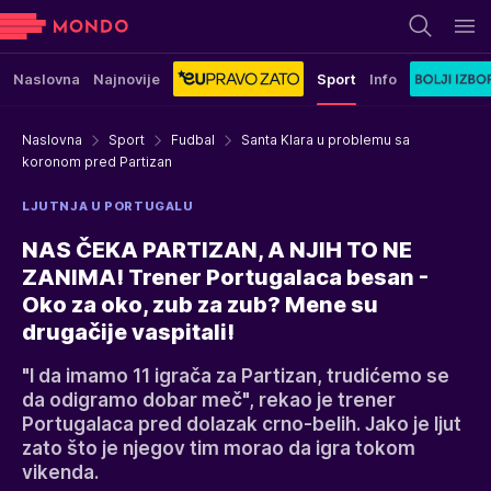
Naslovna
Najnovije
Sport
Info
Naslovna
Sport
Fudbal
Santa Klara u problemu sa
koronom pred Partizan
LJUTNJA U PORTUGALU
NAS ČEKA PARTIZAN, A NJIH TO NE
ZANIMA! Trener Portugalaca besan -
Oko za oko, zub za zub? Mene su
drugačije vaspitali!
"I da imamo 11 igrača za Partizan, trudićemo se
da odigramo dobar meč", rekao je trener
Portugalaca pred dolazak crno-belih. Jako je ljut
zato što je njegov tim morao da igra tokom
vikenda.