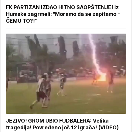
FK PARTIZAN IZDAO HITNO SAOPŠTENJE! Iz
Humske zagrmeli: "Moramo da se zapitamo -
ČEMU TO?!"
JEZIVO! GROM UBIO FUDBALERA: Velika
tragedija! Povređeno još 12 igrača! (VIDEO)