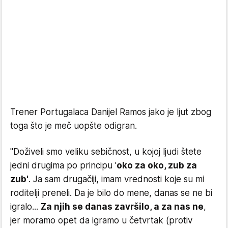
Trener Portugalaca Danijel Ramos jako je ljut zbog
toga što je meč uopšte odigran.
"Doživeli smo veliku sebičnost, u kojoj ljudi štete
jedni drugima po principu '
oko za oko, zub za
zub'
. Ja sam drugačiji, imam vrednosti koje su mi
roditelji preneli. Da je bilo do mene, danas se ne bi
igralo...
Za njih se danas završilo, a za nas ne
,
jer moramo opet da igramo u četvrtak (protiv