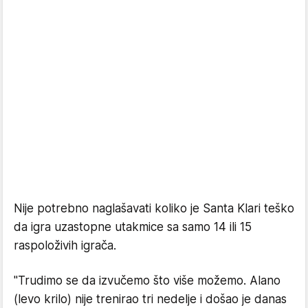
Nije potrebno naglašavati koliko je Santa Klari teško
da igra uzastopne utakmice sa samo 14 ili 15
raspoloživih igrača.
"Trudimo se da izvučemo što više možemo. Alano
(levo krilo) nije trenirao tri nedelje i došao je danas