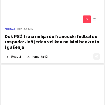
FUDBAL
PRE 46 MIN
Dok PSŽ troši milijarde francuski fudbal se
raspada: Još jedan velikan na ivici bankrota
i gašenja
Reaguj
Komentariši