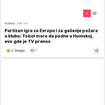
FUDBAL
PRE 2 H
Partizan igra za Evropu i za gašenje požara
u klubu: Tobol mora da padne u Humskoj,
evo gde je TV prenos
2
·
Reaguj
1