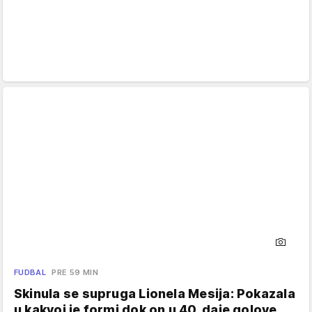
FUDBAL
PRE 59 MIN
Skinula se supruga Lionela Mesija: Pokazala
u kakvoj je formi dok on u 40. daje golove