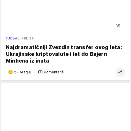
FUDBAL
PRE 2 H
Najdramatičniji Zvezdin transfer ovog leta:
Ukrajinske kriptovalute i let do Bajern
Minhena iz inata
2
·
Reaguj
Komentariši