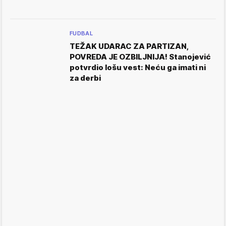
FUDBAL
TEŽAK UDARAC ZA PARTIZAN,
POVREDA JE OZBILJNIJA! Stanojević
potvrdio lošu vest: Neću ga imati ni
za derbi