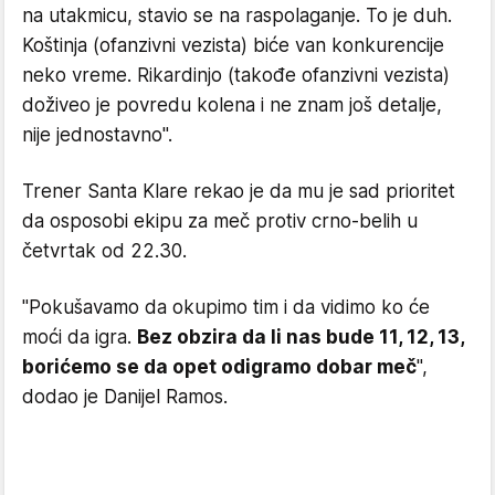
na utakmicu, stavio se na raspolaganje. To je duh.
Koštinja (ofanzivni vezista) biće van konkurencije
neko vreme. Rikardinjo (takođe ofanzivni vezista)
doživeo je povredu kolena i ne znam još detalje,
nije jednostavno".
Trener Santa Klare rekao je da mu je sad prioritet
da osposobi ekipu za meč protiv crno-belih u
četvrtak od 22.30.
"Pokušavamo da okupimo tim i da vidimo ko će
moći da igra.
Bez obzira da li nas bude 11, 12, 13,
borićemo se da opet odigramo dobar meč
",
dodao je Danijel Ramos.