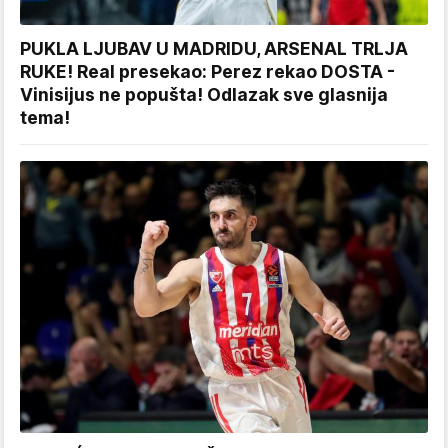
PUKLA LJUBAV U MADRIDU, ARSENAL TRLJA
RUKE! Real presekao: Perez rekao DOSTA -
Vinisijus ne popušta! Odlazak sve glasnija
tema!