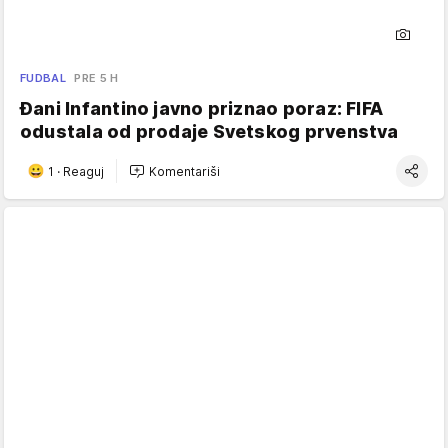
FUDBAL
PRE 5 H
Đani Infantino javno priznao poraz: FIFA
odustala od prodaje Svetskog prvenstva
1
·
Reaguj
Komentariši