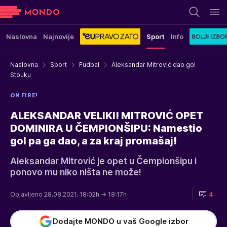
Naslovna
Najnovije
Sport
Info
Naslovna
Sport
Fudbal
Aleksandar Mitrović dao gol
Stouku
ON FIRE!
ALEKSANDAR VELIKI! MITROVIĆ OPET
DOMINIRA U ČEMPIONŠIPU: Namestio
gol pa ga dao, a za kraj promašaj!
Aleksandar Mitrović je opet u Čempionšipu i
ponovo mu niko ništa ne može!
Objavljeno 28.08.2021. 18:02h
→ 18:17h
4
Dodajte MONDO u vaš Google izbor