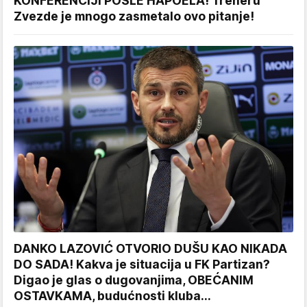
KONFERENCIJI POSLE HAPOELA! Treneru
Zvezde je mnogo zasmetalo ovo pitanje!
DANKO LAZOVIĆ OTVORIO DUŠU KAO NIKADA
DO SADA! Kakva je situacija u FK Partizan?
Digao je glas o dugovanjima, OBEĆANIM
OSTAVKAMA, budućnosti kluba...