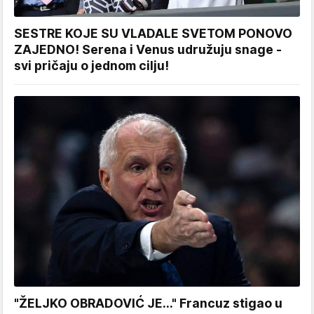
SESTRE KOJE SU VLADALE SVETOM PONOVO
ZAJEDNO! Serena i Venus udružuju snage -
svi pričaju o jednom cilju!
"ŽELJKO OBRADOVIĆ JE..." Francuz stigao u