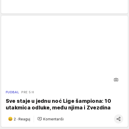
FUDBAL
PRE 5 H
Sve staje u jednu noć Lige šampiona: 10
utakmica odluke, među njima i Zvezdina
2
·
Reaguj
Komentariši