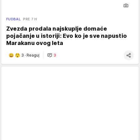
FUDBAL
PRE 7 H
Zvezda prodala najskuplje domaće
pojačanje u istoriji: Evo ko je sve napustio
Marakanu ovog leta
3
·
Reaguj
3