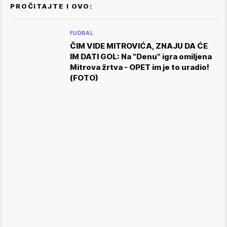
PROČITAJTE I OVO:
FUDBAL
ČIM VIDE MITROVIĆA, ZNAJU DA ĆE
IM DATI GOL: Na "Denu" igra omiljena
Mitrova žrtva - OPET im je to uradio!
(FOTO)