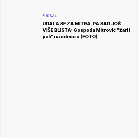
FUDBAL
UDALA SE ZA MITRA, PA SAD JOŠ
VIŠE BLISTA: Gospođa Mitrović "žari i
pali" na odmoru (FOTO)