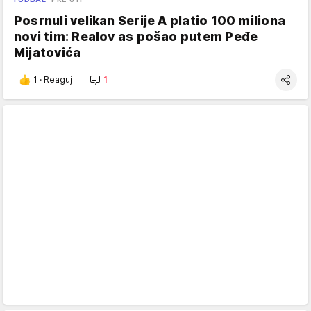
Posrnuli velikan Serije A platio 100 miliona
novi tim: Realov as pošao putem Peđe
Mijatovića
1
·
Reaguj
1