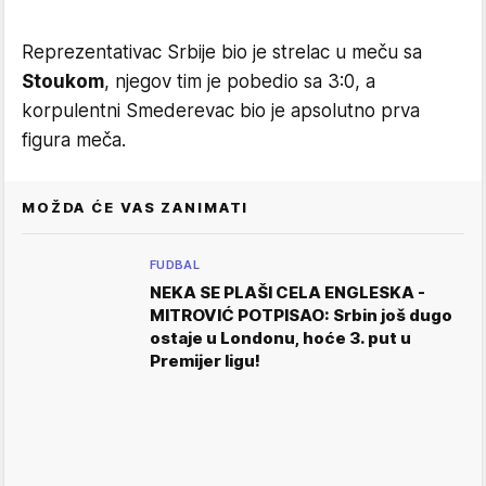
Reprezentativac Srbije bio je strelac u meču sa
Stoukom
, njegov tim je pobedio sa 3:0, a
korpulentni Smederevac bio je apsolutno prva
figura meča.
MOŽDA ĆE VAS ZANIMATI
FUDBAL
NEKA SE PLAŠI CELA ENGLESKA -
MITROVIĆ POTPISAO: Srbin još dugo
ostaje u Londonu, hoće 3. put u
Premijer ligu!