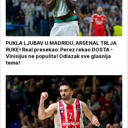
PUKLA LJUBAV U MADRIDU, ARSENAL TRLJA
RUKE! Real presekao: Perez rekao DOSTA -
Vinisijus ne popušta! Odlazak sve glasnija
tema!