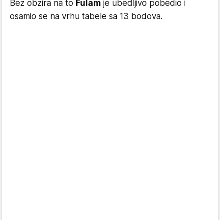
Bez obzira na to
Fulam
je ubedljivo pobedio i
osamio se na vrhu tabele sa 13 bodova.