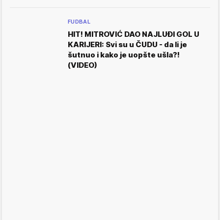
FUDBAL
HIT! MITROVIĆ DAO NAJLUĐI GOL U
KARIJERI: Svi su u ČUDU - da li je
šutnuo i kako je uopšte ušla?!
(VIDEO)