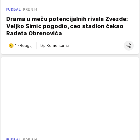
FUDBAL
PRE 8 H
Drama u meču potencijalnih rivala Zvezde:
Veljko Simić pogodio, ceo stadion čekao
Radeta Obrenovića
1
·
Reaguj
Komentariši
FUDBAL
PRE 8 H