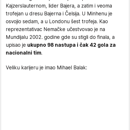
Kajzerslauternom, lider Bajera, a zatim i veoma
trofejan u dresu Bajerna i Čelsija. U Minhenu je
osvojio sedam, a u Londonu šest trofeja. Kao
reprezentativac Nemačke učestvovao je na
Mundijalu 2002. godine gde su stigli do finala, a
upisao je
ukupno 98 nastupa i čak 42 gola za
nacionalni tim
.
Veliku karijeru je imao Mihael Balak: