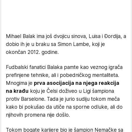
Mihael Balak ima još dvojicu sinova, Luisa i Đordija, a
dobio ih je u braku sa Simon Lambe, koji je
okončan 2012. godine.
Fudbalski fanatici Balaka pamte kao veznog igrača
prefinjene tehnike, ali i pobedničkog mentaliteta.
Mnogima je
prva asocijacija na njega reakcija
na krađu
koju je Čelsi doživeo u Ligi šampiona
protiv Barselone. Tada je jurio sudiju tokom meča
kako bi pokušao da utiče na sporne odluke, ali do
njihovih promena nije došlo.
Tokom bogate karijere bio je šampion Nemačke sa