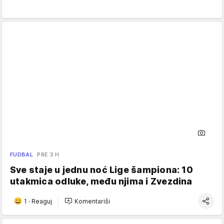
FUDBAL
PRE 3 H
Sve staje u jednu noć Lige šampiona: 10
utakmica odluke, među njima i Zvezdina
1
·
Reaguj
Komentariši