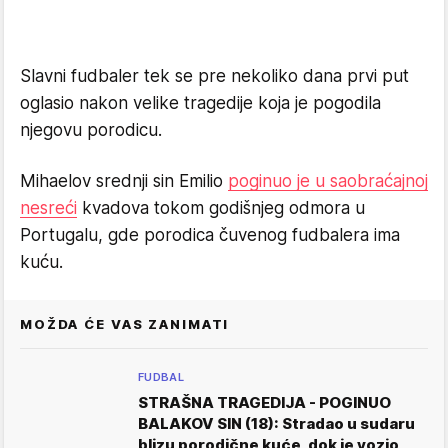
Slavni fudbaler tek se pre nekoliko dana prvi put
oglasio nakon velike tragedije koja je pogodila
njegovu porodicu.
Mihaelov srednji sin Emilio
poginuo je u saobraćajnoj
nesreći
kvadova tokom godišnjeg odmora u
Portugalu, gde porodica čuvenog fudbalera ima
kuću.
MOŽDA ĆE VAS ZANIMATI
FUDBAL
STRAŠNA TRAGEDIJA - POGINUO
BALAKOV SIN (18): Stradao u sudaru
blizu porodične kuće, dok je vozio