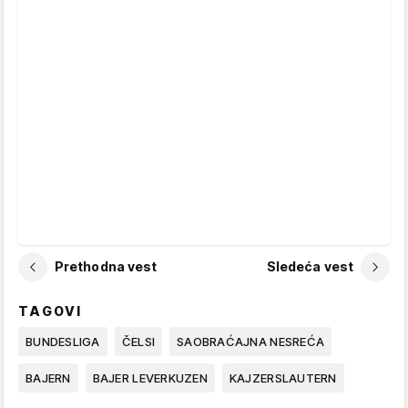
Prethodna vest
Sledeća vest
TAGOVI
BUNDESLIGA
ČELSI
SAOBRAĆAJNA NESREĆA
BAJERN
BAJER LEVERKUZEN
KAJZERSLAUTERN