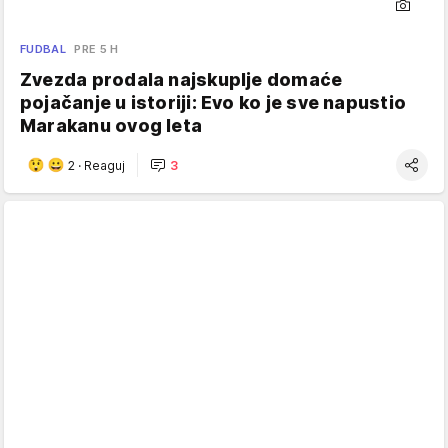
FUDBAL
PRE 5 H
Zvezda prodala najskuplje domaće
pojačanje u istoriji: Evo ko je sve napustio
Marakanu ovog leta
2
·
Reaguj
3