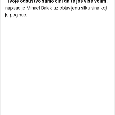
''
Tvoje odsustvo samo čini da te još više volim
'',
napisao je Mihael Balak uz objavljenu sliku sina koji
je poginuo.