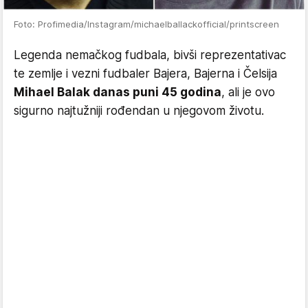
Foto: Profimedia/Instagram/michaelballackofficial/printscreen
Legenda nemačkog fudbala, bivši reprezentativac
te zemlje i vezni fudbaler Bajera, Bajerna i Čelsija
Mihael Balak danas puni 45 godina
, ali je ovo
sigurno najtužniji rođendan u njegovom životu.