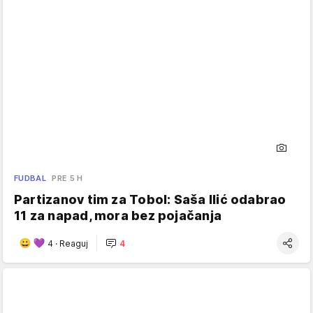
FUDBAL
PRE 5 H
Partizanov tim za Tobol: Saša Ilić odabrao
11 za napad, mora bez pojačanja
4
·
Reaguj
4