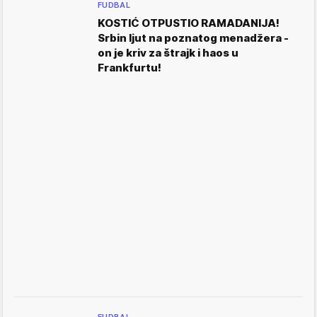
FUDBAL
KOSTIĆ OTPUSTIO RAMADANIJA!
Srbin ljut na poznatog menadžera -
on je kriv za štrajk i haos u
Frankfurtu!
FUDBAL