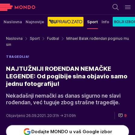
Naslovna
Najnovije
Sport
Info
Naslovna
Sport
Fudbal
Mihael Balak rođendan poginuo mu
sin
TRAGEDIJA!
NAJTUŽNIJI ROĐENDAN NEMAČKE
LEGENDE: Od pogibije sina objavio samo
jednu fotografiju!
Nekadašnji nemački as danas sigurno ne slavi
rođendan, već tuguje zbog strašne tragedije.
Objavljeno 26.09.2021. 20:31h
→ 21:09h
9
Dodajte MONDO u vaš Google izbor