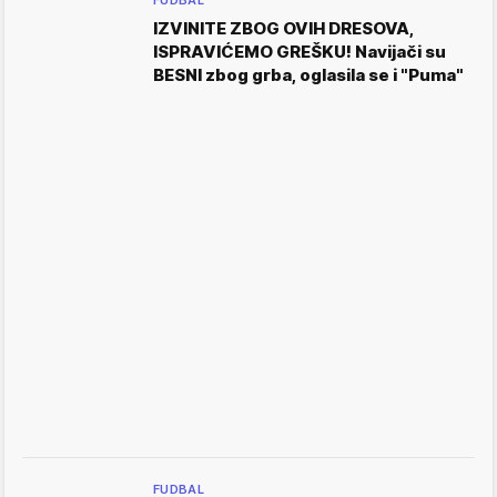
IZVINITE ZBOG OVIH DRESOVA,
ISPRAVIĆEMO GREŠKU! Navijači su
BESNI zbog grba, oglasila se i "Puma"
FUDBAL