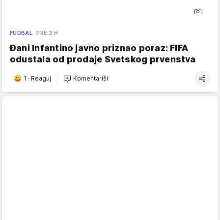
FUDBAL
PRE 3 H
Đani Infantino javno priznao poraz: FIFA
odustala od prodaje Svetskog prvenstva
1
·
Reaguj
Komentariši