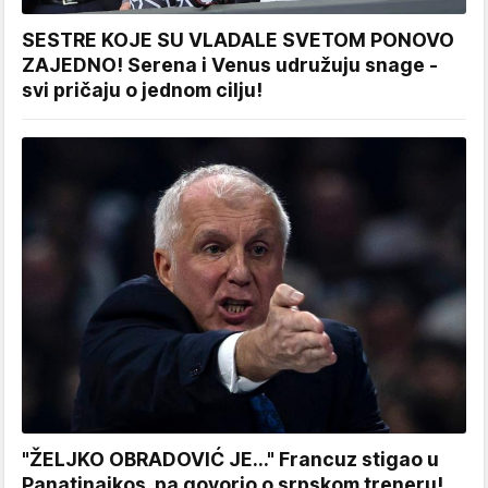
SESTRE KOJE SU VLADALE SVETOM PONOVO
ZAJEDNO! Serena i Venus udružuju snage -
svi pričaju o jednom cilju!
"ŽELJKO OBRADOVIĆ JE..." Francuz stigao u
Panatinaikos, pa govorio o srpskom treneru!