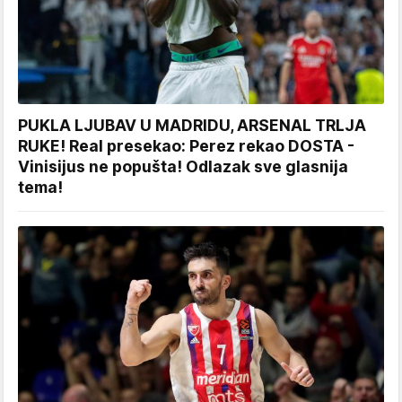
PUKLA LJUBAV U MADRIDU, ARSENAL TRLJA
RUKE! Real presekao: Perez rekao DOSTA -
Vinisijus ne popušta! Odlazak sve glasnija
tema!