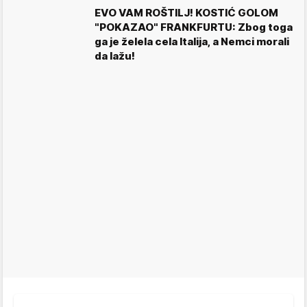
EVO VAM ROŠTILJ! KOSTIĆ GOLOM
"POKAZAO" FRANKFURTU: Zbog toga
ga je želela cela Italija, a Nemci morali
da lažu!