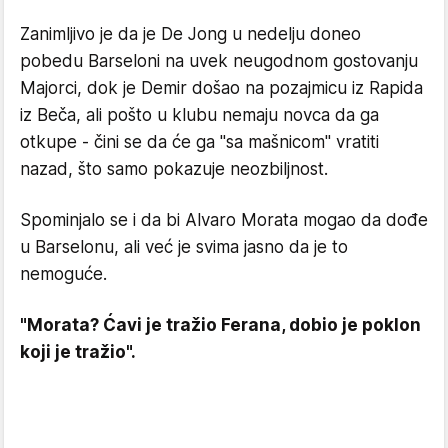
Zanimljivo je da je De Jong u nedelju doneo
pobedu Barseloni na uvek neugodnom gostovanju
Majorci, dok je Demir došao na pozajmicu iz Rapida
iz Beča, ali pošto u klubu nemaju novca da ga
otkupe - čini se da će ga "sa mašnicom" vratiti
nazad, što samo pokazuje neozbiljnost.
Spominjalo se i da bi Alvaro Morata mogao da dođe
u Barselonu, ali već je svima jasno da je to
nemoguće.
"Morata? Ćavi je tražio Ferana, dobio je poklon
koji je tražio".