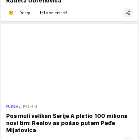
Radeta Obrenovića
1
·
Reaguj
Komentariši
FUDBAL
PRE 4 H
Posrnuli velikan Serije A platio 100 miliona
novi tim: Realov as pošao putem Peđe
Mijatovića