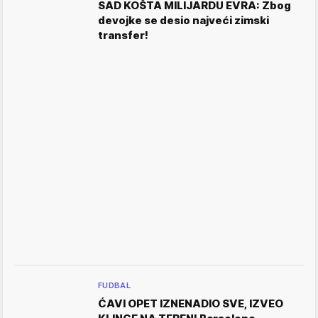
SAD KOŠTA MILIJARDU EVRA: Zbog
devojke se desio najveći zimski
transfer!
FUDBAL
ĆAVI OPET IZNENADIO SVE, IZVEO