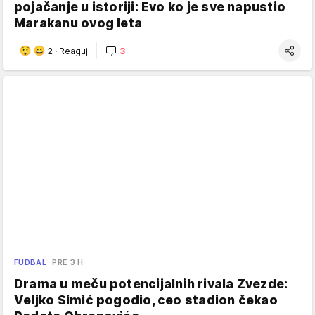
pojačanje u istoriji: Evo ko je sve napustio
Marakanu ovog leta
2
·
Reaguj
3
FUDBAL
PRE 3 H
Drama u meču potencijalnih rivala Zvezde:
Veljko Simić pogodio, ceo stadion čekao