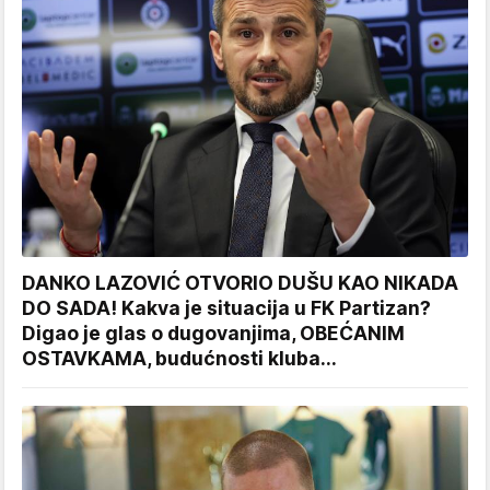
DANKO LAZOVIĆ OTVORIO DUŠU KAO NIKADA
DO SADA! Kakva je situacija u FK Partizan?
Digao je glas o dugovanjima, OBEĆANIM
OSTAVKAMA, budućnosti kluba...