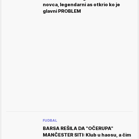
novca, legendarni as otkrio ko je
glavni PROBLEM
FUDBAL
BARSA REŠILA DA "OČERUPA"
MANČESTER SITI: Klub u haosu, a čim