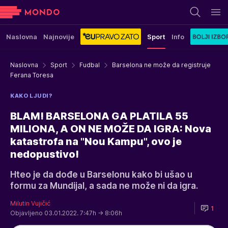
Naslovna
Najnovije
Sport
Info
Naslovna
Sport
Fudbal
Barselona ne može da registruje
Ferana Toresa
KAKO LJUDI?
BLAM! BARSELONA GA PLATILA 55
MILIONA, A ON NE MOŽE DA IGRA: Nova
katastrofa na "Nou Kampu", ovo je
nedopustivo!
Hteo je da dođe u Barselonu kako bi ušao u
formu za Mundijal, a sada ne može ni da igra.
Milutin Vujičić
1
Objavljeno 03.01.2022. 7:47h
→ 8:06h