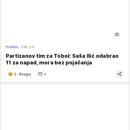
FUDBAL
PRE 2 H
Partizanov tim za Tobol: Saša Ilić odabrao
11 za napad, mora bez pojačanja
3
·
Reaguj
4