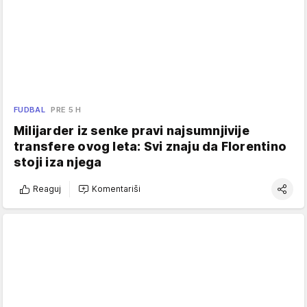
FUDBAL
PRE 5 H
Milijarder iz senke pravi najsumnjivije
transfere ovog leta: Svi znaju da Florentino
stoji iza njega
Reaguj
Komentariši