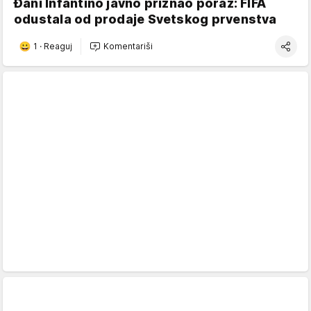
Đani Infantino javno priznao poraz: FIFA
odustala od prodaje Svetskog prvenstva
1
·
Reaguj
Komentariši