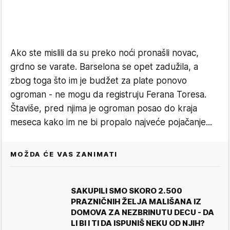
Ako ste mislili da su preko noći pronašli novac,
grdno se varate. Barselona se opet zadužila, a
zbog toga što im je budžet za plate ponovo
ogroman - ne mogu da registruju Ferana Toresa.
Štaviše, pred njima je ogroman posao do kraja
meseca kako im ne bi propalo najveće pojačanje...
MOŽDA ĆE VAS ZANIMATI
SAKUPILI SMO SKORO 2.500
PRAZNIČNIH ŽELJA MALIŠANA IZ
DOMOVA ZA NEZBRINUTU DECU - DA
LI BI I TI DA ISPUNIŠ NEKU OD NJIH?