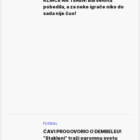
KLINCE NA TEREN! Barselona
pobedila, a za neke igrače niko do
sada nije čuo!
FUDBAL
ĆAVI PROGOVORIO O DEMBELEU!
"Stakleni" traži ogromnu svotu