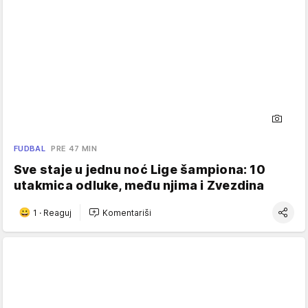
FUDBAL
PRE 47 MIN
Sve staje u jednu noć Lige šampiona: 10
utakmica odluke, među njima i Zvezdina
1
·
Reaguj
Komentariši