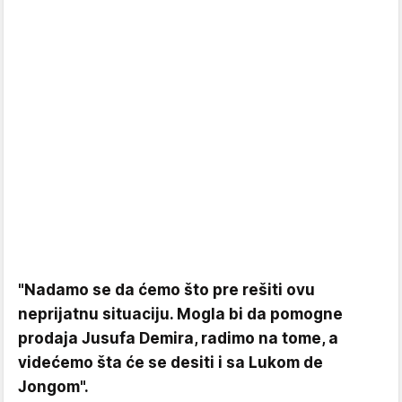
"Nadamo se da ćemo što pre rešiti ovu
neprijatnu situaciju. Mogla bi da pomogne
prodaja Jusufa Demira, radimo na tome, a
videćemo šta će se desiti i sa Lukom de
Jongom".