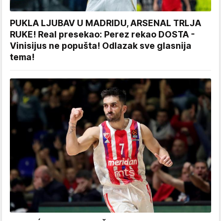
PUKLA LJUBAV U MADRIDU, ARSENAL TRLJA
RUKE! Real presekao: Perez rekao DOSTA -
Vinisijus ne popušta! Odlazak sve glasnija
tema!