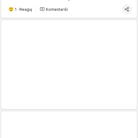
1
·
Reaguj
Komentariši