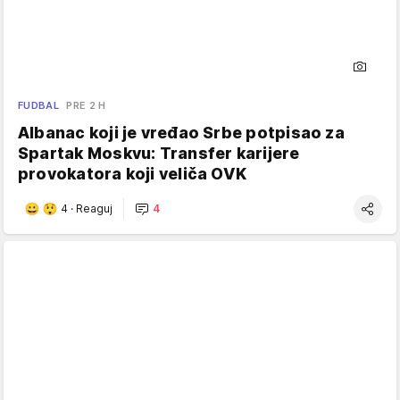
FUDBAL
PRE 2 H
Albanac koji je vređao Srbe potpisao za
Spartak Moskvu: Transfer karijere
provokatora koji veliča OVK
4
·
Reaguj
4