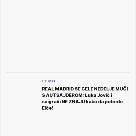
FUDBAL
REAL MADRID SE CELE NEDELJE MUČI
S AUTSAJDEROM: Luka Jović i
saigrači NE ZNAJU kako da pobede
Elče!