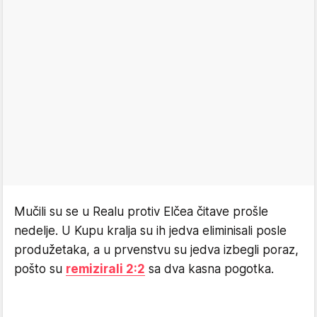
Mučili su se u Realu protiv Elčea čitave prošle
nedelje. U Kupu kralja su ih jedva eliminisali posle
produžetaka, a u prvenstvu su jedva izbegli poraz,
pošto su
remizirali 2:2
sa dva kasna pogotka.