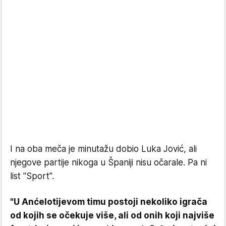
I na oba meča je minutažu dobio Luka Jović, ali
njegove partije nikoga u Španiji nisu očarale. Pa ni
list "Sport".
"U Anćelotijevom timu postoji nekoliko igrača
od kojih se očekuje više, ali od onih koji najviše