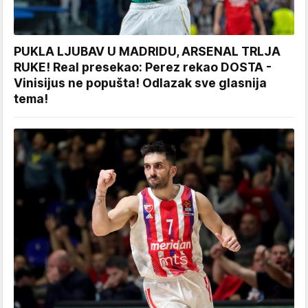
PUKLA LJUBAV U MADRIDU, ARSENAL TRLJA
RUKE! Real presekao: Perez rekao DOSTA -
Vinisijus ne popušta! Odlazak sve glasnija
tema!