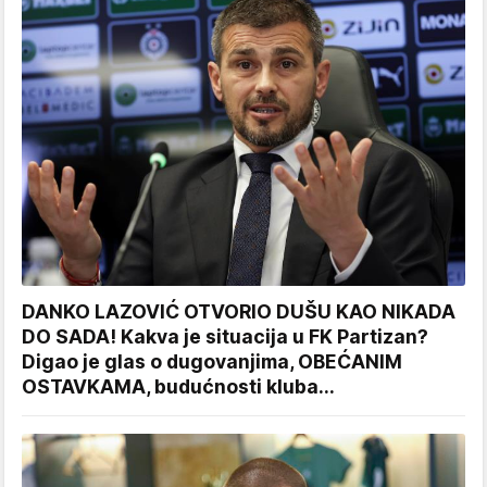
DANKO LAZOVIĆ OTVORIO DUŠU KAO NIKADA
DO SADA! Kakva je situacija u FK Partizan?
Digao je glas o dugovanjima, OBEĆANIM
OSTAVKAMA, budućnosti kluba...