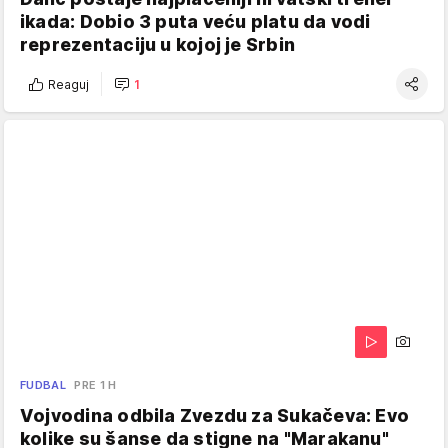
ikada: Dobio 3 puta veću platu da vodi
reprezentaciju u kojoj je Srbin
Reaguj
1
FUDBAL
PRE 1 H
Vojvodina odbila Zvezdu za Sukačeva: Evo
kolike su šanse da stigne na "Marakanu"