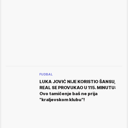
FUDBAL
LUKA JOVIĆ NIJE KORISTIO ŠANSU,
REAL SE PROVUKAO U 115. MINUTU:
Ovo tamičenje baš ne prija
"kraljevskom klubu"!