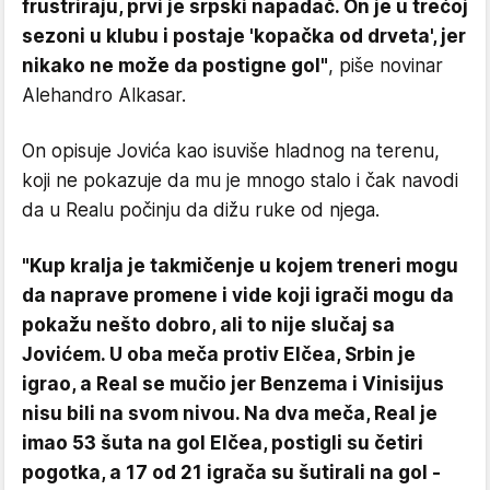
frustriraju, prvi je srpski napadač. On je u trećoj
sezoni u klubu i postaje 'kopačka od drveta', jer
nikako ne može da postigne gol"
, piše novinar
Alehandro Alkasar.
On opisuje Jovića kao isuviše hladnog na terenu,
koji ne pokazuje da mu je mnogo stalo i čak navodi
da u Realu počinju da dižu ruke od njega.
"Kup kralja je takmičenje u kojem treneri mogu
da naprave promene i vide koji igrači mogu da
pokažu nešto dobro, ali to nije slučaj sa
Jovićem. U oba meča protiv Elčea, Srbin je
igrao, a Real se mučio jer Benzema i Vinisijus
nisu bili na svom nivou. Na dva meča, Real je
imao 53 šuta na gol Elčea, postigli su četiri
pogotka, a 17 od 21 igrača su šutirali na gol -