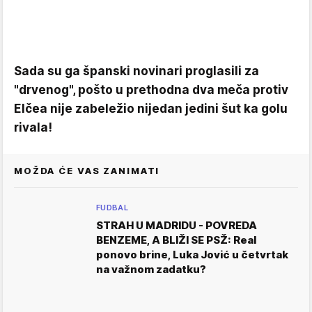
Sada su ga španski novinari proglasili za
"drvenog", pošto u prethodna dva meča protiv
Elčea nije zabeležio nijedan jedini šut ka golu
rivala!
MOŽDA ĆE VAS ZANIMATI
FUDBAL
STRAH U MADRIDU - POVREDA
BENZEME, A BLIŽI SE PSŽ: Real
ponovo brine, Luka Jović u četvrtak
na važnom zadatku?