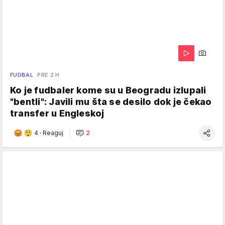
FUDBAL
PRE 2 H
Ko je fudbaler kome su u Beogradu izlupali
"bentli": Javili mu šta se desilo dok je čekao
transfer u Engleskoj
4
·
Reaguj
2