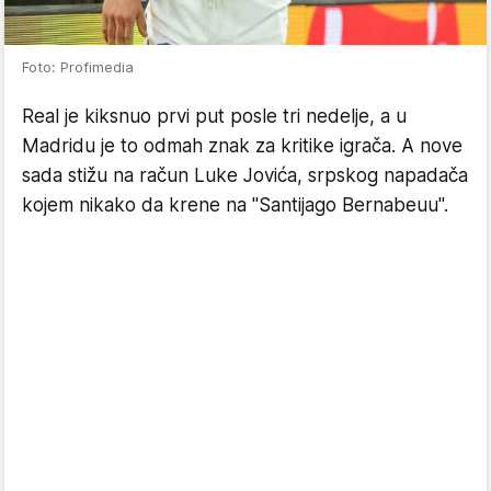
Foto: Profimedia
Real je kiksnuo prvi put posle tri nedelje, a u
Madridu je to odmah znak za kritike igrača. A nove
sada stižu na račun Luke Jovića, srpskog napadača
kojem nikako da krene na "Santijago Bernabeuu".