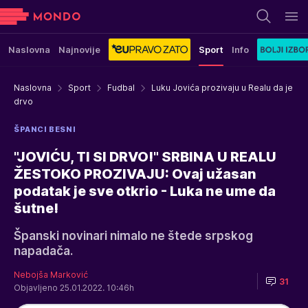
Naslovna
Najnovije
Sport
Info
Naslovna
Sport
Fudbal
Luku Jovića prozivaju u Realu da je
drvo
ŠPANCI BESNI
"JOVIĆU, TI SI DRVO!" SRBINA U REALU
ŽESTOKO PROZIVAJU: Ovaj užasan
podatak je sve otkrio - Luka ne ume da
šutne!
Španski novinari nimalo ne štede srpskog
napadača.
Nebojša Marković
31
Objavljeno 25.01.2022. 10:46h