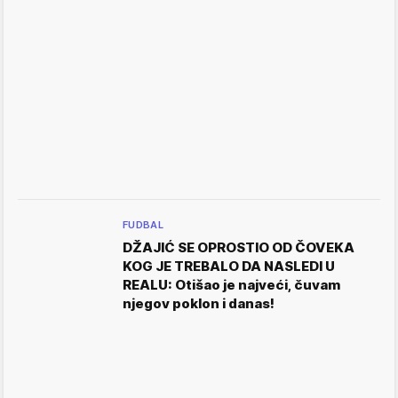
FUDBAL
DŽAJIĆ SE OPROSTIO OD ČOVEKA
KOG JE TREBALO DA NASLEDI U
REALU: Otišao je najveći, čuvam
njegov poklon i danas!