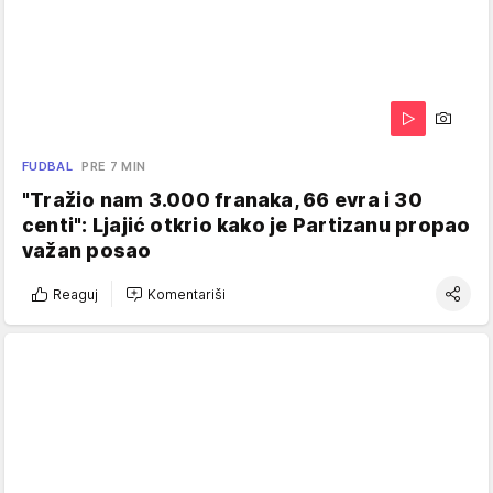
FUDBAL
PRE 7 MIN
"Tražio nam 3.000 franaka, 66 evra i 30
centi": Ljajić otkrio kako je Partizanu propao
važan posao
Reaguj
Komentariši