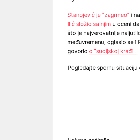
Stanojević je "zagrmeo"
i na
Ilić složio sa njim
u oceni da 
što je najverovatnije naljuti
međuvremenu, oglasio se i P
govorio
o "sudijskoj krađi".
Pogledajte spornu situaciju o 