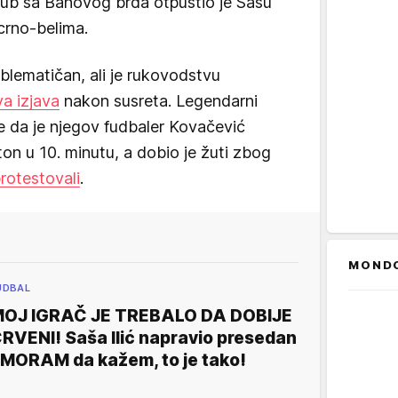
. Klub sa Banovog brda otpustio je Sašu
crno-belima.
oblematičan, ali je rukovodstvu
a izjava
nakon susreta. Legendarni
je da je njegov fudbaler Kovačević
ton u 10. minutu, a dobio je žuti zbog
rotestovali
.
MOND
UDBAL
OJ IGRAČ JE TREBALO DA DOBIJE
RVENI! Saša Ilić napravio presedan
 MORAM da kažem, to je tako!