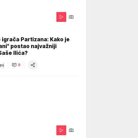
igrača Partizana: Kako je
ani" postao najvažniji
Saše Ilića?
uj
9