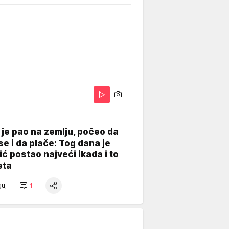
je pao na zemlju, počeo da
se i da plače: Tog dana je
ć postao najveći ikada i to
eta
uj
1