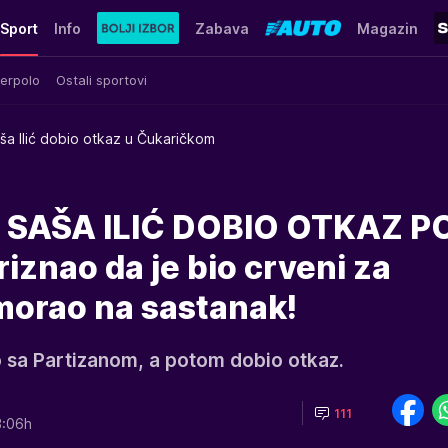
Sport
Info
Zabava
Magazin
erpolo
Ostali sportovi
ša Ilić dobio otkaz u Čukaričkom
 SAŠA ILIĆ DOBIO OTKAZ P
znao da je bio crveni za
morao na sastanak!
ao sa Partizanom, a potom dobio otkaz.
111
3:06h