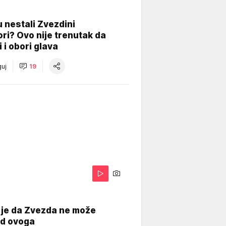
 nestali Zvezdini
ri? Ovo nije trenutak da
i i obori glava
uj
19
 je da Zvezda ne može
od ovoga