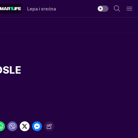
Lepa i srećna
OSLE