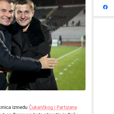
akmica između
Čukaričkog i Partizana