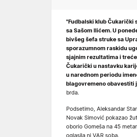
"Fudbalski klub Čukaričk
sa Sašom Ilićem. U ponede
bivšeg šefa struke sa Upr
sporazumnom raskidu ugovo
sjajnim rezultatima i tre
Čukarički u nastavku karij
u narednom periodu imeno
blagovremeno obavestiti 
brda.
Podsetimo, Aleksandar Stan
Novak Simović pokazao žuti
oborio Gomeša na 45 metara
oglasila ni VAR soba.