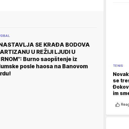
UDBAL
"NASTAVLJA SE KRAĐA BODOVA
ARTIZANU U REŽIJI LJUDI U
RNOM": Burno saopštenje iz
umske posle haosa na Banovom
TENIS
rdu!
Novak 
se tre
Đokovi
im sm
Reag