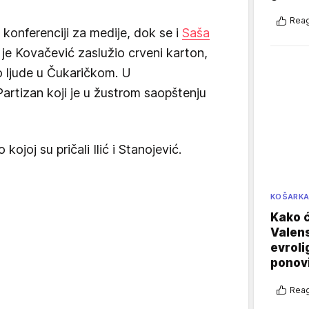
Reag
 konferenciji za medije, dok se i
Saša
je Kovačević zaslužio crveni karton,
lo ljude u Čukaričkom. U
artizan koji je u žustrom saopštenju
kojoj su pričali Ilić i Stanojević.
KOŠARK
Kako ć
Valens
evroli
ponovi
Reag