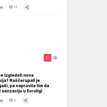
uj
17
A
e izgledati nova
ija? Raščerupali je
gaši, pa napravila tim da
 senzaciju u Evroligi
uj
2