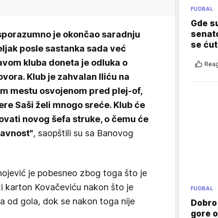
FUDBAL
Gde su
i sporazumno je okončao saradnju
senato
se ćut
ljak posle sastanka sada već
avom kluba doneta je odluka o
Reag
ra. Klub je zahvalan Iliću na
ćem mestu osvojenom pred plej-of,
ere Saši želi mnogo sreće. Klub će
vati novog šefa struke, o čemu će
javnost"
, saopštili su sa Banovog
ojević je pobesneo zbog toga što je
 karton Kovačeviću nakon što je
FUDBAL
 od gola, dok se nakon toga nije
Dobro
gore 