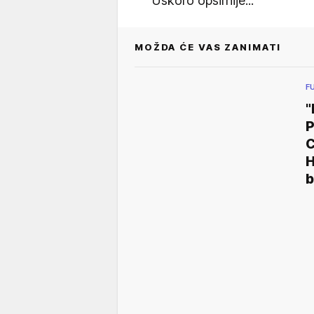
Uskoro opširnije...
MOŽDA ĆE VAS ZANIMATI
F
P
C
H
b