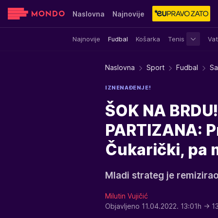
Naslovna
Najnovije
Najnovije
Fudbal
Košarka
Tenis
Vat
Sensa
Stvar ukusa
Yumama
Naslovna
Sport
Fudbal
Sa
IZNENAĐENJE!
ŠOK NA BRDU!
PARTIZANA: Pri
Čukarički, pa 
Mladi strateg je remizir
Milutin Vujičić
Objavljeno 11.04.2022. 13:01h
→ 1