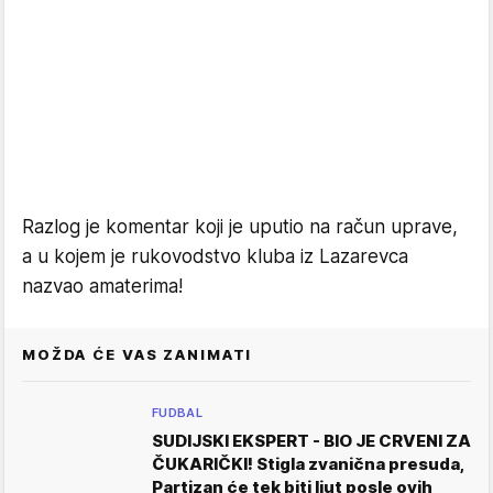
Razlog je komentar koji je uputio na račun uprave,
a u kojem je rukovodstvo kluba iz Lazarevca
nazvao amaterima!
MOŽDA ĆE VAS ZANIMATI
FUDBAL
SUDIJSKI EKSPERT - BIO JE CRVENI ZA
ČUKARIČKI! Stigla zvanična presuda,
Partizan će tek biti ljut posle ovih