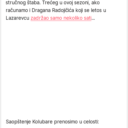
stručnog štaba. Trećeg u ovoj sezoni, ako
računamo i Dragana Radojičića koji se letos u
Lazarevcu
zadržao samo nekoliko sati
...
Saopštenje Kolubare prenosimo u celosti: