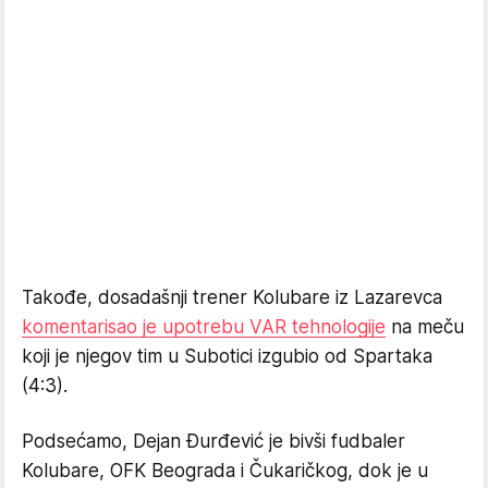
Takođe, dosadašnji trener Kolubare iz Lazarevca
komentarisao je upotrebu VAR tehnologije
na meču
koji je njegov tim u Subotici izgubio od Spartaka
(4:3).
Podsećamo, Dejan Đurđević je bivši fudbaler
Kolubare, OFK Beograda i Čukaričkog, dok je u