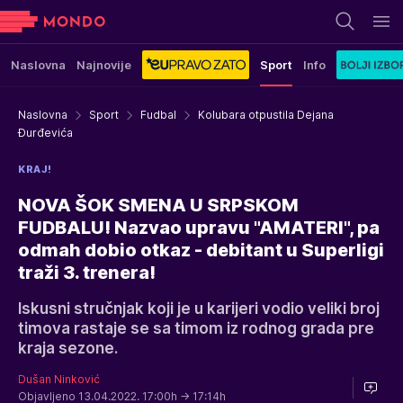
Naslovna
Najnovije
Sport
Info
Naslovna
Sport
Fudbal
Kolubara otpustila Dejana
Đurđevića
KRAJ!
NOVA ŠOK SMENA U SRPSKOM
FUDBALU! Nazvao upravu "AMATERI", pa
odmah dobio otkaz - debitant u Superligi
traži 3. trenera!
Iskusni stručnjak koji je u karijeri vodio veliki broj
timova rastaje se sa timom iz rodnog grada pre
kraja sezone.
Dušan Ninković
Objavljeno 13.04.2022. 17:00h
→ 17:14h