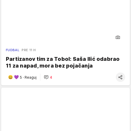
FUDBAL
PRE 11 H
Partizanov tim za Tobol: Saša Ilić odabrao
11 za napad, mora bez pojačanja
5
·
Reaguj
4