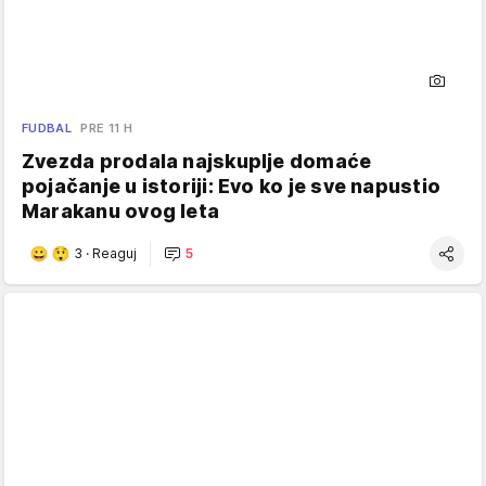
FUDBAL
PRE 11 H
Zvezda prodala najskuplje domaće
pojačanje u istoriji: Evo ko je sve napustio
Marakanu ovog leta
3
·
Reaguj
5