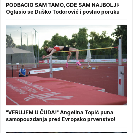
PODBACIO SAM TAMO, GDE SAM NAJBOLJI:
Oglasio se Duško Todorović i poslao poruku
"VERUJEM U ČUDA!" Angelina Topić puna
samopouzdanja pred Evropsko prvenstvo!