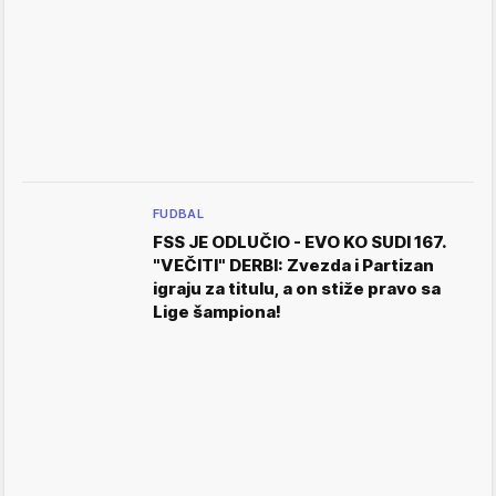
FUDBAL
FSS JE ODLUČIO - EVO KO SUDI 167.
"VEČITI" DERBI: Zvezda i Partizan
igraju za titulu, a on stiže pravo sa
Lige šampiona!