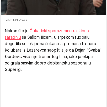
Foto: MN Press
Nakon što je
Čukarički sporazumno raskinuo
saradnju
sa Sašom Ilićem, u srpskom fudbalu
dogodila se još jedna šokantna promena trenera.
Kolubara iz Lazarevca saopštila je da Dejan "Švaba"
Đurđević više nije trener tog tima, iako je ekipa
odigrala sasvim dobro debitantsku sezponu u
Superligi.