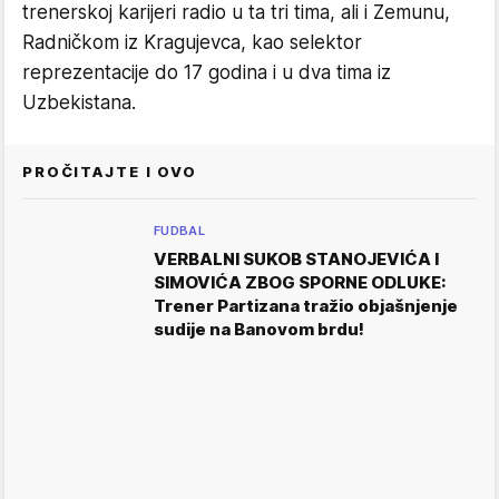
trenerskoj karijeri radio u ta tri tima, ali i Zemunu,
Radničkom iz Kragujevca, kao selektor
reprezentacije do 17 godina i u dva tima iz
Uzbekistana.
PROČITAJTE I OVO
FUDBAL
VERBALNI SUKOB STANOJEVIĆA I
SIMOVIĆA ZBOG SPORNE ODLUKE:
Trener Partizana tražio objašnjenje
sudije na Banovom brdu!