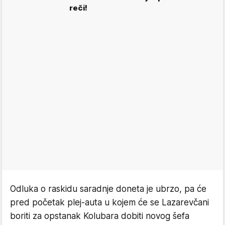
reči!
Odluka o raskidu saradnje doneta je ubrzo, pa će
pred početak plej-auta u kojem će se Lazarevčani
boriti za opstanak Kolubara dobiti novog šefa