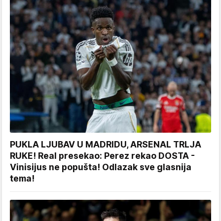
PUKLA LJUBAV U MADRIDU, ARSENAL TRLJA
RUKE! Real presekao: Perez rekao DOSTA -
Vinisijus ne popušta! Odlazak sve glasnija
tema!