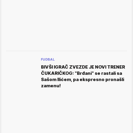
FUDBAL
BIVŠI IGRAČ ZVEZDE JE NOVI TRENER
ČUKARIČKOG: "Brđani" se rastali sa
Sašom Ilićem, pa ekspresno pronašli
zamenu!