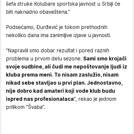
šefa struke Kolubare sportska javnost u Srbiji će
biti naknadno obaveštena."
Podsećamo, Đurđević je tokom prethodnih
nekoliko dana ima zanimljive izjave u javnosti.
"Napravili smo dobar rezultat i pored raznih
problema u prvom delu sezone.
Sami smo krojači
svoje sudbine, ali čudi me nepoštovanje ljudi iz
kluba prema meni. To nisam zaslužio, nisam
nikad sebe stavljao u prvi plan. Jednostavno,
nije dobro kad amateri koji vode klub budu
ispred nas profesionalaca
", rekao je jednom
prilikom "Švaba".