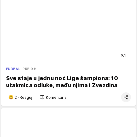
FUDBAL
PRE 9 H
Sve staje u jednu noć Lige šampiona: 10
utakmica odluke, među njima i Zvezdina
2
·
Reaguj
Komentariši