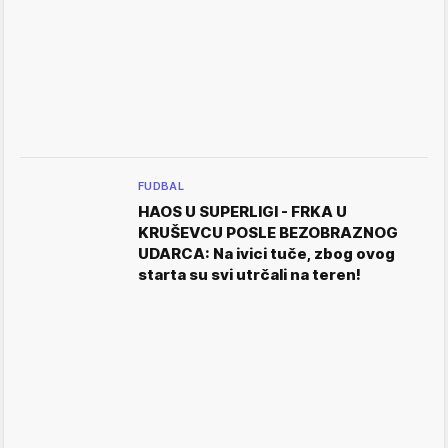
FUDBAL
HAOS U SUPERLIGI - FRKA U
KRUŠEVCU POSLE BEZOBRAZNOG
UDARCA: Na ivici tuče, zbog ovog
starta su svi utrčali na teren!