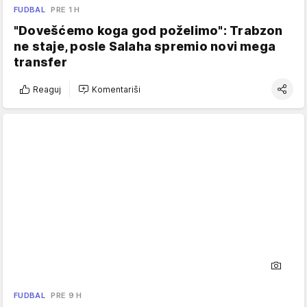
FUDBAL
PRE 1 H
"Dovešćemo koga god poželimo": Trabzon
ne staje, posle Salaha spremio novi mega
transfer
Reaguj
Komentariši
FUDBAL
PRE 9 H