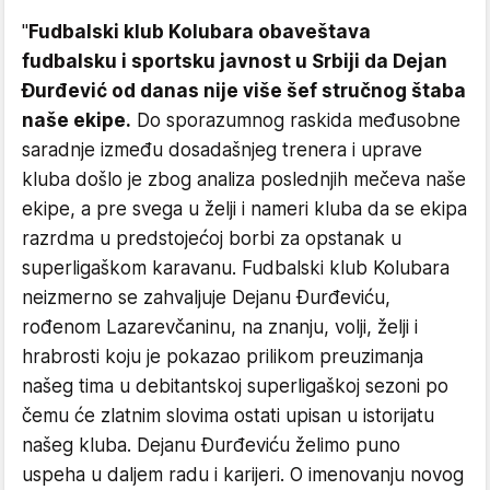
"
Fudbalski klub Kolubara obaveštava
fudbalsku i sportsku javnost u Srbiji da Dejan
Đurđević od danas nije više šef stručnog štaba
naše ekipe.
Do sporazumnog raskida međusobne
saradnje između dosadašnjeg trenera i uprave
kluba došlo je zbog analiza poslednjih mečeva naše
ekipe, a pre svega u želji i nameri kluba da se ekipa
razrdma u predstojećoj borbi za opstanak u
superligaškom karavanu. Fudbalski klub Kolubara
neizmerno se zahvaljuje Dejanu Đurđeviću,
rođenom Lazarevčaninu, na znanju, volji, želji i
hrabrosti koju je pokazao prilikom preuzimanja
našeg tima u debitantskoj superligaškoj sezoni po
čemu će zlatnim slovima ostati upisan u istorijatu
našeg kluba. Dejanu Đurđeviću želimo puno
uspeha u daljem radu i karijeri. O imenovanju novog