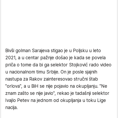
Bivši golman Sarajeva stigao je u Poljsku u leto
2021, a u centar pažnje došao je kada se povela
priča o tome da bi ga selektor Stojković rado video
u nacionalnom timu Srbije. On je posle sjajnih
nastupa za Rakov zainteresovao stručni štab
"orlova", a u BiH se nije pojavio na okupljanju. "Ne
znam zašto se nije javio", rekao je tadašnji selektor
Ivajlo Petev na jednom od okupljanja u toku Lige
nacija.