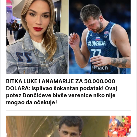
BITKA LUKE I ANAMARIJE ZA 50.000.000
DOLARA: Isplivao šokantan podatak! Ovaj
potez Dončićeve bivše verenice niko nije
mogao da očekuje!