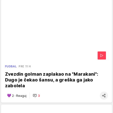
FUDBAL
PRE 11 H
Zvezdin golman zaplakao na "Marakani":
Dugo je čekao šansu, a greška ga jako
zabolela
2
·
Reaguj
3