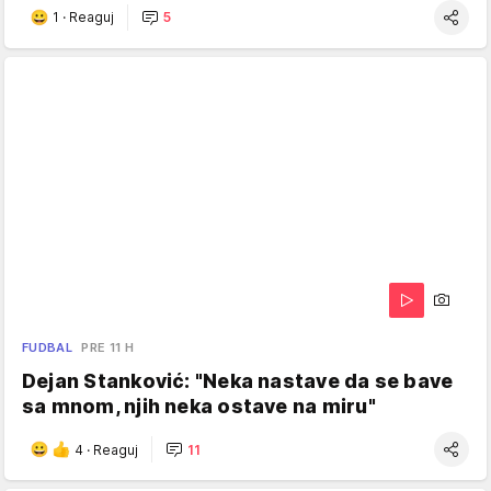
1
·
Reaguj
5
FUDBAL
PRE 11 H
Dejan Stanković: "Neka nastave da se bave
sa mnom, njih neka ostave na miru"
4
·
Reaguj
11