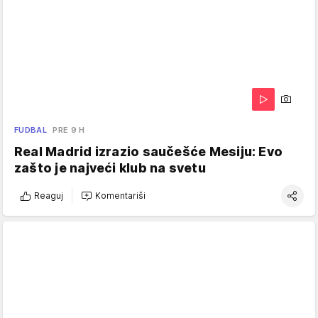
FUDBAL
PRE 9 H
Real Madrid izrazio saučešće Mesiju: Evo
zašto je najveći klub na svetu
Reaguj
Komentariši