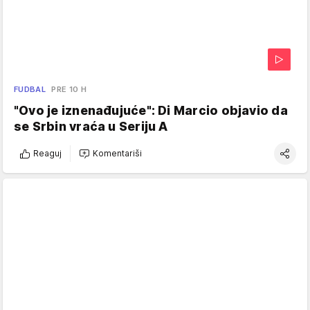
FUDBAL
PRE 10 H
"Ovo je iznenađujuće": Di Marcio objavio da
se Srbin vraća u Seriju A
Reaguj
Komentariši