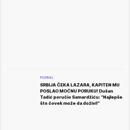
FUDBAL
SRBIJA ČEKA LAZARA, KAPITEN MU
POSLAO MOĆNU PORUKU! Dušan
Tadić poručio Samardžiću: "Najlepše
što čovek može da doživi!"