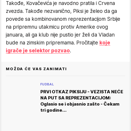
Takođe, Kovačevića je navodno pratila i Crvena
zvezda. Takođe nezvanično, Piksi je želeo da ga
povede sa kombinovanom reprezentacijom Srbije
na pripremnu utakmicu protiv Amerike ovog
januara, ali ga klub nije pustio jer želi da Vladan
bude na zimskim pripremama. Pročitajte
koje
igrače je selektor pozvao
.
MOŽDA ĆE VAS ZANIMATI
FUDBAL
PRVI OTKAZ PIKSIJU - VEZISTA NEĆE
NA PUT SA REPREZENTACIJOM:
Oglasio se i objasnio zašto - Čekam
tri godine...