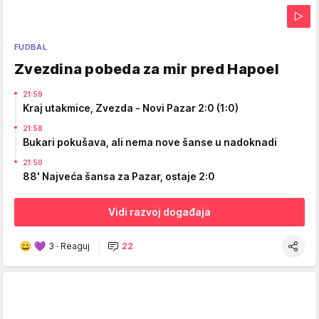
FUDBAL
Zvezdina pobeda za mir pred Hapoel
21:59
Kraj utakmice, Zvezda - Novi Pazar 2:0 (1:0)
21:58
Bukari pokušava, ali nema nove šanse u nadoknadi
21:50
88' Najveća šansa za Pazar, ostaje 2:0
Vidi razvoj događaja
3
·
Reaguj
22