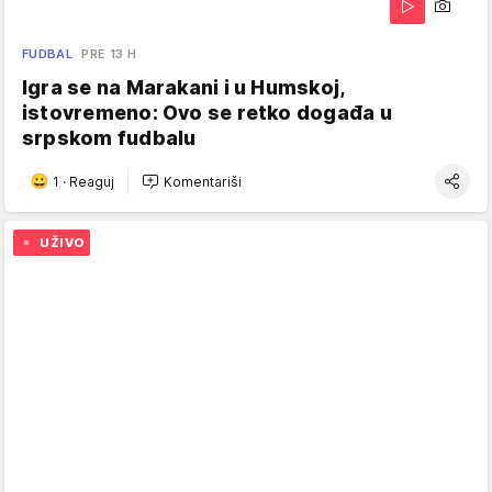
FUDBAL
PRE 13 H
Igra se na Marakani i u Humskoj,
istovremeno: Ovo se retko događa u
srpskom fudbalu
1
·
Reaguj
Komentariši
UŽIVO