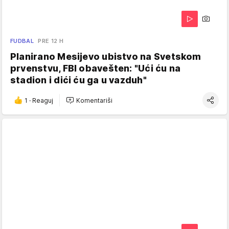
FUDBAL
PRE 12 H
Planirano Mesijevo ubistvo na Svetskom
prvenstvu, FBI obavešten: "Ući ću na
stadion i dići ću ga u vazduh"
1
·
Reaguj
Komentariši