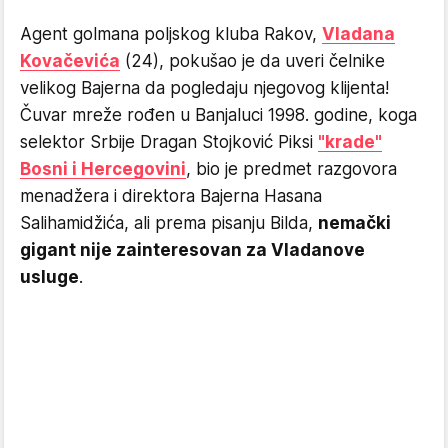
Agent golmana poljskog kluba Rakov,
Vladana
Kovačevića
(24), pokušao je da uveri čelnike
velikog Bajerna da pogledaju njegovog klijenta!
Čuvar mreže rođen u Banjaluci 1998. godine, koga
selektor Srbije Dragan Stojković Piksi
"krade"
Bosni i Hercegovini
, bio je predmet razgovora
menadžera i direktora Bajerna Hasana
Salihamidžića, ali prema pisanju Bilda,
nemački
gigant nije zainteresovan za Vladanove
usluge
.