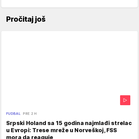
Pročitaj još
FUDBAL
PRE 2 H
Srpski Holand sa 15 godina najmlađi strelac
u Evropi: Trese mreže u Norveškoj, FSS
mora da reaguje