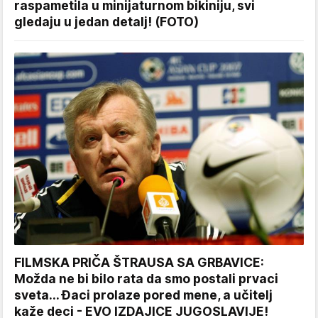
raspametila u minijaturnom bikiniju, svi
gledaju u jedan detalj! (FOTO)
FILMSKA PRIČA ŠTRAUSA SA GRBAVICE:
Možda ne bi bilo rata da smo postali prvaci
sveta... Đaci prolaze pored mene, a učitelj
kaže deci - EVO IZDAJICE JUGOSLAVIJE!