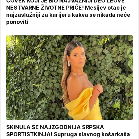
ČOVEK KOJI JE BIO NAJVAŽNIJI DEO LEOVE
NESTVARNE ŽIVOTNE PRIČE! Mesijev otac je
najzaslužniji za karijeru kakva se nikada neće
ponoviti
SKINULA SE NAJZGODNIJA SRPSKA
SPORTISTKINJA! Supruga slavnog košarkaša