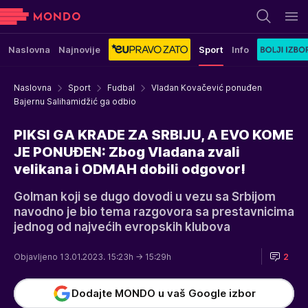
Naslovna
Najnovije
Sport
Info
Naslovna
Sport
Fudbal
Vladan Kovačević ponuđen
Bajernu Salihamidžić ga odbio
PIKSI GA KRADE ZA SRBIJU, A EVO KOME
JE PONUĐEN: Zbog Vladana zvali
velikana i ODMAH dobili odgovor!
Golman koji se dugo dovodi u vezu sa Srbijom
navodno je bio tema razgovora sa prestavnicima
jednog od najvećih evropskih klubova
Objavljeno 13.01.2023. 15:23h
→ 15:29h
2
Dodajte MONDO u vaš Google izbor