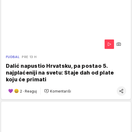
FUDBAL
PRE 13 H
Dalić napustio Hrvatsku, pa postao 5.
najplaćeniji na svetu: Staje dah od plate
koju će primati
2
·
Reaguj
Komentariši