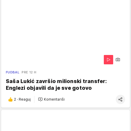
FUDBAL
PRE 12 H
Saša Lukić završio milionski transfer:
Englezi objavili da je sve gotovo
2
·
Reaguj
Komentariši