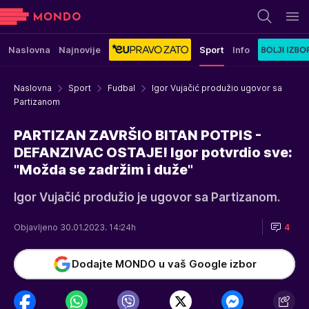
Naslovna
Najnovije
Sport
Info
Naslovna
Sport
Fudbal
Igor Vujačić produžio ugovor sa
Partizanom
PARTIZAN ZAVRŠIO BITAN POTPIS -
DEFANZIVAC OSTAJE! Igor potvrdio sve:
"Možda se zadržim i duže"
Igor Vujačić produžio je ugovor sa Partizanom.
Objavljeno 30.01.2023. 14:24h
4
Dodajte MONDO u vaš Google izbor