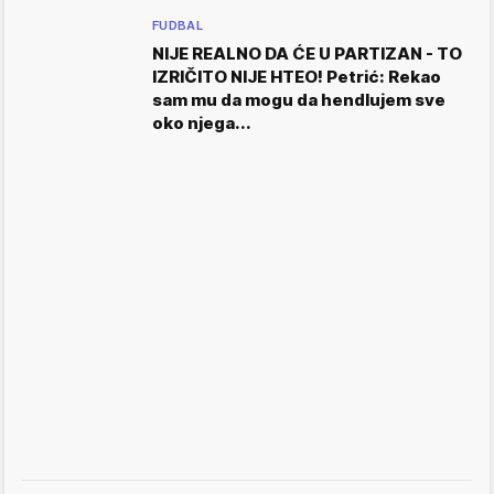
FUDBAL
NIJE REALNO DA ĆE U PARTIZAN - TO
IZRIČITO NIJE HTEO! Petrić: Rekao
sam mu da mogu da hendlujem sve
oko njega...