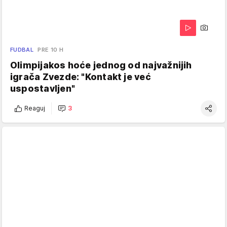
FUDBAL
PRE 10 H
Olimpijakos hoće jednog od najvažnijih
igrača Zvezde: "Kontakt je već
uspostavljen"
Reaguj
3