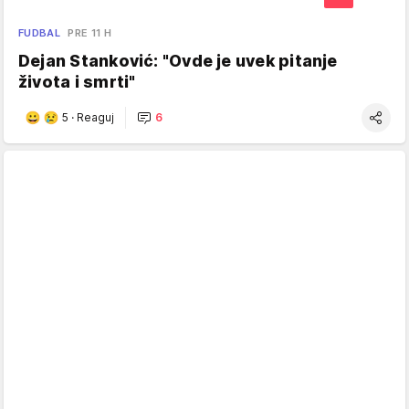
FUDBAL
PRE 11 H
Dejan Stanković: "Ovde je uvek pitanje
života i smrti"
5
·
Reaguj
6