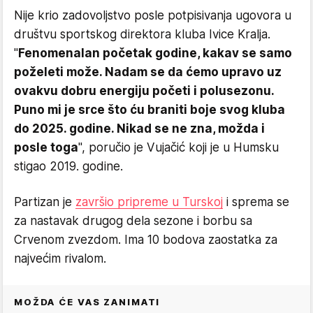
Nije krio zadovoljstvo posle potpisivanja ugovora u
društvu sportskog direktora kluba Ivice Kralja.
"
Fenomenalan početak godine, kakav se samo
poželeti može. Nadam se da ćemo upravo uz
ovakvu dobru energiju početi i polusezonu.
Puno mi je srce što ću braniti boje svog kluba
do 2025. godine. Nikad se ne zna, možda i
posle toga
", poručio je Vujačić koji je u Humsku
stigao 2019. godine.
Partizan je
završio pripreme u Turskoj
i sprema se
za nastavak drugog dela sezone i borbu sa
Crvenom zvezdom. Ima 10 bodova zaostatka za
najvećim rivalom.
MOŽDA ĆE VAS ZANIMATI