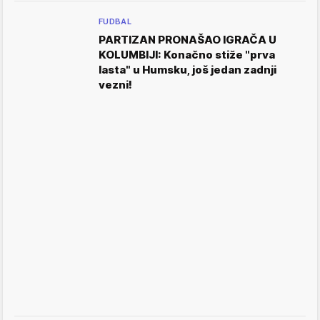
FUDBAL
PARTIZAN PRONAŠAO IGRAČA U
KOLUMBIJI: Konačno stiže "prva
lasta" u Humsku, još jedan zadnji
vezni!