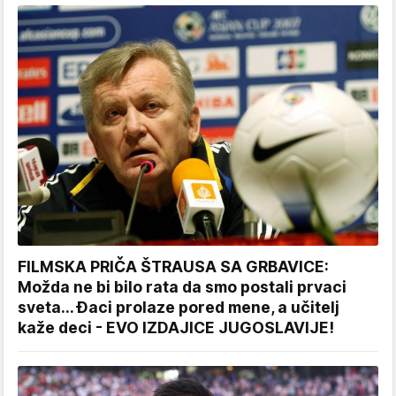
FILMSKA PRIČA ŠTRAUSA SA GRBAVICE:
Možda ne bi bilo rata da smo postali prvaci
sveta... Đaci prolaze pored mene, a učitelj
kaže deci - EVO IZDAJICE JUGOSLAVIJE!