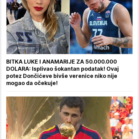
BITKA LUKE I ANAMARIJE ZA 50.000.000
DOLARA: Isplivao šokantan podatak! Ovaj
potez Dončićeve bivše verenice niko nije
mogao da očekuje!