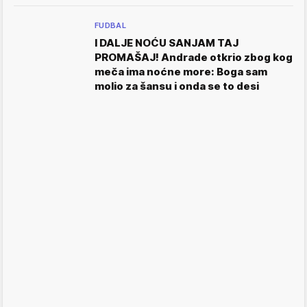
FUDBAL
I DALJE NOĆU SANJAM TAJ
PROMAŠAJ! Andrade otkrio zbog kog
meča ima noćne more: Boga sam
molio za šansu i onda se to desi