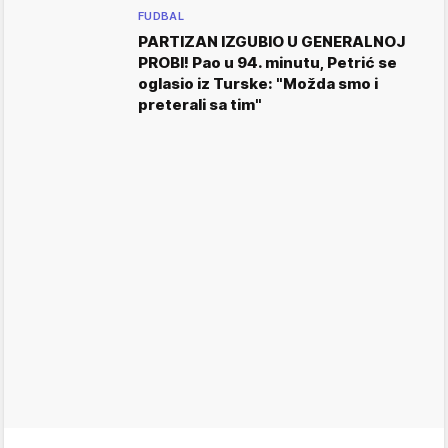
FUDBAL
PARTIZAN IZGUBIO U GENERALNOJ
PROBI! Pao u 94. minutu, Petrić se
oglasio iz Turske: "Možda smo i
preterali sa tim"