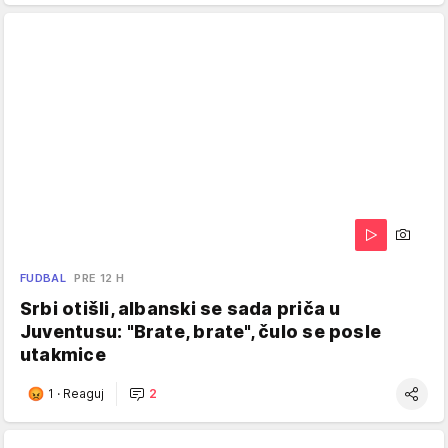
FUDBAL
PRE 12 H
Srbi otišli, albanski se sada priča u
Juventusu: "Brate, brate", čulo se posle
utakmice
1
·
Reaguj
2