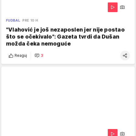
FUDBAL
PRE 10 H
"Vlahović je još nezaposlen jer nije postao
što se očekivalo": Gazeta tvrdi da Dušan
možda čeka nemoguće
Reaguj
3