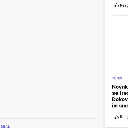
Reag
TENIS
Novak 
se tre
Đokovi
im sm
Reag
UDBAL