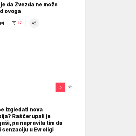
 je da Zvezda ne može
od ovoga
uj
17
A
e izgledati nova
ija? Raščerupali je
gaši, pa napravila tim da
 senzaciju u Evroligi