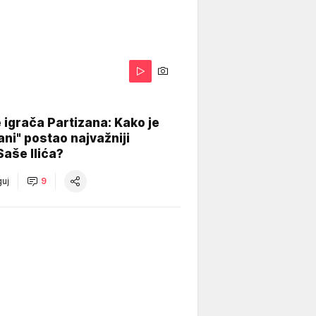
igrača Partizana: Kako je
ani" postao najvažniji
Saše Ilića?
uj
9