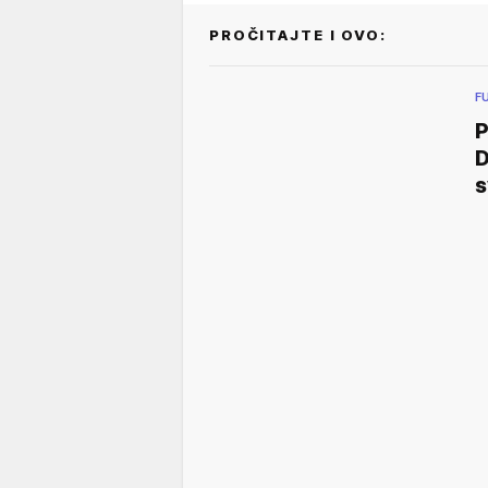
PROČITAJTE I OVO:
F
P
D
s