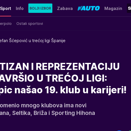
Sport
Info
Zabava
Magazin
erpolo
Ostali sportovi
efan Šćepović u trećoj ligi Španije
TIZAN I REPREZENTACIJU
AVRŠIO U TREĆOJ LIGI:
ic našao 19. klub u karijeri!
promenio mnogo klubova ima novi
na, Seltika, Briža i Sporting Hihona