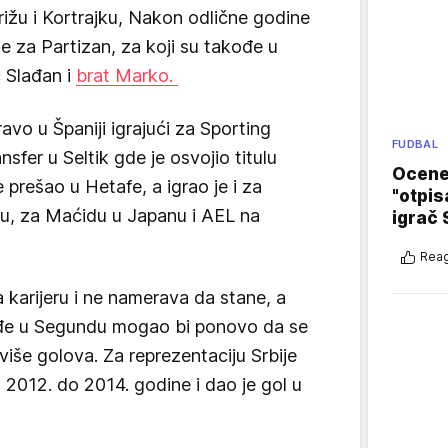
rižu i Kortrajku, Nakon odlične godine
e za Partizan, za koji su takođe u
c Slađan i
brat Marko.
ravo u Španiji igrajući za Sporting
FUDBAL
nsfer u Seltik gde je osvojio titulu
Ocene 
prešao u Hetafe, a igrao je i za
"otpis
gu, za Maćidu u Japanu i AEL na
igrač 
Reag
 karijeru i ne namerava da stane, a
đe u Segundu mogao bi ponovo da se
ajviše golova. Za reprezentaciju Srbije
2012. do 2014. godine i dao je gol u