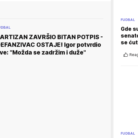
FUDBAL
UDBAL
Gde su
senato
ARTIZAN ZAVRŠIO BITAN POTPIS -
se ćut
EFANZIVAC OSTAJE! Igor potvrdio
ve: "Možda se zadržim i duže"
Reag
FUDBAL