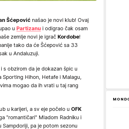
an Šćepović
našao je novi klub! Ovaj
tupao u
Partizanu
i odigrao čak osam
naše zemlje novi je igrač
Kordobe
!
 Španije tako da će Šćepović sa 33
isak u Andaluzuji.
 i s obzirom da je dokazan špic u
 Sporting Hihon, Hetafe i Malagu,
vima mogao da ih vrati u taj rang
MOND
b u karijeri, a sv eje počelo u
OFK
u ga "romantičari" Mladom Radniku i
 u Sampdoriji, pa je potom sezonu