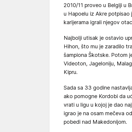
2010/11 proveo u Belgiji u B
u Hapoelu iz Akre potpisao j
karijerama igrali njegov ota
Najbolji utisak je ostavio up
Hihon, što mu je zaradilo tra
šampiona Škotske. Potom je 
Videoton, Jageloniju, Mala
Kipru.
Sada sa 33 godine nastavlja
ako pomogne Kordobi da u
vrati u ligu u kojoj je dao n
igrao je na osam mečeva od 
pobedi nad Makedonijom.