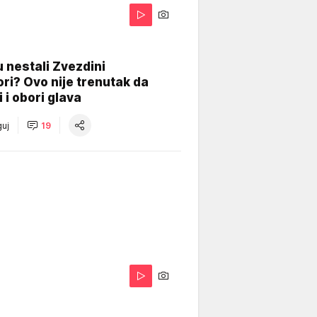
 nestali Zvezdini
ri? Ovo nije trenutak da
i i obori glava
uj
19