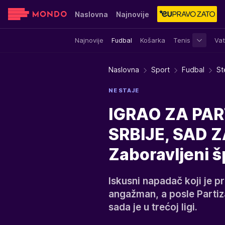
Naslovna
Najnovije
Najnovije
Fudbal
Košarka
Tenis
Vat
Sensa
Stvar ukusa
Yumama
Naslovna
Sport
Fudbal
St
NE STAJE
IGRAO ZA PAR
SRBIJE, SAD Z
Zaboravljeni šp
Iskusni napadač koji je 
angažman, a posle Partiza
sada je u trećoj ligi.