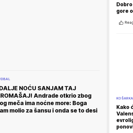
Dobro
gore 
Reag
UDBAL
 DALJE NOĆU SANJAM TAJ
ROMAŠAJ! Andrade otkrio zbog
KOŠARK
og meča ima noćne more: Boga
Kako ć
am molio za šansu i onda se to desi
Valens
evroli
ponovi