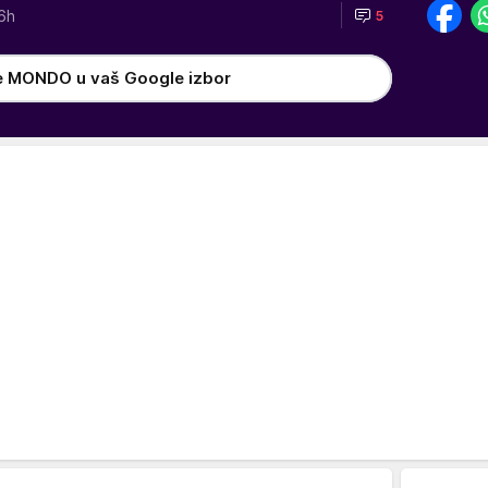
6h
5
e MONDO u vaš Google izbor