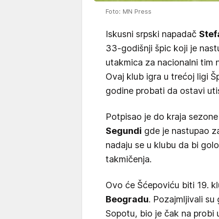
Foto: MN Press
Iskusni srpski napadač
Stef
33-godišnji špic koji je nas
utakmica za nacionalni tim 
Ovaj klub igra u trećoj ligi
godine probati da ostavi ut
Potpisao je do kraja sezone
Segundi
gde je nastupao za
nadaju se u klubu da bi golo
takmičenja.
Ovo će Šćepoviću biti 19. klu
Beogradu
. Pozajmljivali s
Sopotu, bio je čak na probi