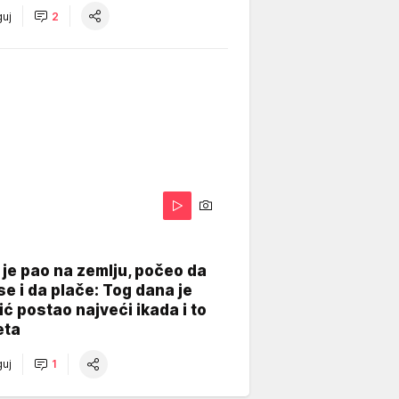
uj
2
je pao na zemlju, počeo da
se i da plače: Tog dana je
ć postao najveći ikada i to
eta
uj
1