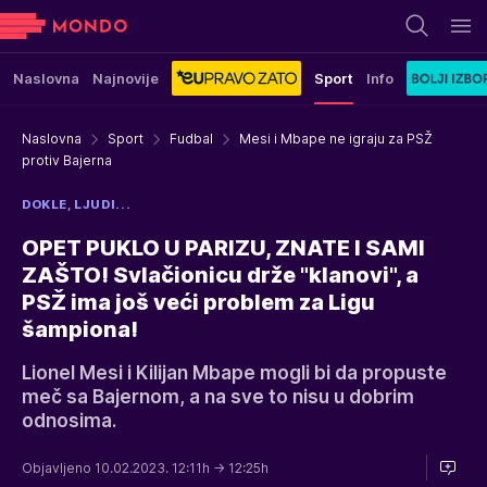
Naslovna
Najnovije
Sport
Info
Naslovna
Sport
Fudbal
Mesi i Mbape ne igraju za PSŽ
protiv Bajerna
DOKLE, LJUDI...
OPET PUKLO U PARIZU, ZNATE I SAMI
ZAŠTO! Svlačionicu drže "klanovi", a
PSŽ ima još veći problem za Ligu
šampiona!
Lionel Mesi i Kilijan Mbape mogli bi da propuste
meč sa Bajernom, a na sve to nisu u dobrim
odnosima.
Objavljeno 10.02.2023. 12:11h
→ 12:25h