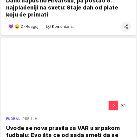
Dalić napustio Hrvatsku, pa postao 5.
najplaćeniji na svetu: Staje dah od plate
koju će primati
2
·
Reaguj
Komentariši
FUDBAL
PRE 11 H
Uvode se nova pravila za VAR u srpskom
fudbalu: Evo šta će od sada smeti da se