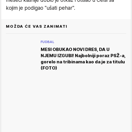
meseci kasnije dobio je otkaz i otišao u Čelsi sa
kojim je podigao "ušati pehar".
MOŽDA ĆE VAS ZANIMATI
FUDBAL
MESI OBUKAO NOVI DRES, DA U
NJEMU IZGUBI! Najbolniji poraz PSŽ-a,
gorelo na tribinama kao da je za titulu
(FOTO)