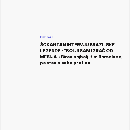
FUDBAL
ŠOKANTAN INTERVJU BRAZILSKE
LEGENDE - "BOLJI SAM IGRAČ OD
MESIJA": Birao najbolji tim Barselone,
pa stavio sebe pre Lea!