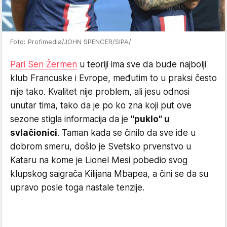
Foto: Profimedia/JOHN SPENCER/SIPA/
Pari Sen Žermen
u teoriji ima sve da bude najbolji
klub Francuske i Evrope, međutim to u praksi često
nije tako. Kvalitet nije problem, ali jesu odnosi
unutar tima, tako da je po ko zna koji put ove
sezone stigla informacija da je
"puklo" u
svlačionici
. Taman kada se činilo da sve ide u
dobrom smeru, došlo je Svetsko prvenstvo u
Kataru na kome je Lionel Mesi pobedio svog
klupskog saigrača Kilijana Mbapea, a čini se da su
upravo posle toga nastale tenzije.