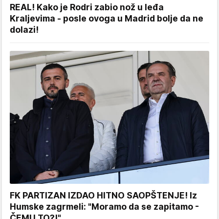
REAL! Kako je Rodri zabio nož u leđa
Kraljevima - posle ovoga u Madrid bolje da ne
dolazi!
FK PARTIZAN IZDAO HITNO SAOPŠTENJE! Iz
Humske zagrmeli: "Moramo da se zapitamo -
ČEMU TO?!"