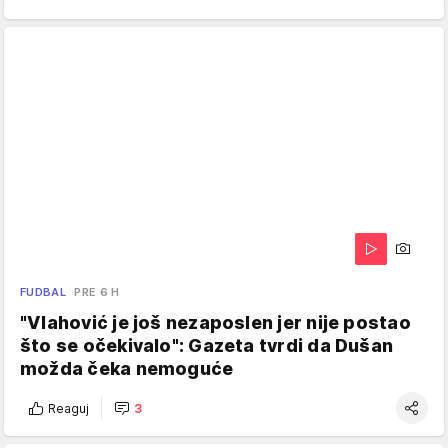
FUDBAL
PRE 6 H
"Vlahović je još nezaposlen jer nije postao
što se očekivalo": Gazeta tvrdi da Dušan
možda čeka nemoguće
Reaguj
3