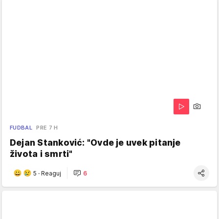
FUDBAL
PRE 7 H
Dejan Stanković: "Ovde je uvek pitanje
života i smrti"
5
·
Reaguj
6