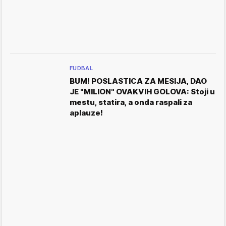
FUDBAL
BUM! POSLASTICA ZA MESIJA, DAO
JE "MILION" OVAKVIH GOLOVA: Stoji u
mestu, statira, a onda raspali za
aplauze!