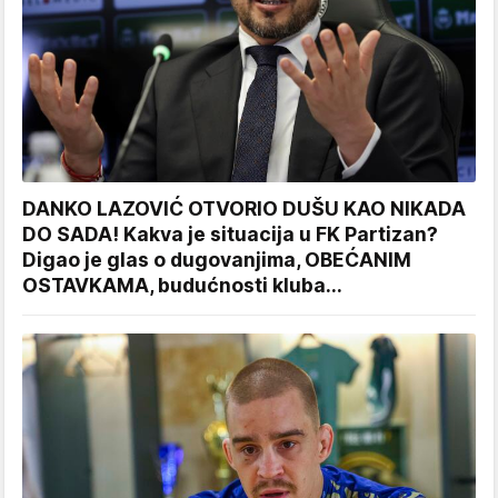
DANKO LAZOVIĆ OTVORIO DUŠU KAO NIKADA
DO SADA! Kakva je situacija u FK Partizan?
Digao je glas o dugovanjima, OBEĆANIM
OSTAVKAMA, budućnosti kluba...