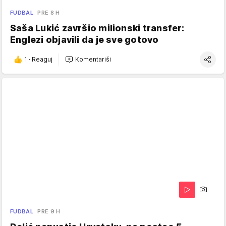
FUDBAL
PRE 8 H
Saša Lukić završio milionski transfer:
Englezi objavili da je sve gotovo
1
·
Reaguj
Komentariši
FUDBAL
PRE 9 H