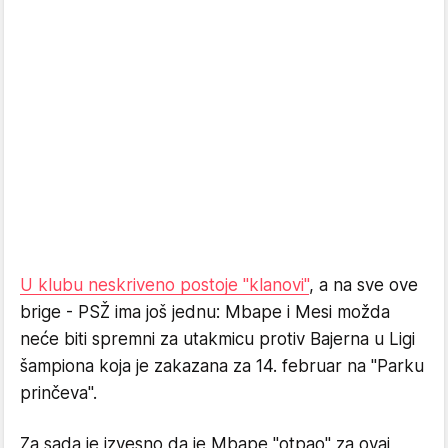
U klubu neskriveno postoje "klanovi"
, a na sve ove
brige - PSŽ ima još jednu: Mbape i Mesi možda
neće biti spremni za utakmicu protiv Bajerna u Ligi
šampiona koja je zakazana za 14. februar na "Parku
prinčeva".
Za sada je izvesno da je Mbape "otpao" za ovaj