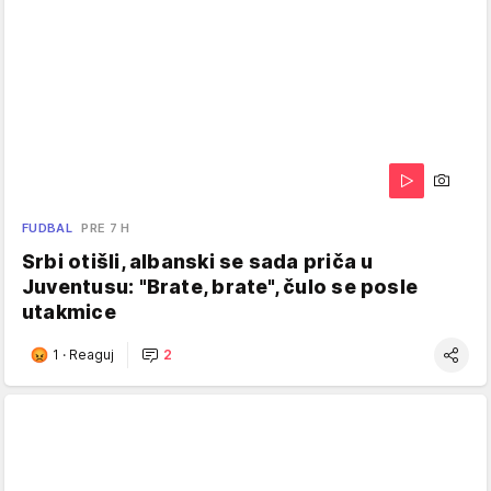
FUDBAL
PRE 7 H
Srbi otišli, albanski se sada priča u
Juventusu: "Brate, brate", čulo se posle
utakmice
1
·
Reaguj
2