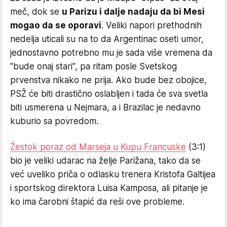
meč, dok se
u Parizu i dalje nadaju da bi Mesi
mogao da se oporavi
. Veliki napori prethodnih
nedelja uticali su na to da Argentinac oseti umor,
jednostavno potrebno mu je sada više vremena da
"bude onaj stari", pa ritam posle Svetskog
prvenstva nikako ne prija. Ako bude bez obojice,
PSŽ će biti drastično oslabljen i tada će sva svetla
biti usmerena u Nejmara, a i Brazilac je nedavno
kuburio sa povredom.
Žestok poraz od Marseja u Kupu Francuske
(3:1)
bio je veliki udarac na želje Parižana, tako da se
već uveliko priča o odlasku trenera Kristofa Galtijea
i sportskog direktora Luisa Kamposa, ali pitanje je
ko ima čarobni štapić da reši ove probleme.