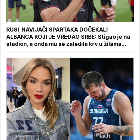
RUSI, NAVIJAČI SPARTAKA DOČEKALI
ALBANCA KOJI JE VREĐAO SRBE: Stigao je na
stadion, a onda mu se zaledila krv u žilama...