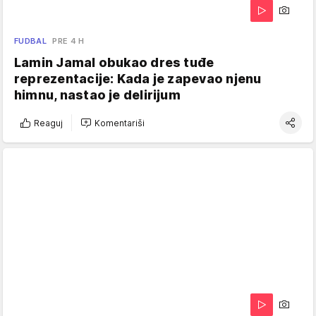
FUDBAL
PRE 4 H
Lamin Jamal obukao dres tuđe
reprezentacije: Kada je zapevao njenu
himnu, nastao je delirijum
Reaguj
Komentariši