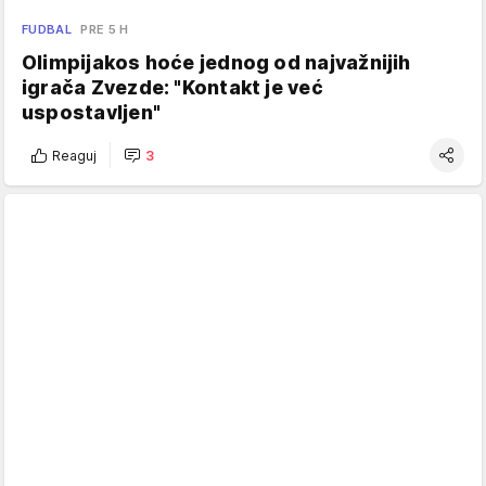
FUDBAL
PRE 5 H
Olimpijakos hoće jednog od najvažnijih
igrača Zvezde: "Kontakt je već
uspostavljen"
Reaguj
3