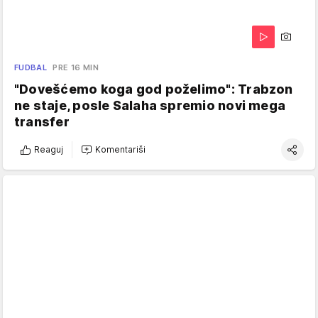
FUDBAL
PRE 16 MIN
"Dovešćemo koga god poželimo": Trabzon
ne staje, posle Salaha spremio novi mega
transfer
Reaguj
Komentariši