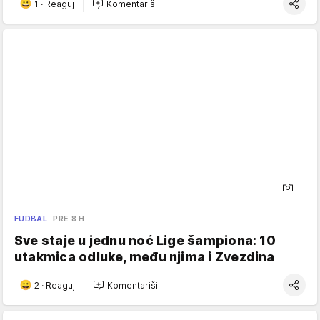
1
·
Reaguj
Komentariši
FUDBAL
PRE 8 H
Sve staje u jednu noć Lige šampiona: 10
utakmica odluke, među njima i Zvezdina
2
·
Reaguj
Komentariši