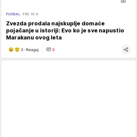
FUDBAL
PRE 10 H
Zvezda prodala najskuplje domaće
pojačanje u istoriji: Evo ko je sve napustio
Marakanu ovog leta
3
·
Reaguj
5