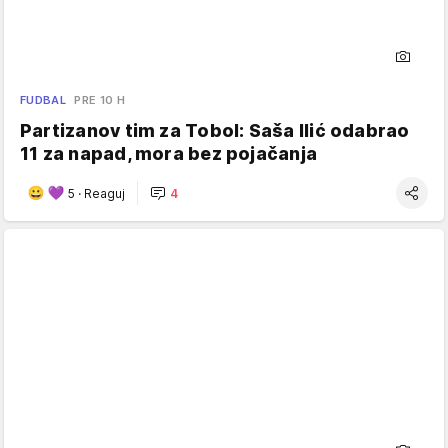
FUDBAL
PRE 10 H
Partizanov tim za Tobol: Saša Ilić odabrao
11 za napad, mora bez pojačanja
5
·
Reaguj
4