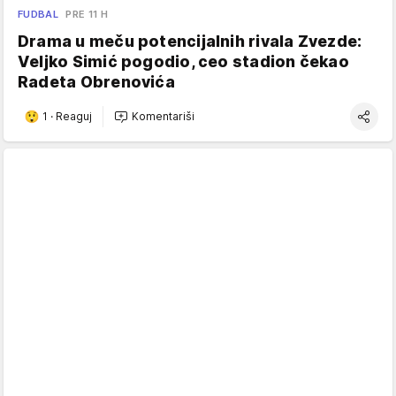
FUDBAL
PRE 11 H
Drama u meču potencijalnih rivala Zvezde:
Veljko Simić pogodio, ceo stadion čekao
Radeta Obrenovića
1
·
Reaguj
Komentariši