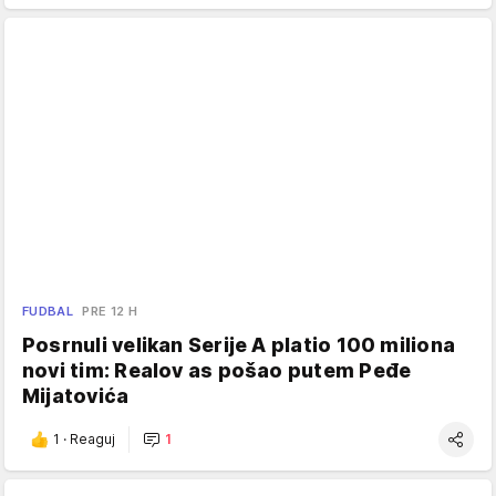
FUDBAL
PRE 12 H
Posrnuli velikan Serije A platio 100 miliona
novi tim: Realov as pošao putem Peđe
Mijatovića
1
·
Reaguj
1