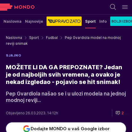
Naslovna
Najnovije
Sport
Info
Naslovna
Sport
Fudbal
Pep Gvardiola model na modnoj
reviji snimak
SJAJNO
MOŽETE LI DA GA PREPOZNATE? Jedan
je od najboljih svih vremena, a ovako je
nekad izgledao - pojavio se hit snimak!
Pep Gvardiola našao se i u ulozi modela na jednoj
modnoj reviji...
Objavljeno 26.03.2023. 14:12h
2
Dodajte MONDO u vaš Google izbor