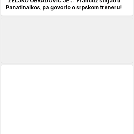
"ŽELJKO OBRADOVIĆ JE..." Francuz stigao u
Panatinaikos, pa govorio o srpskom treneru!