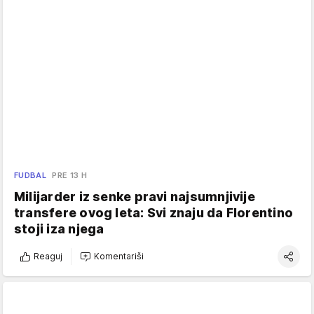
FUDBAL
PRE 13 H
Milijarder iz senke pravi najsumnjivije
transfere ovog leta: Svi znaju da Florentino
stoji iza njega
Reaguj
Komentariši