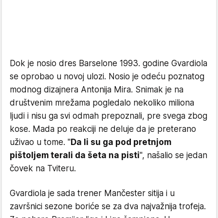
Dok je nosio dres Barselone 1993. godine Gvardiola
se oprobao u novoj ulozi. Nosio je odeću poznatog
modnog dizajnera Antonija Mira. Snimak je na
društvenim mrežama pogledalo nekoliko miliona
ljudi i nisu ga svi odmah prepoznali, pre svega zbog
kose. Mada po reakciji ne deluje da je preterano
uživao u tome. "
Da li su ga pod pretnjom
pištoljem terali da šeta na pisti
", našalio se jedan
čovek na Tviteru.
Gvardiola je sada trener Mančester sitija i u
završnici sezone boriće se za dva najvažnija trofeja.