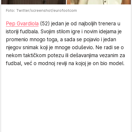
Foto: Twitter/screenshot/eurofootcom
Pep Gvardiola
(52) jedan je od najboljih trenera u
istoriji fudbala. Svojim stilom igre i novim idejama je
promenio mnogo toga, a sada se pojavio i jedan
njegov snimak koji je mnoge oduševio. Ne radi se o
nekom taktičkom potezu ili dešavanjima vezanim za
fudbal, već o modnoj reviji na kojoj je on bio model.