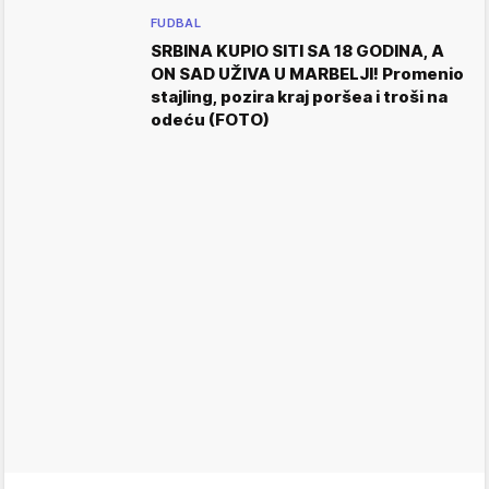
FUDBAL
SRBINA KUPIO SITI SA 18 GODINA, A
ON SAD UŽIVA U MARBELJI! Promenio
stajling, pozira kraj poršea i troši na
odeću (FOTO)