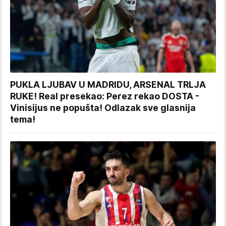
PUKLA LJUBAV U MADRIDU, ARSENAL TRLJA
RUKE! Real presekao: Perez rekao DOSTA -
Vinisijus ne popušta! Odlazak sve glasnija
tema!