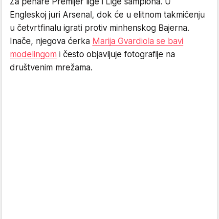
Za pehare Premijer lige i Lige šampiona. U
Engleskoj juri Arsenal, dok će u elitnom takmičenju
u četvrtfinalu igrati protiv minhenskog Bajerna.
Inače, njegova ćerka
Marija Gvardiola se bavi
modelingom
i često objavljuje fotografije na
društvenim mrežama.