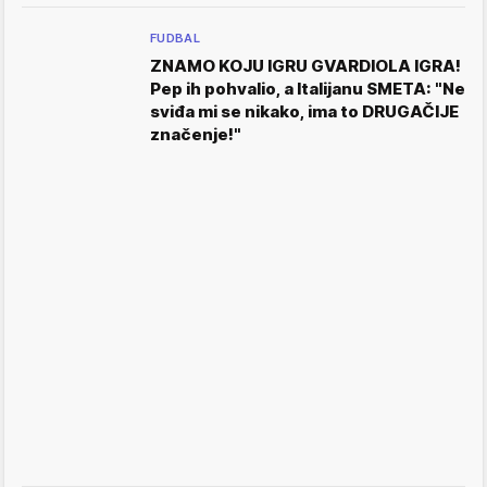
FUDBAL
ZNAMO KOJU IGRU GVARDIOLA IGRA!
Pep ih pohvalio, a Italijanu SMETA: "Ne
sviđa mi se nikako, ima to DRUGAČIJE
značenje!"