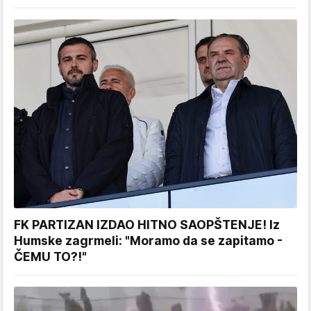
FK PARTIZAN IZDAO HITNO SAOPŠTENJE! Iz
Humske zagrmeli: "Moramo da se zapitamo -
ČEMU TO?!"