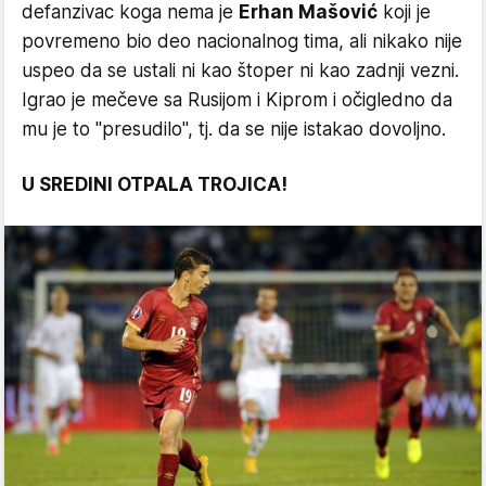
defanzivac koga nema je
Erhan Mašović
koji je
povremeno bio deo nacionalnog tima, ali nikako nije
uspeo da se ustali ni kao štoper ni kao zadnji vezni.
Igrao je mečeve sa Rusijom i Kiprom i očigledno da
mu je to "presudilo", tj. da se nije istakao dovoljno.
U SREDINI OTPALA TROJICA!