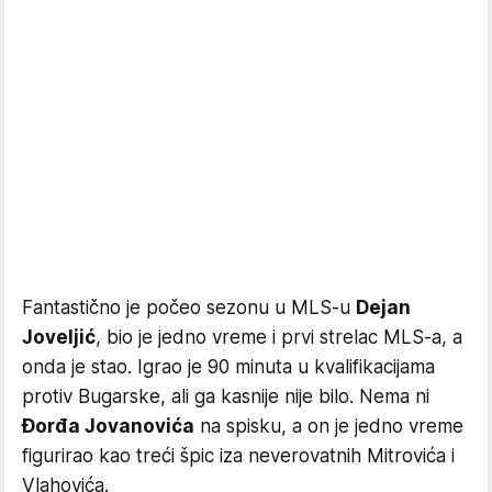
Fantastično je počeo sezonu u MLS-u
Dejan
Joveljić
, bio je jedno vreme i prvi strelac MLS-a, a
onda je stao. Igrao je 90 minuta u kvalifikacijama
protiv Bugarske, ali ga kasnije nije bilo. Nema ni
Đorđa Jovanovića
na spisku, a on je jedno vreme
figurirao kao treći špic iza neverovatnih Mitrovića i
Vlahovića.