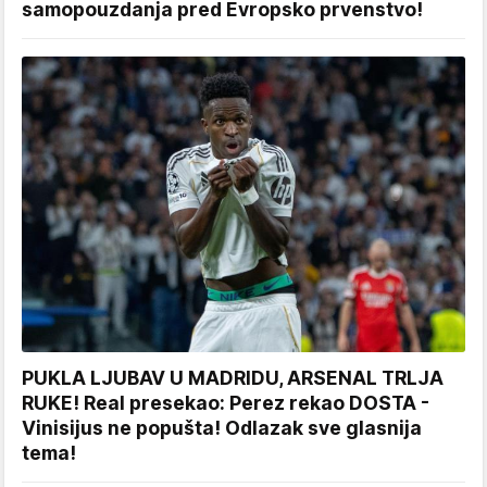
samopouzdanja pred Evropsko prvenstvo!
PUKLA LJUBAV U MADRIDU, ARSENAL TRLJA
RUKE! Real presekao: Perez rekao DOSTA -
Vinisijus ne popušta! Odlazak sve glasnija
tema!