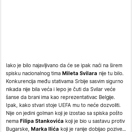
Iako je bilo najavljivano da će se ipak naći na širem
spisku nacionalnog tima
Mileta Svilara
nije tu bilo.
Konkurencija među stativama Srbije sasvim sigurno
nikada nije bila veća i lepo je čuti da Svilar veće
šanse da brani ima kao reprezentativac Belgije.
Ipak, kako stvari stoje UEFA mu to neće dozvoliti.
Nije on jedini golman koji je izostao sa spiska pošto
nema
Filipa Stankovića
koji je bio u sastavu protiv
Bugarske,
Marka Ilića
koji je ranije dobijao pozive...