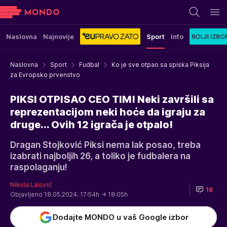
Naslovna
Najnovije
Sport
Info
Naslovna
Sport
Fudbal
Ko je sve otpao sa spiska Piksija
za Evropsko prvenstvo
PIKSI OTPISAO CEO TIM! Neki završili sa
reprezentacijom neki hoće da igraju za
druge... Ovih 12 igrača je otpalo!
Dragan Stojković Piksi nema lak posao, treba
izabrati najboljih 26, a toliko je fudbalera na
raspolaganju!
Nikola Lalović
16
Objavljeno 18.05.2024. 17:54h
→ 18:05h
Dodajte MONDO u vaš Google izbor