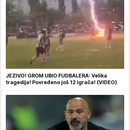
JEZIVO! GROM UBIO FUDBALERA: Velika
tragedija! Povređeno još 12 igrača! (VIDEO)