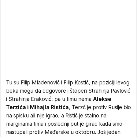
Tu su Filip Mladenović i Filip Kostić, na poziciji levog
beka mogu da odgovore i štoperi Strahinja Pavlović
i Strahinja Eraković, pa u timu nema
Alekse
Terzića i Mihajla Ristića
, Terzć je protiv Rusije bio
na spisku ali nije igrao, a Ristić je stalno na
marginama tima i poslednji put je girao kada smo
nastupali protiv Mađarske u oktobru. Još jedan