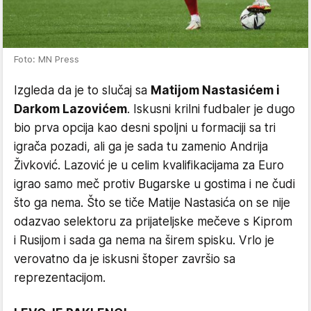
Foto: MN Press
Izgleda da je to slučaj sa
Matijom Nastasićem i
Darkom Lazovićem
. Iskusni krilni fudbaler je dugo
bio prva opcija kao desni spoljni u formaciji sa tri
igrača pozadi, ali ga je sada tu zamenio Andrija
Živković. Lazović je u celim kvalifikacijama za Euro
igrao samo meč protiv Bugarske u gostima i ne čudi
što ga nema. Što se tiče Matije Nastasića on se nije
odazvao selektoru za prijateljske mečeve s Kiprom
i Rusijom i sada ga nema na širem spisku. Vrlo je
verovatno da je iskusni štoper završio sa
reprezentacijom.