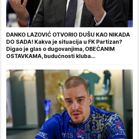
DANKO LAZOVIĆ OTVORIO DUŠU KAO NIKADA
DO SADA! Kakva je situacija u FK Partizan?
Digao je glas o dugovanjima, OBEĆANIM
OSTAVKAMA, budućnosti kluba...