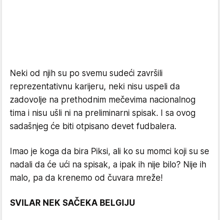
Neki od njih su po svemu sudeći završili
reprezentativnu karijeru, neki nisu uspeli da
zadovolje na prethodnim mečevima nacionalnog
tima i nisu ušli ni na preliminarni spisak. I sa ovog
sadašnjeg će biti otpisano devet fudbalera.
Imao je koga da bira Piksi, ali ko su momci koji su se
nadali da će ući na spisak, a ipak ih nije bilo? Nije ih
malo, pa da krenemo od čuvara mreže!
SVILAR NEK SAČEKA BELGIJU