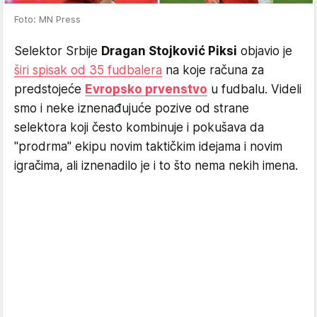
Foto: MN Press
Selektor Srbije
Dragan Stojković Piksi
objavio je
širi spisak od 35 fudbalera
na koje računa za
predstojeće
Evropsko prvenstvo
u fudbalu. Videli
smo i neke iznenađujuće pozive od strane
selektora koji često kombinuje i pokušava da
"prodrma" ekipu novim taktičkim idejama i novim
igračima, ali iznenadilo je i to što nema nekih imena.