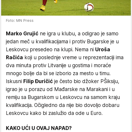
Foto: MN Press
Marko Grujić
ne igra u klubu, a odigrao je samo
jedan meč u kvalifikacijama i protiv Bugarske je u
Leskovcu presedeo na klupi. Nema ni
Uroša
Račića
koji u poslednje vreme u reprezentaciji ima
dva minuta protiv Litvanije u gostima i moraće
mnogo bolje da bi se izborio za mesto u timu.
Iskusni
Filip Đuričić
je često bio džoker PŠiksiju,
igrao je u porazu od Mađarske na Marakani i u
remiju sa Bugarskom u Leskovcu na samom kraju
kvalifikacija. Očigledno da nije bio dovoljo dobaru
Leskovcu kako bi zaslužio da ode u Euro.
KAKO UĆI U OVAJ NAPAD?