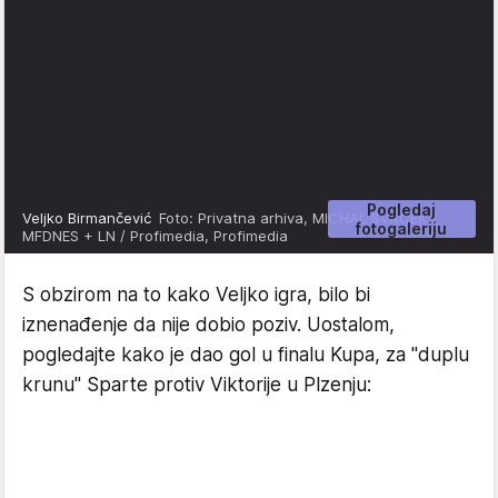
Pogledaj
Veljko Birmančević
Foto: Privatna arhiva, MICHAL SVÁČEK /
fotogaleriju
MFDNES + LN / Profimedia, Profimedia
S obzirom na to kako Veljko igra, bilo bi
iznenađenje da nije dobio poziv. Uostalom,
pogledajte kako je dao gol u finalu Kupa, za "duplu
krunu" Sparte protiv Viktorije u Plzenju: