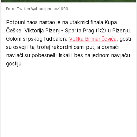
Foto: Twitter/@hooliganscz1999
Potpuni haos nastao je na utakmici finala Kupa
Češke, Viktorija Plzenj - Sparta Prag (1:2) u Plzenju.
Golom srpskog fudbalera
Veljka Birmančevića
, gosti
su osvojili taj trofej rekordni osmi put, a domaći
navijači su pobesneli i iskalili bes na jednom navijaču
gostiju.