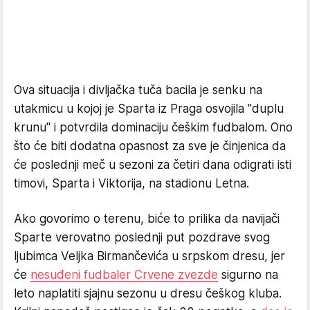
Ova situacija i divljačka tuča bacila je senku na
utakmicu u kojoj je Sparta iz Praga osvojila "duplu
krunu" i potvrdila dominaciju češkim fudbalom. Ono
što će biti dodatna opasnost za sve je činjenica da
će poslednji meč u sezoni za četiri dana odigrati isti
timovi, Sparta i Viktorija, na stadionu Letna.
Ako govorimo o terenu, biće to prilika da navijači
Sparte verovatno poslednji put pozdrave svog
ljubimca Veljka Birmančevića u srpskom dresu, jer
će
nesuđeni fudbaler Crvene zvezde
sigurno na
leto naplatiti sjajnu sezonu u dresu češkog kluba.