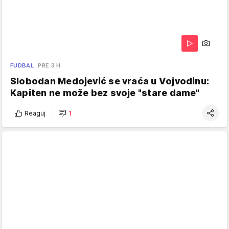
FUDBAL
PRE 3 H
Slobodan Medojević se vraća u Vojvodinu:
Kapiten ne može bez svoje "stare dame"
Reaguj
1