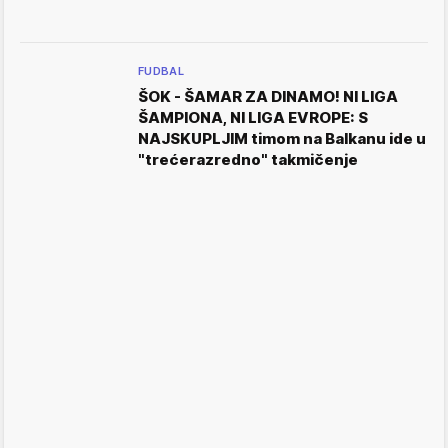
FUDBAL
ŠOK - ŠAMAR ZA DINAMO! NI LIGA
ŠAMPIONA, NI LIGA EVROPE: S
NAJSKUPLJIM timom na Balkanu ide u
"trećerazredno" takmičenje