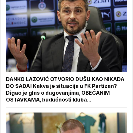
DANKO LAZOVIĆ OTVORIO DUŠU KAO NIKADA
DO SADA! Kakva je situacija u FK Partizan?
Digao je glas o dugovanjima, OBEĆANIM
OSTAVKAMA, budućnosti kluba...