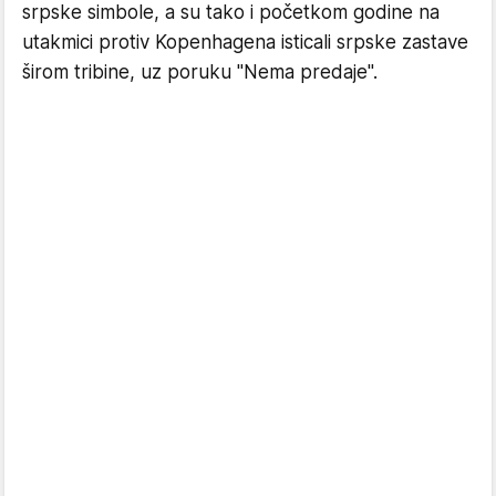
srpske simbole, a su tako i početkom godine na
utakmici protiv Kopenhagena isticali srpske zastave
širom tribine, uz poruku "Nema predaje".