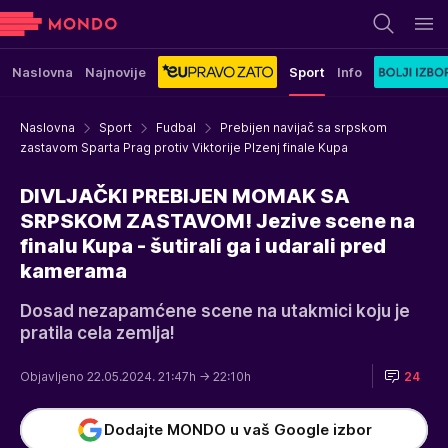
Naslovna
Najnovije
Sport
Info
Naslovna
Sport
Fudbal
Prebijen navijač sa srpskom
zastavom Sparta Prag protiv Viktorije Plzenj finale Kupa
DIVLJAČKI PREBIJEN MOMAK SA
SRPSKOM ZASTAVOM! Jezive scene na
finalu Kupa - šutirali ga i udarali pred
kamerama
Dosad nezapamćene scene na utakmici koju je
pratila cela zemlja!
Objavljeno 22.05.2024. 21:47h
→ 22:10h
24
Dodajte MONDO u vaš Google izbor