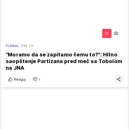
FUDBAL
PRE 1 H
"Moramo da se zapitamo čemu to?": Hitno
saopštenje Partizana pred meč sa Tobolom
na JNA
Reaguj
1