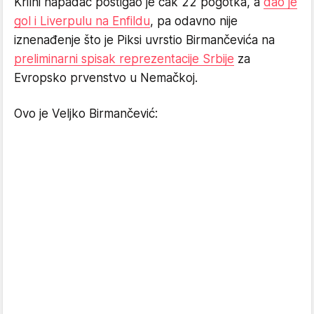
Krilni napadač postigao je čak 22 pogotka, a
dao je
gol i Liverpulu na Enfildu
, pa odavno nije
iznenađenje što je Piksi uvrstio Birmančevića na
preliminarni spisak reprezentacije Srbije
za
Evropsko prvenstvo u Nemačkoj.
Ovo je Veljko Birmančević: