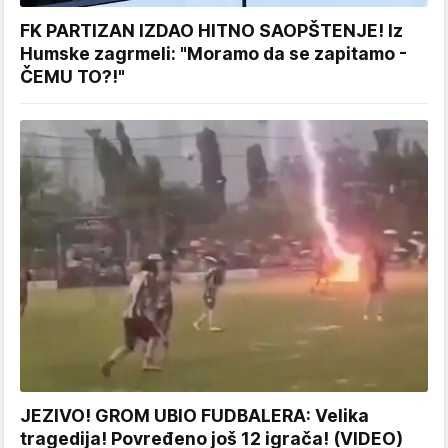
FK PARTIZAN IZDAO HITNO SAOPŠTENJE! Iz
Humske zagrmeli: "Moramo da se zapitamo -
ČEMU TO?!"
JEZIVO! GROM UBIO FUDBALERA: Velika
tragedija! Povređeno još 12 igrača! (VIDEO)