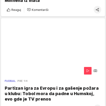
Minhena iz inata
Reaguj
Komentariši
FUDBAL
PRE 1 H
Partizan igra za Evropu i za gašenje požara
u klubu: Tobol mora da padne u Humskoj,
evo gde je TV prenos