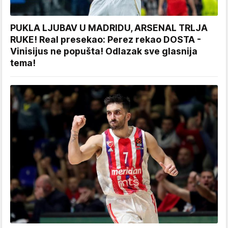
PUKLA LJUBAV U MADRIDU, ARSENAL TRLJA
RUKE! Real presekao: Perez rekao DOSTA -
Vinisijus ne popušta! Odlazak sve glasnija
tema!