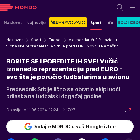
Naslovna
Najnovije
Sport
Info
Naslovna
Sport
Fudbal
Aleksandar Vučič u avionu
fudbalske reprezentacije Srbije pred EURO 2024 u Nemačkoj
BORITE SE I POBEDITE IH SVE! Vučić
iznenadio reprezentaciju pred EURO -
evo šta je poručio fudbalerima u avionu
Predsednik Srbije lično se obratio ekipi uoči
odlaska na fudbalski događaj godine.
Objavljeno 11.06.2024. 17:24h
→ 17:27h
7
Dodajte MONDO u vaš Google izbor