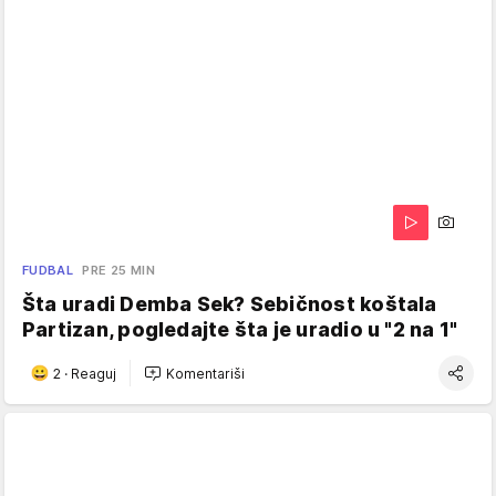
FUDBAL
PRE 25 MIN
Šta uradi Demba Sek? Sebičnost koštala
Partizan, pogledajte šta je uradio u "2 na 1"
2
·
Reaguj
Komentariši