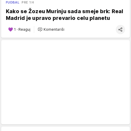
FUDBAL
PRE 1 H
Kako se Žozeu Murinju sada smeje brk: Real
Madrid je upravo prevario celu planetu
1
·
Reaguj
Komentariši