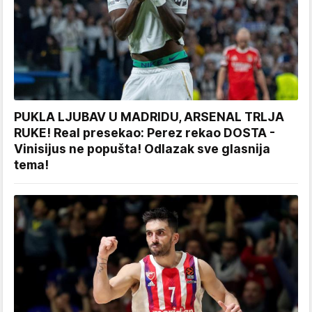
PUKLA LJUBAV U MADRIDU, ARSENAL TRLJA
RUKE! Real presekao: Perez rekao DOSTA -
Vinisijus ne popušta! Odlazak sve glasnija
tema!