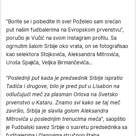
"Borite se i pobedite ih sve! Poželeo sam srećan
put našim fudbalerima na Evropskom prvenstvu",
poručio je Vučić na svom Instagram profilu. Sa
ogrnutim šalom Srbije oko vrata, on se fotografisao
kao selektora Stojkovića, Aleksandra Mitrovića,
Uroša Spajića, Veljka Birmančevića...
"
Poslednji put kada je predsednik Srbije ispratio
Tadića i drugove, bilo je pred put u Lisabon na
odlučujući meč za plasman Orlova na Svetsko
prvenstvo u Kataru. Znamo svi kako se taj meč
završio, Srbija je slavila golom Aleksandra
Mitrovića u poslednjim trenucima meča
", saopštio
je Fudbalski savez Srbije o susretu predsednika sa
fudbalerima i članovima stručnog štaba.