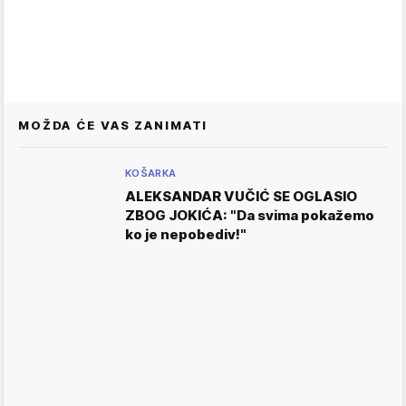
MOŽDA ĆE VAS ZANIMATI
KOŠARKA
ALEKSANDAR VUČIĆ SE OGLASIO
ZBOG JOKIĆA: "Da svima pokažemo
ko je nepobediv!"