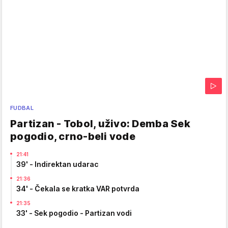
FUDBAL
Partizan - Tobol, uživo: Demba Sek
pogodio, crno-beli vode
21:41
39' - Indirektan udarac
21:36
34' - Čekala se kratka VAR potvrda
21:35
33' - Sek pogodio - Partizan vodi