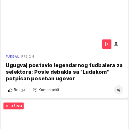
FUDBAL
PRE 2 H
Ugugvaj postavio legendarnog fudbalera za
selektora: Posle debakla sa "Ludakom"
potpisan poseban ugovor
Reaguj
Komentariši
UŽIVO