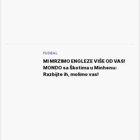
FUDBAL
MI MRZIMO ENGLEZE VIŠE OD VAS!
MONDO sa Škotima u Minhenu:
Razbijte ih, molimo vas!