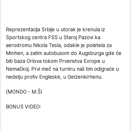
Reprezentacija Srbije u utorak je krenula iz
Sportskog centra FSS u Staroj Pazovi ka
aerodromu Nikola Tesla, odakle je poletela za
Minhen, a zatim autobusom do Augsburga gde će
biti baza Orlova tokom Prvenstva Evrope u
Nemačkoj. Prvi meč na turniru naš tim odigraće u
nedelju protiv Engleske, u Gelzenkirhenu.
(MONDO - M.Š)
BONUS VIDEO: