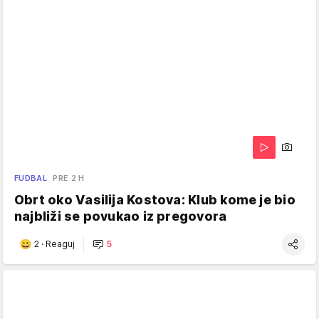
FUDBAL
PRE 2 H
Obrt oko Vasilija Kostova: Klub kome je bio
najbliži se povukao iz pregovora
2
·
Reaguj
5