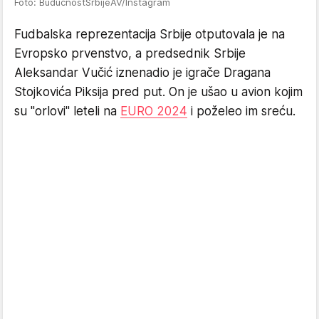
Foto: BuducnostSrbijeAV/Instagram
Fudbalska reprezentacija Srbije otputovala je na
Evropsko prvenstvo, a predsednik Srbije
Aleksandar Vučić iznenadio je igrače Dragana
Stojkovića Piksija pred put. On je ušao u avion kojim
su "orlovi" leteli na
EURO 2024
i poželeo im sreću.