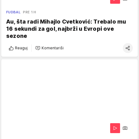
FUDBAL
PRE 1 H
Au, šta radi Mihajlo Cvetković: Trebalo mu
16 sekundi za gol, najbrži u Evropi ove
sezone
Reaguj
Komentariši