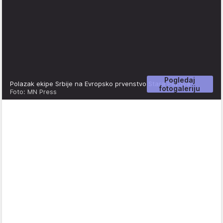
Pogledaj
Polazak ekipe Srbije na Evropsko prvenstvo Stara Pazova
fotogaleriju
Foto: MN Press