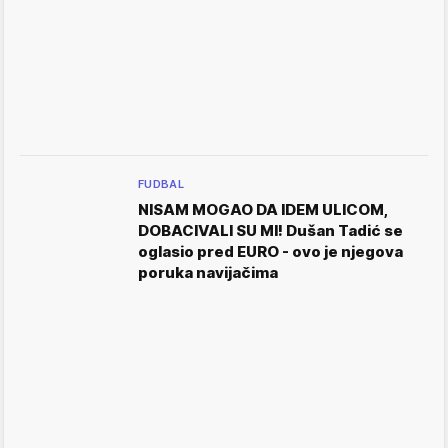
FUDBAL
NISAM MOGAO DA IDEM ULICOM,
DOBACIVALI SU MI! Dušan Tadić se
oglasio pred EURO - ovo je njegova
poruka navijačima