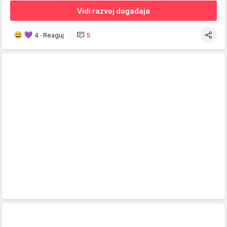
Vidi razvoj događaja
4
·
Reaguj
5