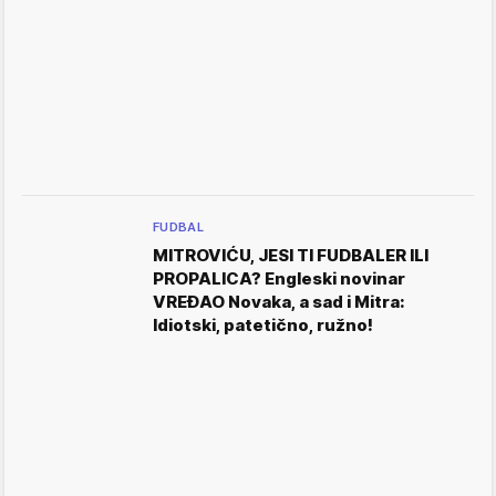
FUDBAL
MITROVIĆU, JESI TI FUDBALER ILI
PROPALICA? Engleski novinar
VREĐAO Novaka, a sad i Mitra:
Idiotski, patetično, ružno!