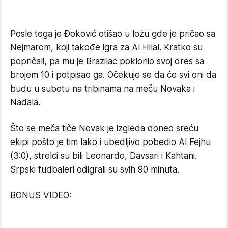
Posle toga je Đoković otišao u ložu gde je pričao sa
Nejmarom, koji takođe igra za Al Hilal. Kratko su
popričali, pa mu je Brazilac poklonio svoj dres sa
brojem 10 i potpisao ga. Očekuje se da će svi oni da
budu u subotu na tribinama na meču Novaka i
Nadala.
Što se meča tiče Novak je izgleda doneo sreću
ekipi pošto je tim lako i ubedljivo pobedio Al Fejhu
(3:0), strelci su bili Leonardo, Davsari i Kahtani.
Srpski fudbaleri odigrali su svih 90 minuta.
BONUS VIDEO: