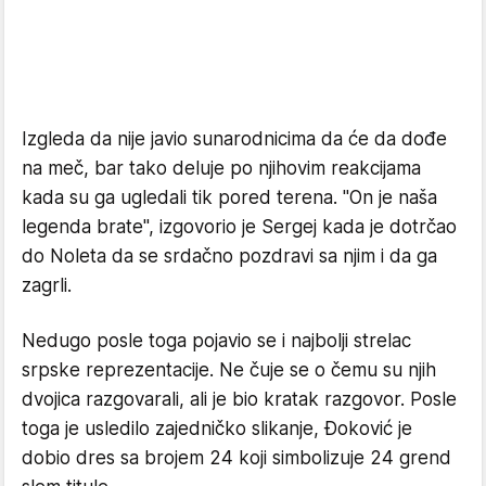
Izgleda da nije javio sunarodnicima da će da dođe
na meč, bar tako deluje po njihovim reakcijama
kada su ga ugledali tik pored terena. "On je naša
legenda brate", izgovorio je Sergej kada je dotrčao
do Noleta da se srdačno pozdravi sa njim i da ga
zagrli.
Nedugo posle toga pojavio se i najbolji strelac
srpske reprezentacije. Ne čuje se o čemu su njih
dvojica razgovarali, ali je bio kratak razgovor. Posle
toga je usledilo zajedničko slikanje, Đoković je
dobio dres sa brojem 24 koji simbolizuje 24 grend