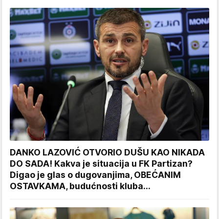
DANKO LAZOVIĆ OTVORIO DUŠU KAO NIKADA
DO SADA! Kakva je situacija u FK Partizan?
Digao je glas o dugovanjima, OBEĆANIM
OSTAVKAMA, budućnosti kluba...