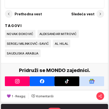
Prethodna vest
Sledeća vest
TAGOVI
NOVAK ĐOKOVIĆ
ALEKSANDAR MITROVIĆ
SERGEJ MILINKOVIĆ-SAVIĆ
AL HILAL
SAUDIJSKA ARABIJA
Pridruži se MONDO zajednici.
1
·
Reaguj
Komentariši