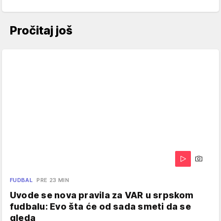
Pročitaj još
FUDBAL
PRE 23 MIN
Uvode se nova pravila za VAR u srpskom
fudbalu: Evo šta će od sada smeti da se
gleda