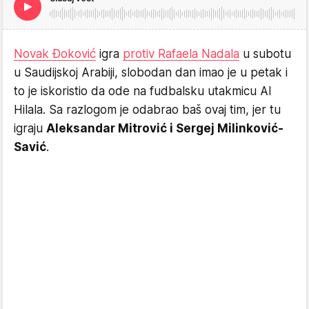
Novak Đoković
igra
protiv Rafaela Nadala
u subotu
u Saudijskoj Arabiji, slobodan dan imao je u petak i
to je iskoristio da ode na fudbalsku utakmicu Al
Hilala. Sa razlogom je odabrao baš ovaj tim, jer tu
igraju
Aleksandar Mitrović i Sergej Milinković-
Savić
.