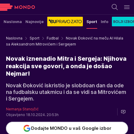
Naslovna
Najnovije
Sport
Info
Naslovna
Sport
Fudbal
Novak Đoković na meču Al Hilala
sa Aleksandrom Mitrovićem i Sergejem
Novak iznenadio Mitra i Sergeja: Njihova
reakcija sve govori, a onda je došao
Nejmar!
Novak Đoković iskristio je slobdoan dan da ode
na fudbalsku utakmicu i da se vidi sa Mitrovićem
i Sergejem.
Nemanja Stanojčić
Objavljeno 18.10.2024. 20:53h
Dodajte MONDO u vaš Google izbor