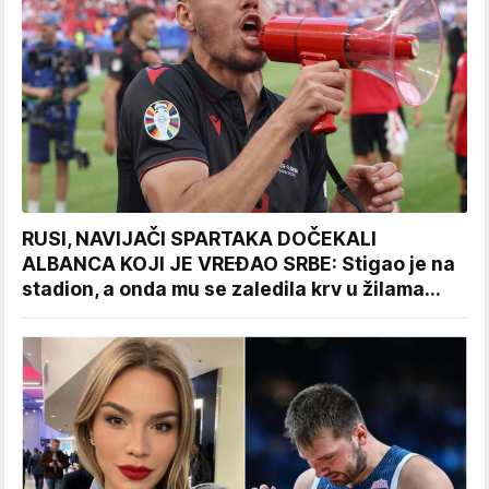
RUSI, NAVIJAČI SPARTAKA DOČEKALI
ALBANCA KOJI JE VREĐAO SRBE: Stigao je na
stadion, a onda mu se zaledila krv u žilama...