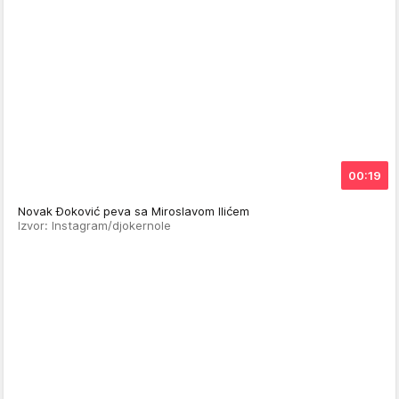
00:19
Novak Đoković peva sa Miroslavom Ilićem
Izvor: Instagram/djokernole