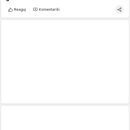
Reaguj
Komentariši