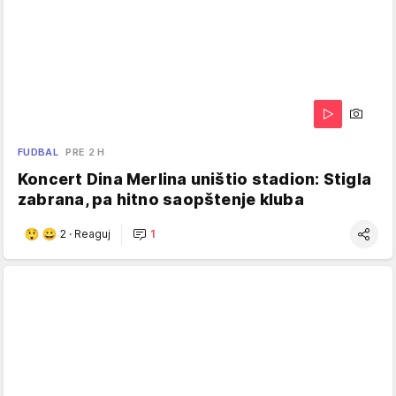
FUDBAL
PRE 2 H
Koncert Dina Merlina uništio stadion: Stigla
zabrana, pa hitno saopštenje kluba
2
·
Reaguj
1