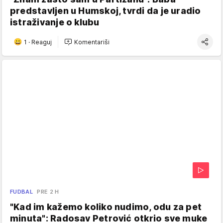
predstavljen u Humskoj, tvrdi da je uradio
istraživanje o klubu
1
·
Reaguj
Komentariši
FUDBAL
PRE 2 H
"Kad im kažemo koliko nudimo, odu za pet
minuta": Radosav Petrović otkrio sve muke