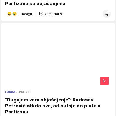
Partizana sa pojačanjima
3
·
Reaguj
Komentariši
FUDBAL
PRE 2 H
"Dugujem vam objašnjenje": Radosav
Petrović otkrio sve, od ćutnje do plata u
Partizanu