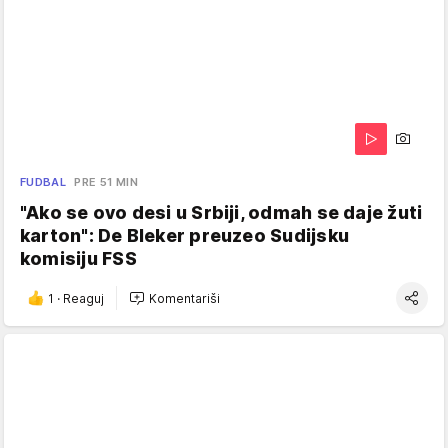
FUDBAL
PRE 51 MIN
"Ako se ovo desi u Srbiji, odmah se daje žuti
karton": De Bleker preuzeo Sudijsku
komisiju FSS
1
·
Reaguj
Komentariši