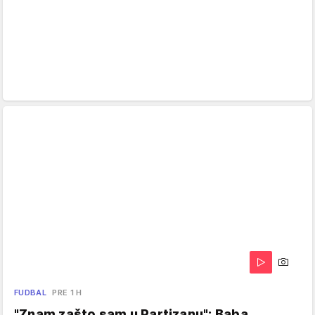
FUDBAL
PRE 1 H
"Znam zašto sam u Partizanu": Baba