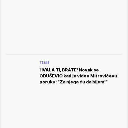
TENIS
HVALA TI, BRATE! Novak se
ODUŠEVIO kad je video Mitrovićevu
poruku: "Za njega ću da bijem!"