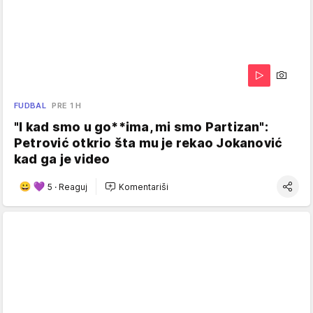
FUDBAL
PRE 1 H
"I kad smo u go**ima, mi smo Partizan":
Petrović otkrio šta mu je rekao Jokanović
kad ga je video
5
·
Reaguj
Komentariši