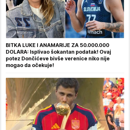
BITKA LUKE I ANAMARIJE ZA 50.000.000
DOLARA: Isplivao šokantan podatak! Ovaj
potez Dončićeve bivše verenice niko nije
mogao da očekuje!