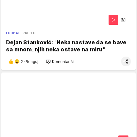
FUDBAL
PRE 1 H
Dejan Stanković: "Neka nastave da se bave
sa mnom, njih neka ostave na miru"
2
·
Reaguj
Komentariši