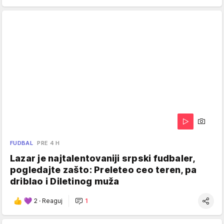
FUDBAL
PRE 4 H
Lazar je najtalentovaniji srpski fudbaler,
pogledajte zašto: Preleteo ceo teren, pa
driblao i Diletinog muža
2
·
Reaguj
1