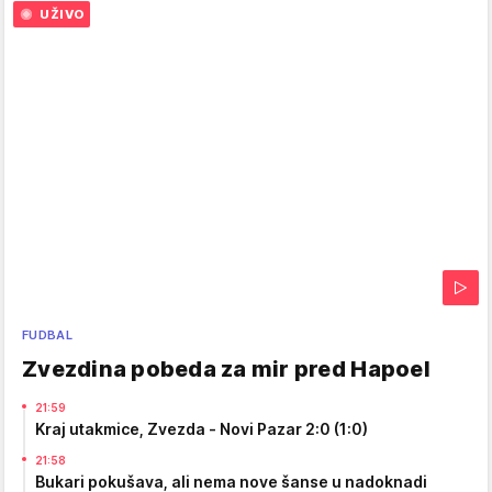
UŽIVO
FUDBAL
Zvezdina pobeda za mir pred Hapoel
21:59
Kraj utakmice, Zvezda - Novi Pazar 2:0 (1:0)
21:58
Bukari pokušava, ali nema nove šanse u nadoknadi