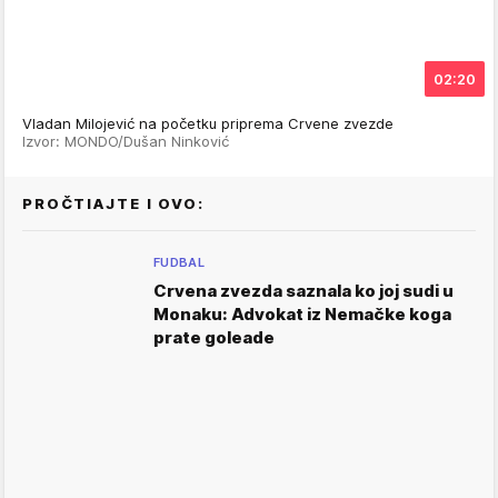
02:20
Vladan Milojević na početku priprema Crvene zvezde
Izvor: MONDO/Dušan Ninković
PROČTIAJTE I OVO:
FUDBAL
Crvena zvezda saznala ko joj sudi u
Monaku: Advokat iz Nemačke koga
prate goleade