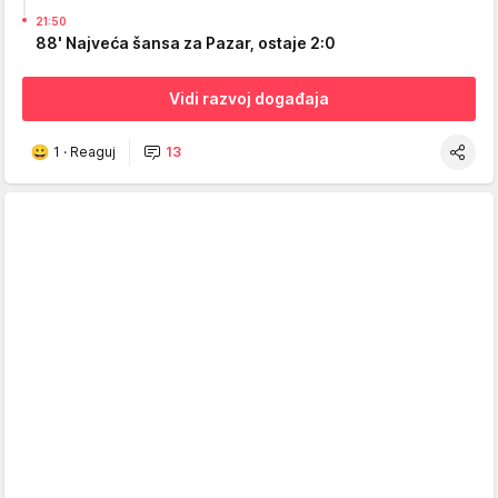
21:50
88' Najveća šansa za Pazar, ostaje 2:0
Vidi razvoj događaja
1
·
Reaguj
13