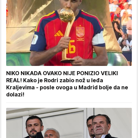
NIKO NIKADA OVAKO NIJE PONIZIO VELIKI
REAL! Kako je Rodri zabio nož u leđa
Kraljevima - posle ovoga u Madrid bolje da ne
dolazi!