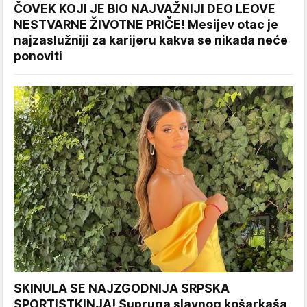
ČOVEK KOJI JE BIO NAJVAŽNIJI DEO LEOVE
NESTVARNE ŽIVOTNE PRIČE! Mesijev otac je
najzaslužniji za karijeru kakva se nikada neće
ponoviti
SKINULA SE NAJZGODNIJA SRPSKA
SPORTISTKINJA! Supruga slavnog košarkaša