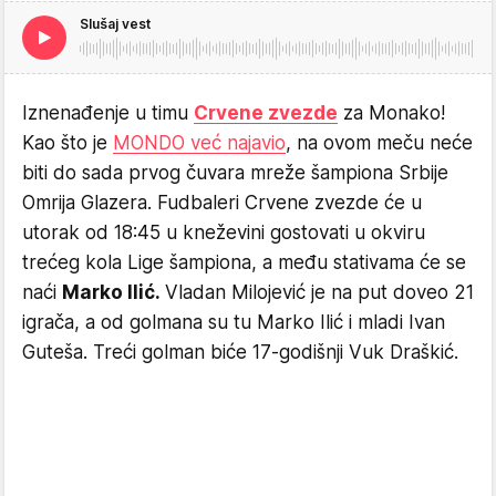
Slušaj vest
Iznenađenje u timu
Crvene zvezde
za Monako!
Kao što je
MONDO već najavio
, na ovom meču neće
biti do sada prvog čuvara mreže šampiona Srbije
Omrija Glazera. Fudbaleri Crvene zvezde će u
utorak od 18:45 u kneževini gostovati u okviru
trećeg kola Lige šampiona, a među stativama će se
naći
Marko Ilić.
Vladan Milojević je na put doveo 21
igrača, a od golmana su tu Marko Ilić i mladi Ivan
Guteša. Treći golman biće 17-godišnji Vuk Draškić.