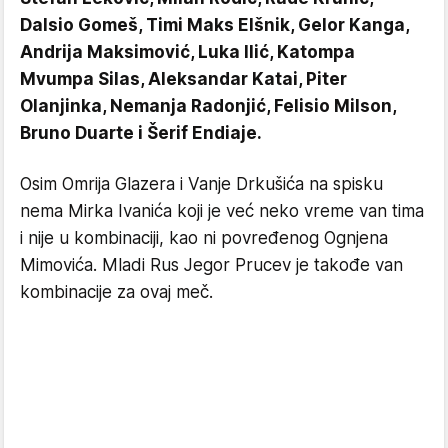
Dalsio Gomeš, Timi Maks Elšnik, Gelor Kanga,
Andrija Maksimović, Luka Ilić, Katompa
Mvumpa Silas, Aleksandar Katai, Piter
Olanjinka, Nemanja Radonjić, Felisio Milson,
Bruno Duarte i Šerif Endiaje.
Osim Omrija Glazera i Vanje Drkušića na spisku
nema Mirka Ivanića koji je već neko vreme van tima
i nije u kombinaciji, kao ni povređenog Ognjena
Mimovića. Mladi Rus Jegor Prucev je takođe van
kombinacije za ovaj meč.