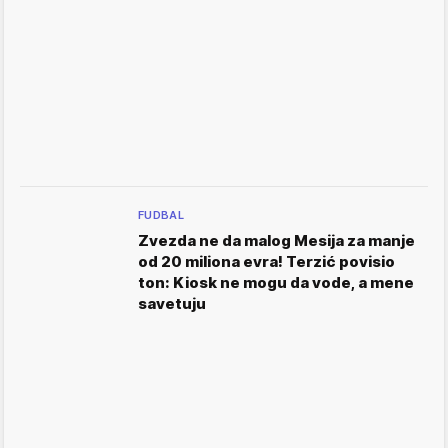
FUDBAL
Zvezda ne da malog Mesija za manje
od 20 miliona evra! Terzić povisio
ton: Kiosk ne mogu da vode, a mene
savetuju