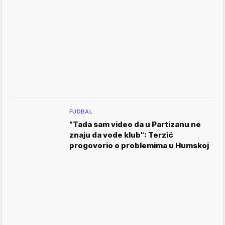
FUDBAL
"Tada sam video da u Partizanu ne
znaju da vode klub": Terzić
progovorio o problemima u Humskoj