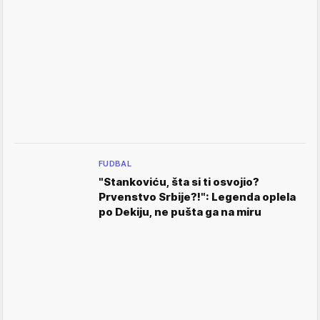
FUDBAL
"Stankoviću, šta si ti osvojio?
Prvenstvo Srbije?!": Legenda oplela
po Dekiju, ne pušta ga na miru