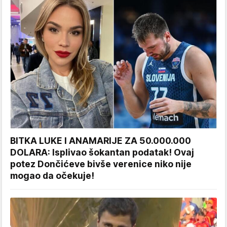
BITKA LUKE I ANAMARIJE ZA 50.000.000
DOLARA: Isplivao šokantan podatak! Ovaj
potez Dončićeve bivše verenice niko nije
mogao da očekuje!