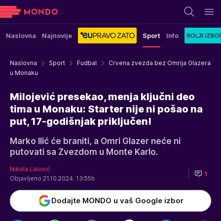
Naslovna
Najnovije
Sport
Info
Naslovna
Sport
Fudbal
Crvena zvezda bez Omrija Glazera
u Monaku
Milojević presekao, menja ključni deo
tima u Monaku: Starter nije ni pošao na
put, 17-godišnjak priključen!
Marko Ilić će braniti, a Omri Glazer neće ni
putovati sa Zvezdom u Monte Karlo.
Nikola Lalović
1
Objavljeno 21.10.2024. 13:55h
Dodajte MONDO u vaš Google izbor