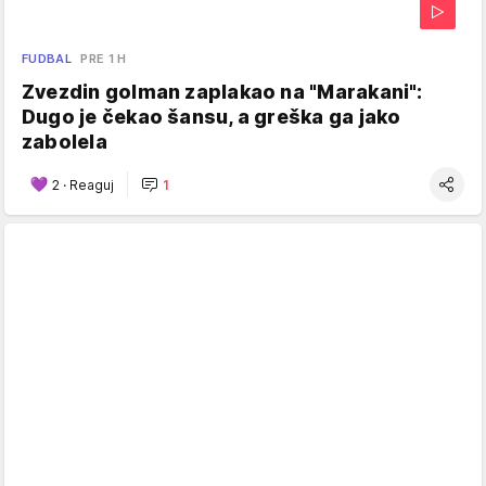
FUDBAL
PRE 1 H
Zvezdin golman zaplakao na "Marakani":
Dugo je čekao šansu, a greška ga jako
zabolela
2
·
Reaguj
1