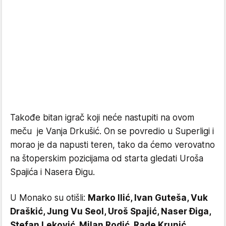
Takođe bitan igrač koji neće nastupiti na ovom
meču je Vanja Drkušić. On se povredio u Superligi i
morao je da napusti teren, tako da ćemo verovatno
na štoperskim pozicijama od starta gledati Uroša
Spajića i Nasera Đigu.
U Monako su otišli:
Marko Ilić, Ivan Guteša, Vuk
Draškić, Jung Vu Seol, Uroš Spajić, Naser Điga,
Stefan Leković, Milan Rodić, Rade Krunić,