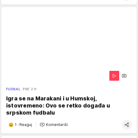
FUDBAL
PRE 2 H
Igra se na Marakani i u Humskoj,
istovremeno: Ovo se retko događa u
srpskom fudbalu
1
·
Reaguj
Komentariši