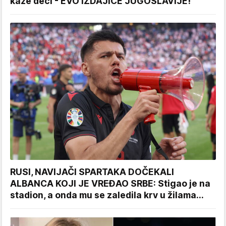
kaže deci - EVO IZDAJICE JUGOSLAVIJE!
RUSI, NAVIJAČI SPARTAKA DOČEKALI
ALBANCA KOJI JE VREĐAO SRBE: Stigao je na
stadion, a onda mu se zaledila krv u žilama...