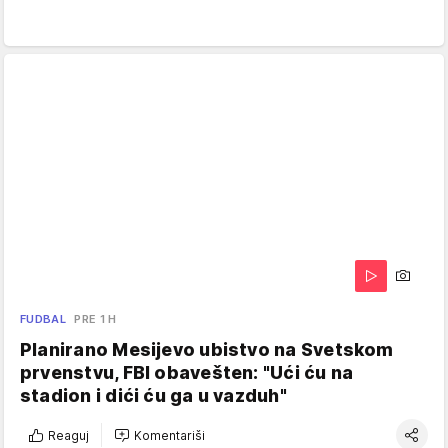
FUDBAL
PRE 1 H
Planirano Mesijevo ubistvo na Svetskom
prvenstvu, FBI obavešten: "Ući ću na
stadion i dići ću ga u vazduh"
Reaguj
Komentariši