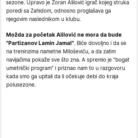
sezone. Upravo je Zoran Alilović igrač kojeg struka
poredi sa Zahidom, odnosno proglašava ga
njegovim naslednikom u klubu.
Možda za početak Alilović ne mora da bude
"Partizanov Lamin Jamal"
. Biće dovoljno i da se
na treninzima nametne Miloševiću, a da zatim
navijačima pokaže sve što zna. A spremio je "bogat
umetnički program" i priznao nam to u razgovoru
kada smo ga upitali da li očekuje debi do kraja
polusezone.