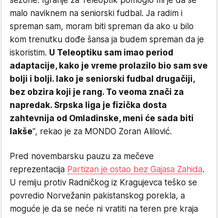
malo naviknem na seniorski fudbal. Ja radim i
spreman sam, moram biti spreman da ako u bilo
kom trenutku dođe šansa ja budem spreman da je
iskoristim.
U Teleoptiku sam imao period
adaptacije, kako je vreme prolazilo bio sam sve
bolji i bolji. Iako je seniorski fudbal drugačiji,
bez obzira koji je rang. To veoma znači za
napredak. Srpska liga je fizička dosta
zahtevnija od Omladinske, meni će sada biti
lakše
", rekao je za MONDO Zoran Alilović.
Pred novembarsku pauzu za mečeve
reprezentacija
Partizan je ostao bez Gajasa Zahida
.
U remiju protiv Radničkog iz Kragujevca teško se
povredio Norvežanin pakistanskog porekla, a
moguće je da se neće ni vratiti na teren pre kraja