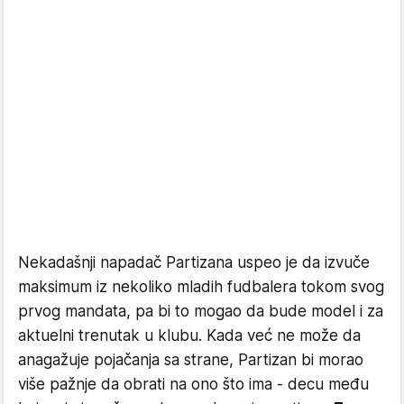
Nekadašnji napadač Partizana uspeo je da izvuče
maksimum iz nekoliko mladih fudbalera tokom svog
prvog mandata, pa bi to mogao da bude model i za
aktuelni trenutak u klubu. Kada već ne može da
anagažuje pojačanja sa strane, Partizan bi morao
više pažnje da obrati na ono što ima - decu među