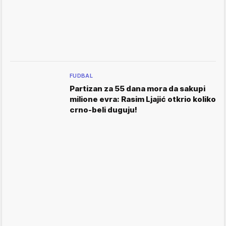
FUDBAL
Partizan za 55 dana mora da sakupi
milione evra: Rasim Ljajić otkrio koliko
crno-beli duguju!