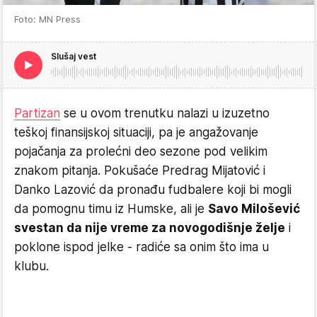
Foto: MN Press
Slušaj vest
Partizan
se u ovom trenutku nalazi u izuzetno
teškoj finansijskoj situaciji, pa je angažovanje
pojačanja za prolećni deo sezone pod velikim
znakom pitanja. Pokušaće Predrag Mijatović i
Danko Lazović da pronađu fudbalere koji bi mogli
da pomognu timu iz Humske, ali je
Savo Milošević
svestan da nije vreme za novogodišnje želje
i
poklone ispod jelke - radiće sa onim što ima u
klubu.