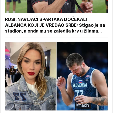
RUSI, NAVIJAČI SPARTAKA DOČEKALI
ALBANCA KOJI JE VREĐAO SRBE: Stigao je na
stadion, a onda mu se zaledila krv u žilama...