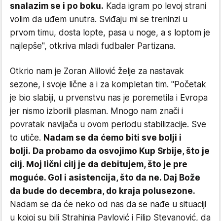
snalazim se i po boku.
Kada igram po levoj strani
volim da uđem unutra. Sviđaju mi se treninzi u
prvom timu, dosta lopte, pasa u noge, a s loptom je
najlepše", otkriva mladi fudbaler Partizana.
Otkrio nam je Zoran Alilović želje za nastavak
sezone, i svoje lične a i za kompletan tim. "Početak
je bio slabiji, u prvenstvu nas je poremetila i Evropa
jer nismo izborili plasman. Mnogo nam znači i
povratak navijača u ovom periodu stabilizacije. Sve
to utiče.
Nadam se da ćemo biti sve bolji i
bolji. Da probamo da osvojimo Kup Srbije, što je
cilj. Moj lični cilj je da debitujem, što je pre
moguće. Gol i asistencija, što da ne. Daj Bože
da bude do decembra, do kraja polusezone.
Nadam se da će neko od nas da se nađe u situaciji
u kojoj su bili Strahinja Pavlović i Filip Stevanović, da