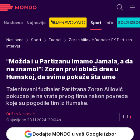
Naslovna
Najnovije
Sport
Info
Naslovna
Sport
Fudbal
Zoran Alilović fudbaler FK Partizan
intervju
"Možda i u Partizanu imamo Jamala, a da
ne znamo!": Zoran prvi oblači dres u
Humskoj, da svima pokaže šta ume
Talentovani fudbaler Partizana Zoran Alilović
pokucao je na vrata prvog tima nakon povreda
koje su pogodile tim iz Humske.
Dušan Ninković
1
Objavljeno 23.11.2024. 20:04h
Dodajte MONDO u vaš Google izbor