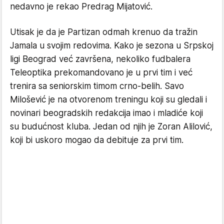
nedavno je rekao Predrag Mijatović.
Utisak je da je Partizan odmah krenuo da tražin
Jamala u svojim redovima. Kako je sezona u Srpskoj
ligi Beograd već završena, nekoliko fudbalera
Teleoptika prekomandovano je u prvi tim i već
trenira sa seniorskim timom crno-belih. Savo
Milošević je na otvorenom treningu koji su gledali i
novinari beogradskih redakcija imao i mladiće koji
su budućnost kluba. Jedan od njih je Zoran Alilović,
koji bi uskoro mogao da debituje za prvi tim.