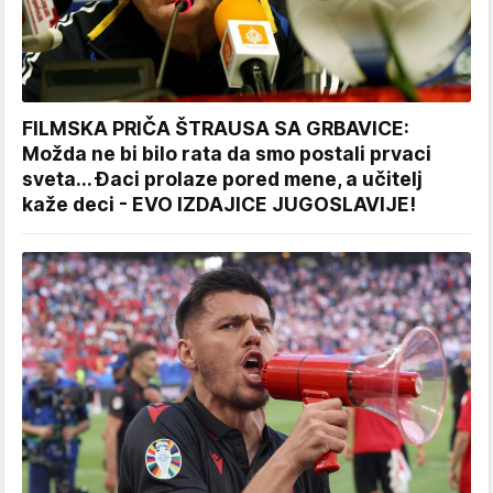
FILMSKA PRIČA ŠTRAUSA SA GRBAVICE:
Možda ne bi bilo rata da smo postali prvaci
sveta... Đaci prolaze pored mene, a učitelj
kaže deci - EVO IZDAJICE JUGOSLAVIJE!