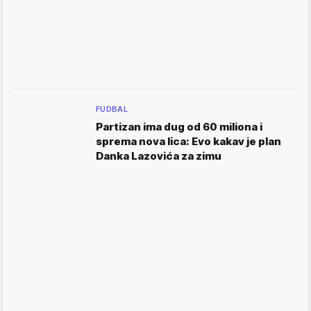
FUDBAL
Partizan ima dug od 60 miliona i
sprema nova lica: Evo kakav je plan
Danka Lazovića za zimu