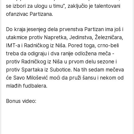
se izbori za ulogu u timu", zaključio je talentovani
ofanzivac Partizana.
Do kraja jesenjeg dela prvenstva Partizan ima još i
utakmice protiv Napretka, Jedinstva, Železničara,
IMT-a i Radničkog iz Niša. Pored toga, crno-beli
treba da odigraju i dva ranije odložena meča -
protiv Radničkog iz Niša u prvom delu sezone i
protiv Spartaka iz Subotice. Na tih sedam mečeva
će Savo Milošević moći da pruži šansu i nekom od
mlađih fudbalera.
Bonus video: