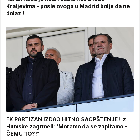
Kraljevima - posle ovoga u Madrid bolje da ne
dolazi!
FK PARTIZAN IZDAO HITNO SAOPŠTENJE! Iz
Humske zagrmeli: "Moramo da se zapitamo -
ČEMU TO?!"