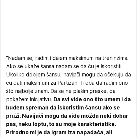
"Nadam se, radim i dajem maksimum na treninzima.
Ako se ukaže šansa nadam se da ću je iskoristiti.
Ukoliko dobijem šansu, navijači mogu da očekuju da
ću dati maksimum za Partizan. Treba da radim ono
što najbolje znam. Da se ne plašim greške, da
pokažem inicijativu.
Da svi vide ono što umem i da
budem spreman da iskoristim šansu ako se
pruži. Navijači mogu da vide možda neki dobar
pas, neku loptu, to su moje karakteristike.
Prirodno mi je da igram iza napadača, ali