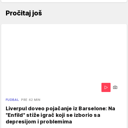
Pročitaj još
FUDBAL
PRE 42 MIN
Liverpul doveo pojačanje iz Barselone: Na
"Enfild" stiže igrač koji se izborio sa
depresijom i problemima