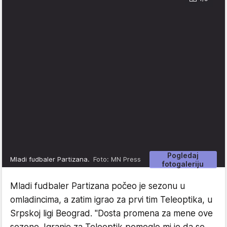
Pogledaj
Mladi fudbaler Partizana.
Foto: MN Press
fotogaleriju
Mladi fudbaler Partizana počeo je sezonu u
omladincima, a zatim igrao za prvi tim Teleoptika, u
Srpskoj ligi Beograd. "Dosta promena za mene ove
sezone. Igranje za Teleoptik pomoglo mi je da se