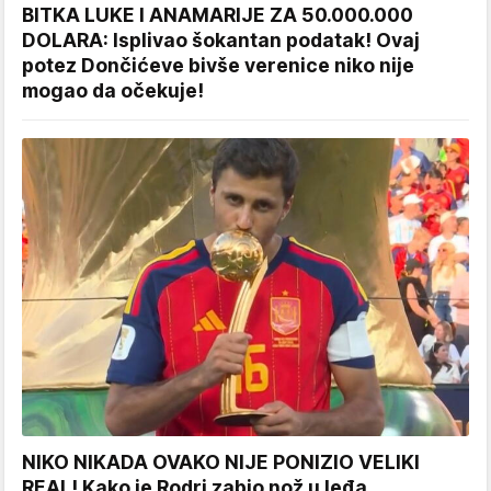
BITKA LUKE I ANAMARIJE ZA 50.000.000
DOLARA: Isplivao šokantan podatak! Ovaj
potez Dončićeve bivše verenice niko nije
mogao da očekuje!
NIKO NIKADA OVAKO NIJE PONIZIO VELIKI
REAL! Kako je Rodri zabio nož u leđa