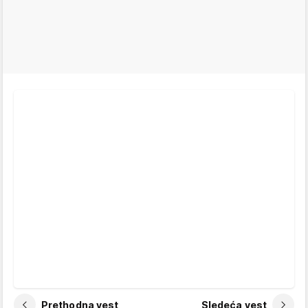
Prethodna vest
Sledeća vest