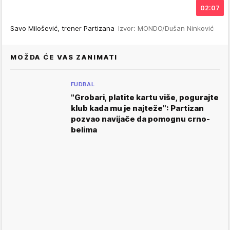
02:07
Savo Milošević, trener Partizana
Izvor: MONDO/Dušan Ninković
MOŽDA ĆE VAS ZANIMATI
FUDBAL
"Grobari, platite kartu više, pogurajte
klub kada mu je najteže": Partizan
pozvao navijače da pomognu crno-
belima