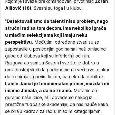
kojom je i sveže prekomandovani prvotimac
Zoran
Alilović (18)
. Svesni su toga i u klubu.
"
Detektovali smo da talenti nisu problem, nego
stručni rad sa tom decom. Ima nekoliko igrača
u mlađim selekcijama koji imaju neku
perspektivu.
Međutim, određene stvari su se
zapostavile u poslednjim godinama i naši omladinci
gube od klubova koji su inferiorniji od njih.
Razgovarao sam sa Savom i sve što je dobro u
omladinskoj školi da podignemo na veći nivo, makar
da treniraju sa prvim timom, pa neko da debituje.
Lamin Jamal je fenomenalan primer, možda i mi
imamo Jamala, a da ne znamo.
Moramo da
guramo naše klice, ali i dovedemo nekog iz
prestižne fudbalske akademije, da nas nauče kako
se biraju kadrovi za rad u mlađim kategorijama",