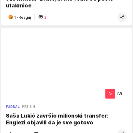
utakmice
1
·
Reaguj
2
FUDBAL
PRE 3 H
Saša Lukić završio milionski transfer:
Englezi objavili da je sve gotovo