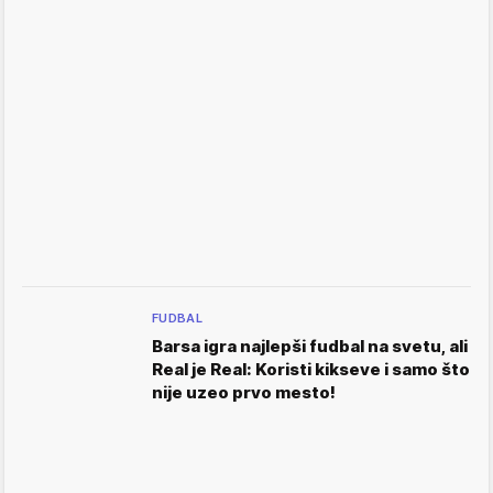
FUDBAL
Barsa igra najlepši fudbal na svetu, ali
Real je Real: Koristi kikseve i samo što
nije uzeo prvo mesto!