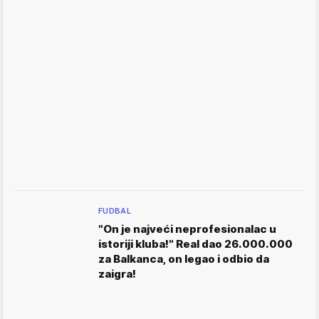
FUDBAL
"On je najveći neprofesionalac u
istoriji kluba!" Real dao 26.000.000
za Balkanca, on legao i odbio da
zaigra!