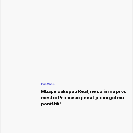
FUDBAL
Mbape zakopao Real, ne da im na prvo
mesto: Promašio penal, jedini gol mu
poništili!