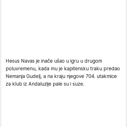
Hesus Navas je inače ušao u igru u drugom
poluvremenu, kada mu je kapitensku traku predao
Nemanja Gudelj, a na kraju njegove 704. utakmice
za klub iz Andaluzije pale su i suze.