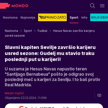
Naslovna
Najnovije
Sport
Info
Naslovna
Sport
Fudbal
Hesus Navas završio karijeru
usred sezone
Slavni kapiten Sevilje završio karijeru
usred sezone: Gudelj mu stavio traku
poslednji put u karijeri!
U suzama je Hesus Navas napustio teren
"Santijago Bernabeua" pošto je odigrao svoj
poslednji meč u karijeri za Sevilju. I to baš protiv
Real Madrida.
Milutin Vujičić
Objavljeno 23.12.2024. 11:06h