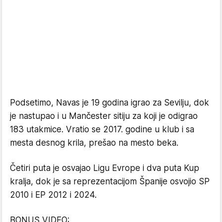
Podsetimo, Navas je 19 godina igrao za Sevilju, dok
je nastupao i u Mančester sitiju za koji je odigrao
183 utakmice. Vratio se 2017. godine u klub i sa
mesta desnog krila, prešao na mesto beka.
Četiri puta je osvajao Ligu Evrope i dva puta Kup
kralja, dok je sa reprezentacijom Španije osvojio SP
2010 i EP 2012 i 2024.
BONUS VIDEO: