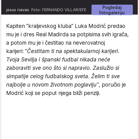
Pogledaj
jesus navas
Foto: FERNANDO VILLAR/EFE
fotogaleriju
Kapiten "kraljevskog kluba" Luka Modrić predao
mu je i dres Real Madirda sa potpisima svih igrača,
a potom mu je i čestitao na neverovatnoj
karijeri: "
Čestitam ti na spektakularnoj karijeri.
Tvoja Sevilja i španski fudbal nikada neće
zaboraviti sve ono što si napravio. Zaslužio si
simpatije celog fudbalskog sveta. Želim ti sve
najbolje u novom životnom poglavlju"
, poručio je
Modrić koji se poput njega bliži penziji.