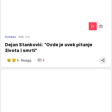
FUDBAL
PRE 2 H
Dejan Stanković: "Ovde je uvek pitanje
života i smrti"
5
·
Reaguj
6