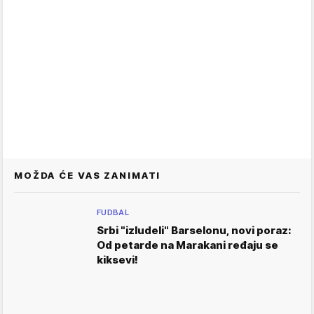
MOŽDA ĆE VAS ZANIMATI
FUDBAL
Srbi "izludeli" Barselonu, novi poraz:
Od petarde na Marakani ređaju se
kiksevi!