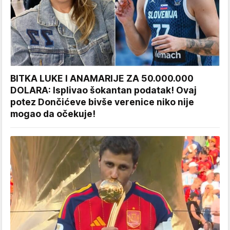
BITKA LUKE I ANAMARIJE ZA 50.000.000
DOLARA: Isplivao šokantan podatak! Ovaj
potez Dončićeve bivše verenice niko nije
mogao da očekuje!