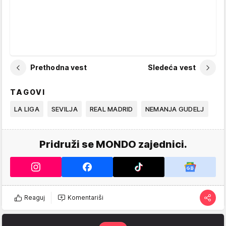
Prethodna vest
Sledeća vest
TAGOVI
LA LIGA
SEVILJA
REAL MADRID
NEMANJA GUDELJ
Pridruži se MONDO zajednici.
Reaguj
Komentariši