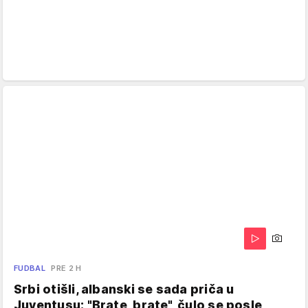
FUDBAL
PRE 2 H
Srbi otišli, albanski se sada priča u
Juventusu: "Brate, brate", čulo se posle