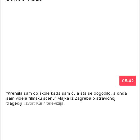
05:42
"Krenula sam do škole kada sam čula šta se dogodilo, a onda
sam videla filmsku scenu" Majka iz Zagreba o stravičnoj
tragediji
Izvor: Kurir televizija