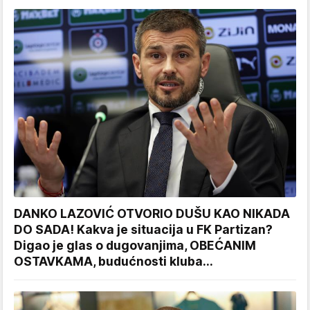
DANKO LAZOVIĆ OTVORIO DUŠU KAO NIKADA
DO SADA! Kakva je situacija u FK Partizan?
Digao je glas o dugovanjima, OBEĆANIM
OSTAVKAMA, budućnosti kluba...