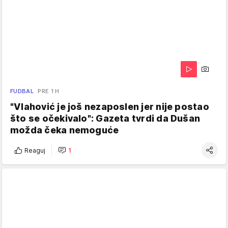
FUDBAL
PRE 1 H
"Vlahović je još nezaposlen jer nije postao
što se očekivalo": Gazeta tvrdi da Dušan
možda čeka nemoguće
Reaguj
1