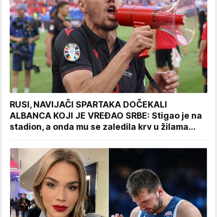
RUSI, NAVIJAČI SPARTAKA DOČEKALI
ALBANCA KOJI JE VREĐAO SRBE: Stigao je na
stadion, a onda mu se zaledila krv u žilama...