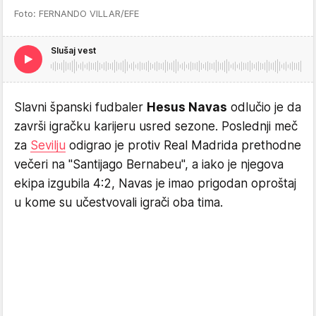
Foto: FERNANDO VILLAR/EFE
Slušaj vest
Slavni španski fudbaler
Hesus Navas
odlučio je da
završi igračku karijeru usred sezone. Poslednji meč
za
Sevilju
odigrao je protiv Real Madrida prethodne
večeri na "Santijago Bernabeu", a iako je njegova
ekipa izgubila 4:2, Navas je imao prigodan oproštaj
u kome su učestvovali igrači oba tima.