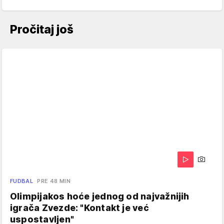
Pročitaj još
FUDBAL
PRE 48 MIN
Olimpijakos hoće jednog od najvažnijih
igrača Zvezde: "Kontakt je već
uspostavljen"