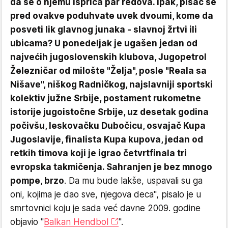
da se o njemu ispriča par redova. Ipak, pisac se
pred ovakve poduhvate uvek dvoumi, kome da
posveti lik glavnog junaka - slavnoj žrtvi ili
ubicama? U ponedeljak je ugašen jedan od
najvećih jugoslovenskih klubova, Jugopetrol
Železničar od milošte "Želja", posle "Reala sa
Nišave", niškog Radničkog, najslavniji sportski
kolektiv južne Srbije, postament rukometne
istorije jugoistočne Srbije, uz desetak godina
počivšu, leskovačku Dubočicu, osvajač Kupa
Jugoslavije, finalista Kupa kupova, jedan od
retkih timova koji je igrao četvrtfinala tri
evropska takmičenja. Sahranjen je bez mnogo
pompe, brzo
. Da mu bude lakše, uspavali su ga
oni, kojima je dao sve, njegova deca", pisalo je u
smrtovnici koju je sada već davne 2009. godine
objavio "
Balkan Hendbol
".