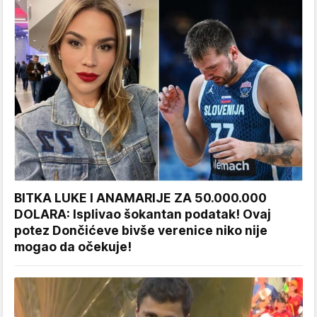
BITKA LUKE I ANAMARIJE ZA 50.000.000
DOLARA: Isplivao šokantan podatak! Ovaj
potez Dončićeve bivše verenice niko nije
mogao da očekuje!