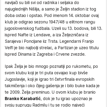
navijači su bili svi od radnika i seljaka do
najuglednijih Nišlija, a samo je Željin stadion iz tog
doba ostao i opstao. Pod imenom 14. oktobar ovaj
klub je odigrao sezonu 1947/48 u elitnom rangu
jugoslovenskog fudbala. Uzeli su 13. bodova, bili 13.
ispred Nafte iz Lendave, a iza Željezničara iz
Sarajeva i Poncijane iiz Trsta. Legendarni Franjo
Velfl je bio najbolji strelac, a Partizan je uzeo titulu
ispred Dinama iz Zagreba i Crvene zvezde.
Ipak Želja je bio mnogo poznatiji po rukometu, po
svom klubu koji je tri puta osvajao kup bivše
Jugoslavije, koji je igrao tri četvrfinala evropskih
takmičenja i oko čijeg gašenja je i bilo buke kada je
te 2009. Želja preminuo. U ovom klubu je branio
Branko Karabatić
, dok je tu igrao upoznao je
svoju suprugu Radmilu i tu se rodio najveći