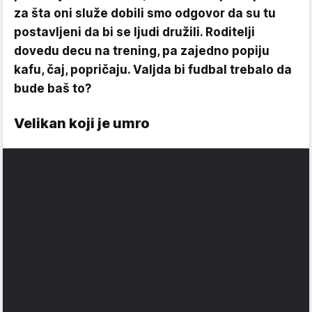
za šta oni služe dobili smo odgovor da su tu
postavljeni da bi se ljudi družili. Roditelji
dovedu decu na trening, pa zajedno popiju
kafu, čaj, popričaju. Valjda bi fudbal trebalo da
bude baš to?
Velikan koji je umro