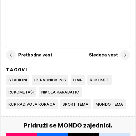
Prethodna vest
Sledeća vest
TAGOVI
STADIONI
FK RADNICKI NIS
ČAIR
RUKOMET
RUKOMETAŠI
NIKOLA KARABATIĆ
KUP RADIVOJA KORAĆA
SPORT TEMA
MONDO TEMA
Pridruži se MONDO zajednici.