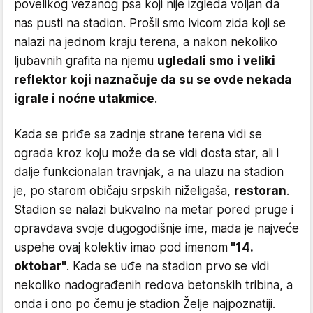
povelikog vezanog psa koji nije izgleda voljan da
nas pusti na stadion. Prošli smo ivicom zida koji se
nalazi na jednom kraju terena, a nakon nekoliko
ljubavnih grafita na njemu
ugledali smo i veliki
reflektor koji naznačuje da su se ovde nekada
igrale i noćne utakmice
.
Kada se priđe sa zadnje strane terena vidi se
ograda kroz koju može da se vidi dosta star, ali i
dalje funkcionalan travnjak, a na ulazu na stadion
je, po starom običaju srpskih niželigaša,
restoran
.
Stadion se nalazi bukvalno na metar pored pruge i
opravdava svoje dugogodišnje ime, mada je najveće
uspehe ovaj kolektiv imao pod imenom
"14.
oktobar"
. Kada se uđe na stadion prvo se vidi
nekoliko nadograđenih redova betonskih tribina, a
onda i ono po čemu je stadion Želje najpoznatiji.