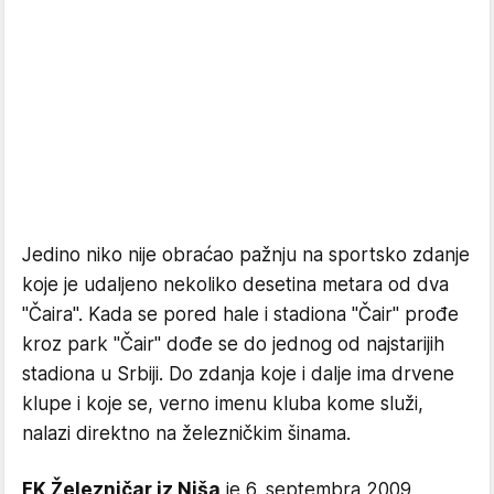
Jedino niko nije obraćao pažnju na sportsko zdanje
koje je udaljeno nekoliko desetina metara od dva
"Čaira". Kada se pored hale i stadiona "Čair" prođe
kroz park "Čair" dođe se do jednog od najstarijih
stadiona u Srbiji. Do zdanja koje i dalje ima drvene
klupe i koje se, verno imenu kluba kome služi,
nalazi direktno na železničkim šinama.
FK Železničar iz Niša
je 6. septembra 2009,