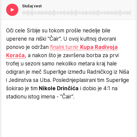
Slušaj vest
Oči cele Srbije su tokom prošle nedelje bile
uperene na niški "Čair". U ovoj kultnoj dvorani
ponovo je održan
finalni turnir
Kupa Radivoja
Koraća
, a nakon što je završena borba za prvi
trofej u sezoni samo nekoliko metara kraj hale
odigran je meč Superlige između Radničkog iz Niša
i Jedinstva sa Uba. Poslednjeplasirani tim Superlige
šokirao je tim
Nikole Drinčića
i dobio je 4:1 na
stadionu istog imena - "Čair".