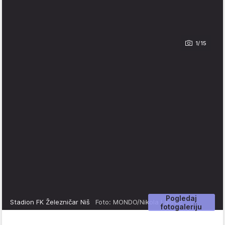
1/15
Pogledaj
Stadion FK Železničar Niš
Foto: MONDO/Nikola Lalović
fotogaleriju