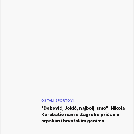
OSTALI SPORTOVI
"Đoković, Jokić, najbolji smo": Nikola
Karabatić nam u Zagrebu pričao o
srpskim i hrvatskim genima