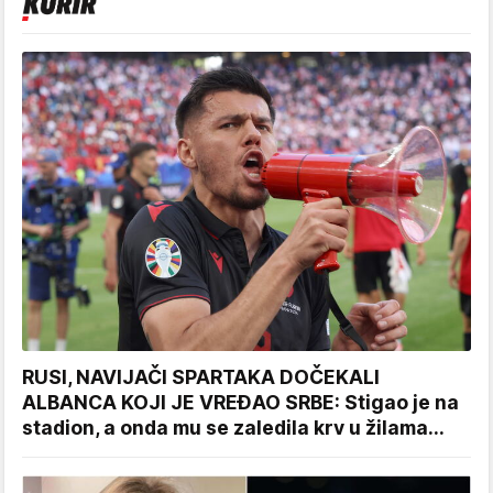
RUSI, NAVIJAČI SPARTAKA DOČEKALI
ALBANCA KOJI JE VREĐAO SRBE: Stigao je na
stadion, a onda mu se zaledila krv u žilama...