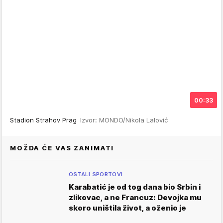
00:33
Stadion Strahov Prag
Izvor: MONDO/Nikola Lalović
MOŽDA ĆE VAS ZANIMATI
OSTALI SPORTOVI
Karabatić je od tog dana bio Srbin i
zlikovac, a ne Francuz: Devojka mu
skoro uništila život, a oženio je