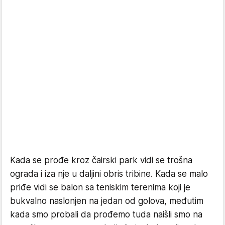
Kada se prođe kroz čairski park vidi se trošna
ograda i iza nje u daljini obris tribine. Kada se malo
priđe vidi se balon sa teniskim terenima koji je
bukvalno naslonjen na jedan od golova, međutim
kada smo probali da prođemo tuda naišli smo na