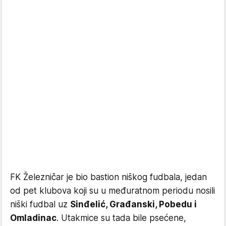
FK Železničar je bio bastion niškog fudbala, jedan
od pet klubova koji su u međuratnom periodu nosili
niški fudbal uz
Sinđelić, Građanski, Pobedu i
Omladinac
. Utakmice su tada bile psećene,