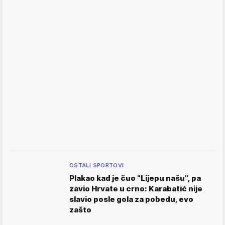
OSTALI SPORTOVI
Plakao kad je čuo "Lijepu našu", pa
zavio Hrvate u crno: Karabatić nije
slavio posle gola za pobedu, evo
zašto