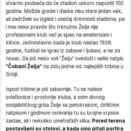
stvarno podseća da će stadion uskoro napuniti 100
godina. Možda grede i daske nisu stare jedan vek,
ali zadržale su izgled i osećaj drevnosti stadiona, pa
i ima neke pravde što trenutno Želja nije
profesionalni klub već je spao na amaterizam i
klince. Jednostavno kada je klub nastao 1928.
godine, fudbal se igrao iz zabave i ljubavi, a ne za
novac. Da još neko voli "Želju" svedoči i veliki natpis
"Čobani Želja"
na zidu jedne od najlepših tribina u
Srbiji.
Ispod tribine je još zabavnije. Tu se nalaze
svlačionice i prostorije kluba, a osim divnog
socijalističkog grba Želje sa petokrakom, ćiriličnim
natpisom i godinom osnivanja tu su brojne srpske
zastae, ali i nekoliko umetničkih slika.
Pored terena
postavljeni su stolovi, a kada smo pitali portira