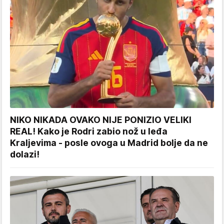
NIKO NIKADA OVAKO NIJE PONIZIO VELIKI
REAL! Kako je Rodri zabio nož u leđa
Kraljevima - posle ovoga u Madrid bolje da ne
dolazi!