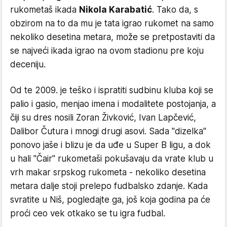
rukometaš ikada
Nikola Karabatić
. Tako da, s
obzirom na to da mu je tata igrao rukomet na samo
nekoliko desetina metara, može se pretpostaviti da
se najveći ikada igrao na ovom stadionu pre koju
deceniju.
Od te 2009. je teško i ispratiti sudbinu kluba koji se
palio i gasio, menjao imena i modalitete postojanja, a
čiji su dres nosili Zoran Živković, Ivan Lapčević,
Dalibor Čutura i mnogi drugi asovi. Sada "dizelka"
ponovo jaše i blizu je da uđe u Super B ligu, a dok
u hali "Čair" rukometaši pokušavaju da vrate klub u
vrh makar srpskog rukometa - nekoliko desetina
metara dalje stoji prelepo fudbalsko zdanje. Kada
svratite u Niš, pogledajte ga, još koja godina pa će
proći ceo vek otkako se tu igra fudbal.