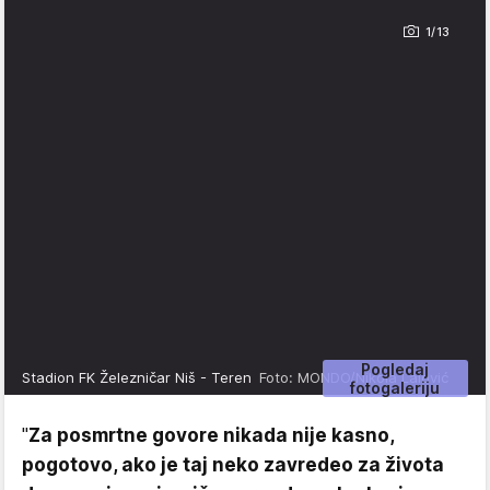
1/13
Pogledaj
Stadion FK Železničar Niš - Teren
Foto: MONDO/Nikola Lalović
fotogaleriju
"
Za posmrtne govore nikada nije kasno,
pogotovo, ako je taj neko zavredeo za života