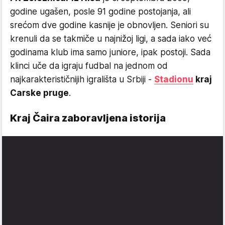
godine ugašen, posle 91 godine postojanja, ali
srećom dve godine kasnije je obnovljen. Seniori su
krenuli da se takmiče u najnižoj ligi, a sada iako već
godinama klub ima samo juniore, ipak postoji. Sada
klinci uče da igraju fudbal na jednom od
najkarakterističnijih igrališta u Srbiji -
Stadionu
kraj
Carske pruge
.
Kraj Čaira zaboravljena istorija