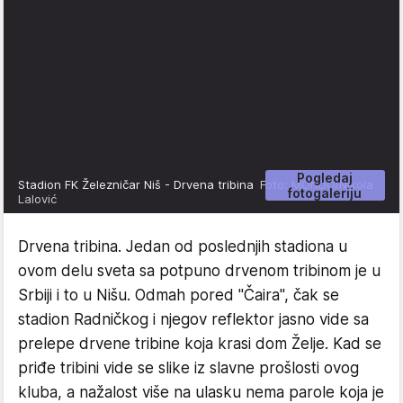
Pogledaj
Stadion FK Železničar Niš - Drvena tribina
Foto: MONDO/Nikola
fotogaleriju
Lalović
Drvena tribina. Jedan od poslednjih stadiona u
ovom delu sveta sa potpuno drvenom tribinom je u
Srbiji i to u Nišu. Odmah pored "Čaira", čak se
stadion Radničkog i njegov reflektor jasno vide sa
prelepe drvene tribine koja krasi dom Želje. Kad se
priđe tribini vide se slike iz slavne prošlosti ovog
kluba, a nažalost više na ulasku nema parole koja je