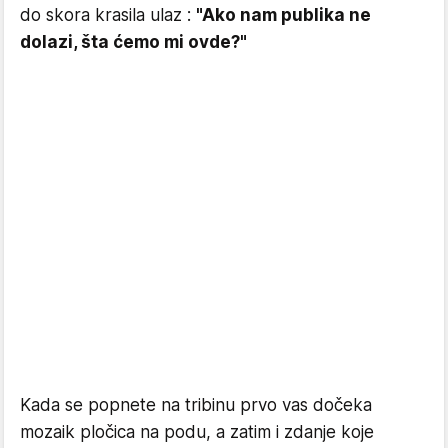
do skora krasila ulaz :
"Ako nam publika ne
dolazi, šta ćemo mi ovde?"
Kada se popnete na tribinu prvo vas dočeka
mozaik pločica na podu, a zatim i zdanje koje