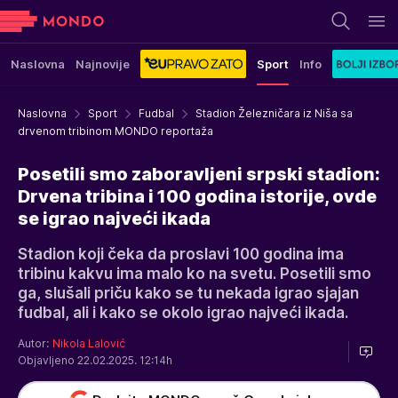
Naslovna
Najnovije
Sport
Info
Naslovna
Sport
Fudbal
Stadion Železničara iz Niša sa
drvenom tribinom MONDO reportaža
Posetili smo zaboravljeni srpski stadion:
Drvena tribina i 100 godina istorije, ovde
se igrao najveći ikada
Stadion koji čeka da proslavi 100 godina ima
tribinu kakvu ima malo ko na svetu. Posetili smo
ga, slušali priču kako se tu nekada igrao sjajan
fudbal, ali i kako se okolo igrao najveći ikada.
Autor:
Nikola Lalović
Objavljeno 22.02.2025. 12:14h