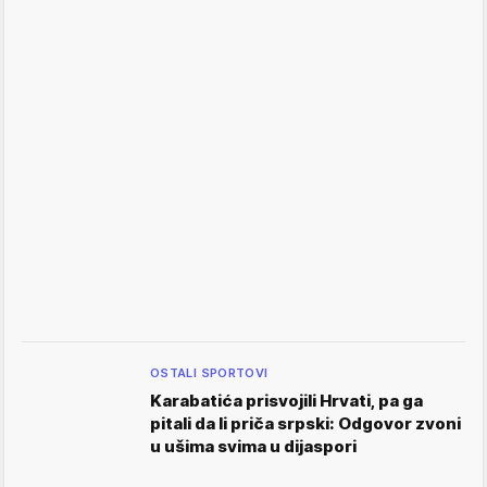
OSTALI SPORTOVI
Karabatića prisvojili Hrvati, pa ga
pitali da li priča srpski: Odgovor zvoni
u ušima svima u dijaspori